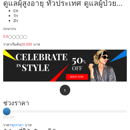
ดูแลผุ้สูงอายุ ทั่วประเทศ ดูแลผู้ป่วย
20,000/เดือน มืออาชีพ ได้ภาษา รับ
EN
TH
ZH
ต่างชาติ
ปะนาเระ
0.0
ราคาเริ่มต้น
20,000
บาท
1
ช่วงราคา
0
50,000
ราคา
ทุกราคา
บาท