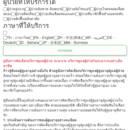
ผู้ป่วยที่ให้บริการได้
ผู้ป่วยสูงอายุ
ผู้ป่วยอัมพาต อัมพฤกษ์
ผู้ป่วยอัลไซเมอร์
ผู้ป่วยโรคหลอดเลือด
สมอง
ผู้ป่วยติดเตียง
ผู้ป่วยเส้นเลือดสมองแตก
ผู้ป่วยที่มาพักฟื้นทำแผลกดทับ
ผู้ป่วยพักฟื้นหลังผ่าตัด
ภาษาที่ให้บริการ
TH - ‏ภาษาไทย
EN - English
ZH - 中文(简体)
‏AR - ‏العربية‏
DE -
Deutsch
ID - Bahara
JP - 日本語
MM - Burmese
more
less
คู่มือการคัดเลือกบริการดูแลผู้ป่วย ปะนาเระ บริการดูแลผู้ป่วยในปะนาเระอย่างมือ
อาชีพ
ก้าวสู่สังคมผู้สูงอายุอย่างมั่นใจ ด้วยคู่มือการคัดเลือกบริการดูแลผู้สูงอายุ/ดูแลผู้ป่วย
สังคมไทยกำลังก้าวเข้าสู่ยุคผู้สูงอายุอย่างรวดเร็ว ส่งผลให้ความต้องการบริการดูแลผู้
สูงอายุ/ดูแลผู้ป่วยมีเพิ่มมากขึ้นอย่างต่อเนื่อง การคัดเลือกบริการดูแลผู้สูงอายุ/ดูแลผู้
ป่วยที่เหมาะสม เปรียบเสมือนการมอบความอุ่นใจให้กับทั้งตัวผู้สูงอายุเอง และ
สมาชิกในครอบครัว
คู่มือฉบับนี้จึงมุ่งมั่นนำเสนอแนวทางการคัดเลือกบริการดูแลผู้สูงอายุ/ดูแลผู้ป่วยใน
กรุงเทพมหานคร อย่างมืออาชีพ ครอบคลุมทุกมิติ เพื่อให้ท่านสามารถตัดสินใจเลือก
บริการที่ตรงกับความต้องการ มอบความสุข และความปลอดภัยให้กับผู้สูงอายุที่ท่าน
รัก
1. ประเมินความต้องการของผู้สูงอายุอย่างละเอียด
จุดเริ่มต้นสำคัญ ของการคัดเลือกบริการดูแลผู้สูงอายุ/ดูแลผู้ป่วย คือการประเมิน
ความต้องการของผู้สูงอายุอย่างละเอียด เข้าใจทั้งสภาพร่างกาย สภาพจิตใจ กิจวัตร