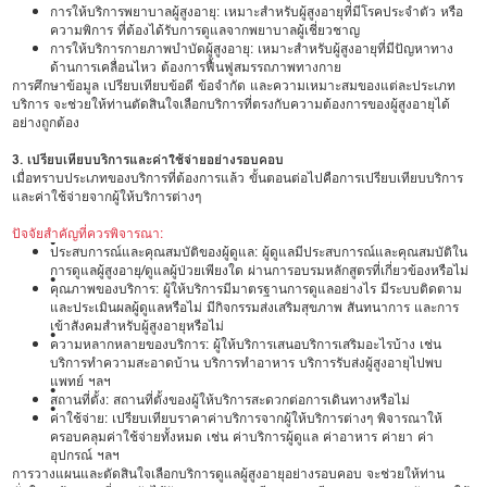
การให้บริการพยาบาลผู้สูงอายุ: เหมาะสำหรับผู้สูงอายุที่มีโรคประจำตัว หรือ
ความพิการ ที่ต้องได้รับการดูแลจากพยาบาลผู้เชี่ยวชาญ
การให้บริการกายภาพบำบัดผู้สูงอายุ: เหมาะสำหรับผู้สูงอายุที่มีปัญหาทาง
ด้านการเคลื่อนไหว ต้องการฟื้นฟูสมรรถภาพทางกาย
การศึกษาข้อมูล เปรียบเทียบข้อดี ข้อจำกัด และความเหมาะสมของแต่ละประเภท
บริการ จะช่วยให้ท่านตัดสินใจเลือกบริการที่ตรงกับความต้องการของผู้สูงอายุได้
อย่างถูกต้อง
3. เปรียบเทียบบริการและค่าใช้จ่ายอย่างรอบคอบ
เมื่อทราบประเภทของบริการที่ต้องการแล้ว ขั้นตอนต่อไปคือการเปรียบเทียบบริการ
และค่าใช้จ่ายจากผู้ให้บริการต่างๆ
ปัจจัยสำคัญที่ควรพิจารณา:
•
ประสบการณ์และคุณสมบัติของผู้ดูแล: ผู้ดูแลมีประสบการณ์และคุณสมบัติใน
การดูแลผู้สูงอายุ/ดูแลผู้ป่วยเพียงใด ผ่านการอบรมหลักสูตรที่เกี่ยวข้องหรือไม่
•
คุณภาพของบริการ: ผู้ให้บริการมีมาตรฐานการดูแลอย่างไร มีระบบติดตาม
และประเมินผลผู้ดูแลหรือไม่ มีกิจกรรมส่งเสริมสุขภาพ สันทนาการ และการ
เข้าสังคมสำหรับผู้สูงอายุหรือไม่
•
ความหลากหลายของบริการ: ผู้ให้บริการเสนอบริการเสริมอะไรบ้าง เช่น
บริการทำความสะอาดบ้าน บริการทำอาหาร บริการรับส่งผู้สูงอายุไปพบ
แพทย์ ฯลฯ
•
สถานที่ตั้ง: สถานที่ตั้งของผู้ให้บริการสะดวกต่อการเดินทางหรือไม่
•
ค่าใช้จ่าย: เปรียบเทียบราคาค่าบริการจากผู้ให้บริการต่างๆ พิจารณาให้
ครอบคลุมค่าใช้จ่ายทั้งหมด เช่น ค่าบริการผู้ดูแล ค่าอาหาร ค่ายา ค่า
อุปกรณ์ ฯลฯ
การวางแผนและตัดสินใจเลือกบริการดูแลผู้สูงอายุอย่างรอบคอบ จะช่วยให้ท่าน