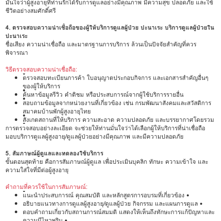
มั่นใจว่าผู้สูงอายุที่ท่านรักได้รับการดูแลอย่างมีคุณภาพ มีความสุข ปลอดภัย และใช้
ชีวิตอย่างสมศักดิ์ศรี
4. ตรวจสอบความน่าเชื่อถือของผู้ให้บริการดูแลผู้ป่วย ปะนาเระ บริการดูแลผู้ป่วยใน
ปะนาเระ
ชื่อเสียง ความน่าเชื่อถือ และมาตรฐานการบริการ ล้วนเป็นปัจจัยสำคัญที่ควร
พิจารณา
วิธีตรวจสอบความน่าเชื่อถือ:
•
ตรวจสอบทะเบียนการค้า ใบอนุญาตประกอบกิจการ และเอกสารสำคัญอื่นๆ
ของผู้ให้บริการ
•
ค้นหาข้อมูลรีวิว คำติชม หรือประสบการณ์จากผู้ใช้บริการรายอื่น
•
สอบถามข้อมูลจากหน่วยงานที่เกี่ยวข้อง เช่น กรมพัฒนาสังคมและสวัสดิการ
สมาคมบ้านพักผู้สูงอายุไทย
•
สังเกตสถานที่ให้บริการ ความสะอาด ความปลอดภัย และบรรยากาศโดยรวม
•
การตรวจสอบอย่างละเอียด จะช่วยให้ท่านมั่นใจว่าได้เลือกผู้ให้บริการที่น่าเชื่อถือ
มอบบริการดูแลผู้สูงอายุ/ดูแลผู้ป่วยอย่างมีคุณภาพ และมีความปลอดภัย
5. สัมภาษณ์ผู้ดูแลและทดลองใช้บริการ
ขั้นตอนสุดท้าย คือการสัมภาษณ์ผู้ดูแล เพื่อประเมินบุคลิก ทักษะ ความเข้าใจ และ
ความใส่ใจที่มีต่อผู้สูงอายุ
คำถามที่ควรใช้ในการสัมภาษณ์:
•
แนะนำประสบการณ์ คุณสมบัติ และหลักสูตรการอบรมที่เกี่ยวข้อง •
อธิบายแนวทางการดูแลผู้สูงอายุ/ดูแลผู้ป่วย กิจกรรม และแผนการดูแล •
ตอบคำถามเกี่ยวกับสถานการณ์สมมติ แสดงให้เห็นถึงทักษะการแก้ปัญหาและ
ความมีไหวพริบ •