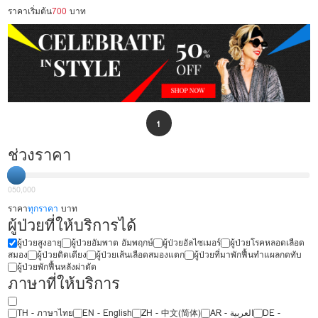
ราคาเริ่มต้น
700
บาท
1
ช่วงราคา
0
50,000
ราคา
ทุกราคา
บาท
ผู้ป่วยที่ให้บริการได้
ผู้ป่วยสูงอายุ
ผู้ป่วยอัมพาต อัมพฤกษ์
ผู้ป่วยอัลไซเมอร์
ผู้ป่วยโรคหลอดเลือด
สมอง
ผู้ป่วยติดเตียง
ผู้ป่วยเส้นเลือดสมองแตก
ผู้ป่วยที่มาพักฟื้นทำแผลกดทับ
ผู้ป่วยพักฟื้นหลังผ่าตัด
ภาษาที่ให้บริการ
TH - ‏ภาษาไทย
EN - English
ZH - 中文(简体)
‏AR - ‏العربية‏
DE -