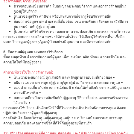
วิธีตรวจสอบความน่าเชื่อถือ:
•
ตรวจสอบทะเบียนการค้า ใบอนุญาตประกอบกิจการ และเอกสารสำคัญอื่นๆ
ของผู้ให้บริการ
•
ค้นหาข้อมูลรีวิว คำติชม หรือประสบการณ์จากผู้ใช้บริการรายอื่น
•
สอบถามข้อมูลจากหน่วยงานที่เกี่ยวข้อง เช่น กรมพัฒนาสังคมและสวัสดิการ
สมาคมบ้านพักผู้สูงอายุไทย
•
สังเกตสถานที่ให้บริการ ความสะอาด ความปลอดภัย และบรรยากาศโดยรวม
•
การตรวจสอบอย่างละเอียด จะช่วยให้ท่านมั่นใจว่าได้เลือกผู้ให้บริการที่น่าเชื่อถือ
มอบบริการดูแลผู้สูงอายุ/ดูแลผู้ป่วยอย่างมีคุณภาพ และมีความปลอดภัย
5. สัมภาษณ์ผู้ดูแลและทดลองใช้บริการ
ขั้นตอนสุดท้าย คือการสัมภาษณ์ผู้ดูแล เพื่อประเมินบุคลิก ทักษะ ความเข้าใจ และ
ความใส่ใจที่มีต่อผู้สูงอายุ
คำถามที่ควรใช้ในการสัมภาษณ์:
•
แนะนำประสบการณ์ คุณสมบัติ และหลักสูตรการอบรมที่เกี่ยวข้อง •
อธิบายแนวทางการดูแลผู้สูงอายุ/ดูแลผู้ป่วย กิจกรรม และแผนการดูแล •
ตอบคำถามเกี่ยวกับสถานการณ์สมมติ แสดงให้เห็นถึงทักษะการแก้ปัญหาและ
ความมีไหวพริบ •
สอบถามเกี่ยวกับความสัมพันธ์กับผู้สูงอายุ วิธีการสื่อสาร และการสร้างความ
ไว้วางใจ •
การทดลองใช้บริการ เป็นอีกหนึ่งวิธีที่ดีในการประเมินประสิทธิภาพการดูแล สังเกต
ปฏิสัมพันธ์ระหว่างผู้ดูแลกับผู้สูงอายุ
การตัดสินใจเลือกบริการดูแลผู้สูงอายุ/ดูแลผู้ป่วย เปรียบเสมือนการมอบความสุข
ความปลอดภัย และคุณภาพชีวิตที่ดีให้กับผู้สูงอายุที่ท่านรัก
ร่วมสร้างสังคมผู้สูงอายุที่มีความสุข ปลอดภัย และได้รับการดูแลอย่างมีคุณภาพกับ