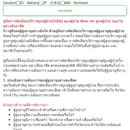
Deutsch
ID - Bahara
JP - 日本語
MM - Burmese
more
less
คู่มือการคัดเลือกบริการดูแลผู้ป่วยใกล้ฉัน ดูแลผู้ป่วย Near me ดูแลผู้ป่วย ปทุมวัน
อย่างมืออาชีพ
ก้าวสู่สังคมผู้สูงอายุอย่างมั่นใจ ด้วยคู่มือการคัดเลือกบริการดูแลผู้สูงอายุ/ดูแลผู้ป่วย
สังคมไทยกำลังก้าวเข้าสู่ยุคผู้สูงอายุอย่างรวดเร็ว ส่งผลให้ความต้องการบริการดูแลผู้
สูงอายุ/ดูแลผู้ป่วยมีเพิ่มมากขึ้นอย่างต่อเนื่อง การคัดเลือกบริการดูแลผู้สูงอายุ/ดูแลผู้
ป่วยที่เหมาะสม เปรียบเสมือนการมอบความอุ่นใจให้กับทั้งตัวผู้สูงอายุเอง และ
สมาชิกในครอบครัว
คู่มือฉบับนี้จึงมุ่งมั่นนำเสนอแนวทางการคัดเลือกบริการดูแลผู้สูงอายุ/ดูแลผู้ป่วยใน
กรุงเทพมหานคร อย่างมืออาชีพ ครอบคลุมทุกมิติ เพื่อให้ท่านสามารถตัดสินใจเลือก
บริการที่ตรงกับความต้องการ มอบความสุข และความปลอดภัยให้กับผู้สูงอายุที่ท่าน
รัก
1. ประเมินความต้องการของผู้สูงอายุอย่างละเอียด
จุดเริ่มต้นสำคัญ ของการคัดเลือกบริการดูแลผู้สูงอายุ/ดูแลผู้ป่วย คือการประเมิน
ความต้องการของผู้สูงอายุอย่างละเอียด เข้าใจทั้งสภาพร่างกาย สภาพจิตใจ กิจวัตร
ประจำวัน และความต้องการทางสังคม
ตัวอย่างคำถามที่ควรพิจารณา:
ผู้สูงอายุมีโรคประจำตัวหรือความพิการอะไรบ้าง?
ผู้สูงอายุมีความเสี่ยงต่อการหกล้มหรือไม่?
ผู้สูงอายุมีภาวะซึมเศร้า วิตกกังวล หรือความจำเสื่อมหรือไม่?
ผู้สูงอายุสามารถช่วยเหลือตัวเองในการทำกิจวัตรประจำวันได้มากน้อยแค่
ไหน?