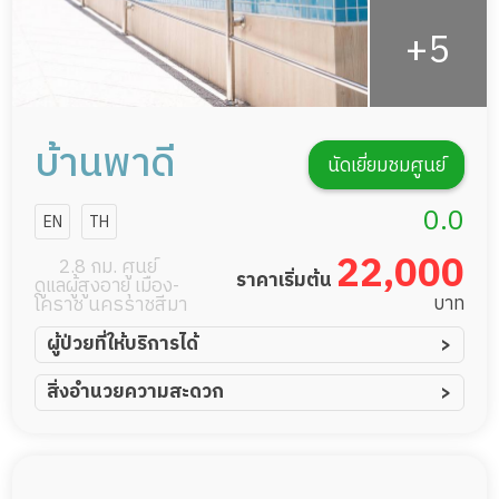
บ้านพาดี
นัดเยี่ยมชมศูนย์
0.0
EN
TH
22,000
2.8 กม. ศูนย์
ราคาเริ่มต้น
ดูแลผู้สูงอายุ เมือง-
บาท
โคราช นครราชสีมา
ผู้ป่วยที่ให้บริการได้
ผู้ป่วยอัมพาต อัมพฤกษ์
สิ่งอำนวยความสะดวก
ผู้ป่วยอัลไซเมอร์
ทีมดูแล 24 ชม.
ผู้ป่วยโรคหลอดเลือดสมอง
สระว่ายน้ำ
ผู้ป่วยติดเตียง
พยาบาลวิชาชีพ