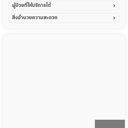
ผู้ป่วยที่ให้บริการได้
ผู้ป่วยอัมพาต อัมพฤกษ์
สิ่งอำนวยความสะดวก
ผู้ป่วยอัลไซเมอร์
ทีมดูแล 24 ชม.
ผู้ป่วยโรคหลอดเลือดสมอง
พยาบาลวิชาชีพ
ผู้ป่วยติดเตียง
กล้องวงจรปิด
ผู้ป่วยเส้นเลือดสมองแตก
แพทย์เฉพาะทาง
ผู้ป่วยที่มาพักฟื้นทำแผลกดทับ
อาหารตามโภชนาการ
ผู้ป่วยพักฟื้นหลังผ่าตัด
ดูแลความสะอาด ซักผ้า
กายภาพบำบัด
กิจกรรมนันทนาการ
รายงานข้อมูลสุขภาพ