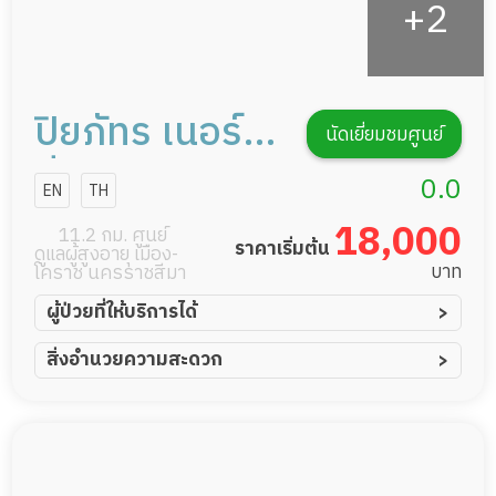
ปิยภัทร เนอร์ส
นัดเยี่ยมชมศูนย์
ซิ่งโฮม
0.0
EN
TH
18,000
11.2 กม. ศูนย์
ราคาเริ่มต้น
ดูแลผู้สูงอายุ เมือง-
บาท
โคราช นครราชสีมา
ผู้ป่วยที่ให้บริการได้
ผู้ป่วยอัมพาต อัมพฤกษ์
สิ่งอำนวยความสะดวก
ผู้ป่วยอัลไซเมอร์
ทีมดูแล 24 ชม.
ผู้ป่วยโรคหลอดเลือดสมอง
พยาบาลวิชาชีพ
ผู้ป่วยติดเตียง
กล้องวงจรปิด
ผู้ป่วยเส้นเลือดสมองแตก