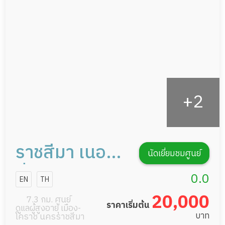
กายภาพบำบัด
กิจกรรมนันทนาการ
รายงานข้อมูลสุขภาพ
ราชสีมา เนอร์ส
นัดเยี่ยมชมศูนย์
ซิ่งโฮม
0.0
EN
TH
20,000
7.3 กม. ศูนย์
ราคาเริ่มต้น
ดูแลผู้สูงอายุ เมือง-
บาท
โคราช นครราชสีมา