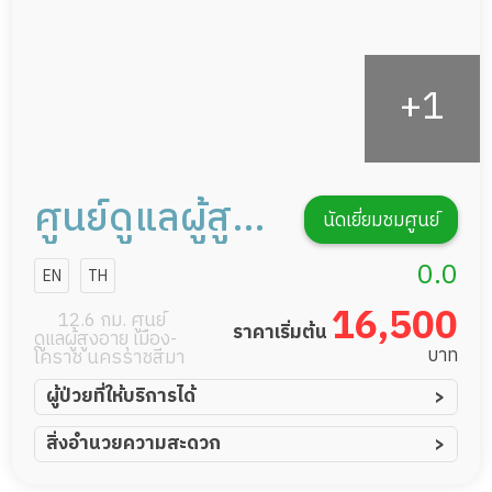
ศูนย์ดูแลผู้สูง
นัดเยี่ยมชมศูนย์
อายุ
0.0
EN
TH
นครราชสีมา
16,500
12.6 กม. ศูนย์
ราคาเริ่มต้น
ดูแลผู้สูงอายุ เมือง-
รีสอร์ท
บาท
โคราช นครราชสีมา
ผู้ป่วยที่ให้บริการได้
ผู้ป่วยอัมพาต อัมพฤกษ์
สิ่งอำนวยความสะดวก
ผู้ป่วยอัลไซเมอร์
ทีมดูแล 24 ชม.