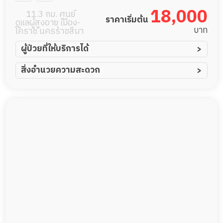
18,000
11.3 กม. ศูนย์
ราคาเริ่มต้น
ดูแลผู้สูงอายุ เมือง-
บาท
โคราช นครราชสีมา
ผู้ป่วยที่ให้บริการได้
ผู้ป่วยอัมพาต อัมพฤกษ์
สิ่งอำนวยความสะดวก
ผู้ป่วยอัลไซเมอร์
ทีมดูแล 24 ชม.
ผู้ป่วยโรคหลอดเลือดสมอง
พยาบาลวิชาชีพ
ผู้ป่วยติดเตียง
กล้องวงจรปิด
ผู้ป่วยเส้นเลือดสมองแตก
แพทย์เฉพาะทาง
ผู้ป่วยที่มาพักฟื้นทำแผลกดทับ
อาหารตามโภชนาการ
ผู้ป่วยพักฟื้นหลังผ่าตัด
ดูแลความสะอาด ซักผ้า
กายภาพบำบัด
กิจกรรมนันทนาการ
รายงานข้อมูลสุขภาพ