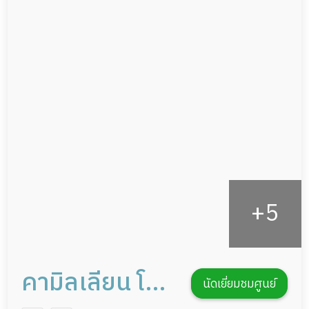
ผู้ป่วยเส้นเลือดสมองแตก
กล้องวงจรปิด
ผู้ป่วยที่มาพักฟื้นทำแผลกดทับ
แพทย์เฉพาะทาง
ผู้ป่วยพักฟื้นหลังผ่าตัด
อาหารตามโภชนาการ
ดูแลความสะอาด ซักผ้า
กิจกรรมนันทนาการ
รายงานข้อมูลสุขภาพ
คามิลเลียน โซ
นัดเยี่ยมชมศูนย์