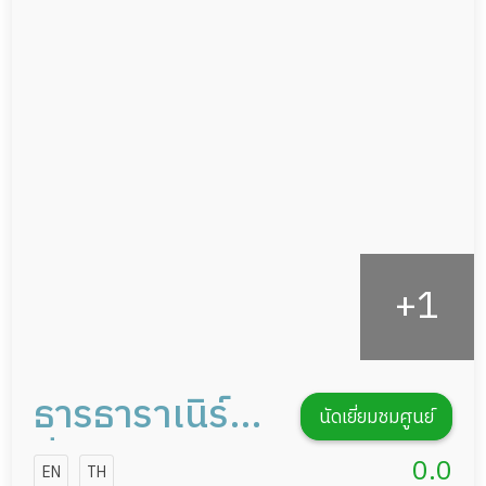
แพทย์เฉพาะทาง
ผู้ป่วยที่มาพักฟื้นทำแผลกดทับ
อาหารตามโภชนาการ
ผู้ป่วยพักฟื้นหลังผ่าตัด
ดูแลความสะอาด ซักผ้า
กายภาพบำบัด
กิจกรรมนันทนาการ
รายงานข้อมูลสุขภาพ
ธารธาราเนิร์ส
นัดเยี่ยมชมศูนย์
ซิ่งโฮม
0.0
EN
TH