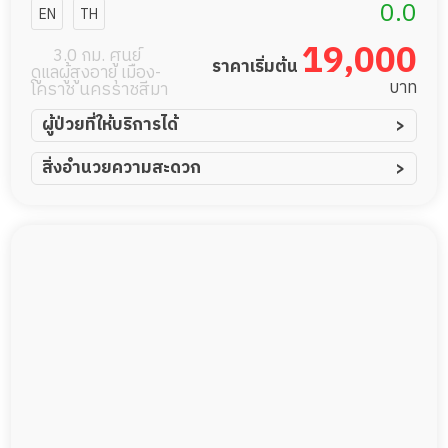
เชียล เซนเตอร์
0.0
EN
TH
นครราชสีมา
19,000
3.0 กม. ศูนย์
ราคาเริ่มต้น
ดูแลผู้สูงอายุ เมือง-
บาท
โคราช นครราชสีมา
ผู้ป่วยที่ให้บริการได้
ผู้ป่วยอัมพาต อัมพฤกษ์
สิ่งอำนวยความสะดวก
ผู้ป่วยอัลไซเมอร์
ทีมดูแล 24 ชม.
ผู้ป่วยโรคหลอดเลือดสมอง
พยาบาลวิชาชีพ
ผู้ป่วยติดเตียง
กล้องวงจรปิด
ผู้ป่วยเส้นเลือดสมองแตก
แพทย์เฉพาะทาง
ผู้ป่วยที่มาพักฟื้นทำแผลกดทับ
อาหารตามโภชนาการ
ผู้ป่วยพักฟื้นหลังผ่าตัด
ดูแลความสะอาด ซักผ้า
กายภาพบำบัด
กิจกรรมนันทนาการ
รายงานข้อมูลสุขภาพ