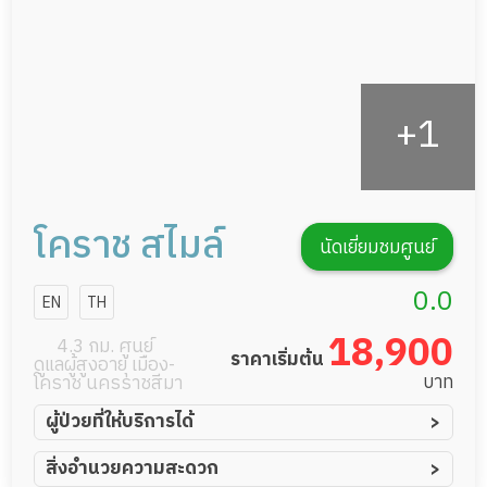
โคราช สไมล์
นัดเยี่ยมชมศูนย์
0.0
EN
TH
18,900
4.3 กม. ศูนย์
ราคาเริ่มต้น
ดูแลผู้สูงอายุ เมือง-
บาท
โคราช นครราชสีมา
ผู้ป่วยที่ให้บริการได้
ผู้ป่วยอัมพาต อัมพฤกษ์
สิ่งอำนวยความสะดวก