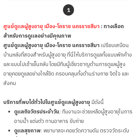
ผู้ป่วยโรคหลอดเลือดสมอง
พยาบาลวิชาชีพ
1
ผู้ป่วยติดเตียง
กล้องวงจรปิด
ผู้ป่วยเส้นเลือดสมองแตก
แพทย์เฉพาะทาง
ศูนย์ดูแลผู้สูงอายุ เมือง-โคราช นครราชสีมา
: ทางเลือก
ผู้ป่วยที่มาพักฟื้นทำแผลกดทับ
อาหารตามโภชนาการ
สำหรับการดูแลอย่างมีคุณภาพ
ผู้ป่วยพักฟื้นหลังผ่าตัด
ดูแลความสะอาด ซักผ้า
ศูนย์ดูแลผู้สูงอายุ เมือง-โคราช นครราชสีมา
เปรียบเสมือน
กายภาพบำบัด
บ้านหลังที่สองสำหรับผู้สูงอายุ ที่นี่ให้บริการดูแลทั้งแบบพักค้าง
กิจกรรมนันทนาการ
และแบบไปเช้าเย็นกลับ โดยมีทีมผู้เชี่ยวชาญด้านการดูแลผู้สูง
รายงานข้อมูลสุขภาพ
อายุคอยดูแลอย่างใกล้ชิด ครอบคลุมทั้งด้านร่างกาย จิตใจ และ
สังคม
บริการที่พบได้ทั่วไปในศูนย์ดูแลผู้สูงอายุ
มีดังนี้
ดูแลกิจวัตรประจำวัน
: ทีมงานจะช่วยเหลือผู้สูงอายุในการ
อาบน้ำ แต่งตัว ทานอาหาร ขับถ่าย
ดูแลสุขภาพ
: พยาบาลจะคอยวัดความดัน ตรวจวัดระดับ