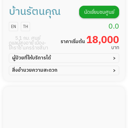
บ้านรัตนคุณ
นัดเยี่ยมชมศูนย์
0.0
EN
TH
18,000
5.1 กม. ศูนย์
ราคาเริ่มต้น
ดูแลผู้สูงอายุ เมือง-
บาท
โคราช นครราชสีมา
ผู้ป่วยที่ให้บริการได้
ผู้ป่วยอัมพาต อัมพฤกษ์
สิ่งอำนวยความสะดวก
ผู้ป่วยอัลไซเมอร์
ทีมดูแล 24 ชม.
ผู้ป่วยโรคหลอดเลือดสมอง
พยาบาลวิชาชีพ
ผู้ป่วยติดเตียง
กล้องวงจรปิด
ผู้ป่วยเส้นเลือดสมองแตก
แพทย์เฉพาะทาง
ผู้ป่วยที่มาพักฟื้นทำแผลกดทับ
อาหารตามโภชนาการ
ผู้ป่วยพักฟื้นหลังผ่าตัด
ดูแลความสะอาด ซักผ้า