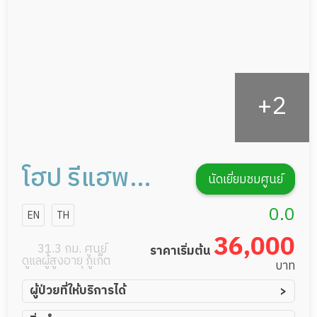
รายงานข้อมูลสุขภาพ
โฮป รีแฮพ
นัดเยี่ยมชมศูนย์
แอนด์ เนอร์ส
0.0
EN
TH
ซิ่ง โฮม
36,000
31.3 กม. ศูนย์
ราคาเริ่มต้น
ดูแลผู้สูงอายุ ภูเก็ต
บาท
ผู้ป่วยที่ให้บริการได้
ผู้ป่วยอัมพาต อัมพฤกษ์