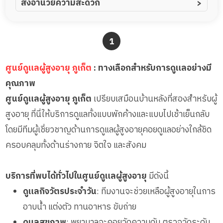
สิ่งอำนวยความสะดวก
ผู้ป่วยอัลไซเมอร์
ทีมดูแล 24 ชม.
ผู้ป่วยโรคหลอดเลือดสมอง
พยาบาลวิชาชีพ
1
ผู้ป่วยติดเตียง
กล้องวงจรปิด
ผู้ป่วยเส้นเลือดสมองแตก
แพทย์เฉพาะทาง
ศูนย์ดูแลผู้สูงอายุ ภูเก็ต
: ทางเลือกสำหรับการดูแลอย่างมี
ผู้ป่วยที่มาพักฟื้นทำแผลกดทับ
อาหารตามโภชนาการ
คุณภาพ
ผู้ป่วยพักฟื้นหลังผ่าตัด
ดูแลความสะอาด ซักผ้า
ศูนย์ดูแลผู้สูงอายุ ภูเก็ต
เปรียบเสมือนบ้านหลังที่สองสำหรับผู้
กายภาพบำบัด
สูงอายุ ที่นี่ให้บริการดูแลทั้งแบบพักค้างและแบบไปเช้าเย็นกลับ
กิจกรรมนันทนาการ
โดยมีทีมผู้เชี่ยวชาญด้านการดูแลผู้สูงอายุคอยดูแลอย่างใกล้ชิด
รายงานข้อมูลสุขภาพ
ครอบคลุมทั้งด้านร่างกาย จิตใจ และสังคม
บริการที่พบได้ทั่วไปในศูนย์ดูแลผู้สูงอายุ
มีดังนี้
ดูแลกิจวัตรประจำวัน
: ทีมงานจะช่วยเหลือผู้สูงอายุในการ
อาบน้ำ แต่งตัว ทานอาหาร ขับถ่าย
ดูแลสุขภาพ
: พยาบาลจะคอยวัดความดัน ตรวจวัดระดับ