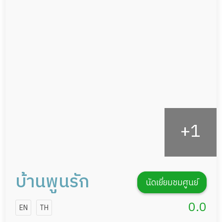
ผู้ป่วยที่มาพักฟื้นทำแผลกดทับ
อาหารตามโภชนาการ
ผู้ป่วยพักฟื้นหลังผ่าตัด
ดูแลความสะอาด ซักผ้า
กายภาพบำบัด
กิจกรรมนันทนาการ
รายงานข้อมูลสุขภาพ
บ้านพูนรัก
นัดเยี่ยมชมศูนย์
0.0
EN
TH