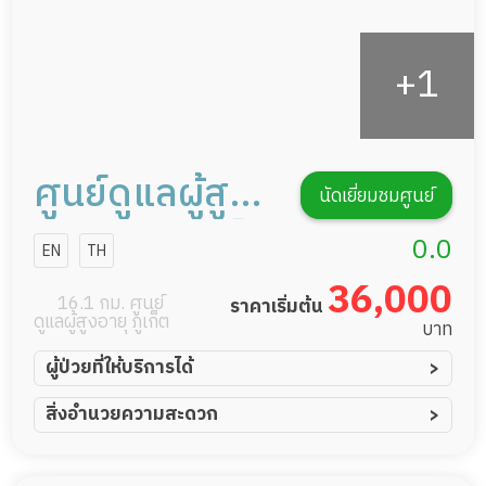
ศูนย์ดูแลผู้สูง
นัดเยี่ยมชมศูนย์
อายุธนบุรีภูเก็ต
0.0
EN
TH
36,000
16.1 กม. ศูนย์
ราคาเริ่มต้น
ดูแลผู้สูงอายุ ภูเก็ต
บาท
ผู้ป่วยที่ให้บริการได้
ผู้ป่วยอัมพาต อัมพฤกษ์
สิ่งอำนวยความสะดวก
ผู้ป่วยอัลไซเมอร์
ทีมดูแล 24 ชม.
ผู้ป่วยโรคหลอดเลือดสมอง
กล้องวงจรปิด