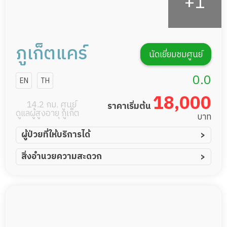
ภูเก็ตแคร์
นัดเยี่ยมชมศูนย์
0.0
EN
TH
18,000
14.2 กม. ศูนย์
ราคาเริ่มต้น
ดูแลผู้สูงอายุ ภูเก็ต
บาท
ผู้ป่วยที่ให้บริการได้
ผู้ป่วยอัมพาต อัมพฤกษ์
สิ่งอำนวยความสะดวก
ผู้ป่วยอัลไซเมอร์
ทีมดูแล 24 ชม.
ผู้ป่วยโรคหลอดเลือดสมอง
พยาบาลวิชาชีพ
ผู้ป่วยติดเตียง
กล้องวงจรปิด
ผู้ป่วยเส้นเลือดสมองแตก
แพทย์เฉพาะทาง