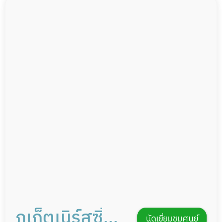
ผู้ป่วยติดเตียง
อาหารตามโภชนาการ
ผู้ป่วยเส้นเลือดสมองแตก
ดูแลความสะอาด ซักผ้า
ผู้ป่วยที่มาพักฟื้นทำแผลกดทับ
กายภาพบำบัด
ผู้ป่วยพักฟื้นหลังผ่าตัด
กิจกรรมนันทนาการ
รายงานข้อมูลสุขภาพ
ภูเก็ตเนิร์สซิ่ง
นัดเยี่ยมชมศูนย์