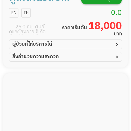
โฮม
0.0
EN
TH
18,000
25.0 กม. ศูนย์
ราคาเริ่มต้น
ดูแลผู้สูงอายุ ภูเก็ต
บาท
ผู้ป่วยที่ให้บริการได้
ผู้ป่วยอัมพาต อัมพฤกษ์
สิ่งอำนวยความสะดวก
ผู้ป่วยอัลไซเมอร์
ทีมดูแล 24 ชม.
ผู้ป่วยโรคหลอดเลือดสมอง
พยาบาลวิชาชีพ
ผู้ป่วยติดเตียง
กล้องวงจรปิด
ผู้ป่วยเส้นเลือดสมองแตก
แพทย์เฉพาะทาง
ผู้ป่วยที่มาพักฟื้นทำแผลกดทับ
อาหารตามโภชนาการ
ผู้ป่วยพักฟื้นหลังผ่าตัด
ดูแลความสะอาด ซักผ้า
กายภาพบำบัด
กิจกรรมนันทนาการ