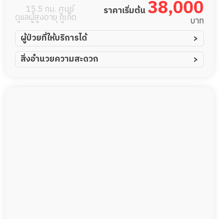
38,000
15.5 กม. ศูนย์
ราคาเริ่มต้น
ดูแลผู้สูงอายุ ภูเก็ต
บาท
ผู้ป่วยที่ให้บริการได้
ผู้ป่วยอัมพาต อัมพฤกษ์
สิ่งอำนวยความสะดวก
ผู้ป่วยอัลไซเมอร์
ทีมดูแล 24 ชม.
ผู้ป่วยโรคหลอดเลือดสมอง
พยาบาลวิชาชีพ
ผู้ป่วยติดเตียง
กล้องวงจรปิด
ผู้ป่วยเส้นเลือดสมองแตก
แพทย์เฉพาะทาง
ผู้ป่วยที่มาพักฟื้นทำแผลกดทับ
อาหารตามโภชนาการ
ผู้ป่วยพักฟื้นหลังผ่าตัด
ดูแลความสะอาด ซักผ้า
กายภาพบำบัด
กิจกรรมนันทนาการ
รายงานข้อมูลสุขภาพ