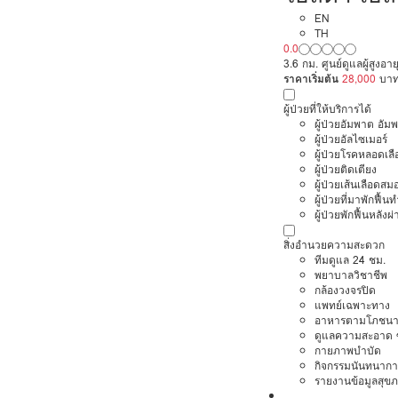
EN
TH
0.0
3.6 กม. ศูนย์ดูแลผู้สูงอาย
ราคาเริ่มต้น
28,000
บา
ผู้ป่วยที่ให้บริการได้
ผู้ป่วยอัมพาต อัม
ผู้ป่วยอัลไซเมอร์
ผู้ป่วยโรคหลอดเล
ผู้ป่วยติดเตียง
ผู้ป่วยเส้นเลือดส
ผู้ป่วยที่มาพักฟื้
ผู้ป่วยพักฟื้นหลังผ่
สิ่งอำนวยความสะดวก
ทีมดูแล 24 ชม.
พยาบาลวิชาชีพ
กล้องวงจรปิด
แพทย์เฉพาะทาง
อาหารตามโภชนา
ดูแลความสะอาด ซ
กายภาพบำบัด
กิจกรรมนันทนากา
รายงานข้อมูลสุข