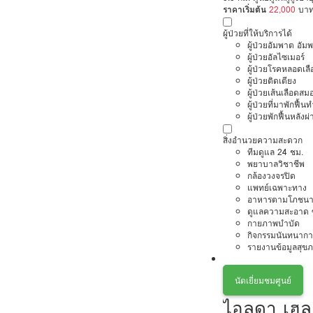
ราคาเริ่มต้น
22,000
บา
ผู้ป่วยที่ให้บริการได้
ผู้ป่วยอัมพาต อัม
ผู้ป่วยอัลไซเมอร์
ผู้ป่วยโรคหลอดเล
ผู้ป่วยติดเตียง
ผู้ป่วยเส้นเลือดส
ผู้ป่วยที่มาพักฟื้
ผู้ป่วยพักฟื้นหลังผ่
สิ่งอำนวยความสะดวก
ทีมดูแล 24 ชม.
พยาบาลวิชาชีพ
กล้องวงจรปิด
แพทย์เฉพาะทาง
อาหารตามโภชนา
ดูแลความสะอาด ซ
กายภาพบำบัด
กิจกรรมนันทนากา
รายงานข้อมูลสุข
นัดเยี่ยมชมศูนย์
ไอลดา เฮลธ์