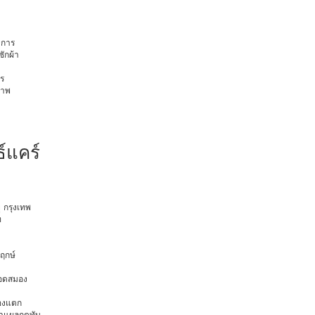
การ
ักผ้า
ร
ภาพ
์แคร์
ุ กรุงเทพ
ท
พฤกษ์
ือดสมอง
มองแตก
นทำแผลกดทับ