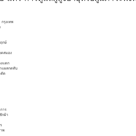
ุ กรุงเทพ
ท
พฤกษ์
ือดสมอง
มองแตก
นทำแผลกดทับ
าตัด
การ
ักผ้า
ร
ภาพ