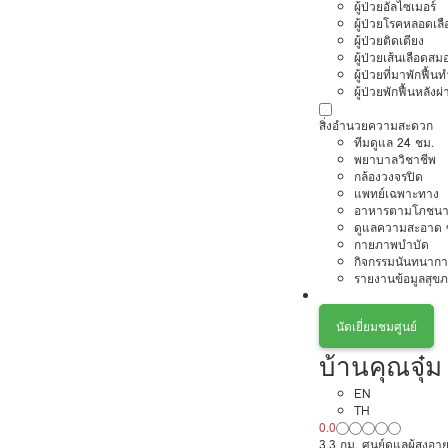
ผู้ป่วยอัลไซเมอร์
ผู้ป่วยโรคหลอดเล
ผู้ป่วยติดเตียง
ผู้ป่วยเส้นเลือดส
ผู้ป่วยที่มาพักฟื้
ผู้ป่วยพักฟื้นหลังผ่
สิ่งอำนวยความสะดวก
ทีมดูแล 24 ชม.
พยาบาลวิชาชีพ
กล้องวงจรปิด
แพทย์เฉพาะทาง
อาหารตามโภชนา
ดูแลความสะอาด ซ
กายภาพบำบัด
กิจกรรมนันทนากา
รายงานข้อมูลสุข
นัดเยี่ยมชมศูนย์
บ้านคุณจุ๋
EN
TH
0.0
3.3 กม. ศูนย์ดูแลผู้สูงอาย