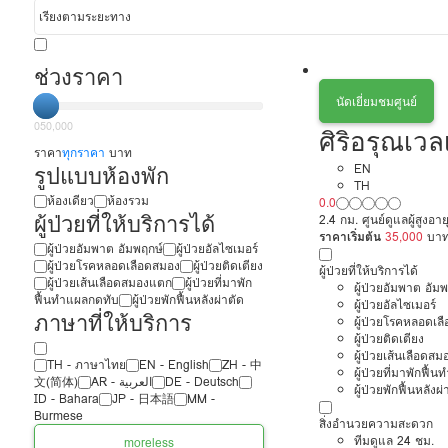
ช่วงราคา
นัดเยี่ยมชมศูนย์
0
50,000
ศิริอรุณเว
ราคา
ทุกราคา
บาท
รูปแบบห้องพัก
EN
TH
ห้องเดียว
ห้องรวม
0.0
ผู้ป่วยที่ให้บริการได้
2.4 กม. ศูนย์ดูแลผู้สูงอาย
ราคาเริ่มต้น
35,000
บา
ผู้ป่วยอัมพาต อัมพฤกษ์
ผู้ป่วยอัลไซเมอร์
ผู้ป่วยโรคหลอดเลือดสมอง
ผู้ป่วยติดเตียง
ผู้ป่วยที่ให้บริการได้
ผู้ป่วยเส้นเลือดสมองแตก
ผู้ป่วยที่มาพัก
ผู้ป่วยอัมพาต อัม
ฟื้นทำแผลกดทับ
ผู้ป่วยพักฟื้นหลังผ่าตัด
ผู้ป่วยอัลไซเมอร์
ภาษาที่ให้บริการ
ผู้ป่วยโรคหลอดเล
ผู้ป่วยติดเตียง
ผู้ป่วยเส้นเลือดส
TH - ‏ภาษาไทย
EN - English
ZH - 中
ผู้ป่วยที่มาพักฟื้
文(简体)
‏AR - ‏العربية‏
DE - Deutsch
ผู้ป่วยพักฟื้นหลังผ่
ID - Bahara
JP - 日本語
MM -
Burmese
สิ่งอำนวยความสะดวก
ทีมดูแล 24 ชม.
more
less