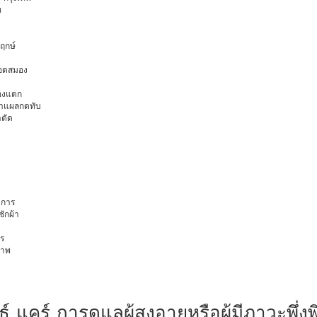
ท
พฤกษ์
ือดสมอง
มองแตก
นทำแผลกดทับ
าตัด
การ
ักผ้า
ร
ภาพ
 แคร์ การดูแลผู้สูงอายุหรือผู้มีภาวะพึ่งพ