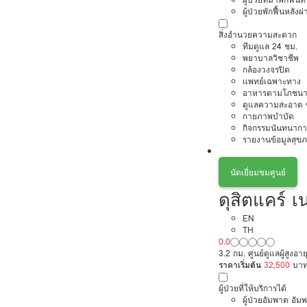
ผู้ป่วยพักฟื้นหลังผ่
สิ่งอำนวยความสะดวก
ทีมดูแล 24 ชม.
พยาบาลวิชาชีพ
กล้องวงจรปิด
แพทย์เฉพาะทาง
อาหารตามโภชนา
ดูแลความสะอาด ซ
กายภาพบำบัด
กิจกรรมนันทนากา
รายงานข้อมูลสุข
นัดเยี่ยมชมศูนย์
ดุสิตแคร์ เ
EN
TH
0.0
3.2 กม. ศูนย์ดูแลผู้สูงอาย
ราคาเริ่มต้น
32,500
บา
ผู้ป่วยที่ให้บริการได้
ผู้ป่วยอัมพาต อัม