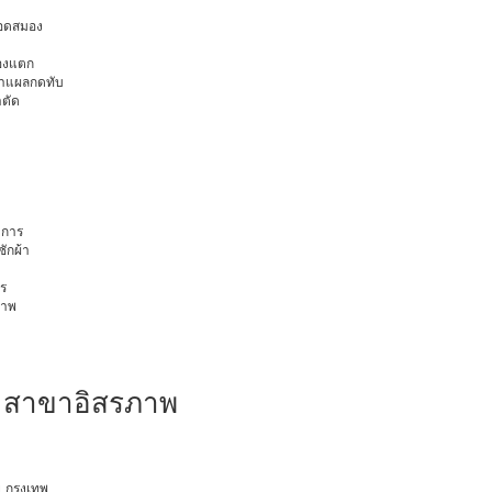
ือดสมอง
มองแตก
นทำแผลกดทับ
าตัด
การ
ักผ้า
ร
ภาพ
ม สาขาอิสรภาพ
ุ กรุงเทพ