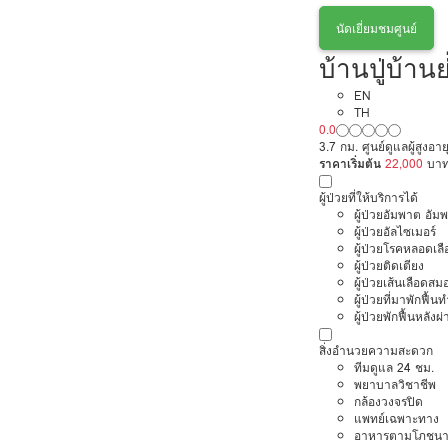
นัดเยี่ยมชมศูนย์
บ้านปู่บ้าน
EN
TH
0.0
3.7 กม. ศูนย์ดูแลผู้สูงอาย
ราคาเริ่มต้น
22,000
บา
ผู้ป่วยที่ให้บริการได้
ผู้ป่วยอัมพาต อัม
ผู้ป่วยอัลไซเมอร์
ผู้ป่วยโรคหลอดเล
ผู้ป่วยติดเตียง
ผู้ป่วยเส้นเลือดส
ผู้ป่วยที่มาพักฟื้
ผู้ป่วยพักฟื้นหลังผ่
สิ่งอำนวยความสะดวก
ทีมดูแล 24 ชม.
พยาบาลวิชาชีพ
กล้องวงจรปิด
แพทย์เฉพาะทาง
อาหารตามโภชนา