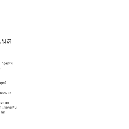
ลเนส
ุ กรุงเทพ
ท
พฤกษ์
ือดสมอง
มองแตก
นทำแผลกดทับ
าตัด