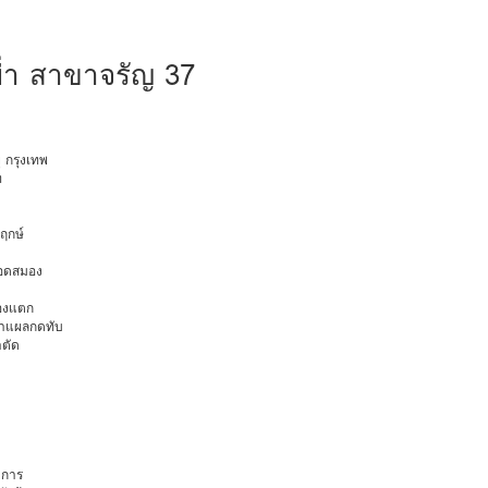
ย่่า สาขาจรัญ 37
ุ กรุงเทพ
ท
พฤกษ์
ือดสมอง
มองแตก
นทำแผลกดทับ
าตัด
การ