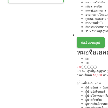
พยาบาลวิชาชีพ
กล้องวงจรปิด
แพทย์เฉพาะทาง
อาหารตามโภชนา
ดูแลความสะอาด ซ
กายภาพบำบัด
กิจกรรมนันทนากา
รายงานข้อมูลสุข
นัดเยี่ยมชมศูนย์
หมอจือเฮลธ
EN
TH
0.0
3.1 กม. ศูนย์ดูแลผู้สูงอาย
ราคาเริ่มต้น
18,000
บา
ผู้ป่วยที่ให้บริการได้
ผู้ป่วยอัมพาต อัม
ผู้ป่วยอัลไซเมอร์
ผู้ป่วยโรคหลอดเล
ผู้ป่วยติดเตียง
ผู้ป่วยเส้นเลือดส
ผู้ป่วยที่มาพักฟื้