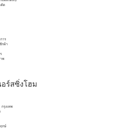
าตัด
การ
ักผ้า
ร
ภาพ
นอร์สซิ่งโฮม
ุ กรุงเทพ
ท
พฤกษ์