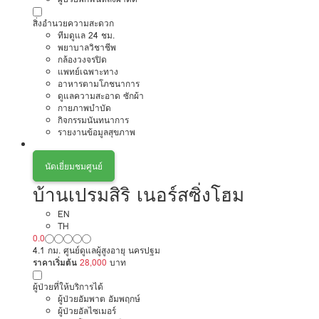
สิ่งอำนวยความสะดวก
ทีมดูแล 24 ชม.
พยาบาลวิชาชีพ
กล้องวงจรปิด
แพทย์เฉพาะทาง
อาหารตามโภชนาการ
ดูแลความสะอาด ซักผ้า
กายภาพบำบัด
กิจกรรมนันทนาการ
รายงานข้อมูลสุขภาพ
นัดเยี่ยมชมศูนย์
บ้านเปรมสิริ เนอร์สซิ่งโฮม
EN
TH
0.0
4.1 กม. ศูนย์ดูแลผู้สูงอายุ นครปฐม
ราคาเริ่มต้น
28,000
บาท
ผู้ป่วยที่ให้บริการได้
ผู้ป่วยอัมพาต อัมพฤกษ์
ผู้ป่วยอัลไซเมอร์