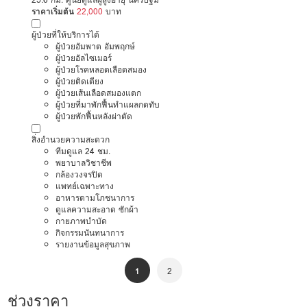
ราคาเริ่มต้น
22,000
บาท
ผู้ป่วยที่ให้บริการได้
ผู้ป่วยอัมพาต อัมพฤกษ์
ผู้ป่วยอัลไซเมอร์
ผู้ป่วยโรคหลอดเลือดสมอง
ผู้ป่วยติดเตียง
ผู้ป่วยเส้นเลือดสมองแตก
ผู้ป่วยที่มาพักฟื้นทำแผลกดทับ
ผู้ป่วยพักฟื้นหลังผ่าตัด
สิ่งอำนวยความสะดวก
ทีมดูแล 24 ชม.
พยาบาลวิชาชีพ
กล้องวงจรปิด
แพทย์เฉพาะทาง
อาหารตามโภชนาการ
ดูแลความสะอาด ซักผ้า
กายภาพบำบัด
กิจกรรมนันทนาการ
รายงานข้อมูลสุขภาพ
1
2
ช่วงราคา