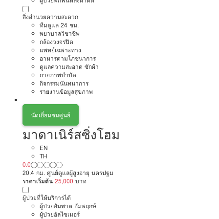
ผู้ป่วยพักฟื้นหลังผ่าตัด
สิ่งอำนวยความสะดวก
ทีมดูแล 24 ชม.
พยาบาลวิชาชีพ
กล้องวงจรปิด
แพทย์เฉพาะทาง
อาหารตามโภชนาการ
ดูแลความสะอาด ซักผ้า
กายภาพบำบัด
กิจกรรมนันทนาการ
รายงานข้อมูลสุขภาพ
นัดเยี่ยมชมศูนย์
มาดาเนิร์สซิ่งโฮม
EN
TH
0.0
20.4 กม. ศูนย์ดูแลผู้สูงอายุ นครปฐม
ราคาเริ่มต้น
25,000
บาท
ผู้ป่วยที่ให้บริการได้
ผู้ป่วยอัมพาต อัมพฤกษ์
ผู้ป่วยอัลไซเมอร์