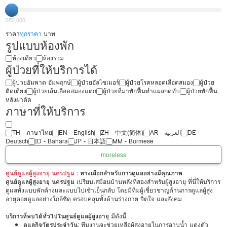
0
50,000
ราคา
ทุกราคา
บาท
รูปแบบห้องพัก
ห้องเดียว
ห้องรวม
ผู้ป่วยที่ให้บริการได้
ผู้ป่วยอัมพาต อัมพฤกษ์
ผู้ป่วยอัลไซเมอร์
ผู้ป่วยโรคหลอดเลือดสมอง
ผู้ป่วย
ติดเตียง
ผู้ป่วยเส้นเลือดสมองแตก
ผู้ป่วยที่มาพักฟื้นทำแผลกดทับ
ผู้ป่วยพักฟื้น
หลังผ่าตัด
ภาษาที่ให้บริการ
TH - ‏ภาษาไทย
EN - English
ZH - 中文(简体)
‏AR - ‏العربية‏
DE -
Deutsch
ID - Bahara
JP - 日本語
MM - Burmese
more
less
ศูนย์ดูแลผู้สูงอายุ นครปฐม
: ทางเลือกสำหรับการดูแลอย่างมีคุณภาพ
ศูนย์ดูแลผู้สูงอายุ นครปฐม
เปรียบเสมือนบ้านหลังที่สองสำหรับผู้สูงอายุ ที่นี่ให้บริการ
ดูแลทั้งแบบพักค้างและแบบไปเช้าเย็นกลับ โดยมีทีมผู้เชี่ยวชาญด้านการดูแลผู้สูง
อายุคอยดูแลอย่างใกล้ชิด ครอบคลุมทั้งด้านร่างกาย จิตใจ และสังคม
บริการที่พบได้ทั่วไปในศูนย์ดูแลผู้สูงอายุ
มีดังนี้
ดูแลกิจวัตรประจำวัน
: ทีมงานจะช่วยเหลือผู้สูงอายุในการอาบน้ำ แต่งตัว