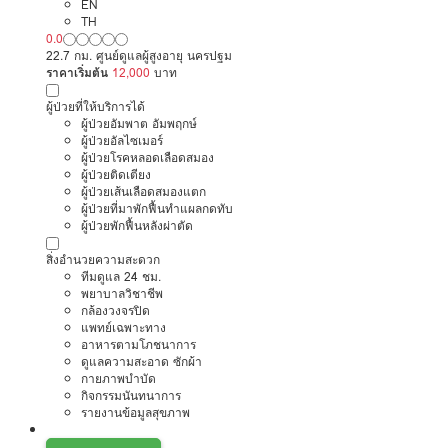
EN
TH
0.0
22.7 กม. ศูนย์ดูแลผู้สูงอายุ นครปฐม
ราคาเริ่มต้น
12,000
บาท
ผู้ป่วยที่ให้บริการได้
ผู้ป่วยอัมพาต อัมพฤกษ์
ผู้ป่วยอัลไซเมอร์
ผู้ป่วยโรคหลอดเลือดสมอง
ผู้ป่วยติดเตียง
ผู้ป่วยเส้นเลือดสมองแตก
ผู้ป่วยที่มาพักฟื้นทำแผลกดทับ
ผู้ป่วยพักฟื้นหลังผ่าตัด
สิ่งอำนวยความสะดวก
ทีมดูแล 24 ชม.
พยาบาลวิชาชีพ
กล้องวงจรปิด
แพทย์เฉพาะทาง
อาหารตามโภชนาการ
ดูแลความสะอาด ซักผ้า
กายภาพบำบัด
กิจกรรมนันทนาการ
รายงานข้อมูลสุขภาพ