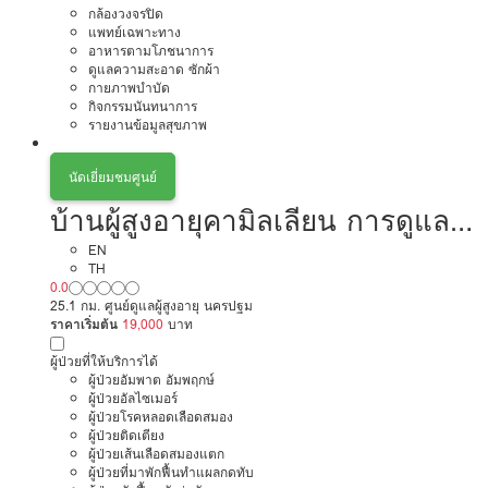
กล้องวงจรปิด
แพทย์เฉพาะทาง
อาหารตามโภชนาการ
ดูแลความสะอาด ซักผ้า
กายภาพบำบัด
กิจกรรมนันทนาการ
รายงานข้อมูลสุขภาพ
นัดเยี่ยมชมศูนย์
บ้านผู้สูงอายุคามิลเลียน การดูแลผู้
สูงอายุหรือผู้มีภาวะพึ่งพิง
EN
TH
0.0
สามพราน
25.1 กม. ศูนย์ดูแลผู้สูงอายุ นครปฐม
ราคาเริ่มต้น
19,000
บาท
ผู้ป่วยที่ให้บริการได้
ผู้ป่วยอัมพาต อัมพฤกษ์
ผู้ป่วยอัลไซเมอร์
ผู้ป่วยโรคหลอดเลือดสมอง
ผู้ป่วยติดเตียง
ผู้ป่วยเส้นเลือดสมองแตก
ผู้ป่วยที่มาพักฟื้นทำแผลกดทับ