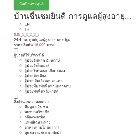
นัดเยี่ยมชมศูนย์
บ้านชื่นชมยินดี การดูแลผู้สูงอายุ
หรือผู้มีภาวะพึ่งพิง
EN
TH
0.0
24.4 กม. ศูนย์ดูแลผู้สูงอายุ นครปฐม
ราคาเริ่มต้น
18,000
บาท
ผู้ป่วยที่ให้บริการได้
ผู้ป่วยอัมพาต อัมพฤกษ์
ผู้ป่วยอัลไซเมอร์
ผู้ป่วยโรคหลอดเลือดสมอง
ผู้ป่วยติดเตียง
ผู้ป่วยเส้นเลือดสมองแตก
ผู้ป่วยที่มาพักฟื้นทำแผลกดทับ
ผู้ป่วยพักฟื้นหลังผ่าตัด
สิ่งอำนวยความสะดวก
ทีมดูแล 24 ชม.
พยาบาลวิชาชีพ
กล้องวงจรปิด
แพทย์เฉพาะทาง
อาหารตามโภชนาการ
ดูแลความสะอาด ซักผ้า