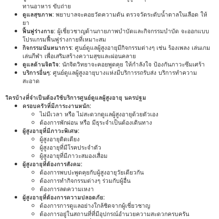
ทานอาหาร ขับถ่าย
ดูแลสุขภาพ
: พยาบาลจะคอยวัดความดัน ตรวจวัดระดับน้ำตาลในเลือด ให้
ยา
ฟื้นฟูร่างกาย
: ผู้เชี่ยวชาญด้านกายภาพบำบัดและกิจกรรมบำบัด จะออกแบบ
โปรแกรมฟื้นฟูร่างกายที่เหมาะสม
กิจกรรมนันทนาการ
: ศูนย์ดูแลผู้สูงอายุมีกิจกรรมต่างๆ เช่น ร้องเพลง เล่นเกม
เล่นกีฬา เพื่อเสริมสร้างความสุขและผ่อนคลาย
ดูแลด้านจิตใจ
: นักจิตวิทยาจะคอยพูดคุย ให้กำลังใจ ป้องกันภาวะซึมเศร้า
บริการอื่นๆ
: ศูนย์ดูแลผู้สูงอายุบางแห่งมีบริการรถรับส่ง บริการทำความ
สะอาด
ใครบ้างที่จำเป็นต้องใช้บริการศูนย์ดูแลผู้สูงอายุ นครปฐม
ครอบครัวที่มีภาระงานหนัก:
ไม่มีเวลา หรือ ไม่สะดวกดูแลผู้สูงอายุด้วยตัวเอง
ต้องการพักผ่อน หรือ มีธุระจำเป็นต้องเดินทาง
ผู้สูงอายุที่มีภาวะพิเศษ:
ผู้สูงอายุติดเตียง
ผู้สูงอายุที่มีโรคประจำตัว
ผู้สูงอายุที่มีภาวะสมองเสื่อม
ผู้สูงอายุที่ต้องการสังคม:
ต้องการพบปะพูดคุยกับผู้สูงอายุวัยเดียวกัน
ต้องการทำกิจกรรมต่างๆ ร่วมกับผู้อื่น
ต้องการลดความเหงา
ผู้สูงอายุที่ต้องการความปลอดภัย:
ต้องการการดูแลอย่างใกล้ชิดจากผู้เชี่ยวชาญ
ต้องการอยู่ในสถานที่ที่มีอุปกรณ์อำนวยความสะดวกครบครัน