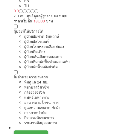
EN
TH
0.0
7.0 กม. ศูนย์ดูแลผู้สูงอายุ นครปฐม
ราคาเริ่มต้น
18,000
บาท
ผู้ป่วยที่ให้บริการได้
ผู้ป่วยอัมพาต อัมพฤกษ์
ผู้ป่วยอัลไซเมอร์
ผู้ป่วยโรคหลอดเลือดสมอง
ผู้ป่วยติดเตียง
ผู้ป่วยเส้นเลือดสมองแตก
ผู้ป่วยที่มาพักฟื้นทำแผลกดทับ
ผู้ป่วยพักฟื้นหลังผ่าตัด
สิ่งอำนวยความสะดวก
ทีมดูแล 24 ชม.
พยาบาลวิชาชีพ
กล้องวงจรปิด
แพทย์เฉพาะทาง
อาหารตามโภชนาการ
ดูแลความสะอาด ซักผ้า
กายภาพบำบัด
กิจกรรมนันทนาการ
รายงานข้อมูลสุขภาพ