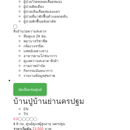
ผู้ป่วยโรคหลอดเลือดสมอง
ผู้ป่วยติดเตียง
ผู้ป่วยเส้นเลือดสมองแตก
ผู้ป่วยที่มาพักฟื้นทำแผลกดทับ
ผู้ป่วยพักฟื้นหลังผ่าตัด
สิ่งอำนวยความสะดวก
ทีมดูแล 24 ชม.
พยาบาลวิชาชีพ
กล้องวงจรปิด
แพทย์เฉพาะทาง
อาหารตามโภชนาการ
ดูแลความสะอาด ซักผ้า
กายภาพบำบัด
กิจกรรมนันทนาการ
รายงานข้อมูลสุขภาพ
นัดเยี่ยมชมศูนย์
บ้านปู่บ้านย่านครปฐม
EN
TH
0.0
4.9 กม. ศูนย์ดูแลผู้สูงอายุ นครปฐม
ราคาเริ่มต้น
23,000
บาท