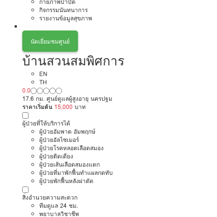
กายภาพบำบัด
กิจกรรมนันทนาการ
รายงานข้อมูลสุขภาพ
นัดเยี่ยมชมศูนย์
บ้านสวนสมพิศการ
EN
TH
0.0
17.6 กม. ศูนย์ดูแลผู้สูงอายุ นครปฐม
ราคาเริ่มต้น
15,000
บาท
ผู้ป่วยที่ให้บริการได้
ผู้ป่วยอัมพาต อัมพฤกษ์
ผู้ป่วยอัลไซเมอร์
ผู้ป่วยโรคหลอดเลือดสมอง
ผู้ป่วยติดเตียง
ผู้ป่วยเส้นเลือดสมองแตก
ผู้ป่วยที่มาพักฟื้นทำแผลกดทับ
ผู้ป่วยพักฟื้นหลังผ่าตัด
สิ่งอำนวยความสะดวก
ทีมดูแล 24 ชม.
พยาบาลวิชาชีพ