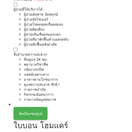
ผู้ป่วยที่ให้บริการได้
ผู้ป่วยอัมพาต อัมพฤกษ์
ผู้ป่วยอัลไซเมอร์
ผู้ป่วยโรคหลอดเลือดสมอง
ผู้ป่วยติดเตียง
ผู้ป่วยเส้นเลือดสมองแตก
ผู้ป่วยที่มาพักฟื้นทำแผลกดทับ
ผู้ป่วยพักฟื้นหลังผ่าตัด
สิ่งอำนวยความสะดวก
ทีมดูแล 24 ชม.
พยาบาลวิชาชีพ
กล้องวงจรปิด
แพทย์เฉพาะทาง
อาหารตามโภชนาการ
ดูแลความสะอาด ซักผ้า
กายภาพบำบัด
กิจกรรมนันทนาการ
รายงานข้อมูลสุขภาพ
นัดเยี่ยมชมศูนย์
ใบบอน โฮมแคร์