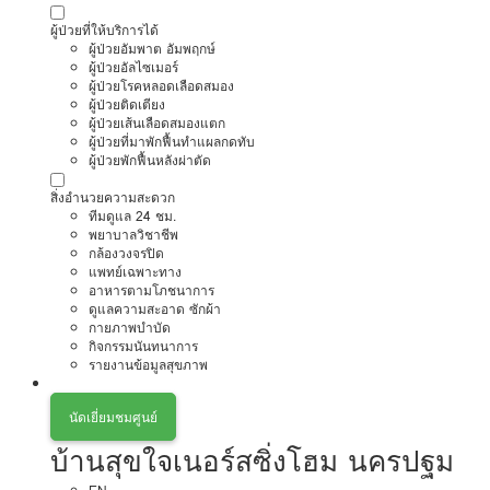
ผู้ป่วยที่ให้บริการได้
ผู้ป่วยอัมพาต อัมพฤกษ์
ผู้ป่วยอัลไซเมอร์
ผู้ป่วยโรคหลอดเลือดสมอง
ผู้ป่วยติดเตียง
ผู้ป่วยเส้นเลือดสมองแตก
ผู้ป่วยที่มาพักฟื้นทำแผลกดทับ
ผู้ป่วยพักฟื้นหลังผ่าตัด
สิ่งอำนวยความสะดวก
ทีมดูแล 24 ชม.
พยาบาลวิชาชีพ
กล้องวงจรปิด
แพทย์เฉพาะทาง
อาหารตามโภชนาการ
ดูแลความสะอาด ซักผ้า
กายภาพบำบัด
กิจกรรมนันทนาการ
รายงานข้อมูลสุขภาพ
นัดเยี่ยมชมศูนย์
บ้านสุขใจเนอร์สซิ่งโฮม นครปฐม