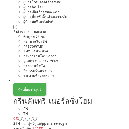
ผู้ป่วยโรคหลอดเลือดสมอง
ผู้ป่วยติดเตียง
ผู้ป่วยเส้นเลือดสมองแตก
ผู้ป่วยที่มาพักฟื้นทำแผลกดทับ
ผู้ป่วยพักฟื้นหลังผ่าตัด
สิ่งอำนวยความสะดวก
ทีมดูแล 24 ชม.
พยาบาลวิชาชีพ
กล้องวงจรปิด
แพทย์เฉพาะทาง
อาหารตามโภชนาการ
ดูแลความสะอาด ซักผ้า
กายภาพบำบัด
กิจกรรมนันทนาการ
รายงานข้อมูลสุขภาพ
นัดเยี่ยมชมศูนย์
กรีนคันทรี่ เนอร์สซิ่งโฮม
EN
TH
0.0
21.4 กม. ศูนย์ดูแลผู้สูงอายุ นครปฐม
ราคาเริ่มต้น
17,500
บาท