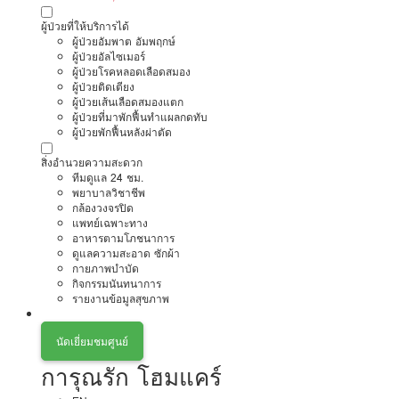
ผู้ป่วยที่ให้บริการได้
ผู้ป่วยอัมพาต อัมพฤกษ์
ผู้ป่วยอัลไซเมอร์
ผู้ป่วยโรคหลอดเลือดสมอง
ผู้ป่วยติดเตียง
ผู้ป่วยเส้นเลือดสมองแตก
ผู้ป่วยที่มาพักฟื้นทำแผลกดทับ
ผู้ป่วยพักฟื้นหลังผ่าตัด
สิ่งอำนวยความสะดวก
ทีมดูแล 24 ชม.
พยาบาลวิชาชีพ
กล้องวงจรปิด
แพทย์เฉพาะทาง
อาหารตามโภชนาการ
ดูแลความสะอาด ซักผ้า
กายภาพบำบัด
กิจกรรมนันทนาการ
รายงานข้อมูลสุขภาพ
นัดเยี่ยมชมศูนย์
การุณรัก โฮมแคร์