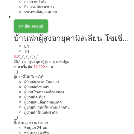
กายภาพบำบัด
กิจกรรมนันทนาการ
รายงานข้อมูลสุขภาพ
นัดเยี่ยมชมศูนย์
บ้านพักผู้สูงอายุคามิลเลียน โซเชีย
ล เซนเตอร์ สามพราน
EN
TH
0.0
25.1 กม. ศูนย์ดูแลผู้สูงอายุ นครปฐม
ราคาเริ่มต้น
19,000
บาท
ผู้ป่วยที่ให้บริการได้
ผู้ป่วยอัมพาต อัมพฤกษ์
ผู้ป่วยอัลไซเมอร์
ผู้ป่วยโรคหลอดเลือดสมอง
ผู้ป่วยติดเตียง
ผู้ป่วยเส้นเลือดสมองแตก
ผู้ป่วยที่มาพักฟื้นทำแผลกดทับ
ผู้ป่วยพักฟื้นหลังผ่าตัด
สิ่งอำนวยความสะดวก
ทีมดูแล 24 ชม.
พยาบาลวิชาชีพ