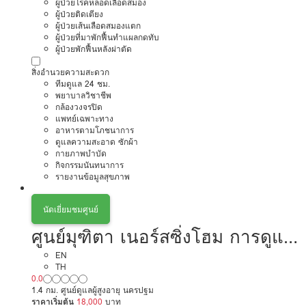
ผู้ป่วยโรคหลอดเลือดสมอง
ผู้ป่วยติดเตียง
ผู้ป่วยเส้นเลือดสมองแตก
ผู้ป่วยที่มาพักฟื้นทำแผลกดทับ
ผู้ป่วยพักฟื้นหลังผ่าตัด
สิ่งอำนวยความสะดวก
ทีมดูแล 24 ชม.
พยาบาลวิชาชีพ
กล้องวงจรปิด
แพทย์เฉพาะทาง
อาหารตามโภชนาการ
ดูแลความสะอาด ซักผ้า
กายภาพบำบัด
กิจกรรมนันทนาการ
รายงานข้อมูลสุขภาพ
นัดเยี่ยมชมศูนย์
ศูนย์มุฑิตา เนอร์สซิ่งโฮม การดูแล
ผู้สูงอายุหรือผู้มีภาวะพึ่งพิง
EN
TH
0.0
1.4 กม. ศูนย์ดูแลผู้สูงอายุ นครปฐม
ราคาเริ่มต้น
18,000
บาท