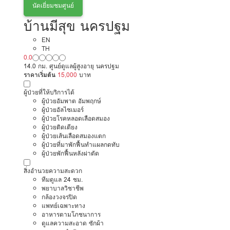
นัดเยี่ยมชมศูนย์
บ้านมีสุข นครปฐม
EN
TH
0.0
14.0 กม. ศูนย์ดูแลผู้สูงอายุ นครปฐม
ราคาเริ่มต้น
15,000
บาท
ผู้ป่วยที่ให้บริการได้
ผู้ป่วยอัมพาต อัมพฤกษ์
ผู้ป่วยอัลไซเมอร์
ผู้ป่วยโรคหลอดเลือดสมอง
ผู้ป่วยติดเตียง
ผู้ป่วยเส้นเลือดสมองแตก
ผู้ป่วยที่มาพักฟื้นทำแผลกดทับ
ผู้ป่วยพักฟื้นหลังผ่าตัด
สิ่งอำนวยความสะดวก
ทีมดูแล 24 ชม.
พยาบาลวิชาชีพ
กล้องวงจรปิด
แพทย์เฉพาะทาง
อาหารตามโภชนาการ
ดูแลความสะอาด ซักผ้า