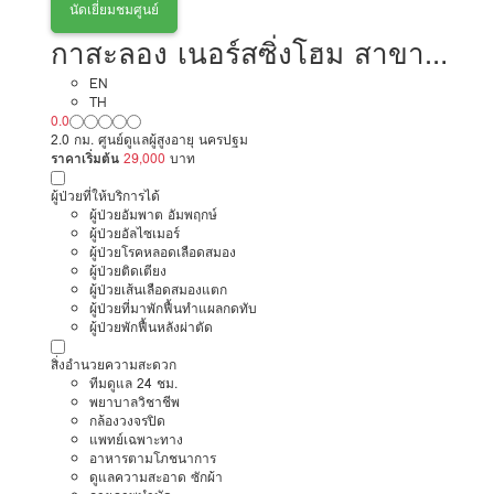
นัดเยี่ยมชมศูนย์
กาสะลอง เนอร์สซิ่งโฮม สาขา
นครปฐม
EN
TH
0.0
2.0 กม. ศูนย์ดูแลผู้สูงอายุ นครปฐม
ราคาเริ่มต้น
29,000
บาท
ผู้ป่วยที่ให้บริการได้
ผู้ป่วยอัมพาต อัมพฤกษ์
ผู้ป่วยอัลไซเมอร์
ผู้ป่วยโรคหลอดเลือดสมอง
ผู้ป่วยติดเตียง
ผู้ป่วยเส้นเลือดสมองแตก
ผู้ป่วยที่มาพักฟื้นทำแผลกดทับ
ผู้ป่วยพักฟื้นหลังผ่าตัด
สิ่งอำนวยความสะดวก
ทีมดูแล 24 ชม.
พยาบาลวิชาชีพ
กล้องวงจรปิด
แพทย์เฉพาะทาง
อาหารตามโภชนาการ
ดูแลความสะอาด ซักผ้า