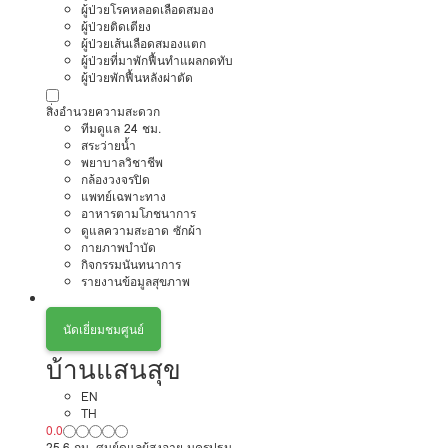
ผู้ป่วยโรคหลอดเลือดสมอง
ผู้ป่วยติดเตียง
ผู้ป่วยเส้นเลือดสมองแตก
ผู้ป่วยที่มาพักฟื้นทำแผลกดทับ
ผู้ป่วยพักฟื้นหลังผ่าตัด
สิ่งอำนวยความสะดวก
ทีมดูแล 24 ชม.
สระว่ายน้ำ
พยาบาลวิชาชีพ
กล้องวงจรปิด
แพทย์เฉพาะทาง
อาหารตามโภชนาการ
ดูแลความสะอาด ซักผ้า
กายภาพบำบัด
กิจกรรมนันทนาการ
รายงานข้อมูลสุขภาพ
นัดเยี่ยมชมศูนย์
บ้านแสนสุข
EN
TH
0.0
25.6 กม. ศูนย์ดูแลผู้สูงอายุ นครปฐม