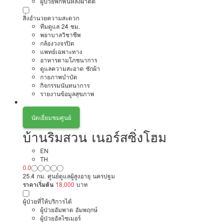
ผู้ป่วยพักฟื้นหลังผ่าตัด
สิ่งอำนวยความสะดวก
ทีมดูแล 24 ชม.
พยาบาลวิชาชีพ
กล้องวงจรปิด
แพทย์เฉพาะทาง
อาหารตามโภชนาการ
ดูแลความสะอาด ซักผ้า
กายภาพบำบัด
กิจกรรมนันทนาการ
รายงานข้อมูลสุขภาพ
นัดเยี่ยมชมศูนย์
บ้านริมสวน เนอร์สซิ่งโฮม
EN
TH
0.0
25.4 กม. ศูนย์ดูแลผู้สูงอายุ นครปฐม
ราคาเริ่มต้น
18,000
บาท
ผู้ป่วยที่ให้บริการได้
ผู้ป่วยอัมพาต อัมพฤกษ์
ผู้ป่วยอัลไซเมอร์