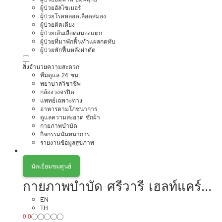
ผู้ป่วยอัลไซเมอร์
ผู้ป่วยโรคหลอดเลือดสมอง
ผู้ป่วยติดเตียง
ผู้ป่วยเส้นเลือดสมองแตก
ผู้ป่วยที่มาพักฟื้นทำแผลกดทับ
ผู้ป่วยพักฟื้นหลังผ่าตัด
สิ่งอำนวยความสะดวก
ทีมดูแล 24 ชม.
พยาบาลวิชาชีพ
กล้องวงจรปิด
แพทย์เฉพาะทาง
อาหารตามโภชนาการ
ดูแลความสะอาด ซักผ้า
กายภาพบำบัด
กิจกรรมนันทนาการ
รายงานข้อมูลสุขภาพ
นัดเยี่ยมชมศูนย์
กายภาพบำบัด ศรีวารี เฮลท์แคร์
เซ็นเตอร์
EN
TH
0.0