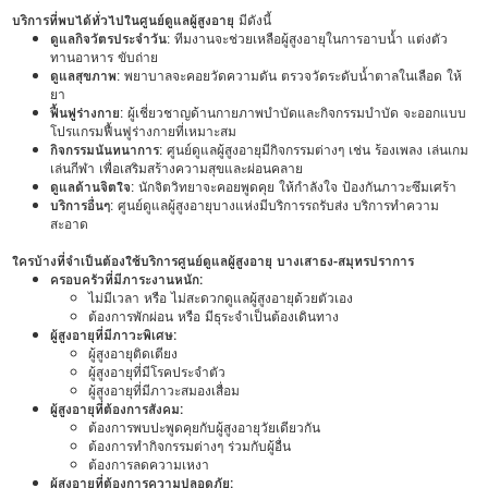
บริการที่พบได้ทั่วไปในศูนย์ดูแลผู้สูงอายุ
มีดังนี้
ดูแลกิจวัตรประจำวัน
: ทีมงานจะช่วยเหลือผู้สูงอายุในการอาบน้ำ แต่งตัว
ทานอาหาร ขับถ่าย
ดูแลสุขภาพ
: พยาบาลจะคอยวัดความดัน ตรวจวัดระดับน้ำตาลในเลือด ให้
ยา
ฟื้นฟูร่างกาย
: ผู้เชี่ยวชาญด้านกายภาพบำบัดและกิจกรรมบำบัด จะออกแบบ
โปรแกรมฟื้นฟูร่างกายที่เหมาะสม
กิจกรรมนันทนาการ
: ศูนย์ดูแลผู้สูงอายุมีกิจกรรมต่างๆ เช่น ร้องเพลง เล่นเกม
เล่นกีฬา เพื่อเสริมสร้างความสุขและผ่อนคลาย
ดูแลด้านจิตใจ
: นักจิตวิทยาจะคอยพูดคุย ให้กำลังใจ ป้องกันภาวะซึมเศร้า
บริการอื่นๆ
: ศูนย์ดูแลผู้สูงอายุบางแห่งมีบริการรถรับส่ง บริการทำความ
สะอาด
ใครบ้างที่จำเป็นต้องใช้บริการศูนย์ดูแลผู้สูงอายุ บางเสาธง-สมุทรปราการ
ครอบครัวที่มีภาระงานหนัก:
ไม่มีเวลา หรือ ไม่สะดวกดูแลผู้สูงอายุด้วยตัวเอง
ต้องการพักผ่อน หรือ มีธุระจำเป็นต้องเดินทาง
ผู้สูงอายุที่มีภาวะพิเศษ:
ผู้สูงอายุติดเตียง
ผู้สูงอายุที่มีโรคประจำตัว
ผู้สูงอายุที่มีภาวะสมองเสื่อม
ผู้สูงอายุที่ต้องการสังคม:
ต้องการพบปะพูดคุยกับผู้สูงอายุวัยเดียวกัน
ต้องการทำกิจกรรมต่างๆ ร่วมกับผู้อื่น
ต้องการลดความเหงา
ผู้สูงอายุที่ต้องการความปลอดภัย: