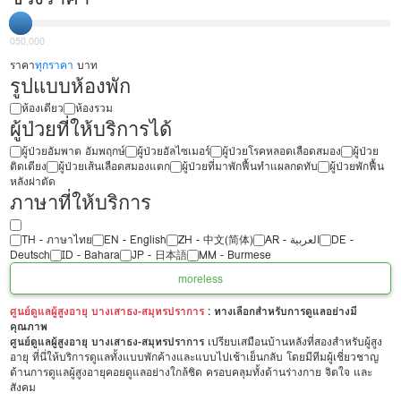
0
50,000
ราคา
ทุกราคา
บาท
รูปแบบห้องพัก
ห้องเดียว
ห้องรวม
ผู้ป่วยที่ให้บริการได้
ผู้ป่วยอัมพาต อัมพฤกษ์
ผู้ป่วยอัลไซเมอร์
ผู้ป่วยโรคหลอดเลือดสมอง
ผู้ป่วย
ติดเตียง
ผู้ป่วยเส้นเลือดสมองแตก
ผู้ป่วยที่มาพักฟื้นทำแผลกดทับ
ผู้ป่วยพักฟื้น
หลังผ่าตัด
ภาษาที่ให้บริการ
TH - ‏ภาษาไทย
EN - English
ZH - 中文(简体)
‏AR - ‏العربية‏
DE -
Deutsch
ID - Bahara
JP - 日本語
MM - Burmese
more
less
ศูนย์ดูแลผู้สูงอายุ บางเสาธง-สมุทรปราการ
: ทางเลือกสำหรับการดูแลอย่างมี
คุณภาพ
ศูนย์ดูแลผู้สูงอายุ บางเสาธง-สมุทรปราการ
เปรียบเสมือนบ้านหลังที่สองสำหรับผู้สูง
อายุ ที่นี่ให้บริการดูแลทั้งแบบพักค้างและแบบไปเช้าเย็นกลับ โดยมีทีมผู้เชี่ยวชาญ
ด้านการดูแลผู้สูงอายุคอยดูแลอย่างใกล้ชิด ครอบคลุมทั้งด้านร่างกาย จิตใจ และ
สังคม