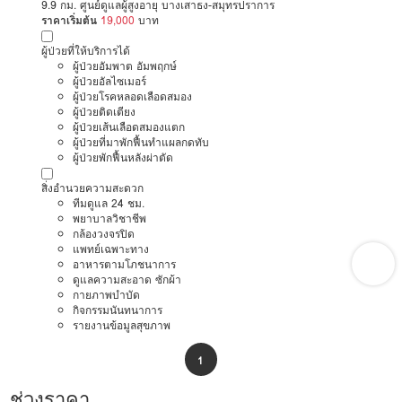
9.9 กม. ศูนย์ดูแลผู้สูงอายุ บางเสาธง-สมุทรปราการ
ราคาเริ่มต้น
19,000
บาท
ผู้ป่วยที่ให้บริการได้
ผู้ป่วยอัมพาต อัมพฤกษ์
ผู้ป่วยอัลไซเมอร์
ผู้ป่วยโรคหลอดเลือดสมอง
ผู้ป่วยติดเตียง
ผู้ป่วยเส้นเลือดสมองแตก
ผู้ป่วยที่มาพักฟื้นทำแผลกดทับ
ผู้ป่วยพักฟื้นหลังผ่าตัด
สิ่งอำนวยความสะดวก
ทีมดูแล 24 ชม.
พยาบาลวิชาชีพ
กล้องวงจรปิด
แพทย์เฉพาะทาง
อาหารตามโภชนาการ
ดูแลความสะอาด ซักผ้า
กายภาพบำบัด
กิจกรรมนันทนาการ
รายงานข้อมูลสุขภาพ
1
ช่วงราคา