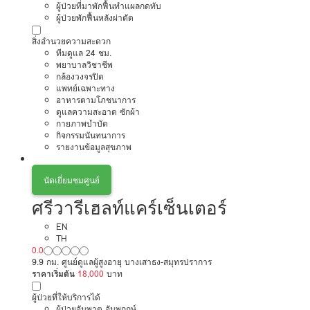
ผู้ป่วยที่มาพักฟื้นทำแผลกดทับ
ผู้ป่วยพักฟื้นหลังผ่าตัด
สิ่งอำนวยความสะดวก
ทีมดูแล 24 ชม.
พยาบาลวิชาชีพ
กล้องวงจรปิด
แพทย์เฉพาะทาง
อาหารตามโภชนาการ
ดูแลความสะอาด ซักผ้า
กายภาพบำบัด
กิจกรรมนันทนาการ
รายงานข้อมูลสุขภาพ
นัดเยี่ยมชมศูนย์
ศรีวารีเฮลท์แคร์เซ็นเตอร์
EN
TH
0.0
9.9 กม. ศูนย์ดูแลผู้สูงอายุ บางเสาธง-สมุทรปราการ
ราคาเริ่มต้น
18,000
บาท
ผู้ป่วยที่ให้บริการได้
ผู้ป่วยอัมพาต อัมพฤกษ์