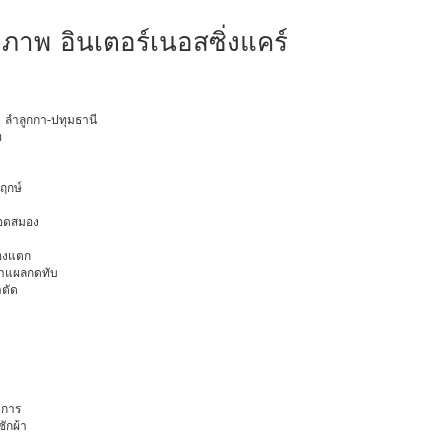
ขภาพ อินเตอร์เนอสซิ่งแคร์
ยุ ลำลูกกา-ปทุมธานี
ท
พฤกษ์
ือดสมอง
มองแตก
นทำแผลกดทับ
าตัด
การ
ักผ้า