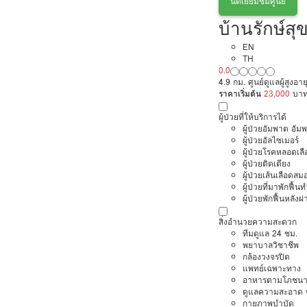
นัดเยี่ยมชมศูนย์
บ้านรักษ์สุ
EN
TH
0.0
4.9 กม. ศูนย์ดูแลผู้สูงอา
ราคาเริ่มต้น
23,000
บา
ผู้ป่วยที่ให้บริการได้
ผู้ป่วยอัมพาต อัม
ผู้ป่วยอัลไซเมอร์
ผู้ป่วยโรคหลอดเล
ผู้ป่วยติดเตียง
ผู้ป่วยเส้นเลือดส
ผู้ป่วยที่มาพักฟื้
ผู้ป่วยพักฟื้นหลังผ่
สิ่งอำนวยความสะดวก
ทีมดูแล 24 ชม.
พยาบาลวิชาชีพ
กล้องวงจรปิด
แพทย์เฉพาะทาง
อาหารตามโภชนา
ดูแลความสะอาด ซ
กายภาพบำบัด