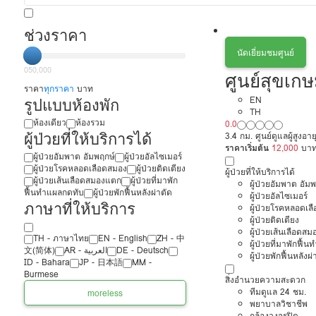
ช่วงราคา
นัดเยี่ยมชมศูนย์
0
50,000
ศูนย์สุขเ
ราคา
ทุกราคา
บาท
รูปแบบห้องพัก
EN
TH
ห้องเดียว
ห้องรวม
0.0
ผู้ป่วยที่ให้บริการได้
3.4 กม. ศูนย์ดูแลผู้สูงอา
ราคาเริ่มต้น
12,000
บา
ผู้ป่วยอัมพาต อัมพฤกษ์
ผู้ป่วยอัลไซเมอร์
ผู้ป่วยโรคหลอดเลือดสมอง
ผู้ป่วยติดเตียง
ผู้ป่วยที่ให้บริการได้
ผู้ป่วยเส้นเลือดสมองแตก
ผู้ป่วยที่มาพัก
ผู้ป่วยอัมพาต อัม
ฟื้นทำแผลกดทับ
ผู้ป่วยพักฟื้นหลังผ่าตัด
ผู้ป่วยอัลไซเมอร์
ภาษาที่ให้บริการ
ผู้ป่วยโรคหลอดเล
ผู้ป่วยติดเตียง
ผู้ป่วยเส้นเลือดส
TH - ‏ภาษาไทย
EN - English
ZH - 中
ผู้ป่วยที่มาพักฟื้
文(简体)
‏AR - ‏العربية‏
DE - Deutsch
ผู้ป่วยพักฟื้นหลังผ่
ID - Bahara
JP - 日本語
MM -
Burmese
สิ่งอำนวยความสะดวก
ทีมดูแล 24 ชม.
more
less
พยาบาลวิชาชีพ
กล้องวงจรปิด