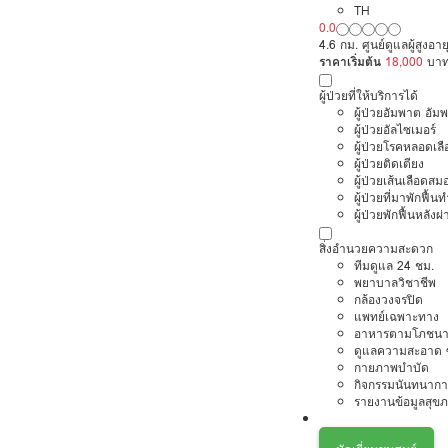
TH
0.0
4.6 กม. ศูนย์ดูแลผู้สูงอา
ราคาเริ่มต้น
18,000
บา
ผู้ป่วยที่ให้บริการได้
ผู้ป่วยอัมพาต อัม
ผู้ป่วยอัลไซเมอร์
ผู้ป่วยโรคหลอดเล
ผู้ป่วยติดเตียง
ผู้ป่วยเส้นเลือดส
ผู้ป่วยที่มาพักฟื้
ผู้ป่วยพักฟื้นหลังผ่
สิ่งอำนวยความสะดวก
ทีมดูแล 24 ชม.
พยาบาลวิชาชีพ
กล้องวงจรปิด
แพทย์เฉพาะทาง
อาหารตามโภชนา
ดูแลความสะอาด ซ
กายภาพบำบัด
กิจกรรมนันทนากา
รายงานข้อมูลสุข