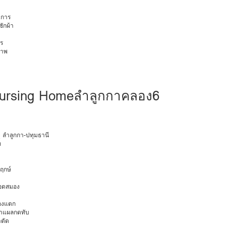
การ
ักผ้า
ร
ภาพ
ursing Homeลำลูกกาคลอง6
ยุ ลำลูกกา-ปทุมธานี
ท
พฤกษ์
ือดสมอง
มองแตก
นทำแผลกดทับ
าตัด