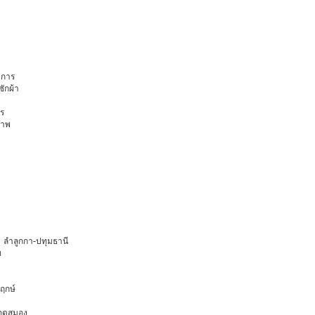
การ
ักผ้า
ร
ภาพ
ยุ ลำลูกกา-ปทุมธานี
ท
พฤกษ์
ือดสมอง