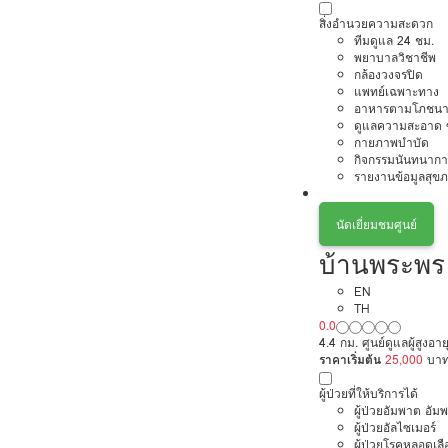
สิ่งอำนวยความสะดวก
ทีมดูแล 24 ชม.
พยาบาลวิชาชีพ
กล้องวงจรปิด
แพทย์เฉพาะทาง
อาหารตามโภชนา
ดูแลความสะอาด ซ
กายภาพบำบัด
กิจกรรมนันทนากา
รายงานข้อมูลสุข
นัดเยี่ยมชมศูนย์
บ้านพระพร
EN
TH
0.0
4.4 กม. ศูนย์ดูแลผู้สูงอา
ราคาเริ่มต้น
25,000
บา
ผู้ป่วยที่ให้บริการได้
ผู้ป่วยอัมพาต อัม
ผู้ป่วยอัลไซเมอร์
ผู้ป่วยโรคหลอดเล