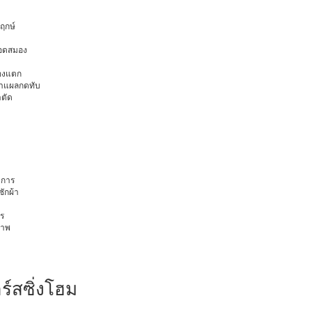
พฤกษ์
ือดสมอง
มองแตก
นทำแผลกดทับ
าตัด
การ
ักผ้า
ร
ภาพ
ร์สซิ่งโฮม