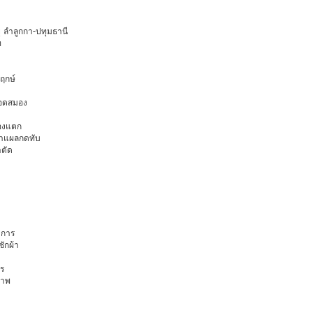
ยุ ลำลูกกา-ปทุมธานี
ท
พฤกษ์
ือดสมอง
มองแตก
นทำแผลกดทับ
าตัด
การ
ักผ้า
ร
ภาพ