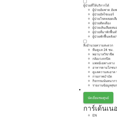
ผู้ป่วยที่ให้บริการได้
ผู้ป่วยอัมพาต อัม
ผู้ป่วยอัลไซเมอร์
ผู้ป่วยโรคหลอดเล
ผู้ป่วยติดเตียง
ผู้ป่วยเส้นเลือดส
ผู้ป่วยที่มาพักฟื้
ผู้ป่วยพักฟื้นหลังผ่
สิ่งอำนวยความสะดวก
ทีมดูแล 24 ชม.
พยาบาลวิชาชีพ
กล้องวงจรปิด
แพทย์เฉพาะทาง
อาหารตามโภชนา
ดูแลความสะอาด ซ
กายภาพบำบัด
กิจกรรมนันทนากา
รายงานข้อมูลสุข
นัดเยี่ยมชมศูนย์
การ์เด้นเนอ
EN