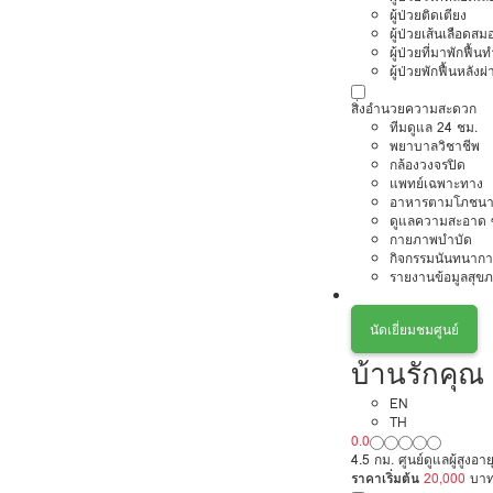
ผู้ป่วยติดเตียง
ผู้ป่วยเส้นเลือดส
ผู้ป่วยที่มาพักฟื้
ผู้ป่วยพักฟื้นหลังผ่
สิ่งอำนวยความสะดวก
ทีมดูแล 24 ชม.
พยาบาลวิชาชีพ
กล้องวงจรปิด
แพทย์เฉพาะทาง
อาหารตามโภชนา
ดูแลความสะอาด ซ
กายภาพบำบัด
กิจกรรมนันทนากา
รายงานข้อมูลสุข
นัดเยี่ยมชมศูนย์
บ้านรักคุณ
EN
TH
0.0
4.5 กม. ศูนย์ดูแลผู้สูงอา
ราคาเริ่มต้น
20,000
บา