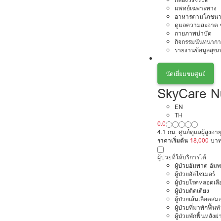
แพทย์เฉพาะทาง
อาหารตามโภชนา
ดูแลความสะอาด ซ
กายภาพบำบัด
กิจกรรมนันทนากา
รายงานข้อมูลสุข
นัดเยี่ยมชมศูนย์
SkyCare N
EN
TH
0.0
4.1 กม. ศูนย์ดูแลผู้สูงอา
ราคาเริ่มต้น
18,000
บา
ผู้ป่วยที่ให้บริการได้
ผู้ป่วยอัมพาต อัม
ผู้ป่วยอัลไซเมอร์
ผู้ป่วยโรคหลอดเล
ผู้ป่วยติดเตียง
ผู้ป่วยเส้นเลือดส
ผู้ป่วยที่มาพักฟื้
ผู้ป่วยพักฟื้นหลังผ่