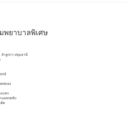
กษมพยาบาลพิเศษ
ยุ ลำลูกกา-ปทุมธานี
ท
พฤกษ์
ือดสมอง
มองแตก
นทำแผลกดทับ
าตัด