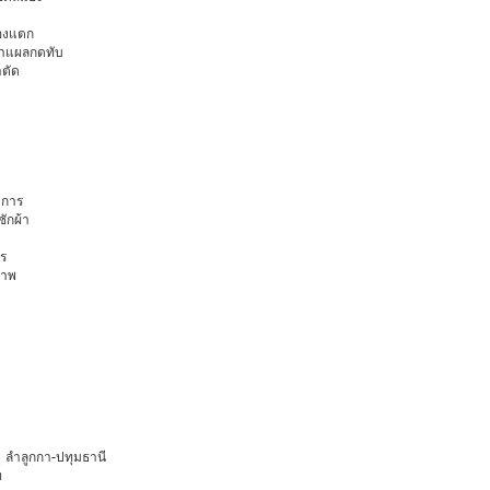
มองแตก
นทำแผลกดทับ
าตัด
การ
ักผ้า
ร
ภาพ
ยุ ลำลูกกา-ปทุมธานี
ท