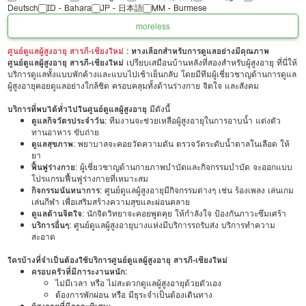
Deutsch
ID - Bahara
JP - 日本語
MM - Burmese
more
less
ศูนย์ดูแลผู้สูงอายุ สารภี-เชียงใหม่
: ทางเลือกสำหรับการดูแลอย่างมีคุณภาพ
ศูนย์ดูแลผู้สูงอายุ สารภี-เชียงใหม่
เปรียบเสมือนบ้านหลังที่สองสำหรับผู้สูงอายุ ที่นี่ให้
บริการดูแลทั้งแบบพักค้างและแบบไปเช้าเย็นกลับ โดยมีทีมผู้เชี่ยวชาญด้านการดูแล
ผู้สูงอายุคอยดูแลอย่างใกล้ชิด ครอบคลุมทั้งด้านร่างกาย จิตใจ และสังคม
บริการที่พบได้ทั่วไปในศูนย์ดูแลผู้สูงอายุ
มีดังนี้
ดูแลกิจวัตรประจำวัน
: ทีมงานจะช่วยเหลือผู้สูงอายุในการอาบน้ำ แต่งตัว
ทานอาหาร ขับถ่าย
ดูแลสุขภาพ
: พยาบาลจะคอยวัดความดัน ตรวจวัดระดับน้ำตาลในเลือด ให้
ยา
ฟื้นฟูร่างกาย
: ผู้เชี่ยวชาญด้านกายภาพบำบัดและกิจกรรมบำบัด จะออกแบบ
โปรแกรมฟื้นฟูร่างกายที่เหมาะสม
กิจกรรมนันทนาการ
: ศูนย์ดูแลผู้สูงอายุมีกิจกรรมต่างๆ เช่น ร้องเพลง เล่นเกม
เล่นกีฬา เพื่อเสริมสร้างความสุขและผ่อนคลาย
ดูแลด้านจิตใจ
: นักจิตวิทยาจะคอยพูดคุย ให้กำลังใจ ป้องกันภาวะซึมเศร้า
บริการอื่นๆ
: ศูนย์ดูแลผู้สูงอายุบางแห่งมีบริการรถรับส่ง บริการทำความ
สะอาด
ใครบ้างที่จำเป็นต้องใช้บริการศูนย์ดูแลผู้สูงอายุ สารภี-เชียงใหม่
ครอบครัวที่มีภาระงานหนัก:
ไม่มีเวลา หรือ ไม่สะดวกดูแลผู้สูงอายุด้วยตัวเอง
ต้องการพักผ่อน หรือ มีธุระจำเป็นต้องเดินทาง