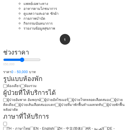
แพทย์เฉพาะทาง
อาหารตามโภชนาการ
ดูแลความสะอาด ซักผ้า
กายภาพบำบัด
กิจกรรมนันทนาการ
รายงานข้อมูลสุขภาพ
1
ช่วงราคา
0
50,000
ราคา
0 - 50,000
บาท
รูปแบบห้องพัก
ห้องเดียว
ห้องรวม
ผู้ป่วยที่ให้บริการได้
ผู้ป่วยอัมพาต อัมพฤกษ์
ผู้ป่วยอัลไซเมอร์
ผู้ป่วยโรคหลอดเลือดสมอง
ผู้ป่วย
ติดเตียง
ผู้ป่วยเส้นเลือดสมองแตก
ผู้ป่วยที่มาพักฟื้นทำแผลกดทับ
ผู้ป่วยพักฟื้น
หลังผ่าตัด
ภาษาที่ให้บริการ
TH - ‏ภาษาไทย
EN - English
ZH - 中文(简体)
‏AR - ‏العربية‏
DE -