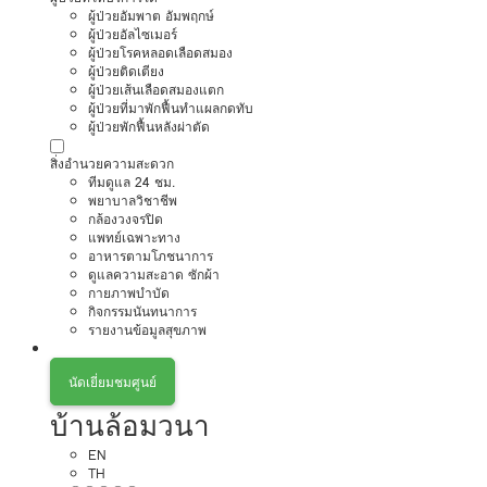
ผู้ป่วยอัมพาต อัมพฤกษ์
ผู้ป่วยอัลไซเมอร์
ผู้ป่วยโรคหลอดเลือดสมอง
ผู้ป่วยติดเตียง
ผู้ป่วยเส้นเลือดสมองแตก
ผู้ป่วยที่มาพักฟื้นทำแผลกดทับ
ผู้ป่วยพักฟื้นหลังผ่าตัด
สิ่งอำนวยความสะดวก
ทีมดูแล 24 ชม.
พยาบาลวิชาชีพ
กล้องวงจรปิด
แพทย์เฉพาะทาง
อาหารตามโภชนาการ
ดูแลความสะอาด ซักผ้า
กายภาพบำบัด
กิจกรรมนันทนาการ
รายงานข้อมูลสุขภาพ
นัดเยี่ยมชมศูนย์
บ้านล้อมวนา
EN
TH