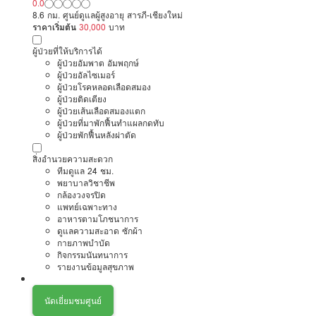
0.0
8.6 กม. ศูนย์ดูแลผู้สูงอายุ สารภี-เชียงใหม่
ราคาเริ่มต้น
30,000
บาท
ผู้ป่วยที่ให้บริการได้
ผู้ป่วยอัมพาต อัมพฤกษ์
ผู้ป่วยอัลไซเมอร์
ผู้ป่วยโรคหลอดเลือดสมอง
ผู้ป่วยติดเตียง
ผู้ป่วยเส้นเลือดสมองแตก
ผู้ป่วยที่มาพักฟื้นทำแผลกดทับ
ผู้ป่วยพักฟื้นหลังผ่าตัด
สิ่งอำนวยความสะดวก
ทีมดูแล 24 ชม.
พยาบาลวิชาชีพ
กล้องวงจรปิด
แพทย์เฉพาะทาง
อาหารตามโภชนาการ
ดูแลความสะอาด ซักผ้า
กายภาพบำบัด
กิจกรรมนันทนาการ
รายงานข้อมูลสุขภาพ
นัดเยี่ยมชมศูนย์