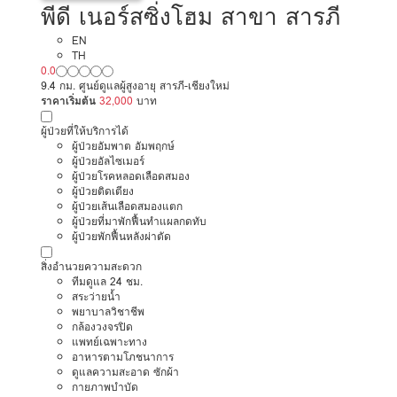
พีดี เนอร์สซิ่งโฮม สาขา สารภี
EN
TH
0.0
9.4 กม. ศูนย์ดูแลผู้สูงอายุ สารภี-เชียงใหม่
ราคาเริ่มต้น
32,000
บาท
ผู้ป่วยที่ให้บริการได้
ผู้ป่วยอัมพาต อัมพฤกษ์
ผู้ป่วยอัลไซเมอร์
ผู้ป่วยโรคหลอดเลือดสมอง
ผู้ป่วยติดเตียง
ผู้ป่วยเส้นเลือดสมองแตก
ผู้ป่วยที่มาพักฟื้นทำแผลกดทับ
ผู้ป่วยพักฟื้นหลังผ่าตัด
สิ่งอำนวยความสะดวก
ทีมดูแล 24 ชม.
สระว่ายน้ำ
พยาบาลวิชาชีพ
กล้องวงจรปิด
แพทย์เฉพาะทาง
อาหารตามโภชนาการ
ดูแลความสะอาด ซักผ้า
กายภาพบำบัด