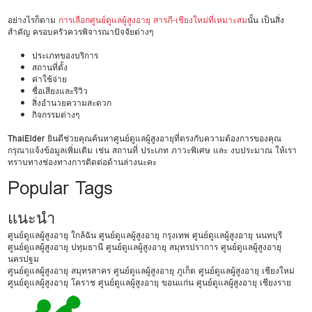
อย่างไรก็ตาม
การเลือกศูนย์ดูแลผู้สูงอายุ สารภี-เชียงใหม่ที่เหมาะสม
นั้น เป็นสิ่ง
สำคัญ ครอบครัวควรพิจารณาปัจจัยต่างๆ
ประเภทของบริการ
สถานที่ตั้ง
ค่าใช้จ่าย
ชื่อเสียงและรีวิว
สิ่งอำนวยความสะดวก
กิจกรรมต่างๆ
ThaiElder
ยินดีช่วยคุณค้นหาศูนย์ดูแลผู้สูงอายุที่ตรงกับความต้องการของคุณ
กรุณาแจ้งข้อมูลเพิ่มเติม เช่น สถานที่ ประเภท ภาวะพิเศษ และ งบประมาณ ให้เรา
ทราบทางช่องทางการติดต่อด้านล่างนะคะ
Popular Tags
แนะนำ
ศูนย์ดูแลผู้สูงอายุ ใกล้ฉัน
ศูนย์ดูแลผู้สูงอายุ กรุงเทพ
ศูนย์ดูแลผู้สูงอายุ นนทบุรี
ศูนย์ดูแลผู้สูงอายุ ปทุมธานี
ศูนย์ดูแลผู้สูงอายุ สมุทรปราการ
ศูนย์ดูแลผู้สูงอายุ
นครปฐม
ศูนย์ดูแลผู้สูงอายุ สมุทรสาคร
ศูนย์ดูแลผู้สูงอายุ ภูเก็ต
ศูนย์ดูแลผู้สูงอายุ เชียงใหม่
ศูนย์ดูแลผู้สูงอายุ โคราช
ศูนย์ดูแลผู้สูงอายุ ขอนแก่น
ศูนย์ดูแลผู้สูงอายุ เชียงราย