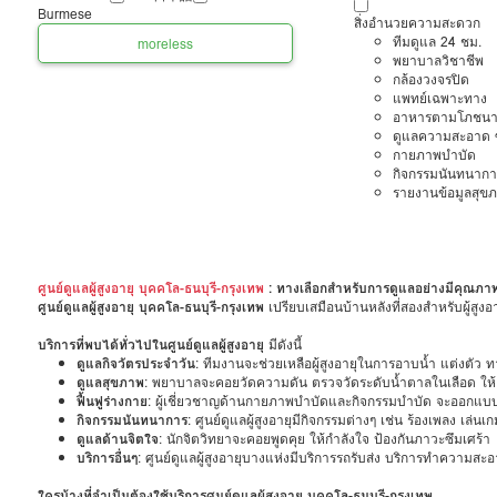
Burmese
สิ่งอำนวยความสะดวก
ทีมดูแล 24 ชม.
more
less
พยาบาลวิชาชีพ
กล้องวงจรปิด
แพทย์เฉพาะทาง
อาหารตามโภชนา
ดูแลความสะอาด ซ
กายภาพบำบัด
กิจกรรมนันทนากา
รายงานข้อมูลสุข
ศูนย์ดูแลผู้สูงอายุ บุคคโล-ธนบุรี-กรุงเทพ
: ทางเลือกสำหรับการดูแลอย่างมีคุณภา
ศูนย์ดูแลผู้สูงอายุ บุคคโล-ธนบุรี-กรุงเทพ
เปรียบเสมือนบ้านหลังที่สองสำหรับผู้สูงอ
บริการที่พบได้ทั่วไปในศูนย์ดูแลผู้สูงอายุ
มีดังนี้
ดูแลกิจวัตรประจำวัน
: ทีมงานจะช่วยเหลือผู้สูงอายุในการอาบน้ำ แต่งตัว 
ดูแลสุขภาพ
: พยาบาลจะคอยวัดความดัน ตรวจวัดระดับน้ำตาลในเลือด ให
ฟื้นฟูร่างกาย
: ผู้เชี่ยวชาญด้านกายภาพบำบัดและกิจกรรมบำบัด จะออกแบบ
กิจกรรมนันทนาการ
: ศูนย์ดูแลผู้สูงอายุมีกิจกรรมต่างๆ เช่น ร้องเพลง เล่
ดูแลด้านจิตใจ
: นักจิตวิทยาจะคอยพูดคุย ให้กำลังใจ ป้องกันภาวะซึมเศร้า
บริการอื่นๆ
: ศูนย์ดูแลผู้สูงอายุบางแห่งมีบริการรถรับส่ง บริการทำความสะ
ใครบ้างที่จำเป็นต้องใช้บริการศูนย์ดูแลผู้สูงอายุ บุคคโล-ธนบุรี-กรุงเทพ