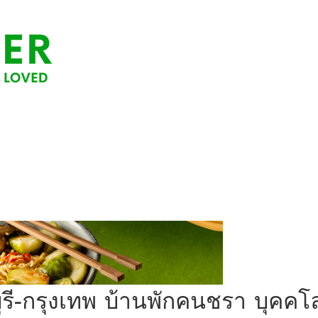
บุรี-กรุงเทพ บ้านพักคนชรา บุคคโ