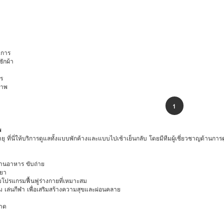
การ
ักผ้า
ร
ภาพ
1
พ
ายุ ที่นี่ให้บริการดูแลทั้งแบบพักค้างและแบบไปเช้าเย็นกลับ โดยมีทีมผู้เชี่ยวชาญด้านกา
ทานอาหาร ขับถ่าย
้ยา
โปรแกรมฟื้นฟูร่างกายที่เหมาะสม
นเกม เล่นกีฬา เพื่อเสริมสร้างความสุขและผ่อนคลาย
อาด