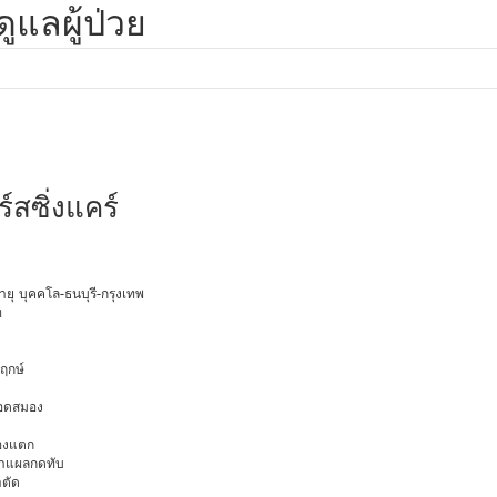
ูแลผู้ป่วย
ร์สซิ่งแคร์
อายุ บุคคโล-ธนบุรี-กรุงเทพ
ท
พฤกษ์
ือดสมอง
มองแตก
นทำแผลกดทับ
าตัด