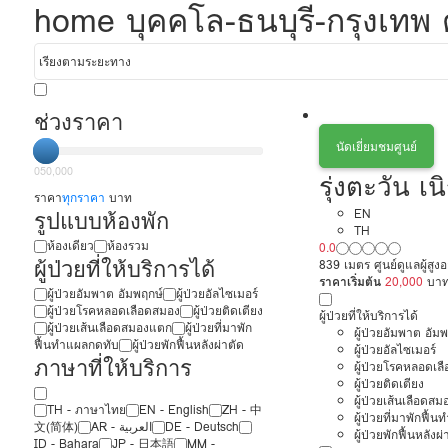
home บุคคโล-ธนบุรี-กรุงเทพ ด
ช่วงราคา
นัดเยี่ยมชมศูนย์
0
50,000
รุ่งตะวัน เนิ
ราคา
ทุกราคา
บาท
รูปแบบห้องพัก
EN
TH
ห้องเดียว
ห้องรวม
0.0
ผู้ป่วยที่ให้บริการได้
839 เมตร ศูนย์ดูแลผู้สูง
ราคาเริ่มต้น
20,000
บา
ผู้ป่วยอัมพาต อัมพฤกษ์
ผู้ป่วยอัลไซเมอร์
ผู้ป่วยโรคหลอดเลือดสมอง
ผู้ป่วยติดเตียง
ผู้ป่วยที่ให้บริการได้
ผู้ป่วยเส้นเลือดสมองแตก
ผู้ป่วยที่มาพัก
ผู้ป่วยอัมพาต อัม
ฟื้นทำแผลกดทับ
ผู้ป่วยพักฟื้นหลังผ่าตัด
ผู้ป่วยอัลไซเมอร์
ภาษาที่ให้บริการ
ผู้ป่วยโรคหลอดเล
ผู้ป่วยติดเตียง
ผู้ป่วยเส้นเลือดส
TH - ‏ภาษาไทย
EN - English
ZH - 中
ผู้ป่วยที่มาพักฟื้
文(简体)
‏AR - ‏العربية‏
DE - Deutsch
ผู้ป่วยพักฟื้นหลังผ่
ID - Bahara
JP - 日本語
MM -