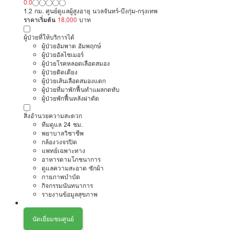
0.0
1.2 กม. ศูนย์ดูแลผู้สูงอายุ นวลจันทร์-บึงกุ่ม-กรุงเทพ
ราคาเริ่มต้น
18,000
บาท
ผู้ป่วยที่ให้บริการได้
ผู้ป่วยอัมพาต อัมพฤกษ์
ผู้ป่วยอัลไซเมอร์
ผู้ป่วยโรคหลอดเลือดสมอง
ผู้ป่วยติดเตียง
ผู้ป่วยเส้นเลือดสมองแตก
ผู้ป่วยที่มาพักฟื้นทำแผลกดทับ
ผู้ป่วยพักฟื้นหลังผ่าตัด
สิ่งอำนวยความสะดวก
ทีมดูแล 24 ชม.
พยาบาลวิชาชีพ
กล้องวงจรปิด
แพทย์เฉพาะทาง
อาหารตามโภชนาการ
ดูแลความสะอาด ซักผ้า
กายภาพบำบัด
กิจกรรมนันทนาการ
รายงานข้อมูลสุขภาพ
นัดเยี่ยมชมศูนย์