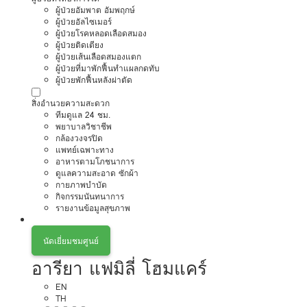
ผู้ป่วยอัมพาต อัมพฤกษ์
ผู้ป่วยอัลไซเมอร์
ผู้ป่วยโรคหลอดเลือดสมอง
ผู้ป่วยติดเตียง
ผู้ป่วยเส้นเลือดสมองแตก
ผู้ป่วยที่มาพักฟื้นทำแผลกดทับ
ผู้ป่วยพักฟื้นหลังผ่าตัด
สิ่งอำนวยความสะดวก
ทีมดูแล 24 ชม.
พยาบาลวิชาชีพ
กล้องวงจรปิด
แพทย์เฉพาะทาง
อาหารตามโภชนาการ
ดูแลความสะอาด ซักผ้า
กายภาพบำบัด
กิจกรรมนันทนาการ
รายงานข้อมูลสุขภาพ
นัดเยี่ยมชมศูนย์
อารียา แฟมิลี่ โฮมแคร์
EN
TH