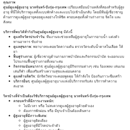
คุณภาพ
ศูนย์ดูแลผู้สูงอายุ นวลจันทร์-บึงกุ่ม-กรุงเทพ
เปรียบเสมือนบ้านหลังที่สองสำหรับผู้สูง
อายุ ที่นี่ให้บริการดูแลทั้งแบบพักค้างและแบบไปเช้าเย็นกลับ โดยมีทีมผู้เชี่ยวชาญ
ด้านการดูแลผู้สูงอายุคอยดูแลอย่างใกล้ชิด ครอบคลุมทั้งด้านร่างกาย จิตใจ และ
สังคม
บริการที่พบได้ทั่วไปในศูนย์ดูแลผู้สูงอายุ
มีดังนี้
ดูแลกิจวัตรประจำวัน
: ทีมงานจะช่วยเหลือผู้สูงอายุในการอาบน้ำ แต่งตัว
ทานอาหาร ขับถ่าย
ดูแลสุขภาพ
: พยาบาลจะคอยวัดความดัน ตรวจวัดระดับน้ำตาลในเลือด ให้
ยา
ฟื้นฟูร่างกาย
: ผู้เชี่ยวชาญด้านกายภาพบำบัดและกิจกรรมบำบัด จะออกแบบ
โปรแกรมฟื้นฟูร่างกายที่เหมาะสม
กิจกรรมนันทนาการ
: ศูนย์ดูแลผู้สูงอายุมีกิจกรรมต่างๆ เช่น ร้องเพลง เล่นเกม
เล่นกีฬา เพื่อเสริมสร้างความสุขและผ่อนคลาย
ดูแลด้านจิตใจ
: นักจิตวิทยาจะคอยพูดคุย ให้กำลังใจ ป้องกันภาวะซึมเศร้า
บริการอื่นๆ
: ศูนย์ดูแลผู้สูงอายุบางแห่งมีบริการรถรับส่ง บริการทำความ
สะอาด
ใครบ้างที่จำเป็นต้องใช้บริการศูนย์ดูแลผู้สูงอายุ นวลจันทร์-บึงกุ่ม-กรุงเทพ
ครอบครัวที่มีภาระงานหนัก:
ไม่มีเวลา หรือ ไม่สะดวกดูแลผู้สูงอายุด้วยตัวเอง
ต้องการพักผ่อน หรือ มีธุระจำเป็นต้องเดินทาง
ผู้สูงอายุที่มีภาวะพิเศษ:
ผู้สูงอายุติดเตียง
ผู้สูงอายุที่มีโรคประจำตัว