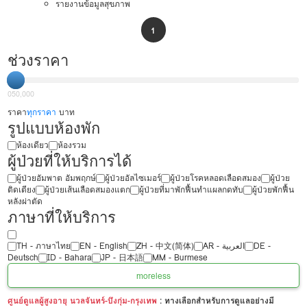
รายงานข้อมูลสุขภาพ
1
ช่วงราคา
0
50,000
ราคา
ทุกราคา
บาท
รูปแบบห้องพัก
ห้องเดียว
ห้องรวม
ผู้ป่วยที่ให้บริการได้
ผู้ป่วยอัมพาต อัมพฤกษ์
ผู้ป่วยอัลไซเมอร์
ผู้ป่วยโรคหลอดเลือดสมอง
ผู้ป่วย
ติดเตียง
ผู้ป่วยเส้นเลือดสมองแตก
ผู้ป่วยที่มาพักฟื้นทำแผลกดทับ
ผู้ป่วยพักฟื้น
หลังผ่าตัด
ภาษาที่ให้บริการ
TH - ‏ภาษาไทย
EN - English
ZH - 中文(简体)
‏AR - ‏العربية‏
DE -
Deutsch
ID - Bahara
JP - 日本語
MM - Burmese
more
less
ศูนย์ดูแลผู้สูงอายุ นวลจันทร์-บึงกุ่ม-กรุงเทพ
: ทางเลือกสำหรับการดูแลอย่างมี