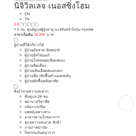
นิจิวิลเลจ เนอสซิ่งโฮม
EN
TH
0.0
1.3 กม. ศูนย์ดูแลผู้สูงอายุ นวลจันทร์-บึงกุ่ม-กรุงเทพ
ราคาเริ่มต้น
30,000
บาท
ผู้ป่วยที่ให้บริการได้
ผู้ป่วยอัมพาต อัมพฤกษ์
ผู้ป่วยอัลไซเมอร์
ผู้ป่วยโรคหลอดเลือดสมอง
ผู้ป่วยติดเตียง
ผู้ป่วยเส้นเลือดสมองแตก
ผู้ป่วยที่มาพักฟื้นทำแผลกดทับ
ผู้ป่วยพักฟื้นหลังผ่าตัด
สิ่งอำนวยความสะดวก
ทีมดูแล 24 ชม.
พยาบาลวิชาชีพ
กล้องวงจรปิด
แพทย์เฉพาะทาง
อาหารตามโภชนาการ
ดูแลความสะอาด ซักผ้า
กายภาพบำบัด
กิจกรรมนันทนาการ