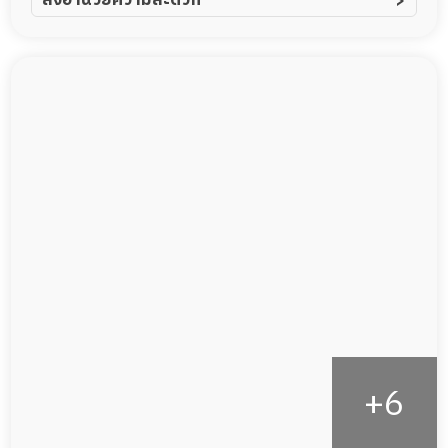
ผู้ป่วยอัลไซเมอร์
ทีมดูแล 24 ชม.
ผู้ป่วยโรคหลอดเลือดสมอง
ฟิตเนส
ผู้ป่วยติดเตียง
พยาบาลวิชาชีพ
ผู้ป่วยเส้นเลือดสมองแตก
กล้องวงจรปิด
ผู้ป่วยที่มาพักฟื้นทำแผลกดทับ
แพทย์เฉพาะทาง
ผู้ป่วยพักฟื้นหลังผ่าตัด
อาหารตามโภชนาการ
ดูแลความสะอาด ซักผ้า
กายภาพบำบัด
กิจกรรมนันทนาการ
รายงานข้อมูลสุขภาพ