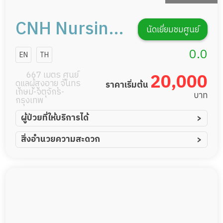
CNH Nursing
นัดเยี่ยมชมศูนย์
Home สาขา
0.0
EN
TH
รัชดาภิเษก 32
667 เมตร ศูนย์
20,000
ดูแลผู้สูงอายุ จันทร
ราคาเริ่มต้น
เกษม-จตุจักร-
บาท
กรุงเทพ
ผู้ป่วยที่ให้บริการได้
ผู้ป่วยอัมพาต อัมพฤกษ์
สิ่งอำนวยความสะดวก
ผู้ป่วยอัลไซเมอร์
ทีมดูแล 24 ชม.
ผู้ป่วยโรคหลอดเลือดสมอง
พยาบาลวิชาชีพ
ผู้ป่วยติดเตียง
กล้องวงจรปิด
ผู้ป่วยเส้นเลือดสมองแตก
แพทย์เฉพาะทาง
ผู้ป่วยที่มาพักฟื้นทำแผลกดทับ
อาหารตามโภชนาการ