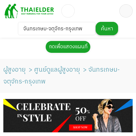
จันทรเกษม-จตุจักร-กรุงเทพ
ค้นหา
กดเพื่อแสดงแผนที่
ผู้สูงอายุ
ศูนย์ดูแลผู้สูงอายุ
จันทรเกษม-
จตุจักร-กรุงเทพ