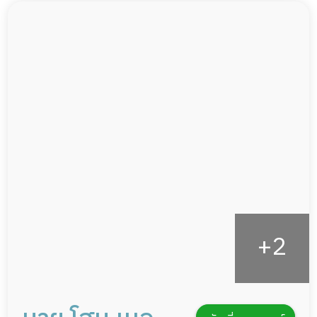
พยาบาลวิชาชีพ
ผู้ป่วยติดเตียง
กล้องวงจรปิด
ผู้ป่วยเส้นเลือดสมองแตก
แพทย์เฉพาะทาง
ผู้ป่วยที่มาพักฟื้นทำแผลกดทับ
อาหารตามโภชนาการ
ผู้ป่วยพักฟื้นหลังผ่าตัด
ดูแลความสะอาด ซักผ้า
กายภาพบำบัด
กิจกรรมนันทนาการ
รายงานข้อมูลสุขภาพ