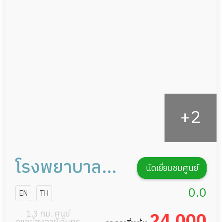
ผู้ป่วยพักฟื้นหลังผ่าตัด
ดูแลความสะอาด ซักผ้า
กายภาพบำบัด
กิจกรรมนันทนาการ
รายงานข้อมูลสุขภาพ
โรงพยาบาล
นัดเยี่ยมชมศูนย์
เดอะซีเนียร์
0.0
EN
TH
1.3 กม. ศูนย์
24,000