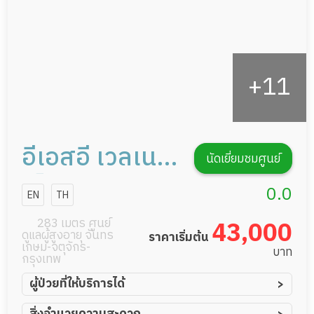
อีเอสอี เวลเนส
นัดเยี่ยมชมศูนย์
เซ็นเตอร์ การ
0.0
EN
TH
ดูแลผู้สูงอายุ
283 เมตร ศูนย์
43,000
ดูแลผู้สูงอายุ จันทร
ราคาเริ่มต้น
หรือผู้มีภาวะพึ่ง
เกษม-จตุจักร-
บาท
กรุงเทพ
พิง
ผู้ป่วยที่ให้บริการได้
ผู้ป่วยอัมพาต อัมพฤกษ์
สิ่งอำนวยความสะดวก