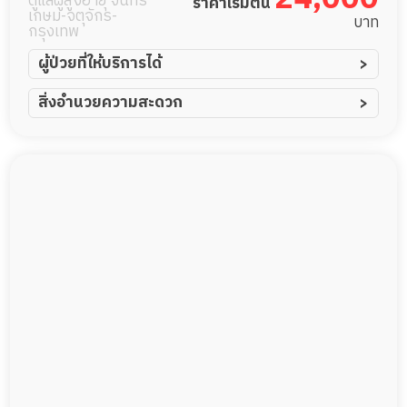
ดูแลผู้สูงอายุ จันทร
ราคาเริ่มต้น
เกษม-จตุจักร-
บาท
กรุงเทพ
ผู้ป่วยที่ให้บริการได้
ผู้ป่วยอัมพาต อัมพฤกษ์
สิ่งอำนวยความสะดวก
ผู้ป่วยอัลไซเมอร์
ทีมดูแล 24 ชม.
ผู้ป่วยโรคหลอดเลือดสมอง
ฟิตเนส
ผู้ป่วยติดเตียง
พยาบาลวิชาชีพ
ผู้ป่วยเส้นเลือดสมองแตก
กล้องวงจรปิด
ผู้ป่วยที่มาพักฟื้นทำแผลกดทับ
แพทย์เฉพาะทาง
ผู้ป่วยพักฟื้นหลังผ่าตัด
อาหารตามโภชนาการ
ดูแลความสะอาด ซักผ้า
กายภาพบำบัด
กิจกรรมนันทนาการ
รายงานข้อมูลสุขภาพ