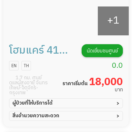
โฮมแคร์ 41
นัดเยี่ยมชมศูนย์
การดูแลผู้สูง
0.0
EN
TH
อายุหรือผู้มี
1.7 กม. ศูนย์
18,000
ดูแลผู้สูงอายุ จันทร
ราคาเริ่มต้น
ภาวะพึ่งพิง
เกษม-จตุจักร-
บาท
กรุงเทพ
ผู้ป่วยที่ให้บริการได้
ผู้ป่วยอัมพาต อัมพฤกษ์
สิ่งอำนวยความสะดวก
ผู้ป่วยอัลไซเมอร์
ทีมดูแล 24 ชม.
ผู้ป่วยโรคหลอดเลือดสมอง