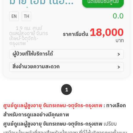
มาย โฮม เนอ
นัดเยี่ยมชมศูนย์
ร์สซิ่งแคร์
0.0
EN
TH
1.9 กม. ศูนย์
18,000
ดูแลผู้สูงอายุ จันทร
ราคาเริ่มต้น
เกษม-จตุจักร-
บาท
กรุงเทพ
ผู้ป่วยที่ให้บริการได้
ผู้ป่วยอัมพาต อัมพฤกษ์
สิ่งอำนวยความสะดวก
ผู้ป่วยอัลไซเมอร์
ทีมดูแล 24 ชม.
ผู้ป่วยโรคหลอดเลือดสมอง
พยาบาลวิชาชีพ
1
ผู้ป่วยติดเตียง
กล้องวงจรปิด
ผู้ป่วยเส้นเลือดสมองแตก
แพทย์เฉพาะทาง
ศูนย์ดูแลผู้สูงอายุ จันทรเกษม-จตุจักร-กรุงเทพ
: ทางเลือก
ผู้ป่วยที่มาพักฟื้นทำแผลกดทับ
อาหารตามโภชนาการ
สำหรับการดูแลอย่างมีคุณภาพ
ผู้ป่วยพักฟื้นหลังผ่าตัด
ดูแลความสะอาด ซักผ้า
ศูนย์ดูแลผู้สูงอายุ จันทรเกษม-จตุจักร-กรุงเทพ
เปรียบ
กายภาพบำบัด