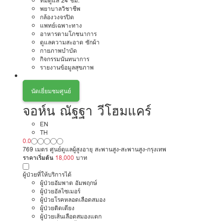
ทีมดูแล 24 ชม.
พยาบาลวิชาชีพ
กล้องวงจรปิด
แพทย์เฉพาะทาง
อาหารตามโภชนาการ
ดูแลความสะอาด ซักผ้า
กายภาพบำบัด
กิจกรรมนันทนาการ
รายงานข้อมูลสุขภาพ
นัดเยี่ยมชมศูนย์
จอห์น ณัฐฐา วีโฮมแคร์
EN
TH
0.0
769 เมตร ศูนย์ดูแลผู้สูงอายุ สะพานสูง-สะพานสูง-กรุงเทพ
ราคาเริ่มต้น
18,000
บาท
ผู้ป่วยที่ให้บริการได้
ผู้ป่วยอัมพาต อัมพฤกษ์
ผู้ป่วยอัลไซเมอร์
ผู้ป่วยโรคหลอดเลือดสมอง
ผู้ป่วยติดเตียง
ผู้ป่วยเส้นเลือดสมองแตก