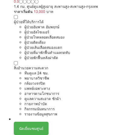
0.0
1.4 กม. ศูนย์ดูแลผู้สูงอายุ สะพานสูง-สะพานสูง-กรุงเทพ
ราคาเริ่มต้น
13,000
บาท
ผู้ป่วยที่ให้บริการได้
ผู้ป่วยอัมพาต อัมพฤกษ์
ผู้ป่วยอัลไซเมอร์
ผู้ป่วยโรคหลอดเลือดสมอง
ผู้ป่วยติดเตียง
ผู้ป่วยเส้นเลือดสมองแตก
ผู้ป่วยที่มาพักฟื้นทำแผลกดทับ
ผู้ป่วยพักฟื้นหลังผ่าตัด
สิ่งอำนวยความสะดวก
ทีมดูแล 24 ชม.
พยาบาลวิชาชีพ
กล้องวงจรปิด
แพทย์เฉพาะทาง
อาหารตามโภชนาการ
ดูแลความสะอาด ซักผ้า
กายภาพบำบัด
กิจกรรมนันทนาการ
รายงานข้อมูลสุขภาพ
นัดเยี่ยมชมศูนย์