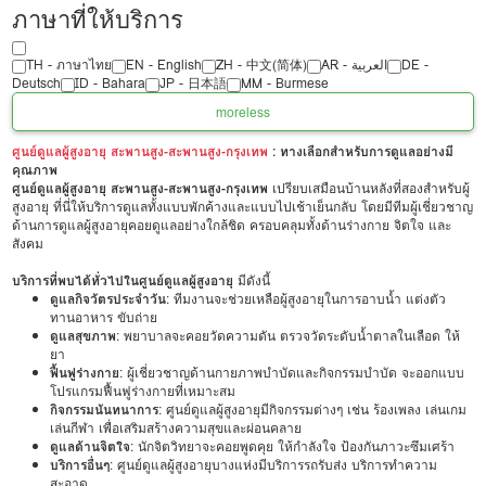
ภาษาที่ให้บริการ
TH - ‏ภาษาไทย
EN - English
ZH - 中文(简体)
‏AR - ‏العربية‏
DE -
Deutsch
ID - Bahara
JP - 日本語
MM - Burmese
more
less
ศูนย์ดูแลผู้สูงอายุ สะพานสูง-สะพานสูง-กรุงเทพ
: ทางเลือกสำหรับการดูแลอย่างมี
คุณภาพ
ศูนย์ดูแลผู้สูงอายุ สะพานสูง-สะพานสูง-กรุงเทพ
เปรียบเสมือนบ้านหลังที่สองสำหรับผู้
สูงอายุ ที่นี่ให้บริการดูแลทั้งแบบพักค้างและแบบไปเช้าเย็นกลับ โดยมีทีมผู้เชี่ยวชาญ
ด้านการดูแลผู้สูงอายุคอยดูแลอย่างใกล้ชิด ครอบคลุมทั้งด้านร่างกาย จิตใจ และ
สังคม
บริการที่พบได้ทั่วไปในศูนย์ดูแลผู้สูงอายุ
มีดังนี้
ดูแลกิจวัตรประจำวัน
: ทีมงานจะช่วยเหลือผู้สูงอายุในการอาบน้ำ แต่งตัว
ทานอาหาร ขับถ่าย
ดูแลสุขภาพ
: พยาบาลจะคอยวัดความดัน ตรวจวัดระดับน้ำตาลในเลือด ให้
ยา
ฟื้นฟูร่างกาย
: ผู้เชี่ยวชาญด้านกายภาพบำบัดและกิจกรรมบำบัด จะออกแบบ
โปรแกรมฟื้นฟูร่างกายที่เหมาะสม
กิจกรรมนันทนาการ
: ศูนย์ดูแลผู้สูงอายุมีกิจกรรมต่างๆ เช่น ร้องเพลง เล่นเกม
เล่นกีฬา เพื่อเสริมสร้างความสุขและผ่อนคลาย
ดูแลด้านจิตใจ
: นักจิตวิทยาจะคอยพูดคุย ให้กำลังใจ ป้องกันภาวะซึมเศร้า
บริการอื่นๆ
: ศูนย์ดูแลผู้สูงอายุบางแห่งมีบริการรถรับส่ง บริการทำความ
สะอาด