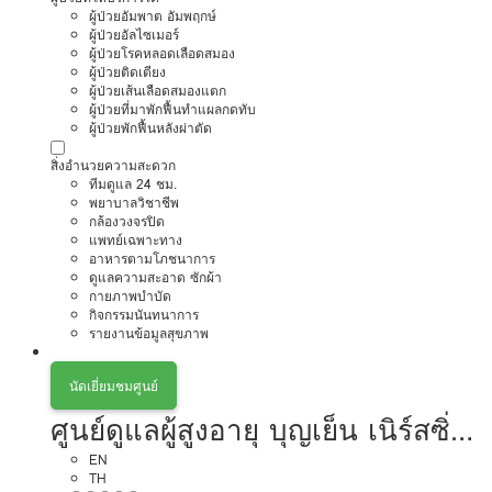
ผู้ป่วยอัมพาต อัมพฤกษ์
ผู้ป่วยอัลไซเมอร์
ผู้ป่วยโรคหลอดเลือดสมอง
ผู้ป่วยติดเตียง
ผู้ป่วยเส้นเลือดสมองแตก
ผู้ป่วยที่มาพักฟื้นทำแผลกดทับ
ผู้ป่วยพักฟื้นหลังผ่าตัด
สิ่งอำนวยความสะดวก
ทีมดูแล 24 ชม.
พยาบาลวิชาชีพ
กล้องวงจรปิด
แพทย์เฉพาะทาง
อาหารตามโภชนาการ
ดูแลความสะอาด ซักผ้า
กายภาพบำบัด
กิจกรรมนันทนาการ
รายงานข้อมูลสุขภาพ
นัดเยี่ยมชมศูนย์
ศูนย์ดูแลผู้สูงอายุ บุญเย็น เนิร์สซิ่ง
โฮม
EN
TH