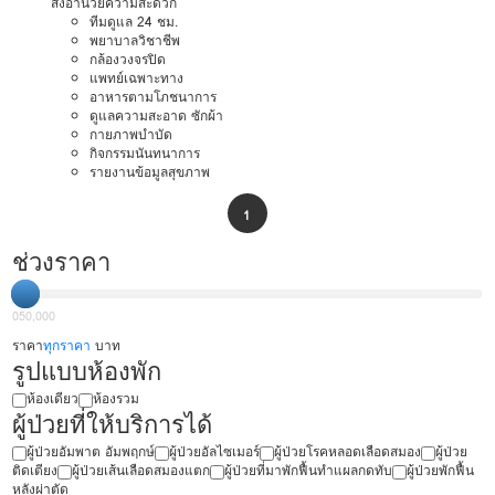
สิ่งอำนวยความสะดวก
ทีมดูแล 24 ชม.
พยาบาลวิชาชีพ
กล้องวงจรปิด
แพทย์เฉพาะทาง
อาหารตามโภชนาการ
ดูแลความสะอาด ซักผ้า
กายภาพบำบัด
กิจกรรมนันทนาการ
รายงานข้อมูลสุขภาพ
1
ช่วงราคา
0
50,000
ราคา
ทุกราคา
บาท
รูปแบบห้องพัก
ห้องเดียว
ห้องรวม
ผู้ป่วยที่ให้บริการได้
ผู้ป่วยอัมพาต อัมพฤกษ์
ผู้ป่วยอัลไซเมอร์
ผู้ป่วยโรคหลอดเลือดสมอง
ผู้ป่วย
ติดเตียง
ผู้ป่วยเส้นเลือดสมองแตก
ผู้ป่วยที่มาพักฟื้นทำแผลกดทับ
ผู้ป่วยพักฟื้น
หลังผ่าตัด