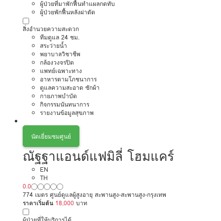
ผู้ป่วยที่มาพักฟื้นทำแผลกดทับ
ผู้ป่วยพักฟื้นหลังผ่าตัด
สิ่งอำนวยความสะดวก
ทีมดูแล 24 ชม.
สระว่ายน้ำ
พยาบาลวิชาชีพ
กล้องวงจรปิด
แพทย์เฉพาะทาง
อาหารตามโภชนาการ
ดูแลความสะอาด ซักผ้า
กายภาพบำบัด
กิจกรรมนันทนาการ
รายงานข้อมูลสุขภาพ
นัดเยี่ยมชมศูนย์
ณัฐฐาแอนด์แฟมิลี่ โฮมแคร์
EN
TH
0.0
774 เมตร ศูนย์ดูแลผู้สูงอายุ สะพานสูง-สะพานสูง-กรุงเทพ
ราคาเริ่มต้น
18,000
บาท
ผู้ป่วยที่ให้บริการได้