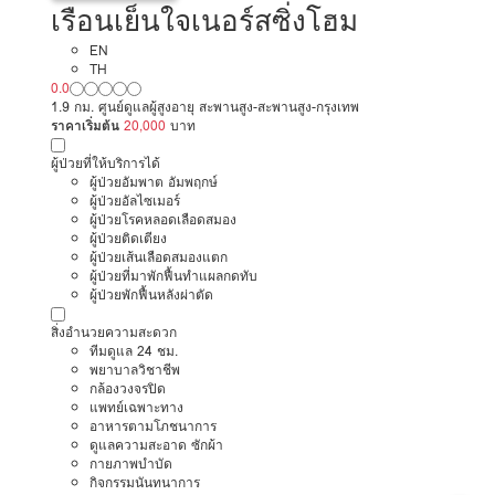
เรือนเย็นใจเนอร์สซิ่งโฮม
EN
TH
0.0
1.9 กม. ศูนย์ดูแลผู้สูงอายุ สะพานสูง-สะพานสูง-กรุงเทพ
ราคาเริ่มต้น
20,000
บาท
ผู้ป่วยที่ให้บริการได้
ผู้ป่วยอัมพาต อัมพฤกษ์
ผู้ป่วยอัลไซเมอร์
ผู้ป่วยโรคหลอดเลือดสมอง
ผู้ป่วยติดเตียง
ผู้ป่วยเส้นเลือดสมองแตก
ผู้ป่วยที่มาพักฟื้นทำแผลกดทับ
ผู้ป่วยพักฟื้นหลังผ่าตัด
สิ่งอำนวยความสะดวก
ทีมดูแล 24 ชม.
พยาบาลวิชาชีพ
กล้องวงจรปิด
แพทย์เฉพาะทาง
อาหารตามโภชนาการ
ดูแลความสะอาด ซักผ้า
กายภาพบำบัด
กิจกรรมนันทนาการ