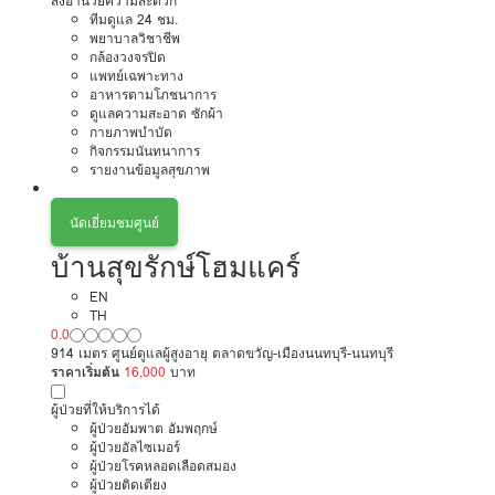
สิ่งอำนวยความสะดวก
ทีมดูแล 24 ชม.
พยาบาลวิชาชีพ
กล้องวงจรปิด
แพทย์เฉพาะทาง
อาหารตามโภชนาการ
ดูแลความสะอาด ซักผ้า
กายภาพบำบัด
กิจกรรมนันทนาการ
รายงานข้อมูลสุขภาพ
นัดเยี่ยมชมศูนย์
บ้านสุขรักษ์โฮมแคร์
EN
TH
0.0
914 เมตร ศูนย์ดูแลผู้สูงอายุ ตลาดขวัญ-เมืองนนทบุรี-นนทบุรี
ราคาเริ่มต้น
16,000
บาท
ผู้ป่วยที่ให้บริการได้
ผู้ป่วยอัมพาต อัมพฤกษ์
ผู้ป่วยอัลไซเมอร์
ผู้ป่วยโรคหลอดเลือดสมอง
ผู้ป่วยติดเตียง