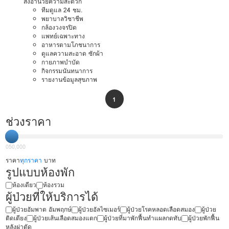
สิ่งอำนวยความสะดวก
ทีมดูแล 24 ชม.
พยาบาลวิชาชีพ
กล้องวงจรปิด
แพทย์เฉพาะทาง
อาหารตามโภชนาการ
ดูแลความสะอาด ซักผ้า
กายภาพบำบัด
กิจกรรมนันทนาการ
รายงานข้อมูลสุขภาพ
1
ช่วงราคา
0
50,000
ราคา
ทุกราคา
บาท
รูปแบบห้องพัก
ห้องเดียว
ห้องรวม
ผู้ป่วยที่ให้บริการได้
ผู้ป่วยอัมพาต อัมพฤกษ์
ผู้ป่วยอัลไซเมอร์
ผู้ป่วยโรคหลอดเลือดสมอง
ผู้ป่วย
ติดเตียง
ผู้ป่วยเส้นเลือดสมองแตก
ผู้ป่วยที่มาพักฟื้นทำแผลกดทับ
ผู้ป่วยพักฟื้น
หลังผ่าตัด