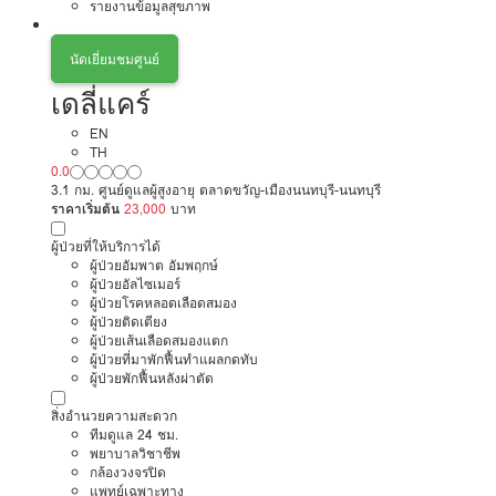
รายงานข้อมูลสุขภาพ
นัดเยี่ยมชมศูนย์
เดลี่แคร์
EN
TH
0.0
3.1 กม. ศูนย์ดูแลผู้สูงอายุ ตลาดขวัญ-เมืองนนทบุรี-นนทบุรี
ราคาเริ่มต้น
23,000
บาท
ผู้ป่วยที่ให้บริการได้
ผู้ป่วยอัมพาต อัมพฤกษ์
ผู้ป่วยอัลไซเมอร์
ผู้ป่วยโรคหลอดเลือดสมอง
ผู้ป่วยติดเตียง
ผู้ป่วยเส้นเลือดสมองแตก
ผู้ป่วยที่มาพักฟื้นทำแผลกดทับ
ผู้ป่วยพักฟื้นหลังผ่าตัด
สิ่งอำนวยความสะดวก
ทีมดูแล 24 ชม.
พยาบาลวิชาชีพ
กล้องวงจรปิด
แพทย์เฉพาะทาง