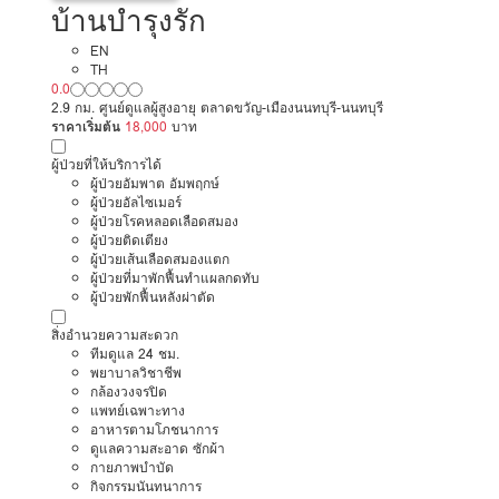
บ้านบำรุงรัก
EN
TH
0.0
2.9 กม. ศูนย์ดูแลผู้สูงอายุ ตลาดขวัญ-เมืองนนทบุรี-นนทบุรี
ราคาเริ่มต้น
18,000
บาท
ผู้ป่วยที่ให้บริการได้
ผู้ป่วยอัมพาต อัมพฤกษ์
ผู้ป่วยอัลไซเมอร์
ผู้ป่วยโรคหลอดเลือดสมอง
ผู้ป่วยติดเตียง
ผู้ป่วยเส้นเลือดสมองแตก
ผู้ป่วยที่มาพักฟื้นทำแผลกดทับ
ผู้ป่วยพักฟื้นหลังผ่าตัด
สิ่งอำนวยความสะดวก
ทีมดูแล 24 ชม.
พยาบาลวิชาชีพ
กล้องวงจรปิด
แพทย์เฉพาะทาง
อาหารตามโภชนาการ
ดูแลความสะอาด ซักผ้า
กายภาพบำบัด
กิจกรรมนันทนาการ