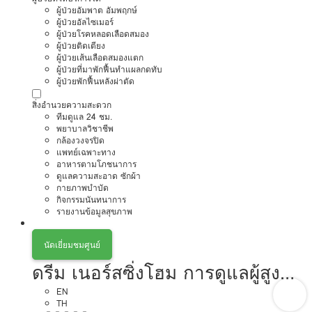
ผู้ป่วยอัมพาต อัมพฤกษ์
ผู้ป่วยอัลไซเมอร์
ผู้ป่วยโรคหลอดเลือดสมอง
ผู้ป่วยติดเตียง
ผู้ป่วยเส้นเลือดสมองแตก
ผู้ป่วยที่มาพักฟื้นทำแผลกดทับ
ผู้ป่วยพักฟื้นหลังผ่าตัด
สิ่งอำนวยความสะดวก
ทีมดูแล 24 ชม.
พยาบาลวิชาชีพ
กล้องวงจรปิด
แพทย์เฉพาะทาง
อาหารตามโภชนาการ
ดูแลความสะอาด ซักผ้า
กายภาพบำบัด
กิจกรรมนันทนาการ
รายงานข้อมูลสุขภาพ
นัดเยี่ยมชมศูนย์
ดรีม เนอร์สซิ่งโฮม การดูแลผู้สูง
อายุหรือผู้มีภาวะพึ่งพิง
EN
TH