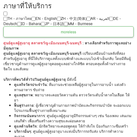
ภาษาที่ให้บริการ
TH - ‏ภาษาไทย
EN - English
ZH - 中文(简体)
‏AR - ‏العربية‏
DE -
Deutsch
ID - Bahara
JP - 日本語
MM - Burmese
more
less
ศูนย์ดูแลผู้สูงอายุ ตลาดขวัญ-เมืองนนทบุรี-นนทบุรี
: ทางเลือกสำหรับการดูแลอย่าง
มีคุณภาพ
ศูนย์ดูแลผู้สูงอายุ ตลาดขวัญ-เมืองนนทบุรี-นนทบุรี
เปรียบเสมือนบ้านหลังที่สอง
สำหรับผู้สูงอายุ ที่นี่ให้บริการดูแลทั้งแบบพักค้างและแบบไปเช้าเย็นกลับ โดยมีทีมผู้
เชี่ยวชาญด้านการดูแลผู้สูงอายุคอยดูแลอย่างใกล้ชิด ครอบคลุมทั้งด้านร่างกาย
จิตใจ และสังคม
บริการที่พบได้ทั่วไปในศูนย์ดูแลผู้สูงอายุ
มีดังนี้
ดูแลกิจวัตรประจำวัน
: ทีมงานจะช่วยเหลือผู้สูงอายุในการอาบน้ำ แต่งตัว
ทานอาหาร ขับถ่าย
ดูแลสุขภาพ
: พยาบาลจะคอยวัดความดัน ตรวจวัดระดับน้ำตาลในเลือด ให้
ยา
ฟื้นฟูร่างกาย
: ผู้เชี่ยวชาญด้านกายภาพบำบัดและกิจกรรมบำบัด จะออกแบบ
โปรแกรมฟื้นฟูร่างกายที่เหมาะสม
กิจกรรมนันทนาการ
: ศูนย์ดูแลผู้สูงอายุมีกิจกรรมต่างๆ เช่น ร้องเพลง เล่นเกม
เล่นกีฬา เพื่อเสริมสร้างความสุขและผ่อนคลาย
ดูแลด้านจิตใจ
: นักจิตวิทยาจะคอยพูดคุย ให้กำลังใจ ป้องกันภาวะซึมเศร้า
บริการอื่นๆ
: ศูนย์ดูแลผู้สูงอายุบางแห่งมีบริการรถรับส่ง บริการทำความ
สะอาด