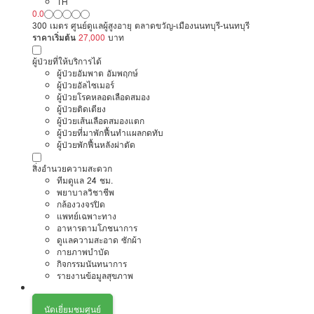
TH
0.0
300 เมตร ศูนย์ดูแลผู้สูงอายุ ตลาดขวัญ-เมืองนนทบุรี-นนทบุรี
ราคาเริ่มต้น
27,000
บาท
ผู้ป่วยที่ให้บริการได้
ผู้ป่วยอัมพาต อัมพฤกษ์
ผู้ป่วยอัลไซเมอร์
ผู้ป่วยโรคหลอดเลือดสมอง
ผู้ป่วยติดเตียง
ผู้ป่วยเส้นเลือดสมองแตก
ผู้ป่วยที่มาพักฟื้นทำแผลกดทับ
ผู้ป่วยพักฟื้นหลังผ่าตัด
สิ่งอำนวยความสะดวก
ทีมดูแล 24 ชม.
พยาบาลวิชาชีพ
กล้องวงจรปิด
แพทย์เฉพาะทาง
อาหารตามโภชนาการ
ดูแลความสะอาด ซักผ้า
กายภาพบำบัด
กิจกรรมนันทนาการ
รายงานข้อมูลสุขภาพ
นัดเยี่ยมชมศูนย์