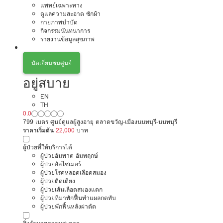
แพทย์เฉพาะทาง
ดูแลความสะอาด ซักผ้า
กายภาพบำบัด
กิจกรรมนันทนาการ
รายงานข้อมูลสุขภาพ
นัดเยี่ยมชมศูนย์
อยู่สบาย
EN
TH
0.0
799 เมตร ศูนย์ดูแลผู้สูงอายุ ตลาดขวัญ-เมืองนนทบุรี-นนทบุรี
ราคาเริ่มต้น
22,000
บาท
ผู้ป่วยที่ให้บริการได้
ผู้ป่วยอัมพาต อัมพฤกษ์
ผู้ป่วยอัลไซเมอร์
ผู้ป่วยโรคหลอดเลือดสมอง
ผู้ป่วยติดเตียง
ผู้ป่วยเส้นเลือดสมองแตก
ผู้ป่วยที่มาพักฟื้นทำแผลกดทับ
ผู้ป่วยพักฟื้นหลังผ่าตัด