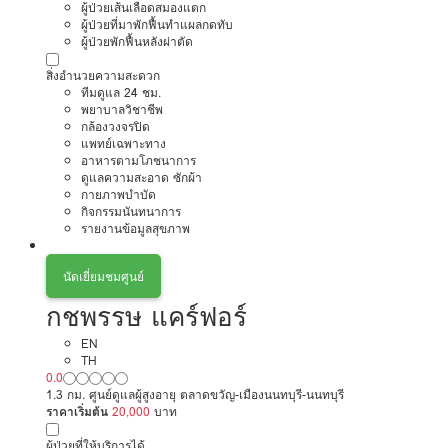
ผู้ป่วยเส้นเลือดสมองแตก
ผู้ป่วยที่มาพักฟื้นทำแผลกดทับ
ผู้ป่วยพักฟื้นหลังผ่าตัด
สิ่งอำนวยความสะดวก
ทีมดูแล 24 ชม.
พยาบาลวิชาชีพ
กล้องวงจรปิด
แพทย์เฉพาะทาง
อาหารตามโภชนาการ
ดูแลความสะอาด ซักผ้า
กายภาพบำบัด
กิจกรรมนันทนาการ
รายงานข้อมูลสุขภาพ
นัดเยี่ยมชมศูนย์
กชพรรษ แคร์ฟอร์
EN
TH
0.0
1.3 กม. ศูนย์ดูแลผู้สูงอายุ ตลาดขวัญ-เมืองนนทบุรี-นนทบุรี
ราคาเริ่มต้น
20,000
บาท
ผู้ป่วยที่ให้บริการได้