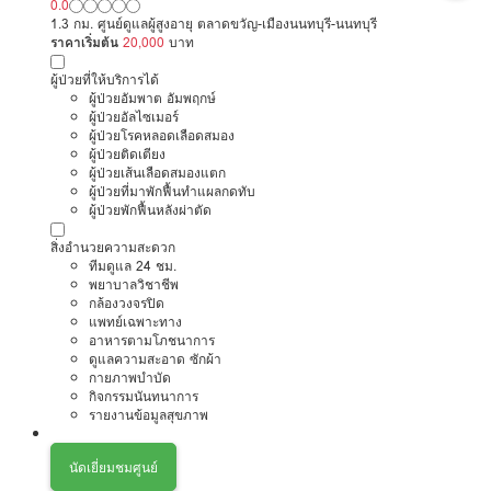
0.0
1.3 กม. ศูนย์ดูแลผู้สูงอายุ ตลาดขวัญ-เมืองนนทบุรี-นนทบุรี
ราคาเริ่มต้น
20,000
บาท
ผู้ป่วยที่ให้บริการได้
ผู้ป่วยอัมพาต อัมพฤกษ์
ผู้ป่วยอัลไซเมอร์
ผู้ป่วยโรคหลอดเลือดสมอง
ผู้ป่วยติดเตียง
ผู้ป่วยเส้นเลือดสมองแตก
ผู้ป่วยที่มาพักฟื้นทำแผลกดทับ
ผู้ป่วยพักฟื้นหลังผ่าตัด
สิ่งอำนวยความสะดวก
ทีมดูแล 24 ชม.
พยาบาลวิชาชีพ
กล้องวงจรปิด
แพทย์เฉพาะทาง
อาหารตามโภชนาการ
ดูแลความสะอาด ซักผ้า
กายภาพบำบัด
กิจกรรมนันทนาการ
รายงานข้อมูลสุขภาพ
นัดเยี่ยมชมศูนย์