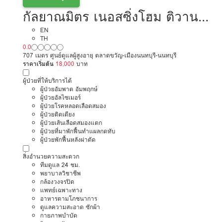
กัลยาณมิตร เนอสซิ่งโฮม ติวานนท์
นนทบุรี
EN
TH
0.0
707 เมตร ศูนย์ดูแลผู้สูงอายุ ตลาดขวัญ-เมืองนนทบุรี-นนทบุรี
ราคาเริ่มต้น
18,000
บาท
ผู้ป่วยที่ให้บริการได้
ผู้ป่วยอัมพาต อัมพฤกษ์
ผู้ป่วยอัลไซเมอร์
ผู้ป่วยโรคหลอดเลือดสมอง
ผู้ป่วยติดเตียง
ผู้ป่วยเส้นเลือดสมองแตก
ผู้ป่วยที่มาพักฟื้นทำแผลกดทับ
ผู้ป่วยพักฟื้นหลังผ่าตัด
สิ่งอำนวยความสะดวก
ทีมดูแล 24 ชม.
พยาบาลวิชาชีพ
กล้องวงจรปิด
แพทย์เฉพาะทาง
อาหารตามโภชนาการ
ดูแลความสะอาด ซักผ้า
กายภาพบำบัด