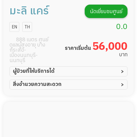
มะลิ แคร์
นัดเยี่ยมชมศูนย์
0.0
EN
TH
888 เมตร ศูนย์
56,000
ดูแลผู้สูงอายุ บาง
ราคาเริ่มต้น
กระสอ-
บาท
เมืองนนทบุรี-
นนทบุรี
ผู้ป่วยที่ให้บริการได้
ผู้ป่วยอัมพาต อัมพฤกษ์
สิ่งอำนวยความสะดวก
ผู้ป่วยอัลไซเมอร์
ทีมดูแล 24 ชม.
ผู้ป่วยโรคหลอดเลือดสมอง
พยาบาลวิชาชีพ
ผู้ป่วยติดเตียง
กล้องวงจรปิด
ผู้ป่วยเส้นเลือดสมองแตก
แพทย์เฉพาะทาง
ผู้ป่วยที่มาพักฟื้นทำแผลกดทับ
อาหารตามโภชนาการ