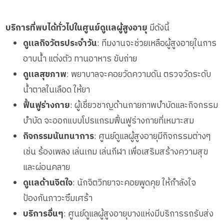
บริการที่พบได้ทั่วไปในศูนย์ดูแลผู้สูงอายุ
มีดังนี้
ดูแลกิจวัตรประจำวัน
: ทีมงานจะช่วยเหลือผู้สูงอายุในการ
อาบน้ำ แต่งตัว ทานอาหาร ขับถ่าย
ดูแลสุขภาพ
: พยาบาลจะคอยวัดความดัน ตรวจวัดระดับ
น้ำตาลในเลือด ให้ยา
ฟื้นฟูร่างกาย
: ผู้เชี่ยวชาญด้านกายภาพบำบัดและกิจกรรม
บำบัด จะออกแบบโปรแกรมฟื้นฟูร่างกายที่เหมาะสม
กิจกรรมนันทนาการ
: ศูนย์ดูแลผู้สูงอายุมีกิจกรรมต่างๆ
เช่น ร้องเพลง เล่นเกม เล่นกีฬา เพื่อเสริมสร้างความสุข
และผ่อนคลาย
ดูแลด้านจิตใจ
: นักจิตวิทยาจะคอยพูดคุย ให้กำลังใจ
ป้องกันภาวะซึมเศร้า
บริการอื่นๆ
: ศูนย์ดูแลผู้สูงอายุบางแห่งมีบริการรถรับส่ง