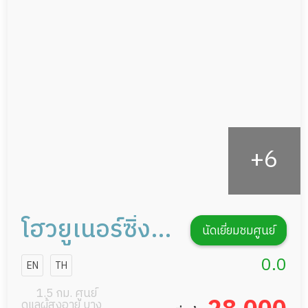
ผู้ป่วยพักฟื้นหลังผ่าตัด
ดูแลความสะอาด ซักผ้า
กายภาพบำบัด
กิจกรรมนันทนาการ
รายงานข้อมูลสุขภาพ
โฮวยูเนอร์ซิ่ง
นัดเยี่ยมชมศูนย์
โฮม
0.0
EN
TH
1.5 กม. ศูนย์
ดูแลผู้สูงอายุ บาง