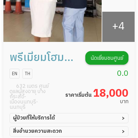
พรีเมี่ยมโฮม
นัดเยี่ยมชมศูนย์
แคร์
0.0
EN
TH
632 เมตร ศูนย์
18,000
ดูแลผู้สูงอายุ บาง
ราคาเริ่มต้น
กระสอ-
บาท
เมืองนนทบุรี-
นนทบุรี
ผู้ป่วยที่ให้บริการได้
ผู้ป่วยอัมพาต อัมพฤกษ์
สิ่งอำนวยความสะดวก
ผู้ป่วยอัลไซเมอร์