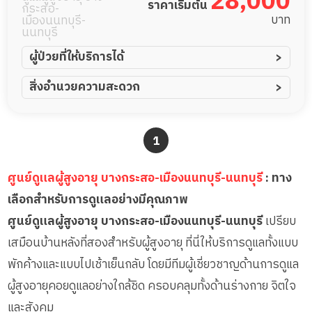
28,000
ราคาเริ่มต้น
กระสอ-
บาท
เมืองนนทบุรี-
นนทบุรี
ผู้ป่วยที่ให้บริการได้
ผู้ป่วยอัมพาต อัมพฤกษ์
สิ่งอำนวยความสะดวก
ผู้ป่วยอัลไซเมอร์
ทีมดูแล 24 ชม.
ผู้ป่วยโรคหลอดเลือดสมอง
พยาบาลวิชาชีพ
1
ผู้ป่วยติดเตียง
กล้องวงจรปิด
ผู้ป่วยเส้นเลือดสมองแตก
แพทย์เฉพาะทาง
ศูนย์ดูแลผู้สูงอายุ บางกระสอ-เมืองนนทบุรี-นนทบุรี
: ทาง
ผู้ป่วยที่มาพักฟื้นทำแผลกดทับ
อาหารตามโภชนาการ
เลือกสำหรับการดูแลอย่างมีคุณภาพ
ผู้ป่วยพักฟื้นหลังผ่าตัด
ดูแลความสะอาด ซักผ้า
ศูนย์ดูแลผู้สูงอายุ บางกระสอ-เมืองนนทบุรี-นนทบุรี
เปรียบ
กายภาพบำบัด
เสมือนบ้านหลังที่สองสำหรับผู้สูงอายุ ที่นี่ให้บริการดูแลทั้งแบบ
กิจกรรมนันทนาการ
พักค้างและแบบไปเช้าเย็นกลับ โดยมีทีมผู้เชี่ยวชาญด้านการดูแล
รายงานข้อมูลสุขภาพ
ผู้สูงอายุคอยดูแลอย่างใกล้ชิด ครอบคลุมทั้งด้านร่างกาย จิตใจ
และสังคม