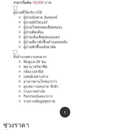
ราคาเริ่มต้น
18,000
บาท
ผู้ป่วยที่ให้บริการได้
ผู้ป่วยอัมพาต อัมพฤกษ์
ผู้ป่วยอัลไซเมอร์
ผู้ป่วยโรคหลอดเลือดสมอง
ผู้ป่วยติดเตียง
ผู้ป่วยเส้นเลือดสมองแตก
ผู้ป่วยที่มาพักฟื้นทำแผลกดทับ
ผู้ป่วยพักฟื้นหลังผ่าตัด
สิ่งอำนวยความสะดวก
ทีมดูแล 24 ชม.
พยาบาลวิชาชีพ
กล้องวงจรปิด
แพทย์เฉพาะทาง
อาหารตามโภชนาการ
ดูแลความสะอาด ซักผ้า
กายภาพบำบัด
กิจกรรมนันทนาการ
รายงานข้อมูลสุขภาพ
1
ช่วงราคา