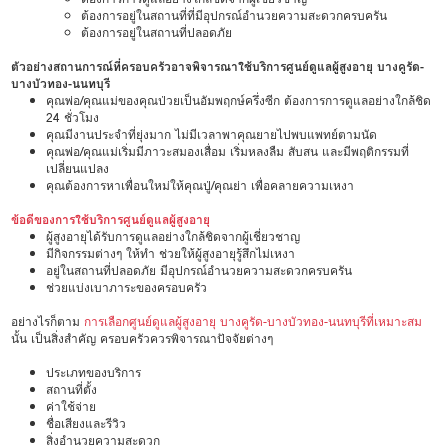
ต้องการอยู่ในสถานที่ที่มีอุปกรณ์อำนวยความสะดวกครบครัน
ต้องการอยู่ในสถานที่ปลอดภัย
ตัวอย่างสถานการณ์ที่ครอบครัวอาจพิจารณาใช้บริการศูนย์ดูแลผู้สูงอายุ บางคูรัด-
บางบัวทอง-นนทบุรี
คุณพ่อ/คุณแม่ของคุณป่วยเป็นอัมพฤกษ์ครึ่งซีก ต้องการการดูแลอย่างใกล้ชิด
24 ชั่วโมง
คุณมีงานประจำที่ยุ่งมาก ไม่มีเวลาพาคุณยายไปพบแพทย์ตามนัด
คุณพ่อ/คุณแม่เริ่มมีภาวะสมองเสื่อม เริ่มหลงลืม สับสน และมีพฤติกรรมที่
เปลี่ยนแปลง
คุณต้องการหาเพื่อนใหม่ให้คุณปู่/คุณย่า เพื่อคลายความเหงา
ข้อดีของการใช้บริการศูนย์ดูแลผู้สูงอายุ
ผู้สูงอายุได้รับการดูแลอย่างใกล้ชิดจากผู้เชี่ยวชาญ
มีกิจกรรมต่างๆ ให้ทำ ช่วยให้ผู้สูงอายุรู้สึกไม่เหงา
อยู่ในสถานที่ปลอดภัย มีอุปกรณ์อำนวยความสะดวกครบครัน
ช่วยแบ่งเบาภาระของครอบครัว
อย่างไรก็ตาม
การเลือกศูนย์ดูแลผู้สูงอายุ บางคูรัด-บางบัวทอง-นนทบุรีที่เหมาะสม
นั้น เป็นสิ่งสำคัญ ครอบครัวควรพิจารณาปัจจัยต่างๆ
ประเภทของบริการ
สถานที่ตั้ง
ค่าใช้จ่าย
ชื่อเสียงและรีวิว
สิ่งอำนวยความสะดวก