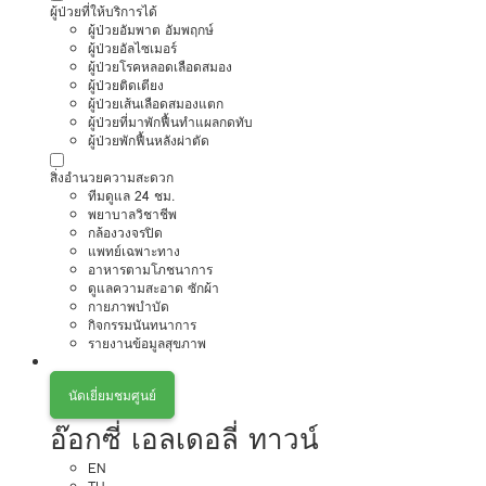
ผู้ป่วยที่ให้บริการได้
ผู้ป่วยอัมพาต อัมพฤกษ์
ผู้ป่วยอัลไซเมอร์
ผู้ป่วยโรคหลอดเลือดสมอง
ผู้ป่วยติดเตียง
ผู้ป่วยเส้นเลือดสมองแตก
ผู้ป่วยที่มาพักฟื้นทำแผลกดทับ
ผู้ป่วยพักฟื้นหลังผ่าตัด
สิ่งอำนวยความสะดวก
ทีมดูแล 24 ชม.
พยาบาลวิชาชีพ
กล้องวงจรปิด
แพทย์เฉพาะทาง
อาหารตามโภชนาการ
ดูแลความสะอาด ซักผ้า
กายภาพบำบัด
กิจกรรมนันทนาการ
รายงานข้อมูลสุขภาพ
นัดเยี่ยมชมศูนย์
อ๊อกซี่ เอลเดอลี่ ทาวน์
EN