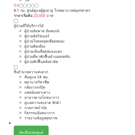
TH
0.0
6.1 กม. ศูนย์ดูแลผู้สูงอายุ โรงพยาบาลสมุทรสาคร
ราคาเริ่มต้น
22,000
บาท
ผู้ป่วยที่ให้บริการได้
ผู้ป่วยอัมพาต อัมพฤกษ์
ผู้ป่วยอัลไซเมอร์
ผู้ป่วยโรคหลอดเลือดสมอง
ผู้ป่วยติดเตียง
ผู้ป่วยเส้นเลือดสมองแตก
ผู้ป่วยที่มาพักฟื้นทำแผลกดทับ
ผู้ป่วยพักฟื้นหลังผ่าตัด
สิ่งอำนวยความสะดวก
ทีมดูแล 24 ชม.
พยาบาลวิชาชีพ
กล้องวงจรปิด
แพทย์เฉพาะทาง
อาหารตามโภชนาการ
ดูแลความสะอาด ซักผ้า
กายภาพบำบัด
กิจกรรมนันทนาการ
รายงานข้อมูลสุขภาพ
นัดเยี่ยมชมศูนย์