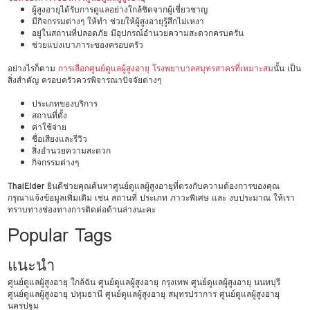
ผู้สูงอายุได้รับการดูแลอย่างใกล้ชิดจากผู้เชี่ยวชาญ
มีกิจกรรมต่างๆ ให้ทำ ช่วยให้ผู้สูงอายุรู้สึกไม่เหงา
อยู่ในสถานที่ปลอดภัย มีอุปกรณ์อำนวยความสะดวกครบครัน
ช่วยแบ่งเบาภาระของครอบครัว
อย่างไรก็ตาม
การเลือกศูนย์ดูแลผู้สูงอายุ โรงพยาบาลสมุทรสาครที่เหมาะสม
นั้น เป็น
สิ่งสำคัญ ครอบครัวควรพิจารณาปัจจัยต่างๆ
ประเภทของบริการ
สถานที่ตั้ง
ค่าใช้จ่าย
ชื่อเสียงและรีวิว
สิ่งอำนวยความสะดวก
กิจกรรมต่างๆ
ThaiElder
ยินดีช่วยคุณค้นหาศูนย์ดูแลผู้สูงอายุที่ตรงกับความต้องการของคุณ
กรุณาแจ้งข้อมูลเพิ่มเติม เช่น สถานที่ ประเภท ภาวะพิเศษ และ งบประมาณ ให้เรา
ทราบทางช่องทางการติดต่อด้านล่างนะคะ
Popular Tags
แนะนำ
ศูนย์ดูแลผู้สูงอายุ ใกล้ฉัน
ศูนย์ดูแลผู้สูงอายุ กรุงเทพ
ศูนย์ดูแลผู้สูงอายุ นนทบุรี
ศูนย์ดูแลผู้สูงอายุ ปทุมธานี
ศูนย์ดูแลผู้สูงอายุ สมุทรปราการ
ศูนย์ดูแลผู้สูงอายุ
นครปฐม