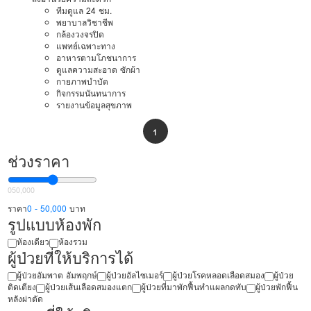
ทีมดูแล 24 ชม.
พยาบาลวิชาชีพ
กล้องวงจรปิด
แพทย์เฉพาะทาง
อาหารตามโภชนาการ
ดูแลความสะอาด ซักผ้า
กายภาพบำบัด
กิจกรรมนันทนาการ
รายงานข้อมูลสุขภาพ
1
ช่วงราคา
0
50,000
ราคา
0 - 50,000
บาท
รูปแบบห้องพัก
ห้องเดียว
ห้องรวม
ผู้ป่วยที่ให้บริการได้
ผู้ป่วยอัมพาต อัมพฤกษ์
ผู้ป่วยอัลไซเมอร์
ผู้ป่วยโรคหลอดเลือดสมอง
ผู้ป่วย
ติดเตียง
ผู้ป่วยเส้นเลือดสมองแตก
ผู้ป่วยที่มาพักฟื้นทำแผลกดทับ
ผู้ป่วยพักฟื้น
หลังผ่าตัด