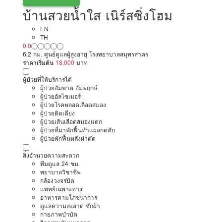
บ้านสวยน้ำใส เนิร์สซิ่งโฮม
EN
TH
0.0
6.2 กม. ศูนย์ดูแลผู้สูงอายุ โรงพยาบาลสมุทรสาคร
ราคาเริ่มต้น
18,000
บาท
ผู้ป่วยที่ให้บริการได้
ผู้ป่วยอัมพาต อัมพฤกษ์
ผู้ป่วยอัลไซเมอร์
ผู้ป่วยโรคหลอดเลือดสมอง
ผู้ป่วยติดเตียง
ผู้ป่วยเส้นเลือดสมองแตก
ผู้ป่วยที่มาพักฟื้นทำแผลกดทับ
ผู้ป่วยพักฟื้นหลังผ่าตัด
สิ่งอำนวยความสะดวก
ทีมดูแล 24 ชม.
พยาบาลวิชาชีพ
กล้องวงจรปิด
แพทย์เฉพาะทาง
อาหารตามโภชนาการ
ดูแลความสะอาด ซักผ้า
กายภาพบำบัด