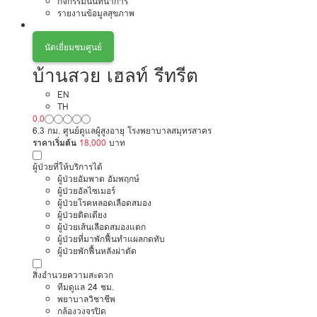
กิจกรรมนันทนาการ
รายงานข้อมูลสุขภาพ
นัดเยี่ยมชมศูนย์
บ้านสวย เฮลท์ รีทรีต
EN
TH
0.0
6.3 กม. ศูนย์ดูแลผู้สูงอายุ โรงพยาบาลสมุทรสาคร
ราคาเริ่มต้น
18,000
บาท
ผู้ป่วยที่ให้บริการได้
ผู้ป่วยอัมพาต อัมพฤกษ์
ผู้ป่วยอัลไซเมอร์
ผู้ป่วยโรคหลอดเลือดสมอง
ผู้ป่วยติดเตียง
ผู้ป่วยเส้นเลือดสมองแตก
ผู้ป่วยที่มาพักฟื้นทำแผลกดทับ
ผู้ป่วยพักฟื้นหลังผ่าตัด
สิ่งอำนวยความสะดวก
ทีมดูแล 24 ชม.
พยาบาลวิชาชีพ
กล้องวงจรปิด