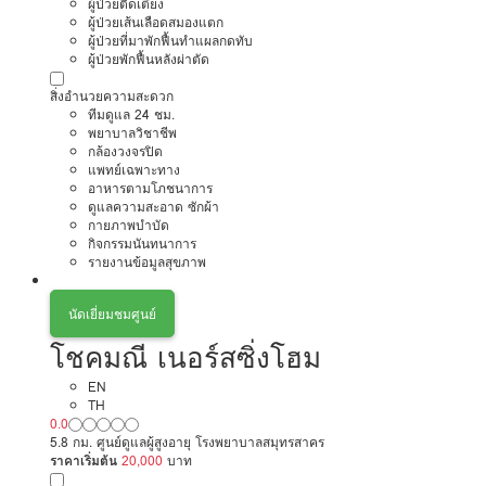
ผู้ป่วยติดเตียง
ผู้ป่วยเส้นเลือดสมองแตก
ผู้ป่วยที่มาพักฟื้นทำแผลกดทับ
ผู้ป่วยพักฟื้นหลังผ่าตัด
สิ่งอำนวยความสะดวก
ทีมดูแล 24 ชม.
พยาบาลวิชาชีพ
กล้องวงจรปิด
แพทย์เฉพาะทาง
อาหารตามโภชนาการ
ดูแลความสะอาด ซักผ้า
กายภาพบำบัด
กิจกรรมนันทนาการ
รายงานข้อมูลสุขภาพ
นัดเยี่ยมชมศูนย์
โชคมณี เนอร์สซิ่งโฮม
EN
TH
0.0
5.8 กม. ศูนย์ดูแลผู้สูงอายุ โรงพยาบาลสมุทรสาคร
ราคาเริ่มต้น
20,000
บาท