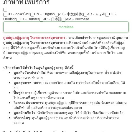
ภาษาที่ให้บริการ
TH - ‏ภาษาไทย
EN - English
ZH - 中文(简体)
‏AR - ‏العربية‏
DE -
Deutsch
ID - Bahara
JP - 日本語
MM - Burmese
more
less
ศูนย์ดูแลผู้สูงอายุ โรงพยาบาลสมุทรสาคร
: ทางเลือกสำหรับการดูแลอย่างมีคุณภาพ
ศูนย์ดูแลผู้สูงอายุ โรงพยาบาลสมุทรสาคร
เปรียบเสมือนบ้านหลังที่สองสำหรับผู้สูง
อายุ ที่นี่ให้บริการดูแลทั้งแบบพักค้างและแบบไปเช้าเย็นกลับ โดยมีทีมผู้เชี่ยวชาญ
ด้านการดูแลผู้สูงอายุคอยดูแลอย่างใกล้ชิด ครอบคลุมทั้งด้านร่างกาย จิตใจ และ
สังคม
บริการที่พบได้ทั่วไปในศูนย์ดูแลผู้สูงอายุ
มีดังนี้
ดูแลกิจวัตรประจำวัน
: ทีมงานจะช่วยเหลือผู้สูงอายุในการอาบน้ำ แต่งตัว
ทานอาหาร ขับถ่าย
ดูแลสุขภาพ
: พยาบาลจะคอยวัดความดัน ตรวจวัดระดับน้ำตาลในเลือด ให้
ยา
ฟื้นฟูร่างกาย
: ผู้เชี่ยวชาญด้านกายภาพบำบัดและกิจกรรมบำบัด จะออกแบบ
โปรแกรมฟื้นฟูร่างกายที่เหมาะสม
กิจกรรมนันทนาการ
: ศูนย์ดูแลผู้สูงอายุมีกิจกรรมต่างๆ เช่น ร้องเพลง เล่นเกม
เล่นกีฬา เพื่อเสริมสร้างความสุขและผ่อนคลาย
ดูแลด้านจิตใจ
: นักจิตวิทยาจะคอยพูดคุย ให้กำลังใจ ป้องกันภาวะซึมเศร้า
บริการอื่นๆ
: ศูนย์ดูแลผู้สูงอายุบางแห่งมีบริการรถรับส่ง บริการทำความ
สะอาด