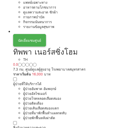
แพทย์เฉพาะทาง
อาหารตามโภชนาการ
ดูแลความสะอาด ซักผ้า
กายภาพบำบัด
กิจกรรมนันทนาการ
รายงานข้อมูลสุขภาพ
นัดเยี่ยมชมศูนย์
ทิพพา เนอร์สซิ่งโฮม
TH
0.0
7.3 กม. ศูนย์ดูแลผู้สูงอายุ โรงพยาบาลสมุทรสาคร
ราคาเริ่มต้น
16,000
บาท
ผู้ป่วยที่ให้บริการได้
ผู้ป่วยอัมพาต อัมพฤกษ์
ผู้ป่วยอัลไซเมอร์
ผู้ป่วยโรคหลอดเลือดสมอง
ผู้ป่วยติดเตียง
ผู้ป่วยเส้นเลือดสมองแตก
ผู้ป่วยที่มาพักฟื้นทำแผลกดทับ
ผู้ป่วยพักฟื้นหลังผ่าตัด
สิ่งอำนวยความสะดวก