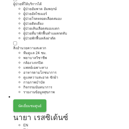
ผู้ป่วยที่ให้บริการได้
ผู้ป่วยอัมพาต อัมพฤกษ์
ผู้ป่วยอัลไซเมอร์
ผู้ป่วยโรคหลอดเลือดสมอง
ผู้ป่วยติดเตียง
ผู้ป่วยเส้นเลือดสมองแตก
ผู้ป่วยที่มาพักฟื้นทำแผลกดทับ
ผู้ป่วยพักฟื้นหลังผ่าตัด
สิ่งอำนวยความสะดวก
ทีมดูแล 24 ชม.
พยาบาลวิชาชีพ
กล้องวงจรปิด
แพทย์เฉพาะทาง
อาหารตามโภชนาการ
ดูแลความสะอาด ซักผ้า
กายภาพบำบัด
กิจกรรมนันทนาการ
รายงานข้อมูลสุขภาพ
นัดเยี่ยมชมศูนย์
นายา เรสซิเด้นซ์
EN