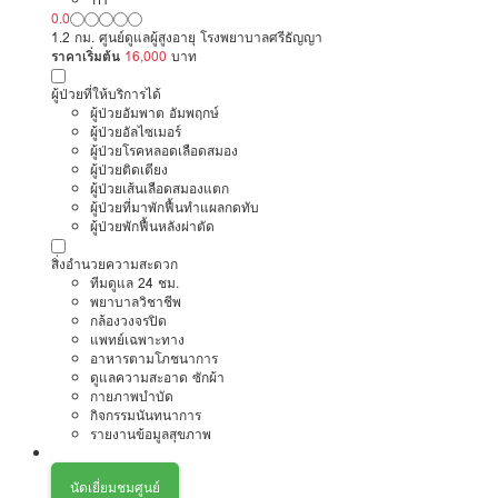
0.0
1.2 กม. ศูนย์ดูแลผู้สูงอายุ โรงพยาบาลศรีธัญญา
ราคาเริ่มต้น
16,000
บาท
ผู้ป่วยที่ให้บริการได้
ผู้ป่วยอัมพาต อัมพฤกษ์
ผู้ป่วยอัลไซเมอร์
ผู้ป่วยโรคหลอดเลือดสมอง
ผู้ป่วยติดเตียง
ผู้ป่วยเส้นเลือดสมองแตก
ผู้ป่วยที่มาพักฟื้นทำแผลกดทับ
ผู้ป่วยพักฟื้นหลังผ่าตัด
สิ่งอำนวยความสะดวก
ทีมดูแล 24 ชม.
พยาบาลวิชาชีพ
กล้องวงจรปิด
แพทย์เฉพาะทาง
อาหารตามโภชนาการ
ดูแลความสะอาด ซักผ้า
กายภาพบำบัด
กิจกรรมนันทนาการ
รายงานข้อมูลสุขภาพ
นัดเยี่ยมชมศูนย์