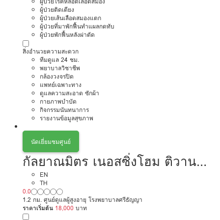
ผู้ป่วยโรคหลอดเลือดสมอง
ผู้ป่วยติดเตียง
ผู้ป่วยเส้นเลือดสมองแตก
ผู้ป่วยที่มาพักฟื้นทำแผลกดทับ
ผู้ป่วยพักฟื้นหลังผ่าตัด
สิ่งอำนวยความสะดวก
ทีมดูแล 24 ชม.
พยาบาลวิชาชีพ
กล้องวงจรปิด
แพทย์เฉพาะทาง
ดูแลความสะอาด ซักผ้า
กายภาพบำบัด
กิจกรรมนันทนาการ
รายงานข้อมูลสุขภาพ
นัดเยี่ยมชมศูนย์
กัลยาณมิตร เนอสซิ่งโฮม ติวานนท์
นนทบุรี
EN
TH
0.0
1.2 กม. ศูนย์ดูแลผู้สูงอายุ โรงพยาบาลศรีธัญญา
ราคาเริ่มต้น
18,000
บาท