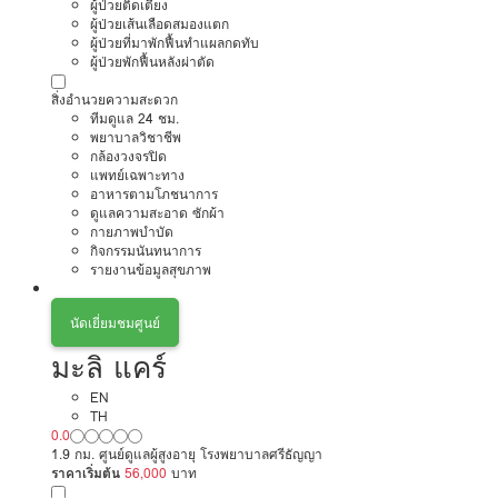
ผู้ป่วยติดเตียง
ผู้ป่วยเส้นเลือดสมองแตก
ผู้ป่วยที่มาพักฟื้นทำแผลกดทับ
ผู้ป่วยพักฟื้นหลังผ่าตัด
สิ่งอำนวยความสะดวก
ทีมดูแล 24 ชม.
พยาบาลวิชาชีพ
กล้องวงจรปิด
แพทย์เฉพาะทาง
อาหารตามโภชนาการ
ดูแลความสะอาด ซักผ้า
กายภาพบำบัด
กิจกรรมนันทนาการ
รายงานข้อมูลสุขภาพ
นัดเยี่ยมชมศูนย์
มะลิ แคร์
EN
TH
0.0
1.9 กม. ศูนย์ดูแลผู้สูงอายุ โรงพยาบาลศรีธัญญา
ราคาเริ่มต้น
56,000
บาท