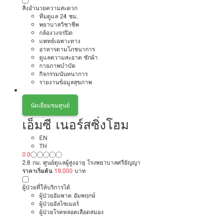
สิ่งอำนวยความสะดวก
ทีมดูแล 24 ชม.
พยาบาลวิชาชีพ
กล้องวงจรปิด
แพทย์เฉพาะทาง
อาหารตามโภชนาการ
ดูแลความสะอาด ซักผ้า
กายภาพบำบัด
กิจกรรมนันทนาการ
รายงานข้อมูลสุขภาพ
นัดเยี่ยมชมศูนย์
เอ็มซี เนอร์สซิ่งโฮม
EN
TH
0.0
2.6 กม. ศูนย์ดูแลผู้สูงอายุ โรงพยาบาลศรีธัญญา
ราคาเริ่มต้น
19,000
บาท
ผู้ป่วยที่ให้บริการได้
ผู้ป่วยอัมพาต อัมพฤกษ์
ผู้ป่วยอัลไซเมอร์
ผู้ป่วยโรคหลอดเลือดสมอง