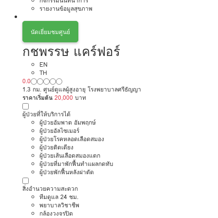
กิจกรรมนันทนาการ
รายงานข้อมูลสุขภาพ
นัดเยี่ยมชมศูนย์
กชพรรษ แคร์ฟอร์
EN
TH
0.0
1.3 กม. ศูนย์ดูแลผู้สูงอายุ โรงพยาบาลศรีธัญญา
ราคาเริ่มต้น
20,000
บาท
ผู้ป่วยที่ให้บริการได้
ผู้ป่วยอัมพาต อัมพฤกษ์
ผู้ป่วยอัลไซเมอร์
ผู้ป่วยโรคหลอดเลือดสมอง
ผู้ป่วยติดเตียง
ผู้ป่วยเส้นเลือดสมองแตก
ผู้ป่วยที่มาพักฟื้นทำแผลกดทับ
ผู้ป่วยพักฟื้นหลังผ่าตัด
สิ่งอำนวยความสะดวก
ทีมดูแล 24 ชม.
พยาบาลวิชาชีพ
กล้องวงจรปิด