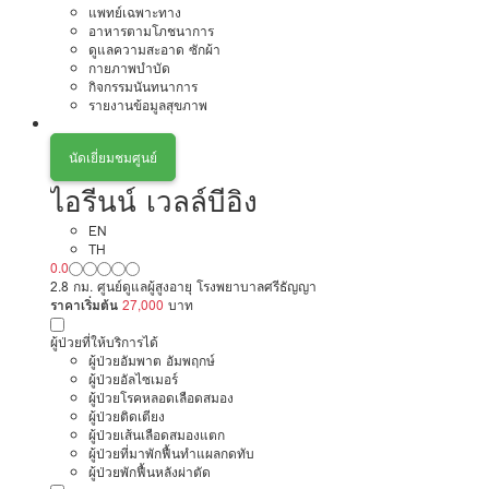
แพทย์เฉพาะทาง
อาหารตามโภชนาการ
ดูแลความสะอาด ซักผ้า
กายภาพบำบัด
กิจกรรมนันทนาการ
รายงานข้อมูลสุขภาพ
นัดเยี่ยมชมศูนย์
ไอรีนน์ เวลล์บีอิง
EN
TH
0.0
2.8 กม. ศูนย์ดูแลผู้สูงอายุ โรงพยาบาลศรีธัญญา
ราคาเริ่มต้น
27,000
บาท
ผู้ป่วยที่ให้บริการได้
ผู้ป่วยอัมพาต อัมพฤกษ์
ผู้ป่วยอัลไซเมอร์
ผู้ป่วยโรคหลอดเลือดสมอง
ผู้ป่วยติดเตียง
ผู้ป่วยเส้นเลือดสมองแตก
ผู้ป่วยที่มาพักฟื้นทำแผลกดทับ
ผู้ป่วยพักฟื้นหลังผ่าตัด