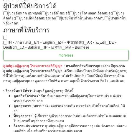
ผู้ป่วยที่ให้บริการได้
ผู้ป่วยอัมพาต อัมพฤกษ์
ผู้ป่วยอัลไซเมอร์
ผู้ป่วยโรคหลอดเลือดสมอง
ผู้ป่วย
ติดเตียง
ผู้ป่วยเส้นเลือดสมองแตก
ผู้ป่วยที่มาพักฟื้นทำแผลกดทับ
ผู้ป่วยพักฟื้น
หลังผ่าตัด
ภาษาที่ให้บริการ
TH - ‏ภาษาไทย
EN - English
ZH - 中文(简体)
‏AR - ‏العربية‏
DE -
Deutsch
ID - Bahara
JP - 日本語
MM - Burmese
more
less
ศูนย์ดูแลผู้สูงอายุ โรงพยาบาลศรีธัญญา
: ทางเลือกสำหรับการดูแลอย่างมีคุณภาพ
ศูนย์ดูแลผู้สูงอายุ โรงพยาบาลศรีธัญญา
เปรียบเสมือนบ้านหลังที่สองสำหรับผู้สูงอายุ
ที่นี่ให้บริการดูแลทั้งแบบพักค้างและแบบไปเช้าเย็นกลับ โดยมีทีมผู้เชี่ยวชาญด้าน
การดูแลผู้สูงอายุคอยดูแลอย่างใกล้ชิด ครอบคลุมทั้งด้านร่างกาย จิตใจ และสังคม
บริการที่พบได้ทั่วไปในศูนย์ดูแลผู้สูงอายุ
มีดังนี้
ดูแลกิจวัตรประจำวัน
: ทีมงานจะช่วยเหลือผู้สูงอายุในการอาบน้ำ แต่งตัว
ทานอาหาร ขับถ่าย
ดูแลสุขภาพ
: พยาบาลจะคอยวัดความดัน ตรวจวัดระดับน้ำตาลในเลือด ให้
ยา
ฟื้นฟูร่างกาย
: ผู้เชี่ยวชาญด้านกายภาพบำบัดและกิจกรรมบำบัด จะออกแบบ
โปรแกรมฟื้นฟูร่างกายที่เหมาะสม
กิจกรรมนันทนาการ
: ศูนย์ดูแลผู้สูงอายุมีกิจกรรมต่างๆ เช่น ร้องเพลง เล่นเกม
เล่นกีฬา เพื่อเสริมสร้างความสุขและผ่อนคลาย