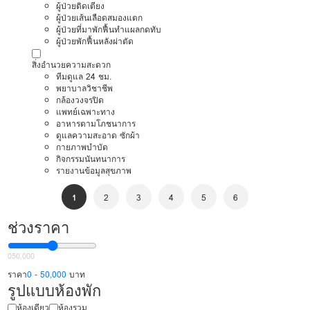
ผู้ป่วยติดเตียง
ผู้ป่วยเส้นเลือดสมองแตก
ผู้ป่วยที่มาพักฟื้นทำแผลกดทับ
ผู้ป่วยพักฟื้นหลังผ่าตัด
สิ่งอำนวยความสะดวก
ทีมดูแล 24 ชม.
พยาบาลวิชาชีพ
กล้องวงจรปิด
แพทย์เฉพาะทาง
อาหารตามโภชนาการ
ดูแลความสะอาด ซักผ้า
กายภาพบำบัด
กิจกรรมนันทนาการ
รายงานข้อมูลสุขภาพ
1
2
3
4
5
6
ช่วงราคา
0
50,000
ราคา
0 - 50,000
บาท
รูปแบบห้องพัก
ห้องเดียว
ห้องรวม