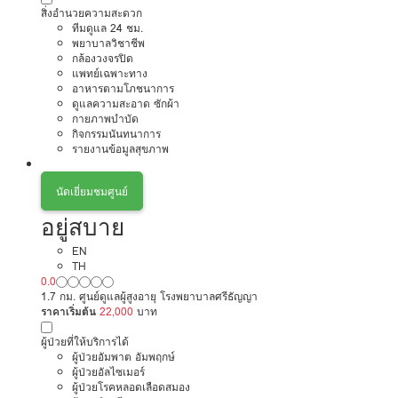
สิ่งอำนวยความสะดวก
ทีมดูแล 24 ชม.
พยาบาลวิชาชีพ
กล้องวงจรปิด
แพทย์เฉพาะทาง
อาหารตามโภชนาการ
ดูแลความสะอาด ซักผ้า
กายภาพบำบัด
กิจกรรมนันทนาการ
รายงานข้อมูลสุขภาพ
นัดเยี่ยมชมศูนย์
อยู่สบาย
EN
TH
0.0
1.7 กม. ศูนย์ดูแลผู้สูงอายุ โรงพยาบาลศรีธัญญา
ราคาเริ่มต้น
22,000
บาท
ผู้ป่วยที่ให้บริการได้
ผู้ป่วยอัมพาต อัมพฤกษ์
ผู้ป่วยอัลไซเมอร์
ผู้ป่วยโรคหลอดเลือดสมอง