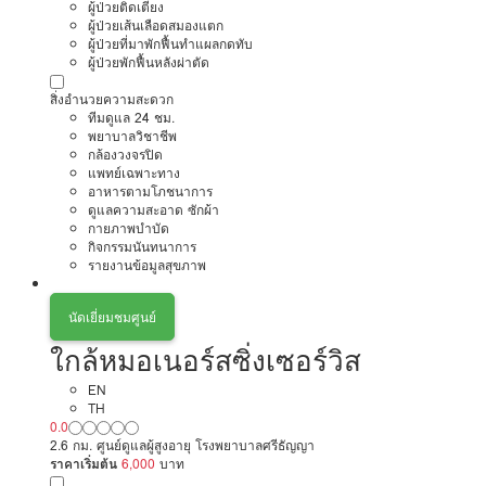
ผู้ป่วยติดเตียง
ผู้ป่วยเส้นเลือดสมองแตก
ผู้ป่วยที่มาพักฟื้นทำแผลกดทับ
ผู้ป่วยพักฟื้นหลังผ่าตัด
สิ่งอำนวยความสะดวก
ทีมดูแล 24 ชม.
พยาบาลวิชาชีพ
กล้องวงจรปิด
แพทย์เฉพาะทาง
อาหารตามโภชนาการ
ดูแลความสะอาด ซักผ้า
กายภาพบำบัด
กิจกรรมนันทนาการ
รายงานข้อมูลสุขภาพ
นัดเยี่ยมชมศูนย์
ใกล้หมอเนอร์สซิ่งเซอร์วิส
EN
TH
0.0
2.6 กม. ศูนย์ดูแลผู้สูงอายุ โรงพยาบาลศรีธัญญา
ราคาเริ่มต้น
6,000
บาท