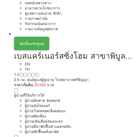
แพทย์เฉพาะทาง
อาหารตามโภชนาการ
ดูแลความสะอาด ซักผ้า
กายภาพบำบัด
กิจกรรมนันทนาการ
รายงานข้อมูลสุขภาพ
นัดเยี่ยมชมศูนย์
เบสแคร์เนอร์สซิ่งโฮม สาขาพิบูล
สงคราม
EN
TH
0.0
2.5 กม. ศูนย์ดูแลผู้สูงอายุ โรงพยาบาลศรีธัญญา
ราคาเริ่มต้น
20,000
บาท
ผู้ป่วยที่ให้บริการได้
ผู้ป่วยอัมพาต อัมพฤกษ์
ผู้ป่วยอัลไซเมอร์
ผู้ป่วยโรคหลอดเลือดสมอง
ผู้ป่วยติดเตียง
ผู้ป่วยเส้นเลือดสมองแตก
ผู้ป่วยที่มาพักฟื้นทำแผลกดทับ
ผู้ป่วยพักฟื้นหลังผ่าตัด