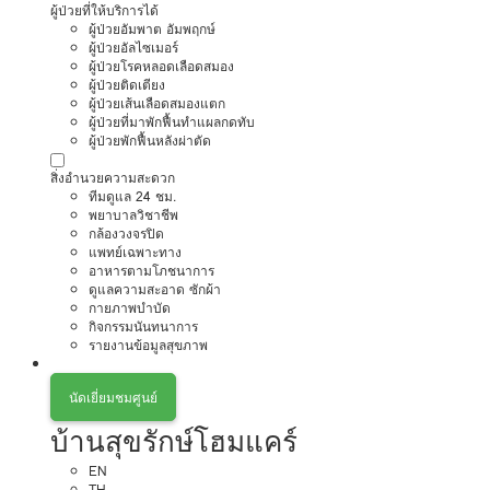
ผู้ป่วยที่ให้บริการได้
ผู้ป่วยอัมพาต อัมพฤกษ์
ผู้ป่วยอัลไซเมอร์
ผู้ป่วยโรคหลอดเลือดสมอง
ผู้ป่วยติดเตียง
ผู้ป่วยเส้นเลือดสมองแตก
ผู้ป่วยที่มาพักฟื้นทำแผลกดทับ
ผู้ป่วยพักฟื้นหลังผ่าตัด
สิ่งอำนวยความสะดวก
ทีมดูแล 24 ชม.
พยาบาลวิชาชีพ
กล้องวงจรปิด
แพทย์เฉพาะทาง
อาหารตามโภชนาการ
ดูแลความสะอาด ซักผ้า
กายภาพบำบัด
กิจกรรมนันทนาการ
รายงานข้อมูลสุขภาพ
นัดเยี่ยมชมศูนย์
บ้านสุขรักษ์โฮมแคร์
EN
TH