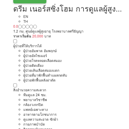
ดรีม เนอร์สซิ่งโฮม การดูแลผู้สูง
อายุหรือผู้มีภาวะพึ่งพิง
EN
TH
0.0
1.2 กม. ศูนย์ดูแลผู้สูงอายุ โรงพยาบาลศรีธัญญา
ราคาเริ่มต้น
20,000
บาท
ผู้ป่วยที่ให้บริการได้
ผู้ป่วยอัมพาต อัมพฤกษ์
ผู้ป่วยอัลไซเมอร์
ผู้ป่วยโรคหลอดเลือดสมอง
ผู้ป่วยติดเตียง
ผู้ป่วยเส้นเลือดสมองแตก
ผู้ป่วยที่มาพักฟื้นทำแผลกดทับ
ผู้ป่วยพักฟื้นหลังผ่าตัด
สิ่งอำนวยความสะดวก
ทีมดูแล 24 ชม.
พยาบาลวิชาชีพ
กล้องวงจรปิด
แพทย์เฉพาะทาง
อาหารตามโภชนาการ
ดูแลความสะอาด ซักผ้า
กายภาพบำบัด