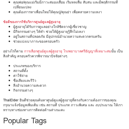
คุณพ่อ/คุณแม่เริ่มมีภาวะสมองเสื่อม เริ่มหลงลืม สับสน และมีพฤติกรรมที่
เปลี่ยนแปลง
คุณต้องการหาเพื่อนใหม่ให้คุณปู่/คุณย่า เพื่อคลายความเหงา
ข้อดีของการใช้บริการศูนย์ดูแลผู้สูงอายุ
ผู้สูงอายุได้รับการดูแลอย่างใกล้ชิดจากผู้เชี่ยวชาญ
มีกิจกรรมต่างๆ ให้ทำ ช่วยให้ผู้สูงอายุรู้สึกไม่เหงา
อยู่ในสถานที่ปลอดภัย มีอุปกรณ์อำนวยความสะดวกครบครัน
ช่วยแบ่งเบาภาระของครอบครัว
อย่างไรก็ตาม
การเลือกศูนย์ดูแลผู้สูงอายุ โรงพยาบาลศรีธัญญาที่เหมาะสม
นั้น เป็น
สิ่งสำคัญ ครอบครัวควรพิจารณาปัจจัยต่างๆ
ประเภทของบริการ
สถานที่ตั้ง
ค่าใช้จ่าย
ชื่อเสียงและรีวิว
สิ่งอำนวยความสะดวก
กิจกรรมต่างๆ
ThaiElder
ยินดีช่วยคุณค้นหาศูนย์ดูแลผู้สูงอายุที่ตรงกับความต้องการของคุณ
กรุณาแจ้งข้อมูลเพิ่มเติม เช่น สถานที่ ประเภท ภาวะพิเศษ และ งบประมาณ ให้เรา
ทราบทางช่องทางการติดต่อด้านล่างนะคะ
Popular Tags