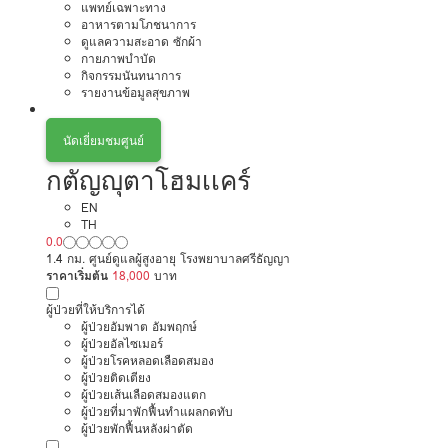
แพทย์เฉพาะทาง
อาหารตามโภชนาการ
ดูแลความสะอาด ซักผ้า
กายภาพบำบัด
กิจกรรมนันทนาการ
รายงานข้อมูลสุขภาพ
นัดเยี่ยมชมศูนย์
กตัญญุตาโฮมเเคร์
EN
TH
0.0
1.4 กม. ศูนย์ดูแลผู้สูงอายุ โรงพยาบาลศรีธัญญา
ราคาเริ่มต้น
18,000
บาท
ผู้ป่วยที่ให้บริการได้
ผู้ป่วยอัมพาต อัมพฤกษ์
ผู้ป่วยอัลไซเมอร์
ผู้ป่วยโรคหลอดเลือดสมอง
ผู้ป่วยติดเตียง
ผู้ป่วยเส้นเลือดสมองแตก
ผู้ป่วยที่มาพักฟื้นทำแผลกดทับ
ผู้ป่วยพักฟื้นหลังผ่าตัด