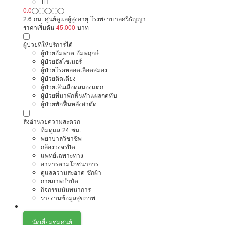
TH
0.0
2.6 กม. ศูนย์ดูแลผู้สูงอายุ โรงพยาบาลศรีธัญญา
ราคาเริ่มต้น
45,000
บาท
ผู้ป่วยที่ให้บริการได้
ผู้ป่วยอัมพาต อัมพฤกษ์
ผู้ป่วยอัลไซเมอร์
ผู้ป่วยโรคหลอดเลือดสมอง
ผู้ป่วยติดเตียง
ผู้ป่วยเส้นเลือดสมองแตก
ผู้ป่วยที่มาพักฟื้นทำแผลกดทับ
ผู้ป่วยพักฟื้นหลังผ่าตัด
สิ่งอำนวยความสะดวก
ทีมดูแล 24 ชม.
พยาบาลวิชาชีพ
กล้องวงจรปิด
แพทย์เฉพาะทาง
อาหารตามโภชนาการ
ดูแลความสะอาด ซักผ้า
กายภาพบำบัด
กิจกรรมนันทนาการ
รายงานข้อมูลสุขภาพ
นัดเยี่ยมชมศูนย์