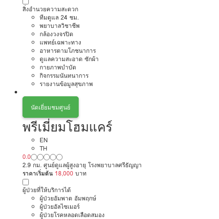
สิ่งอำนวยความสะดวก
ทีมดูแล 24 ชม.
พยาบาลวิชาชีพ
กล้องวงจรปิด
แพทย์เฉพาะทาง
อาหารตามโภชนาการ
ดูแลความสะอาด ซักผ้า
กายภาพบำบัด
กิจกรรมนันทนาการ
รายงานข้อมูลสุขภาพ
นัดเยี่ยมชมศูนย์
พรีเมี่ยมโฮมแคร์
EN
TH
0.0
2.9 กม. ศูนย์ดูแลผู้สูงอายุ โรงพยาบาลศรีธัญญา
ราคาเริ่มต้น
18,000
บาท
ผู้ป่วยที่ให้บริการได้
ผู้ป่วยอัมพาต อัมพฤกษ์
ผู้ป่วยอัลไซเมอร์
ผู้ป่วยโรคหลอดเลือดสมอง