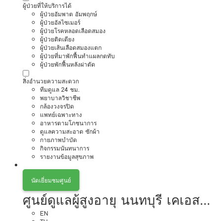
ผู้ป่วยที่ให้บริการได้
ผู้ป่วยอัมพาต อัมพฤกษ์
ผู้ป่วยอัลไซเมอร์
ผู้ป่วยโรคหลอดเลือดสมอง
ผู้ป่วยติดเตียง
ผู้ป่วยเส้นเลือดสมองแตก
ผู้ป่วยที่มาพักฟื้นทำแผลกดทับ
ผู้ป่วยพักฟื้นหลังผ่าตัด
สิ่งอำนวยความสะดวก
ทีมดูแล 24 ชม.
พยาบาลวิชาชีพ
กล้องวงจรปิด
แพทย์เฉพาะทาง
อาหารตามโภชนาการ
ดูแลความสะอาด ซักผ้า
กายภาพบำบัด
กิจกรรมนันทนาการ
รายงานข้อมูลสุขภาพ
นัดเยี่ยมชมศูนย์
ศูนย์ดูแลผู้สูงอายุ นนทบุรี เคเอส
โฮมแคร์
EN