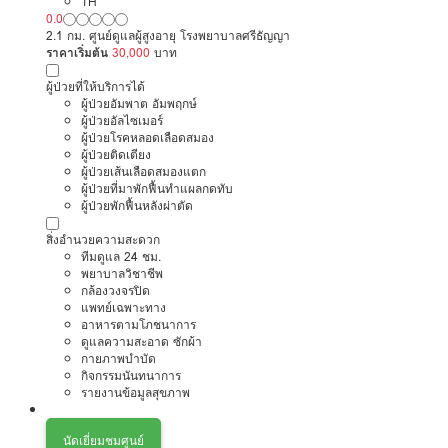
TH
0.0
2.1 กม. ศูนย์ดูแลผู้สูงอายุ โรงพยาบาลศรีธัญญา
ราคาเริ่มต้น
30,000
บาท
ผู้ป่วยที่ให้บริการได้
ผู้ป่วยอัมพาต อัมพฤกษ์
ผู้ป่วยอัลไซเมอร์
ผู้ป่วยโรคหลอดเลือดสมอง
ผู้ป่วยติดเตียง
ผู้ป่วยเส้นเลือดสมองแตก
ผู้ป่วยที่มาพักฟื้นทำแผลกดทับ
ผู้ป่วยพักฟื้นหลังผ่าตัด
สิ่งอำนวยความสะดวก
ทีมดูแล 24 ชม.
พยาบาลวิชาชีพ
กล้องวงจรปิด
แพทย์เฉพาะทาง
อาหารตามโภชนาการ
ดูแลความสะอาด ซักผ้า
กายภาพบำบัด
กิจกรรมนันทนาการ
รายงานข้อมูลสุขภาพ
นัดเยี่ยมชมศูนย์