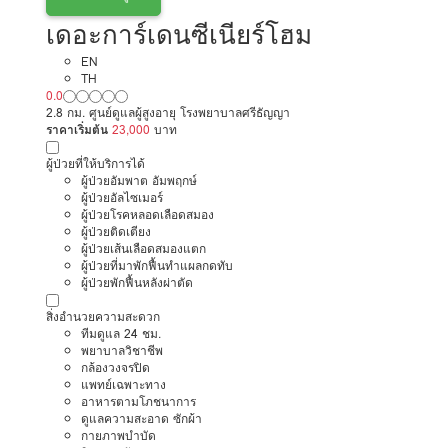
เดอะการ์เดนซีเนียร์โฮม
EN
TH
0.0
2.8 กม. ศูนย์ดูแลผู้สูงอายุ โรงพยาบาลศรีธัญญา
ราคาเริ่มต้น
23,000
บาท
ผู้ป่วยที่ให้บริการได้
ผู้ป่วยอัมพาต อัมพฤกษ์
ผู้ป่วยอัลไซเมอร์
ผู้ป่วยโรคหลอดเลือดสมอง
ผู้ป่วยติดเตียง
ผู้ป่วยเส้นเลือดสมองแตก
ผู้ป่วยที่มาพักฟื้นทำแผลกดทับ
ผู้ป่วยพักฟื้นหลังผ่าตัด
สิ่งอำนวยความสะดวก
ทีมดูแล 24 ชม.
พยาบาลวิชาชีพ
กล้องวงจรปิด
แพทย์เฉพาะทาง
อาหารตามโภชนาการ
ดูแลความสะอาด ซักผ้า
กายภาพบำบัด