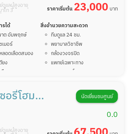
23,000
์ดูแลผู้สูงอายุ
ราคาเริ่มต้น
บาท
าไท 3
การได้
สิ่งอำนวยความสะดวก
มพาต อัมพฤกษ์
ทีมดูแล 24 ชม.
ไซเมอร์
พยาบาลวิชาชีพ
รคหลอดเลือดสมอง
กล้องวงจรปิด
เตียง
แพทย์เฉพาะทาง
้นเลือดสมองแตก
อาหารตามโภชนาการ
่มาพักฟื้นทำแผลกด
ดูแลความสะอาด ซักผ้า
กายภาพบำบัด
ซอรี่โฮม
นัดเยี่ยมชมศูนย์
ฟื้นหลังผ่าตัด
กิจกรรมนันทนาการ
ม ซีเนียร์แคร์
รายงานข้อมูลสุขภาพ
0.0
67,500
์ดูแลผู้สูงอายุ
ราคาเริ่มต้น
บาท