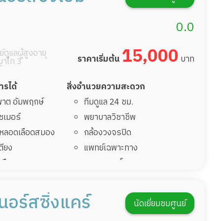
กิจกรรมนันทนาการ
รายงานข้อมูลสุขภาพ
0.0
15,000
์ดูแลผู้สูงอายุ
ราคาเริ่มต้น
บาท
าไท 3
การได้
สิ่งอำนวยความสะดวก
มพาต อัมพฤกษ์
ทีมดูแล 24 ชม.
ไซเมอร์
พยาบาลวิชาชีพ
รคหลอดเลือดสมอง
กล้องวงจรปิด
เตียง
แพทย์เฉพาะทาง
้นเลือดสมองแตก
อาหารตามโภชนาการ
่มาพักฟื้นทำแผลกด
ดูแลความสะอาด ซักผ้า
กายภาพบำบัด
เนอร์สซิ่งแคร์
นัดเยี่ยมชมศูนย์
ฟื้นหลังผ่าตัด
กิจกรรมนันทนาการ