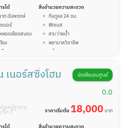
การได้
สิ่งอำนวยความสะดวก
มพาต อัมพฤกษ์
ทีมดูแล 24 ชม.
ไซเมอร์
ฟิตเนส
รคหลอดเลือดสมอง
สระว่ายน้ำ
เตียง
พยาบาลวิชาชีพ
้นเลือดสมองแตก
กล้องวงจรปิด
่มาพักฟื้นทำแผลกด
แพทย์เฉพาะทาง
อาหารตามโภชนาการ
น เนอร์สซิ่งโฮม
นัดเยี่ยมชมศูนย์
ฟื้นหลังผ่าตัด
ดูแลความสะอาด ซักผ้า
กายภาพบำบัด
0.0
กิจกรรมนันทนาการ
รายงานข้อมูลสุขภาพ
18,000
์ดูแลผู้สูงอายุ
ราคาเริ่มต้น
บาท
าไท 3
การได้
สิ่งอำนวยความสะดวก