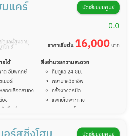
ฮมแคร์
นัดเยี่ยมชมศูนย์
0.0
16,000
์ดูแลผู้สูงอายุ
ราคาเริ่มต้น
บาท
าไท 3
การได้
สิ่งอำนวยความสะดวก
มพาต อัมพฤกษ์
ทีมดูแล 24 ชม.
ไซเมอร์
พยาบาลวิชาชีพ
รคหลอดเลือดสมอง
กล้องวงจรปิด
เตียง
แพทย์เฉพาะทาง
่มาพักฟื้นทำแผลกด
อาหารตามโภชนาการ
ดูแลความสะอาด ซักผ้า
ฟื้นหลังผ่าตัด
กายภาพบำบัด
นอร์สซิ่งโฮม
นัดเยี่ยมชมศูนย์