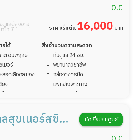
รายงานข้อมูลสุขภาพ
0.0
16,000
์ดูแลผู้สูงอายุ
ราคาเริ่มต้น
บาท
าไท 3
การได้
สิ่งอำนวยความสะดวก
มพาต อัมพฤกษ์
ทีมดูแล 24 ชม.
ไซเมอร์
พยาบาลวิชาชีพ
รคหลอดเลือดสมอง
กล้องวงจรปิด
เตียง
แพทย์เฉพาะทาง
้นเลือดสมองแตก
อาหารตามโภชนาการ
่มาพักฟื้นทำแผลกด
ดูแลความสะอาด ซักผ้า
กายภาพบำบัด
ลสุขเนอร์สซิ่ง
นัดเยี่ยมชมศูนย์
ฟื้นหลังผ่าตัด
กิจกรรมนันทนาการ
รายงานข้อมูลสุขภาพ
0.0