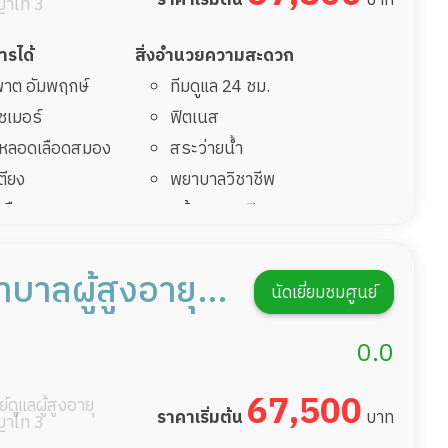
าไท 3
การได้
สิ่งอำนวยความสะดวก
มพาต อัมพฤกษ์
ทีมดูแล 24 ชม.
ไซเมอร์
ฟิตเนส
รคหลอดเลือดสมอง
สระว่ายน้ำ
เตียง
พยาบาลวิชาชีพ
้นเลือดสมองแตก
กล้องวงจรปิด
่มาพักฟื้นทำแผลกด
แพทย์เฉพาะทาง
อาหารตามโภชนาการ
บาลผู้สูงอายุ
นัดเยี่ยมชมศูนย์
ฟื้นหลังผ่าตัด
ดูแลความสะอาด ซักผ้า
ย์เวชศาสตร์
กายภาพบำบัด
0.0
กิจกรรมนันทนาการ
รายงานข้อมูลสุขภาพ
67,500
์ดูแลผู้สูงอายุ
ราคาเริ่มต้น
บาท
าไท 3