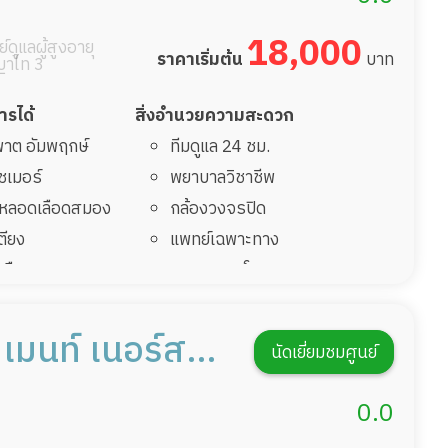
18,000
์ดูแลผู้สูงอายุ
ราคาเริ่มต้น
บาท
าไท 3
การได้
สิ่งอำนวยความสะดวก
มพาต อัมพฤกษ์
ทีมดูแล 24 ชม.
ไซเมอร์
พยาบาลวิชาชีพ
รคหลอดเลือดสมอง
กล้องวงจรปิด
เตียง
แพทย์เฉพาะทาง
้นเลือดสมองแตก
อาหารตามโภชนาการ
่มาพักฟื้นทำแผลกด
ดูแลความสะอาด ซักผ้า
กายภาพบำบัด
เมนท์ เนอร์สซิ่ง
นัดเยี่ยมชมศูนย์
ฟื้นหลังผ่าตัด
กิจกรรมนันทนาการ
รายงานข้อมูลสุขภาพ
0.0