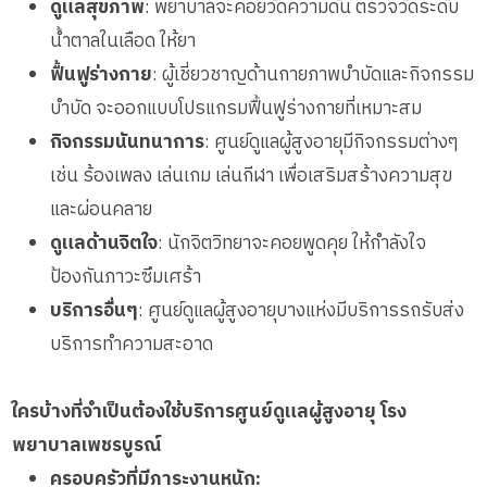
ดูแลสุขภาพ
: พยาบาลจะคอยวัดความดัน ตรวจวัดระดับ
น้ำตาลในเลือด ให้ยา
ฟื้นฟูร่างกาย
: ผู้เชี่ยวชาญด้านกายภาพบำบัดและกิจกรรม
บำบัด จะออกแบบโปรแกรมฟื้นฟูร่างกายที่เหมาะสม
กิจกรรมนันทนาการ
: ศูนย์ดูแลผู้สูงอายุมีกิจกรรมต่างๆ
เช่น ร้องเพลง เล่นเกม เล่นกีฬา เพื่อเสริมสร้างความสุข
และผ่อนคลาย
ดูแลด้านจิตใจ
: นักจิตวิทยาจะคอยพูดคุย ให้กำลังใจ
ป้องกันภาวะซึมเศร้า
บริการอื่นๆ
: ศูนย์ดูแลผู้สูงอายุบางแห่งมีบริการรถรับส่ง
บริการทำความสะอาด
ใครบ้างที่จำเป็นต้องใช้บริการศูนย์ดูแลผู้สูงอายุ โรง
พยาบาลเพชรบูรณ์
ครอบครัวที่มีภาระงานหนัก: