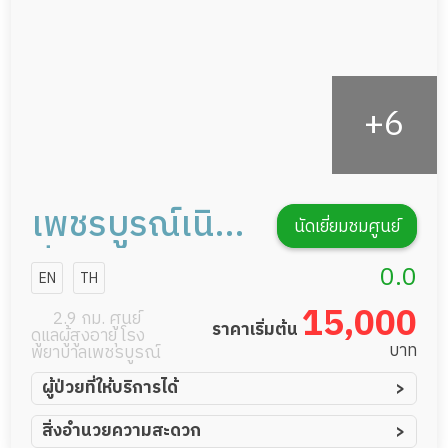
เพชรบูรณ์เนิร์ส
นัดเยี่ยมชมศูนย์
ซิ่งแคร์
0.0
EN
TH
15,000
2.9 กม. ศูนย์
ราคาเริ่มต้น
ดูแลผู้สูงอายุ โรง
บาท
พยาบาลเพชรบูรณ์
ผู้ป่วยที่ให้บริการได้
ผู้ป่วยอัมพาต อัมพฤกษ์
สิ่งอำนวยความสะดวก