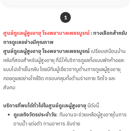
ผู้ป่วยอัลไซเมอร์
ทีมดูแล 24 ชม.
ผู้ป่วยโรคหลอดเลือดสมอง
พยาบาลวิชาชีพ
1
ผู้ป่วยติดเตียง
กล้องวงจรปิด
ผู้ป่วยเส้นเลือดสมองแตก
แพทย์เฉพาะทาง
ศูนย์ดูแลผู้สูงอายุ โรงพยาบาลเพชรบูรณ์
: ทางเลือกสำหรับ
ผู้ป่วยที่มาพักฟื้นทำแผลกดทับ
อาหารตามโภชนาการ
การดูแลอย่างมีคุณภาพ
ผู้ป่วยพักฟื้นหลังผ่าตัด
ดูแลความสะอาด ซักผ้า
ศูนย์ดูแลผู้สูงอายุ โรงพยาบาลเพชรบูรณ์
เปรียบเสมือนบ้าน
กายภาพบำบัด
หลังที่สองสำหรับผู้สูงอายุ ที่นี่ให้บริการดูแลทั้งแบบพักค้างและ
กิจกรรมนันทนาการ
แบบไปเช้าเย็นกลับ โดยมีทีมผู้เชี่ยวชาญด้านการดูแลผู้สูงอายุ
รายงานข้อมูลสุขภาพ
คอยดูแลอย่างใกล้ชิด ครอบคลุมทั้งด้านร่างกาย จิตใจ และ
สังคม
บริการที่พบได้ทั่วไปในศูนย์ดูแลผู้สูงอายุ
มีดังนี้
ดูแลกิจวัตรประจำวัน
: ทีมงานจะช่วยเหลือผู้สูงอายุในการ
อาบน้ำ แต่งตัว ทานอาหาร ขับถ่าย