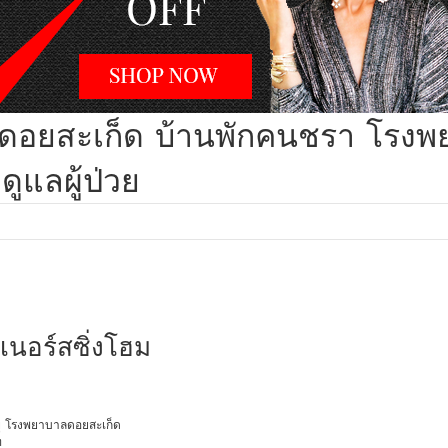
บาลดอยสะเก็ด บ้านพักคนชรา โรง
แลผู้ป่วย
เนอร์สซิ่งโฮม
อายุ โรงพยาบาลดอยสะเก็ด
ท