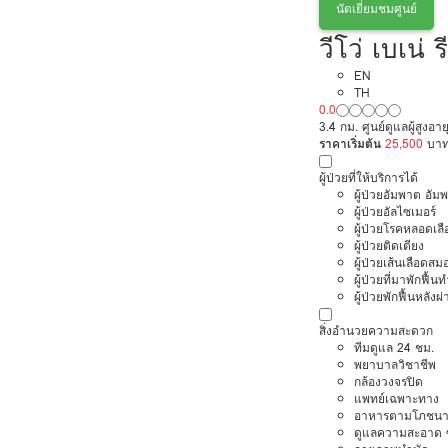
นัดเยี่ยมชมศูนย์
วีโว่ เบเน่ 
EN
TH
0.0
3.4 กม. ศูนย์ดูแลผู้สูง
ราคาเริ่มต้น
25,500
บา
ผู้ป่วยที่ให้บริการได้
ผู้ป่วยอัมพาต อัม
ผู้ป่วยอัลไซเมอร์
ผู้ป่วยโรคหลอดเล
ผู้ป่วยติดเตียง
ผู้ป่วยเส้นเลือดส
ผู้ป่วยที่มาพักฟื้
ผู้ป่วยพักฟื้นหลังผ่
สิ่งอำนวยความสะดวก
ทีมดูแล 24 ชม.
พยาบาลวิชาชีพ
กล้องวงจรปิด
แพทย์เฉพาะทาง
อาหารตามโภชนา
ดูแลความสะอาด ซ