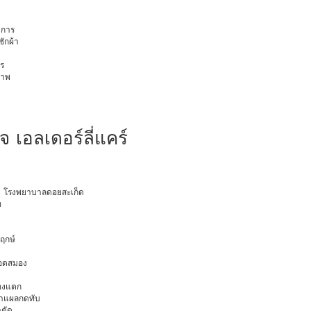
การ
ักผ้า
ร
ภาพ
ใจ เอลเดอร์ลี่แคร์
อายุ โรงพยาบาลดอยสะเก็ด
ท
พฤกษ์
ือดสมอง
มองแตก
นทำแผลกดทับ
าตัด