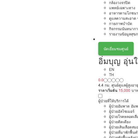
กล้องวงจรปิด
แพทย์เฉพาะทาง
อาหารตามโภชนา
ดูแลความสะอาด ซ
กายภาพบำบัด
กิจกรรมนันทนากา
รายงานข้อมูลสุข
นัดเยี่ยมชมศูนย์
อิ่มบุญ อุ่น
EN
TH
0.0
4.4 กม. ศูนย์ดูแลผู้สูง
ราคาเริ่มต้น
15,000
บา
ผู้ป่วยที่ให้บริการได้
ผู้ป่วยอัมพาต อัม
ผู้ป่วยอัลไซเมอร์
ผู้ป่วยโรคหลอดเล
ผู้ป่วยติดเตียง
ผู้ป่วยเส้นเลือดส
ผู้ป่วยที่มาพักฟื้
ผู้ป่วยพักฟื้นหลังผ่