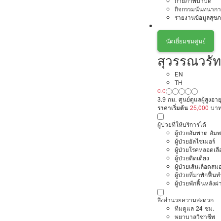
กายภาพบำบัด
กิจกรรมนันทนากา
รายงานข้อมูลสุข
นัดเยี่ยมชมศูนย์
สุวรรณวรัท
EN
TH
0.0
3.9 กม. ศูนย์ดูแลผู้สูง
ราคาเริ่มต้น
25,000
บา
ผู้ป่วยที่ให้บริการได้
ผู้ป่วยอัมพาต อัม
ผู้ป่วยอัลไซเมอร์
ผู้ป่วยโรคหลอดเล
ผู้ป่วยติดเตียง
ผู้ป่วยเส้นเลือดส
ผู้ป่วยที่มาพักฟื้
ผู้ป่วยพักฟื้นหลังผ่
สิ่งอำนวยความสะดวก
ทีมดูแล 24 ชม.
พยาบาลวิชาชีพ