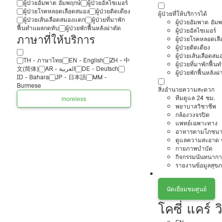
ผู้ป่วยอัมพาต อัมพฤกษ์
ผู้ป่วยอัลไซเมอร์
ผู้ป่วยโรคหลอดเลือดสมอง
ผู้ป่วยติดเตียง
ผู้ป่วยที่ให้บริการได้
ผู้ป่วยเส้นเลือดสมองแตก
ผู้ป่วยที่มาพัก
ผู้ป่วยอัมพาต อัม
ฟื้นทำแผลกดทับ
ผู้ป่วยพักฟื้นหลังผ่าตัด
ผู้ป่วยอัลไซเมอร์
ภาษาที่ให้บริการ
ผู้ป่วยโรคหลอดเล
ผู้ป่วยติดเตียง
ผู้ป่วยเส้นเลือดส
TH - ‏ภาษาไทย
EN - English
ZH - 中
ผู้ป่วยที่มาพักฟื้
文(简体)
‏AR - ‏العربية‏
DE - Deutsch
ผู้ป่วยพักฟื้นหลังผ่
ID - Bahara
JP - 日本語
MM -
Burmese
สิ่งอำนวยความสะดวก
ทีมดูแล 24 ชม.
more
less
พยาบาลวิชาชีพ
กล้องวงจรปิด
แพทย์เฉพาะทาง
อาหารตามโภชนา
ดูแลความสะอาด ซ
กายภาพบำบัด
กิจกรรมนันทนากา
รายงานข้อมูลสุข
นัดเยี่ยมชมศูนย์
โคซี่ แคร์ 