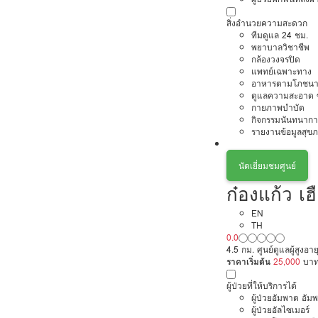
สิ่งอำนวยความสะดวก
ทีมดูแล 24 ชม.
พยาบาลวิชาชีพ
กล้องวงจรปิด
แพทย์เฉพาะทาง
อาหารตามโภชนา
ดูแลความสะอาด ซ
กายภาพบำบัด
กิจกรรมนันทนากา
รายงานข้อมูลสุข
นัดเยี่ยมชมศูนย์
ก๋องแก้ว เ
EN
TH
0.0
4.5 กม. ศูนย์ดูแลผู้สูง
ราคาเริ่มต้น
25,000
บา
ผู้ป่วยที่ให้บริการได้
ผู้ป่วยอัมพาต อัม
ผู้ป่วยอัลไซเมอร์