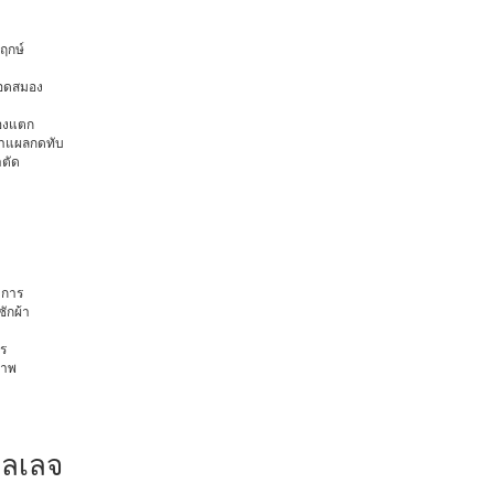
พฤกษ์
ือดสมอง
มองแตก
นทำแผลกดทับ
าตัด
การ
ักผ้า
ร
ภาพ
วิลเลจ