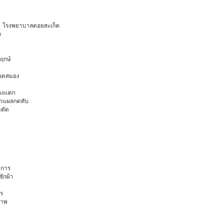
อายุ โรงพยาบาลดอยสะเก็ด
ท
พฤกษ์
ือดสมอง
มองแตก
นทำแผลกดทับ
าตัด
การ
ักผ้า
ร
ภาพ