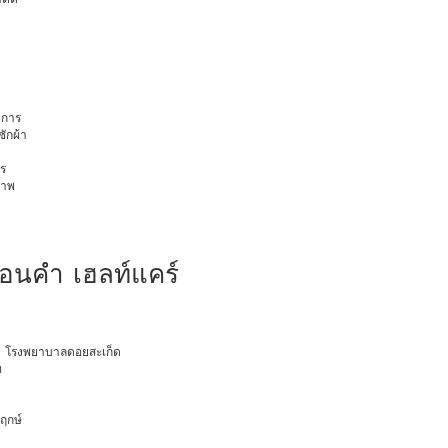
การ
ักผ้า
ร
ภาพ
ฮือนคำ เฮลท์แคร์
อายุ โรงพยาบาลดอยสะเก็ด
ท
พฤกษ์