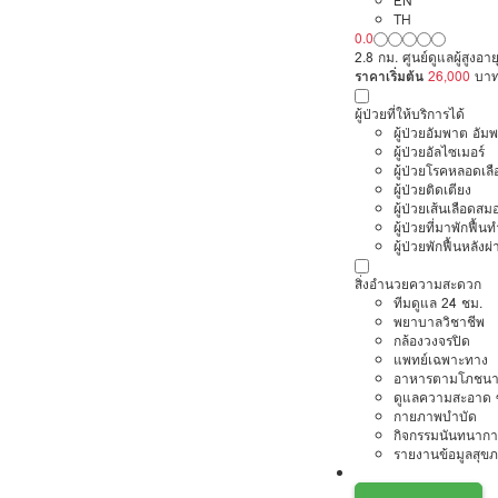
EN
TH
0.0
2.8 กม. ศูนย์ดูแลผู้สูง
ราคาเริ่มต้น
26,000
บา
ผู้ป่วยที่ให้บริการได้
ผู้ป่วยอัมพาต อัม
ผู้ป่วยอัลไซเมอร์
ผู้ป่วยโรคหลอดเล
ผู้ป่วยติดเตียง
ผู้ป่วยเส้นเลือดส
ผู้ป่วยที่มาพักฟื้
ผู้ป่วยพักฟื้นหลังผ่
สิ่งอำนวยความสะดวก
ทีมดูแล 24 ชม.
พยาบาลวิชาชีพ
กล้องวงจรปิด
แพทย์เฉพาะทาง
อาหารตามโภชนา
ดูแลความสะอาด ซ
กายภาพบำบัด
กิจกรรมนันทนากา
รายงานข้อมูลสุข