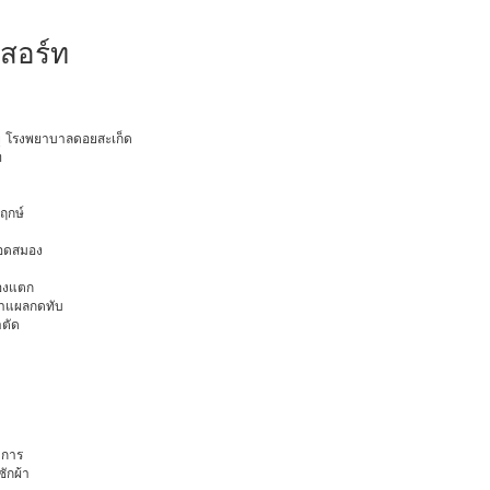
รีสอร์ท
อายุ โรงพยาบาลดอยสะเก็ด
ท
พฤกษ์
ือดสมอง
มองแตก
นทำแผลกดทับ
าตัด
การ
ักผ้า