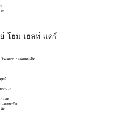
ร
ภาพ
ย์ โฮม เฮลท์ แคร์
อายุ โรงพยาบาลดอยสะเก็ด
ท
พฤกษ์
ือดสมอง
มองแตก
นทำแผลกดทับ
าตัด