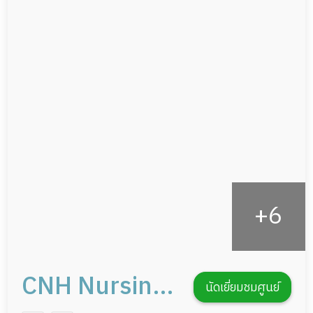
ผู้ป่วยเส้นเลือดสมองแตก
แพทย์เฉพาะทาง
ผู้ป่วยที่มาพักฟื้นทำแผลกดทับ
อาหารตามโภชนาการ
ผู้ป่วยพักฟื้นหลังผ่าตัด
ดูแลความสะอาด ซักผ้า
กายภาพบำบัด
กิจกรรมนันทนาการ
รายงานข้อมูลสุขภาพ
CNH Nursing
นัดเยี่ยมชมศูนย์