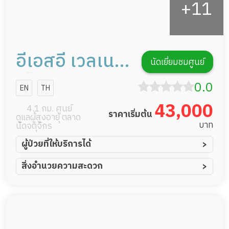
อีเอสอี เวลเนส
นัดเยี่ยมชมศูนย์
เซ็นเตอร์ การ
0.0
EN
TH
ดูแลผู้สูงอายุ
43,000
4.1 กม. ศูนย์
ราคาเริ่มต้น
ดูแลผู้สูงอายุ ตลาด
หรือผู้มีภาวะพึ่ง
บาท
นัดจตุจักร
พิง
ผู้ป่วยที่ให้บริการได้
ผู้ป่วยอัมพาต อัมพฤกษ์
สิ่งอำนวยความสะดวก
ผู้ป่วยอัลไซเมอร์
ทีมดูแล 24 ชม.
ผู้ป่วยโรคหลอดเลือดสมอง
ฟิตเนส
ผู้ป่วยติดเตียง
พยาบาลวิชาชีพ
ผู้ป่วยเส้นเลือดสมองแตก