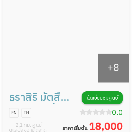
ดูแลความสะอาด ซักผ้า
กายภาพบำบัด
กิจกรรมนันทนาการ
รายงานข้อมูลสุขภาพ
ธราสิริ มัตสึมู
นัดเยี่ยมชมศูนย์
ระ เวลล์บีอิ้ง
0.0
EN
TH
แอนด์ โฮมเซอรี่
18,000
2.1 กม. ศูนย์
ราคาเริ่มต้น
ดูแลผู้สูงอายุ ตลาด