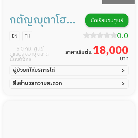
กตัญญุตาโฮม
นัดเยี่ยมชมศูนย์
เเคร์
0.0
EN
TH
18,000
5.0 กม. ศูนย์
ราคาเริ่มต้น
ดูแลผู้สูงอายุ ตลาด
บาท
นัดจตุจักร
ผู้ป่วยที่ให้บริการได้
ผู้ป่วยอัมพาต อัมพฤกษ์
สิ่งอำนวยความสะดวก
ผู้ป่วยอัลไซเมอร์
ทีมดูแล 24 ชม.
ผู้ป่วยโรคหลอดเลือดสมอง
พยาบาลวิชาชีพ
ผู้ป่วยติดเตียง
กล้องวงจรปิด
ผู้ป่วยเส้นเลือดสมองแตก
แพทย์เฉพาะทาง
ผู้ป่วยที่มาพักฟื้นทำแผลกดทับ
อาหารตามโภชนาการ
ผู้ป่วยพักฟื้นหลังผ่าตัด