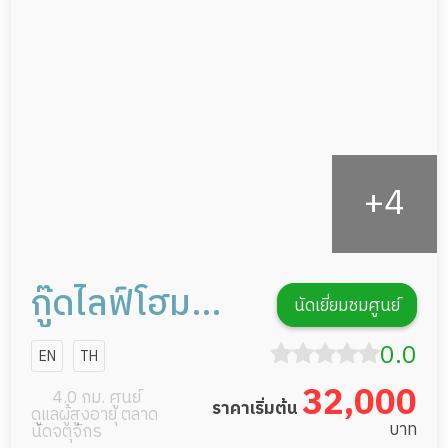
กายภาพบำบัด
กิจกรรมนันทนาการ
รายงานข้อมูลสุขภาพ
กู๊ดไลฟ์โฮม
นัดเยี่ยมชมศูนย์
วงศ์สว่าง
0.0
EN
TH
ประชาชื่น
32,000
4.0 กม. ศูนย์
ราคาเริ่มต้น
ดูแลผู้สูงอายุ ตลาด
บาท
นัดจตุจักร