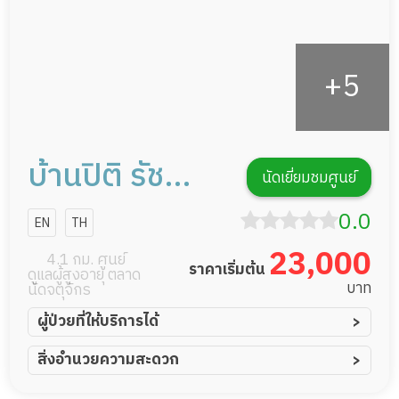
บ้านปิติ รัช
นัดเยี่ยมชมศูนย์
โยธิน
0.0
EN
TH
23,000
4.1 กม. ศูนย์
ราคาเริ่มต้น
ดูแลผู้สูงอายุ ตลาด
บาท
นัดจตุจักร
ผู้ป่วยที่ให้บริการได้
ผู้ป่วยอัมพาต อัมพฤกษ์
สิ่งอำนวยความสะดวก
ผู้ป่วยอัลไซเมอร์
ทีมดูแล 24 ชม.