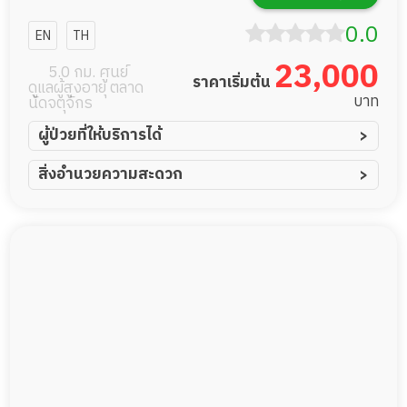
ซีเนียร์โฮม
0.0
EN
TH
23,000
5.0 กม. ศูนย์
ราคาเริ่มต้น
ดูแลผู้สูงอายุ ตลาด
บาท
นัดจตุจักร
ผู้ป่วยที่ให้บริการได้
ผู้ป่วยอัมพาต อัมพฤกษ์
สิ่งอำนวยความสะดวก
ผู้ป่วยอัลไซเมอร์
ทีมดูแล 24 ชม.
ผู้ป่วยโรคหลอดเลือดสมอง
พยาบาลวิชาชีพ
ผู้ป่วยติดเตียง
กล้องวงจรปิด
ผู้ป่วยเส้นเลือดสมองแตก
แพทย์เฉพาะทาง
ผู้ป่วยที่มาพักฟื้นทำแผลกดทับ
อาหารตามโภชนาการ
ผู้ป่วยพักฟื้นหลังผ่าตัด
ดูแลความสะอาด ซักผ้า
กายภาพบำบัด
กิจกรรมนันทนาการ