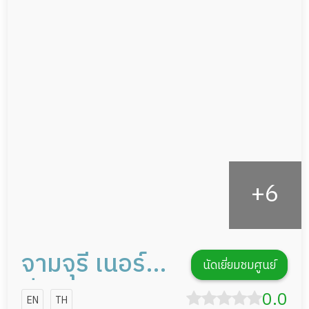
กล้องวงจรปิด
ผู้ป่วยที่มาพักฟื้นทำแผลกดทับ
แพทย์เฉพาะทาง
ผู้ป่วยพักฟื้นหลังผ่าตัด
อาหารตามโภชนาการ
ดูแลความสะอาด ซักผ้า
กายภาพบำบัด
กิจกรรมนันทนาการ
รายงานข้อมูลสุขภาพ
จามจุรี เนอร์ส
นัดเยี่ยมชมศูนย์
ซิ่งโฮม
0.0
EN
TH