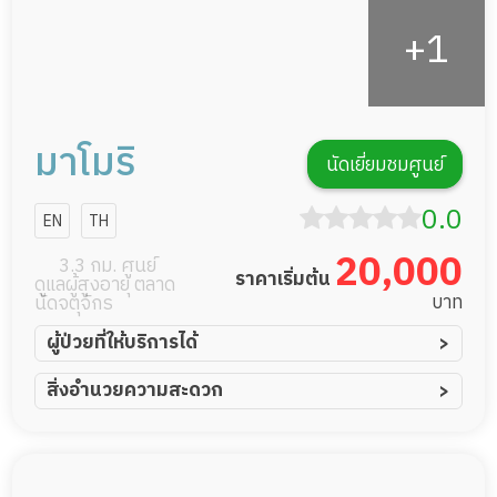
มาโมริ
นัดเยี่ยมชมศูนย์
0.0
EN
TH
20,000
3.3 กม. ศูนย์
ราคาเริ่มต้น
ดูแลผู้สูงอายุ ตลาด
บาท
นัดจตุจักร
ผู้ป่วยที่ให้บริการได้
ผู้ป่วยอัมพาต อัมพฤกษ์
สิ่งอำนวยความสะดวก
ผู้ป่วยอัลไซเมอร์
ทีมดูแล 24 ชม.
ผู้ป่วยโรคหลอดเลือดสมอง
พยาบาลวิชาชีพ
ผู้ป่วยติดเตียง
กล้องวงจรปิด