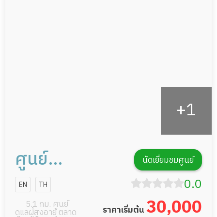
ดูแลความสะอาด ซักผ้า
กายภาพบำบัด
กิจกรรมนันทนาการ
รายงานข้อมูลสุขภาพ
ศูนย์
นัดเยี่ยมชมศูนย์
เวชศาสตร์
0.0
EN
TH
ฟื้นฟูบ้านหมอ
30,000
5.1 กม. ศูนย์
ราคาเริ่มต้น
ดูแลผู้สูงอายุ ตลาด