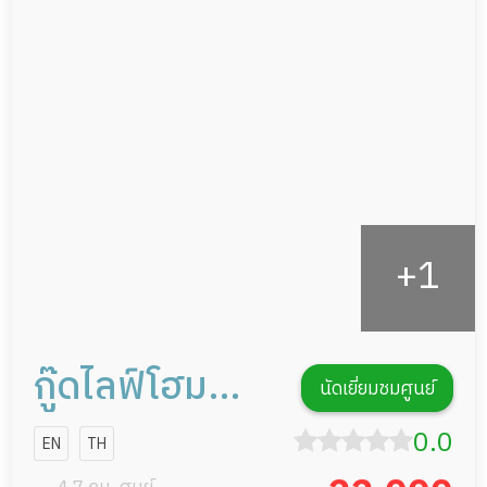
อาหารตามโภชนาการ
ผู้ป่วยพักฟื้นหลังผ่าตัด
ดูแลความสะอาด ซักผ้า
กายภาพบำบัด
กิจกรรมนันทนาการ
รายงานข้อมูลสุขภาพ
กู๊ดไลฟ์โฮม
นัดเยี่ยมชมศูนย์
ประชานิเวศน์
0.0
EN
TH
จตุจักร