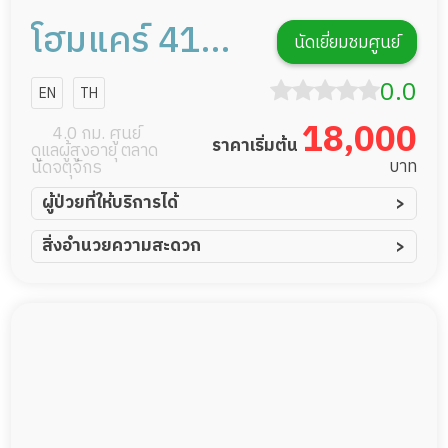
โฮมแคร์ 41
นัดเยี่ยมชมศูนย์
การดูแลผู้สูง
0.0
EN
TH
อายุหรือผู้มี
18,000
4.0 กม. ศูนย์
ราคาเริ่มต้น
ดูแลผู้สูงอายุ ตลาด
ภาวะพึ่งพิง
บาท
นัดจตุจักร
ผู้ป่วยที่ให้บริการได้
ผู้ป่วยอัมพาต อัมพฤกษ์
สิ่งอำนวยความสะดวก
ผู้ป่วยอัลไซเมอร์
ทีมดูแล 24 ชม.
ผู้ป่วยโรคหลอดเลือดสมอง
พยาบาลวิชาชีพ
ผู้ป่วยติดเตียง
กล้องวงจรปิด
ผู้ป่วยเส้นเลือดสมองแตก
แพทย์เฉพาะทาง
ผู้ป่วยที่มาพักฟื้นทำแผลกดทับ
อาหารตามโภชนาการ
ผู้ป่วยพักฟื้นหลังผ่าตัด
ดูแลความสะอาด ซักผ้า