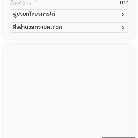
แคร์ การดูแลผู้
บาท
นัดจตุจักร
สูงอายุหรือผู้มี
ผู้ป่วยที่ให้บริการได้
ผู้ป่วยอัมพาต อัมพฤกษ์
สิ่งอำนวยความสะดวก
ภาวะพึ่งพิง
ผู้ป่วยอัลไซเมอร์
ทีมดูแล 24 ชม.
ผู้ป่วยโรคหลอดเลือดสมอง
พยาบาลวิชาชีพ
ผู้ป่วยติดเตียง
กล้องวงจรปิด
ผู้ป่วยเส้นเลือดสมองแตก
แพทย์เฉพาะทาง
ผู้ป่วยที่มาพักฟื้นทำแผลกดทับ
อาหารตามโภชนาการ
ผู้ป่วยพักฟื้นหลังผ่าตัด
ดูแลความสะอาด ซักผ้า
กายภาพบำบัด
กิจกรรมนันทนาการ
รายงานข้อมูลสุขภาพ