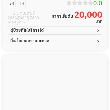
Home สาขา
0.0
EN
TH
รัชดาภิเษก 32
20,000
3.7 กม. ศูนย์
ราคาเริ่มต้น
ดูแลผู้สูงอายุ ตลาด
บาท
นัดจตุจักร
ผู้ป่วยที่ให้บริการได้
ผู้ป่วยอัมพาต อัมพฤกษ์
สิ่งอำนวยความสะดวก
ผู้ป่วยอัลไซเมอร์
ทีมดูแล 24 ชม.
ผู้ป่วยโรคหลอดเลือดสมอง
พยาบาลวิชาชีพ
ผู้ป่วยติดเตียง
กล้องวงจรปิด
ผู้ป่วยเส้นเลือดสมองแตก
แพทย์เฉพาะทาง
ผู้ป่วยที่มาพักฟื้นทำแผลกดทับ
อาหารตามโภชนาการ
ผู้ป่วยพักฟื้นหลังผ่าตัด
ดูแลความสะอาด ซักผ้า
กายภาพบำบัด
กิจกรรมนันทนาการ
รายงานข้อมูลสุขภาพ