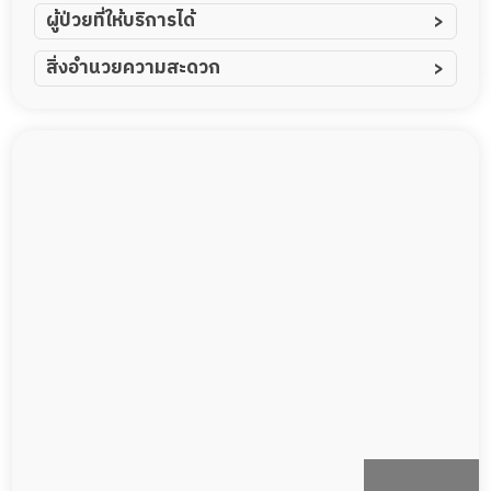
ผู้ป่วยที่ให้บริการได้
ผู้ป่วยอัมพาต อัมพฤกษ์
สิ่งอำนวยความสะดวก
ผู้ป่วยอัลไซเมอร์
ทีมดูแล 24 ชม.
ผู้ป่วยโรคหลอดเลือดสมอง
พยาบาลวิชาชีพ
ผู้ป่วยติดเตียง
กล้องวงจรปิด
ผู้ป่วยเส้นเลือดสมองแตก
แพทย์เฉพาะทาง
ผู้ป่วยที่มาพักฟื้นทำแผลกดทับ
อาหารตามโภชนาการ
ผู้ป่วยพักฟื้นหลังผ่าตัด
ดูแลความสะอาด ซักผ้า
กายภาพบำบัด
กิจกรรมนันทนาการ
รายงานข้อมูลสุขภาพ