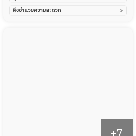
ผู้ป่วยอัมพาต อัมพฤกษ์
สิ่งอำนวยความสะดวก
ผู้ป่วยอัลไซเมอร์
ทีมดูแล 24 ชม.
ผู้ป่วยโรคหลอดเลือดสมอง
ฟิตเนส
ผู้ป่วยติดเตียง
พยาบาลวิชาชีพ
ผู้ป่วยเส้นเลือดสมองแตก
กล้องวงจรปิด
ผู้ป่วยที่มาพักฟื้นทำแผลกดทับ
แพทย์เฉพาะทาง
ผู้ป่วยพักฟื้นหลังผ่าตัด
อาหารตามโภชนาการ
ดูแลความสะอาด ซักผ้า
กายภาพบำบัด
กิจกรรมนันทนาการ
รายงานข้อมูลสุขภาพ