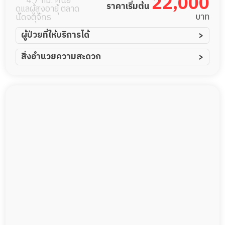
22,000
4.7 กม. ศูนย์
ราคาเริ่มต้น
ดูแลผู้สูงอายุ ตลาด
บาท
นัดจตุจักร
ผู้ป่วยที่ให้บริการได้
ผู้ป่วยอัมพาต อัมพฤกษ์
สิ่งอำนวยความสะดวก
ผู้ป่วยอัลไซเมอร์
ทีมดูแล 24 ชม.
ผู้ป่วยโรคหลอดเลือดสมอง
พยาบาลวิชาชีพ
ผู้ป่วยติดเตียง
กล้องวงจรปิด
ผู้ป่วยเส้นเลือดสมองแตก
แพทย์เฉพาะทาง
ผู้ป่วยที่มาพักฟื้นทำแผลกดทับ
อาหารตามโภชนาการ
ผู้ป่วยพักฟื้นหลังผ่าตัด
ดูแลความสะอาด ซักผ้า
กายภาพบำบัด
กิจกรรมนันทนาการ
รายงานข้อมูลสุขภาพ