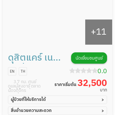
ดุสิตแคร์ เนอ
นัดเยี่ยมชมศูนย์
ร์สซิ่งโฮม
0.0
EN
TH
32,500
3.7 กม. ศูนย์
ราคาเริ่มต้น
ดูแลผู้สูงอายุ ตลาด
บาท
นัดจตุจักร
ผู้ป่วยที่ให้บริการได้
ผู้ป่วยอัมพาต อัมพฤกษ์
สิ่งอำนวยความสะดวก