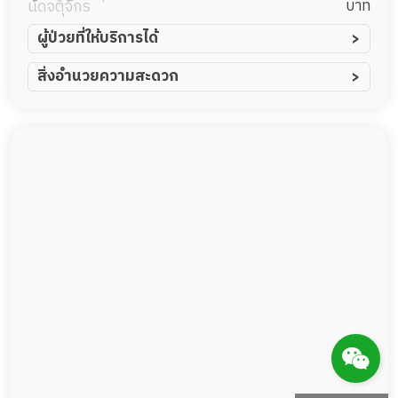
บาท
นัดจตุจักร
ผู้ป่วยที่ให้บริการได้
ผู้ป่วยอัมพาต อัมพฤกษ์
สิ่งอำนวยความสะดวก
ผู้ป่วยอัลไซเมอร์
ทีมดูแล 24 ชม.
ผู้ป่วยโรคหลอดเลือดสมอง
พยาบาลวิชาชีพ
ผู้ป่วยติดเตียง
กล้องวงจรปิด
ผู้ป่วยเส้นเลือดสมองแตก
แพทย์เฉพาะทาง
ผู้ป่วยที่มาพักฟื้นทำแผลกดทับ
อาหารตามโภชนาการ
ผู้ป่วยพักฟื้นหลังผ่าตัด
ดูแลความสะอาด ซักผ้า
กายภาพบำบัด
กิจกรรมนันทนาการ
รายงานข้อมูลสุขภาพ
Messenger