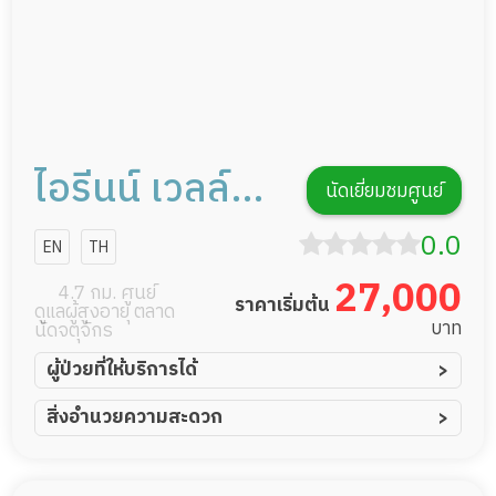
ไอรีนน์ เวลล์บี
นัดเยี่ยมชมศูนย์
อิง
0.0
EN
TH
27,000
4.7 กม. ศูนย์
ราคาเริ่มต้น
ดูแลผู้สูงอายุ ตลาด
บาท
นัดจตุจักร
ผู้ป่วยที่ให้บริการได้
ผู้ป่วยอัมพาต อัมพฤกษ์
สิ่งอำนวยความสะดวก
ผู้ป่วยอัลไซเมอร์
ทีมดูแล 24 ชม.
ผู้ป่วยโรคหลอดเลือดสมอง
พยาบาลวิชาชีพ