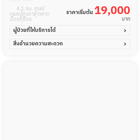
19,000
4.1 กม. ศูนย์
ราคาเริ่มต้น
ดูแลผู้สูงอายุ ตลาด
บาท
นัดจตุจักร
ผู้ป่วยที่ให้บริการได้
ผู้ป่วยอัมพาต อัมพฤกษ์
สิ่งอำนวยความสะดวก
ผู้ป่วยอัลไซเมอร์
ทีมดูแล 24 ชม.
ผู้ป่วยโรคหลอดเลือดสมอง
พยาบาลวิชาชีพ
ผู้ป่วยติดเตียง
กล้องวงจรปิด
ผู้ป่วยเส้นเลือดสมองแตก
แพทย์เฉพาะทาง
ผู้ป่วยที่มาพักฟื้นทำแผลกดทับ
อาหารตามโภชนาการ
ผู้ป่วยพักฟื้นหลังผ่าตัด
ดูแลความสะอาด ซักผ้า
กายภาพบำบัด
กิจกรรมนันทนาการ
รายงานข้อมูลสุขภาพ