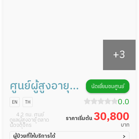
กายภาพบำบัด
กิจกรรมนันทนาการ
รายงานข้อมูลสุขภาพ
ศูนย์ผู้สูงอายุ
นัดเยี่ยมชมศูนย์
ยันฮี
0.0
EN
TH
30,800
4.2 กม. ศูนย์
ราคาเริ่มต้น
ดูแลผู้สูงอายุ ตลาด
บาท
นัดจตุจักร
ผู้ป่วยที่ให้บริการได้