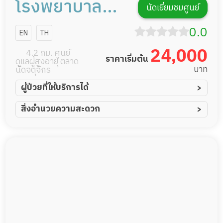
โรงพยาบาล
นัดเยี่ยมชมศูนย์
เดอะซีเนียร์
0.0
EN
TH
24,000
4.2 กม. ศูนย์
ราคาเริ่มต้น
ดูแลผู้สูงอายุ ตลาด
บาท
นัดจตุจักร
ผู้ป่วยที่ให้บริการได้
ผู้ป่วยอัมพาต อัมพฤกษ์
สิ่งอำนวยความสะดวก
ผู้ป่วยอัลไซเมอร์
ทีมดูแล 24 ชม.
ผู้ป่วยโรคหลอดเลือดสมอง
ฟิตเนส
ผู้ป่วยติดเตียง
พยาบาลวิชาชีพ
ผู้ป่วยเส้นเลือดสมองแตก
กล้องวงจรปิด
ผู้ป่วยที่มาพักฟื้นทำแผลกดทับ
แพทย์เฉพาะทาง
ผู้ป่วยพักฟื้นหลังผ่าตัด
อาหารตามโภชนาการ
ดูแลความสะอาด ซักผ้า