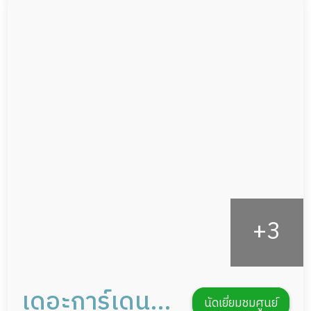
ผู้ป่วยติดเตียง
กล้องวงจรปิด
ผู้ป่วยเส้นเลือดสมองแตก
แพทย์เฉพาะทาง
ผู้ป่วยที่มาพักฟื้นทำแผลกดทับ
อาหารตามโภชนาการ
ผู้ป่วยพักฟื้นหลังผ่าตัด
ดูแลความสะอาด ซักผ้า
กายภาพบำบัด
กิจกรรมนันทนาการ
รายงานข้อมูลสุขภาพ
เดอะการ์เดน
นัดเยี่ยมชมศูนย์