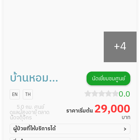
รายงานข้อมูลสุขภาพ
บ้านหอม
นัดเยี่ยมชมศูนย์
ลำดวน
0.0
EN
TH
29,000
5.0 กม. ศูนย์
ราคาเริ่มต้น
ดูแลผู้สูงอายุ ตลาด
บาท
นัดจตุจักร
ผู้ป่วยที่ให้บริการได้
ผู้ป่วยอัมพาต อัมพฤกษ์