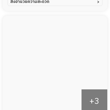
สิ่งอำนวยความสะดวก
ผู้ป่วยอัลไซเมอร์
ทีมดูแล 24 ชม.
ผู้ป่วยโรคหลอดเลือดสมอง
พยาบาลวิชาชีพ
ผู้ป่วยติดเตียง
กล้องวงจรปิด
ผู้ป่วยเส้นเลือดสมองแตก
แพทย์เฉพาะทาง
ผู้ป่วยที่มาพักฟื้นทำแผลกดทับ
อาหารตามโภชนาการ
ผู้ป่วยพักฟื้นหลังผ่าตัด
ดูแลความสะอาด ซักผ้า
กายภาพบำบัด
กิจกรรมนันทนาการ
รายงานข้อมูลสุขภาพ