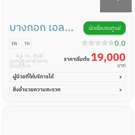
บางกอก เอลเด
นัดเยี่ยมชมศูนย์
อร์แคร์
0.0
EN
TH
19,000
4.6 กม. ศูนย์
ราคาเริ่มต้น
ดูแลผู้สูงอายุ ตลาด
บาท
นัดจตุจักร
ผู้ป่วยที่ให้บริการได้
ผู้ป่วยอัมพาต อัมพฤกษ์
สิ่งอำนวยความสะดวก
ผู้ป่วยอัลไซเมอร์
ทีมดูแล 24 ชม.
ผู้ป่วยโรคหลอดเลือดสมอง
พยาบาลวิชาชีพ
ผู้ป่วยติดเตียง
กล้องวงจรปิด
ผู้ป่วยเส้นเลือดสมองแตก
แพทย์เฉพาะทาง
ผู้ป่วยที่มาพักฟื้นทำแผลกดทับ