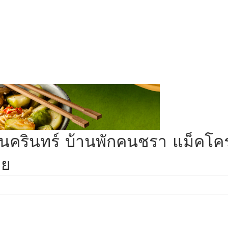
ศรีนครินทร์ บ้านพักคนชรา แม็คโ
วย