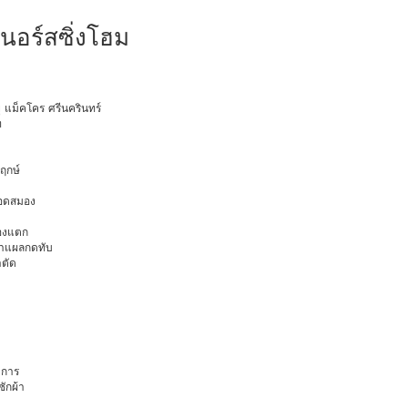
นอร์สซิ่งโฮม
ยุ แม็คโคร ศรีนครินทร์
ท
พฤกษ์
ือดสมอง
มองแตก
นทำแผลกดทับ
าตัด
การ
ักผ้า