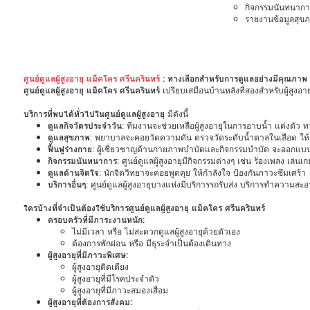
กิจกรรมนันทนากา
รายงานข้อมูลสุข
ศูนย์ดูแลผู้สูงอายุ แม็คโคร ศรีนครินทร์
: ทางเลือกสำหรับการดูแลอย่างมีคุณภาพ
ศูนย์ดูแลผู้สูงอายุ แม็คโคร ศรีนครินทร์
เปรียบเสมือนบ้านหลังที่สองสำหรับผู้สูงอา
บริการที่พบได้ทั่วไปในศูนย์ดูแลผู้สูงอายุ
มีดังนี้
ดูแลกิจวัตรประจำวัน
: ทีมงานจะช่วยเหลือผู้สูงอายุในการอาบน้ำ แต่งตัว 
ดูแลสุขภาพ
: พยาบาลจะคอยวัดความดัน ตรวจวัดระดับน้ำตาลในเลือด ให
ฟื้นฟูร่างกาย
: ผู้เชี่ยวชาญด้านกายภาพบำบัดและกิจกรรมบำบัด จะออกแบบ
กิจกรรมนันทนาการ
: ศูนย์ดูแลผู้สูงอายุมีกิจกรรมต่างๆ เช่น ร้องเพลง เล่
ดูแลด้านจิตใจ
: นักจิตวิทยาจะคอยพูดคุย ให้กำลังใจ ป้องกันภาวะซึมเศร้า
บริการอื่นๆ
: ศูนย์ดูแลผู้สูงอายุบางแห่งมีบริการรถรับส่ง บริการทำความสะ
ใครบ้างที่จำเป็นต้องใช้บริการศูนย์ดูแลผู้สูงอายุ แม็คโคร ศรีนครินทร์
ครอบครัวที่มีภาระงานหนัก:
ไม่มีเวลา หรือ ไม่สะดวกดูแลผู้สูงอายุด้วยตัวเอง
ต้องการพักผ่อน หรือ มีธุระจำเป็นต้องเดินทาง
ผู้สูงอายุที่มีภาวะพิเศษ:
ผู้สูงอายุติดเตียง
ผู้สูงอายุที่มีโรคประจำตัว
ผู้สูงอายุที่มีภาวะสมองเสื่อม
ผู้สูงอายุที่ต้องการสังคม: