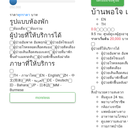
นัดเยี่ยมชมศูนย์
0
50,000
บ้านพอใจ เ
ราคา
ทุกราคา
บาท
รูปแบบห้องพัก
EN
TH
ห้องเดียว
ห้องรวม
0.0
ผู้ป่วยที่ให้บริการได้
9.5 กม. ศูนย์ดูแลผู้สูงอา
ราคาเริ่มต้น
20,000
บา
ผู้ป่วยอัมพาต อัมพฤกษ์
ผู้ป่วยอัลไซเมอร์
ผู้ป่วยโรคหลอดเลือดสมอง
ผู้ป่วยติดเตียง
ผู้ป่วยที่ให้บริการได้
ผู้ป่วยเส้นเลือดสมองแตก
ผู้ป่วยที่มาพัก
ผู้ป่วยอัมพาต อัม
ฟื้นทำแผลกดทับ
ผู้ป่วยพักฟื้นหลังผ่าตัด
ผู้ป่วยอัลไซเมอร์
ภาษาที่ให้บริการ
ผู้ป่วยโรคหลอดเล
ผู้ป่วยติดเตียง
ผู้ป่วยเส้นเลือดส
TH - ‏ภาษาไทย
EN - English
ZH - 中
ผู้ป่วยที่มาพักฟื้
文(简体)
‏AR - ‏العربية‏
DE - Deutsch
ผู้ป่วยพักฟื้นหลังผ่
ID - Bahara
JP - 日本語
MM -
Burmese
สิ่งอำนวยความสะดวก
ทีมดูแล 24 ชม.
more
less
พยาบาลวิชาชีพ
กล้องวงจรปิด
แพทย์เฉพาะทาง
อาหารตามโภชนา
ดูแลความสะอาด ซ
กายภาพบำบัด