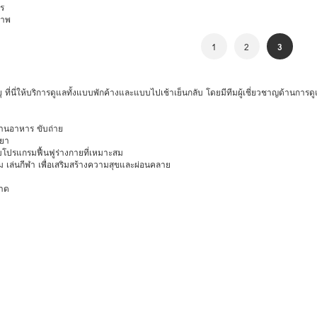
ร
ภาพ
1
2
3
ยุ ที่นี่ให้บริการดูแลทั้งแบบพักค้างและแบบไปเช้าเย็นกลับ โดยมีทีมผู้เชี่ยวชาญด้านการ
ทานอาหาร ขับถ่าย
้ยา
โปรแกรมฟื้นฟูร่างกายที่เหมาะสม
นเกม เล่นกีฬา เพื่อเสริมสร้างความสุขและผ่อนคลาย
อาด