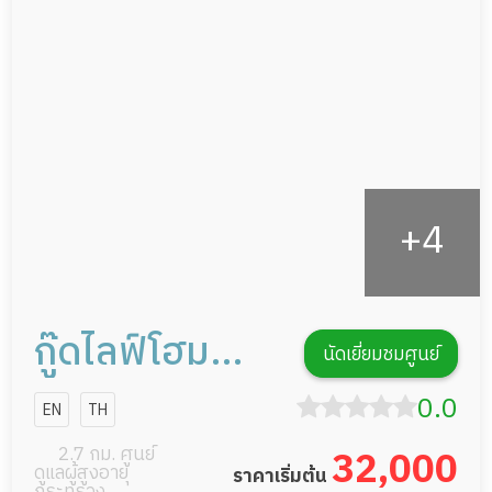
ดูแลความสะอาด ซักผ้า
กายภาพบำบัด
กิจกรรมนันทนาการ
รายงานข้อมูลสุขภาพ
กู๊ดไลฟ์โฮม
นัดเยี่ยมชมศูนย์
วงศ์สว่าง
0.0
EN
TH
ประชาชื่น
2.7 กม. ศูนย์
32,000
ดูแลผู้สูงอายุ
ราคาเริ่มต้น
กระทรวง