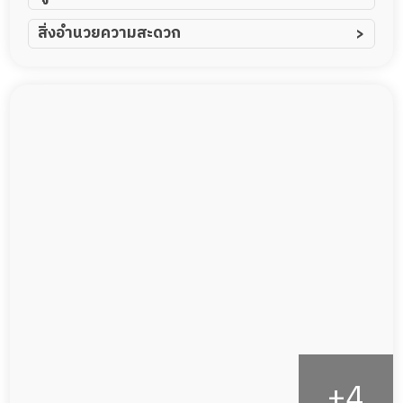
ผู้ป่วยอัมพาต อัมพฤกษ์
สิ่งอำนวยความสะดวก
ผู้ป่วยอัลไซเมอร์
ทีมดูแล 24 ชม.
ผู้ป่วยโรคหลอดเลือดสมอง
พยาบาลวิชาชีพ
ผู้ป่วยติดเตียง
กล้องวงจรปิด
ผู้ป่วยเส้นเลือดสมองแตก
แพทย์เฉพาะทาง
ผู้ป่วยที่มาพักฟื้นทำแผลกดทับ
อาหารตามโภชนาการ
ผู้ป่วยพักฟื้นหลังผ่าตัด
ดูแลความสะอาด ซักผ้า
กายภาพบำบัด
กิจกรรมนันทนาการ
รายงานข้อมูลสุขภาพ