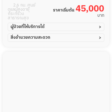
2.6 กม. ศูนย์
45,000
ดูแลผู้สูงอายุ
ราคาเริ่มต้น
กระทรวง
บาท
สาธารณสุข
ผู้ป่วยที่ให้บริการได้
ผู้ป่วยอัมพาต อัมพฤกษ์
สิ่งอำนวยความสะดวก
ผู้ป่วยอัลไซเมอร์
ทีมดูแล 24 ชม.
ผู้ป่วยโรคหลอดเลือดสมอง
พยาบาลวิชาชีพ
ผู้ป่วยติดเตียง
กล้องวงจรปิด
ผู้ป่วยเส้นเลือดสมองแตก
แพทย์เฉพาะทาง
ผู้ป่วยที่มาพักฟื้นทำแผลกดทับ
อาหารตามโภชนาการ
ผู้ป่วยพักฟื้นหลังผ่าตัด
ดูแลความสะอาด ซักผ้า
กายภาพบำบัด
กิจกรรมนันทนาการ
รายงานข้อมูลสุขภาพ