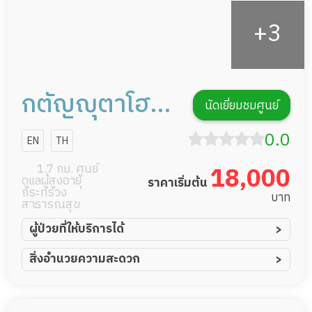
กตัญญุตาโฮม
นัดเยี่ยมชมศูนย์
เเคร์
0.0
EN
TH
1.7 กม. ศูนย์
18,000
ดูแลผู้สูงอายุ
ราคาเริ่มต้น
กระทรวง
บาท
สาธารณสุข
ผู้ป่วยที่ให้บริการได้
ผู้ป่วยอัมพาต อัมพฤกษ์
สิ่งอำนวยความสะดวก
ผู้ป่วยอัลไซเมอร์
ทีมดูแล 24 ชม.
ผู้ป่วยโรคหลอดเลือดสมอง
พยาบาลวิชาชีพ