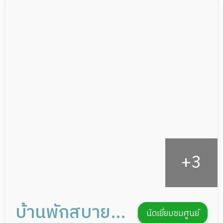
ผู้ป่วยติดเตียง
กล้องวงจรปิด
ผู้ป่วยเส้นเลือดสมองแตก
แพทย์เฉพาะทาง
ผู้ป่วยที่มาพักฟื้นทำแผลกดทับ
อาหารตามโภชนาการ
ผู้ป่วยพักฟื้นหลังผ่าตัด
ดูแลความสะอาด ซักผ้า
กายภาพบำบัด
กิจกรรมนันทนาการ
รายงานข้อมูลสุขภาพ
บ้านพักสบาย
นัดเยี่ยมชมศูนย์