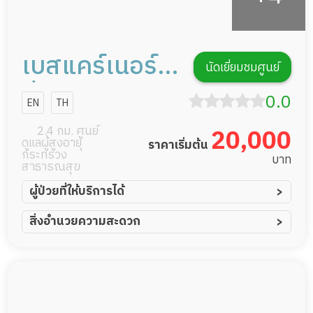
เบสแคร์เนอร์ส
นัดเยี่ยมชมศูนย์
ซิ่งโฮม สาขา
0.0
EN
TH
พิบูลสงคราม
2.4 กม. ศูนย์
20,000
ดูแลผู้สูงอายุ
ราคาเริ่มต้น
กระทรวง
บาท
สาธารณสุข
ผู้ป่วยที่ให้บริการได้
ผู้ป่วยอัมพาต อัมพฤกษ์
สิ่งอำนวยความสะดวก
ผู้ป่วยอัลไซเมอร์
ทีมดูแล 24 ชม.
ผู้ป่วยโรคหลอดเลือดสมอง
พยาบาลวิชาชีพ
ผู้ป่วยติดเตียง
กล้องวงจรปิด
ผู้ป่วยเส้นเลือดสมองแตก
แพทย์เฉพาะทาง