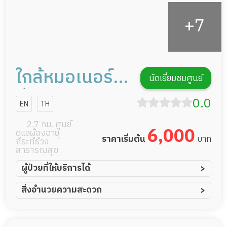
ใกล้หมอเนอร์ส
นัดเยี่ยมชมศูนย์
ซิ่งเซอร์วิส
0.0
EN
TH
2.7 กม. ศูนย์
6,000
ดูแลผู้สูงอายุ
ราคาเริ่มต้น
บาท
กระทรวง
สาธารณสุข
ผู้ป่วยที่ให้บริการได้
ผู้ป่วยอัมพาต อัมพฤกษ์
สิ่งอำนวยความสะดวก
ผู้ป่วยอัลไซเมอร์
ทีมดูแล 24 ชม.
ผู้ป่วยโรคหลอดเลือดสมอง
พยาบาลวิชาชีพ