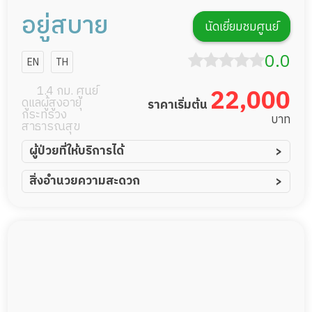
อยู่สบาย
นัดเยี่ยมชมศูนย์
0.0
EN
TH
1.4 กม. ศูนย์
22,000
ดูแลผู้สูงอายุ
ราคาเริ่มต้น
กระทรวง
บาท
สาธารณสุข
ผู้ป่วยที่ให้บริการได้
ผู้ป่วยอัมพาต อัมพฤกษ์
สิ่งอำนวยความสะดวก
ผู้ป่วยอัลไซเมอร์
ทีมดูแล 24 ชม.
ผู้ป่วยโรคหลอดเลือดสมอง
พยาบาลวิชาชีพ
ผู้ป่วยติดเตียง
กล้องวงจรปิด
ผู้ป่วยเส้นเลือดสมองแตก
แพทย์เฉพาะทาง
ผู้ป่วยที่มาพักฟื้นทำแผลกดทับ
อาหารตามโภชนาการ
ผู้ป่วยพักฟื้นหลังผ่าตัด
ดูแลความสะอาด ซักผ้า