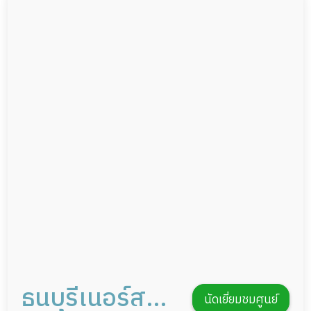
ผู้ป่วยติดเตียง
กล้องวงจรปิด
ผู้ป่วยเส้นเลือดสมองแตก
แพทย์เฉพาะทาง
ผู้ป่วยที่มาพักฟื้นทำแผลกดทับ
อาหารตามโภชนาการ
ผู้ป่วยพักฟื้นหลังผ่าตัด
ดูแลความสะอาด ซักผ้า
กายภาพบำบัด
กิจกรรมนันทนาการ
รายงานข้อมูลสุขภาพ
ธนบุรีเนอร์สซิ่ง
นัดเยี่ยมชมศูนย์