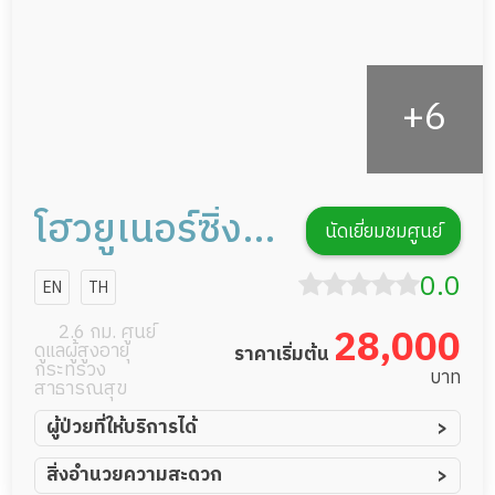
โฮวยูเนอร์ซิ่ง
นัดเยี่ยมชมศูนย์
โฮม
0.0
EN
TH
2.6 กม. ศูนย์
28,000
ดูแลผู้สูงอายุ
ราคาเริ่มต้น
กระทรวง
บาท
สาธารณสุข
ผู้ป่วยที่ให้บริการได้
ผู้ป่วยอัมพาต อัมพฤกษ์
สิ่งอำนวยความสะดวก