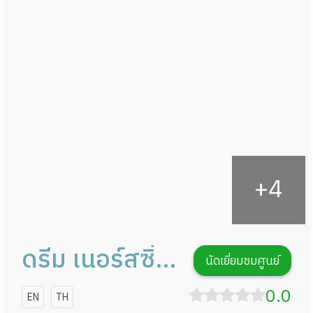
ผู้ป่วยที่มาพักฟื้นทำแผลกดทับ
อาหารตามโภชนาการ
ผู้ป่วยพักฟื้นหลังผ่าตัด
ดูแลความสะอาด ซักผ้า
กายภาพบำบัด
กิจกรรมนันทนาการ
รายงานข้อมูลสุขภาพ
ดรีม เนอร์สซิ่ง
นัดเยี่ยมชมศูนย์
โฮม การดูแลผู้
0.0
EN
TH