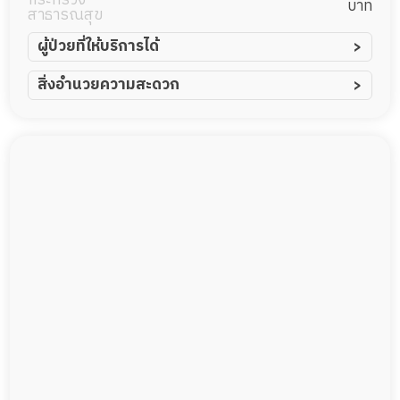
บาท
สาธารณสุข
ผู้ป่วยที่ให้บริการได้
ผู้ป่วยอัมพาต อัมพฤกษ์
สิ่งอำนวยความสะดวก
ผู้ป่วยอัลไซเมอร์
ทีมดูแล 24 ชม.
ผู้ป่วยโรคหลอดเลือดสมอง
พยาบาลวิชาชีพ
ผู้ป่วยติดเตียง
กล้องวงจรปิด
ผู้ป่วยเส้นเลือดสมองแตก
แพทย์เฉพาะทาง
ผู้ป่วยที่มาพักฟื้นทำแผลกดทับ
อาหารตามโภชนาการ
ผู้ป่วยพักฟื้นหลังผ่าตัด
ดูแลความสะอาด ซักผ้า
กายภาพบำบัด
กิจกรรมนันทนาการ
รายงานข้อมูลสุขภาพ