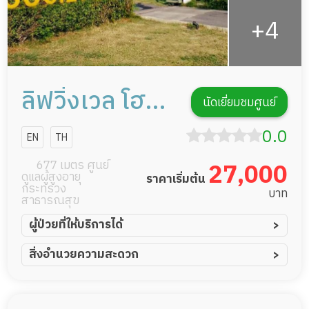
ลิฟวิ่งเวล โฮม
นัดเยี่ยมชมศูนย์
แคร์
0.0
EN
TH
(แจ้งวัฒนะ)
677 เมตร ศูนย์
27,000
ดูแลผู้สูงอายุ
ราคาเริ่มต้น
กระทรวง
บาท
สาธารณสุข
ผู้ป่วยที่ให้บริการได้
ผู้ป่วยอัมพาต อัมพฤกษ์
สิ่งอำนวยความสะดวก
ผู้ป่วยอัลไซเมอร์
ทีมดูแล 24 ชม.
ผู้ป่วยโรคหลอดเลือดสมอง
พยาบาลวิชาชีพ