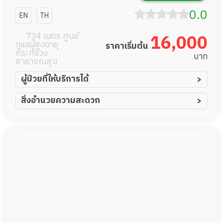
โฮมแคร์
0.0
EN
TH
734 เมตร ศูนย์
16,000
ดูแลผู้สูงอายุ
ราคาเริ่มต้น
กระทรวง
บาท
สาธารณสุข
ผู้ป่วยที่ให้บริการได้
ผู้ป่วยอัมพาต อัมพฤกษ์
สิ่งอำนวยความสะดวก
ผู้ป่วยอัลไซเมอร์
ทีมดูแล 24 ชม.
ผู้ป่วยโรคหลอดเลือดสมอง
พยาบาลวิชาชีพ
ผู้ป่วยติดเตียง
กล้องวงจรปิด
ผู้ป่วยเส้นเลือดสมองแตก
แพทย์เฉพาะทาง
ผู้ป่วยที่มาพักฟื้นทำแผลกดทับ
ดูแลความสะอาด ซักผ้า
ผู้ป่วยพักฟื้นหลังผ่าตัด
กายภาพบำบัด
กิจกรรมนันทนาการ