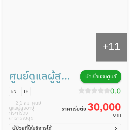
กิจกรรมนันทนาการ
รายงานข้อมูลสุขภาพ
ศูนย์ดูแลผู้สูง
นัดเยี่ยมชมศูนย์
อายุ นนทบุรี เค
0.0
EN
TH
เอส โฮมแคร์
2.1 กม. ศูนย์
30,000
ดูแลผู้สูงอายุ
ราคาเริ่มต้น
กระทรวง
บาท
สาธารณสุข
ผู้ป่วยที่ให้บริการได้