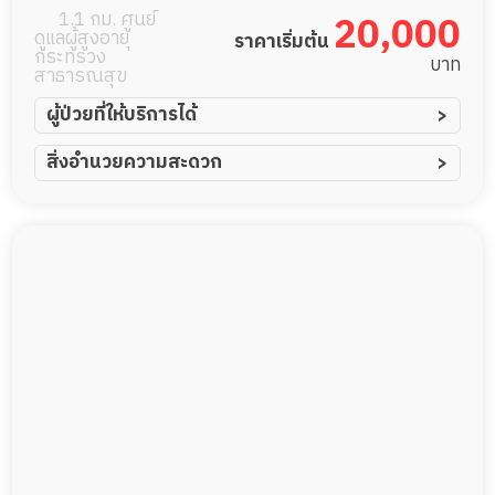
สูงอายุหรือผู้มี
1.1 กม. ศูนย์
20,000
ดูแลผู้สูงอายุ
ราคาเริ่มต้น
ภาวะพึ่งพิง
กระทรวง
บาท
สาธารณสุข
ผู้ป่วยที่ให้บริการได้
ผู้ป่วยอัมพาต อัมพฤกษ์
สิ่งอำนวยความสะดวก
ผู้ป่วยอัลไซเมอร์
ทีมดูแล 24 ชม.
ผู้ป่วยโรคหลอดเลือดสมอง
พยาบาลวิชาชีพ
ผู้ป่วยติดเตียง
กล้องวงจรปิด
ผู้ป่วยเส้นเลือดสมองแตก
แพทย์เฉพาะทาง
ผู้ป่วยที่มาพักฟื้นทำแผลกดทับ
อาหารตามโภชนาการ
ผู้ป่วยพักฟื้นหลังผ่าตัด
ดูแลความสะอาด ซักผ้า
กายภาพบำบัด
กิจกรรมนันทนาการ
รายงานข้อมูลสุขภาพ