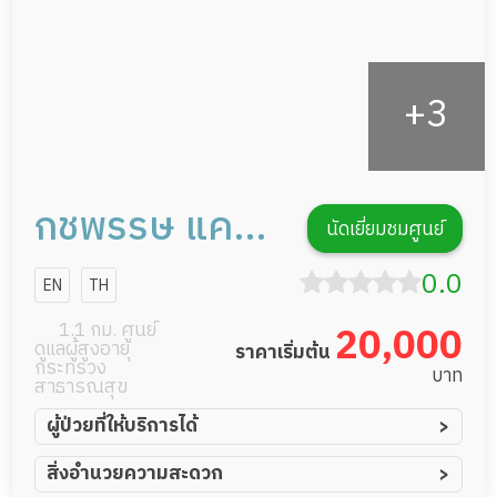
กชพรรษ แคร์ฟ
นัดเยี่ยมชมศูนย์
อร์
0.0
EN
TH
1.1 กม. ศูนย์
20,000
ดูแลผู้สูงอายุ
ราคาเริ่มต้น
กระทรวง
บาท
สาธารณสุข
ผู้ป่วยที่ให้บริการได้
ผู้ป่วยอัมพาต อัมพฤกษ์
สิ่งอำนวยความสะดวก
ผู้ป่วยอัลไซเมอร์