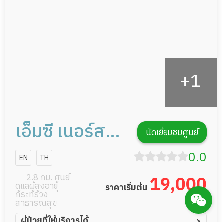
กิจกรรมนันทนาการ
รายงานข้อมูลสุขภาพ
เอ็มซี เนอร์สซิ่ง
นัดเยี่ยมชมศูนย์
โฮม
0.0
EN
TH
2.8 กม. ศูนย์
19,000
ดูแลผู้สูงอายุ
ราคาเริ่มต้น
กระทรวง
บาท
Messenger
สาธารณสุข
ผู้ป่วยที่ให้บริการได้