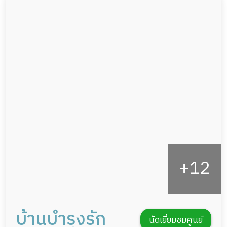
ผู้ป่วยติดเตียง
กล้องวงจรปิด
ผู้ป่วยเส้นเลือดสมองแตก
แพทย์เฉพาะทาง
ผู้ป่วยที่มาพักฟื้นทำแผลกดทับ
อาหารตามโภชนาการ
ผู้ป่วยพักฟื้นหลังผ่าตัด
ดูแลความสะอาด ซักผ้า
กายภาพบำบัด
กิจกรรมนันทนาการ
รายงานข้อมูลสุขภาพ
บ้านบำรุงรัก
นัดเยี่ยมชมศูนย์