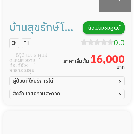
บ้านสุขรักษ์โฮม
นัดเยี่ยมชมศูนย์
แคร์
0.0
EN
TH
893 เมตร ศูนย์
16,000
ดูแลผู้สูงอายุ
ราคาเริ่มต้น
กระทรวง
บาท
สาธารณสุข
ผู้ป่วยที่ให้บริการได้
ผู้ป่วยอัมพาต อัมพฤกษ์
สิ่งอำนวยความสะดวก
ผู้ป่วยอัลไซเมอร์
ทีมดูแล 24 ชม.
ผู้ป่วยโรคหลอดเลือดสมอง
พยาบาลวิชาชีพ
ผู้ป่วยติดเตียง
กล้องวงจรปิด
ผู้ป่วยเส้นเลือดสมองแตก
แพทย์เฉพาะทาง