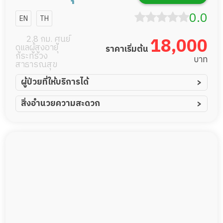
0.0
EN
TH
2.8 กม. ศูนย์
18,000
ดูแลผู้สูงอายุ
ราคาเริ่มต้น
กระทรวง
บาท
สาธารณสุข
ผู้ป่วยที่ให้บริการได้
ผู้ป่วยอัมพาต อัมพฤกษ์
สิ่งอำนวยความสะดวก
ผู้ป่วยอัลไซเมอร์
ทีมดูแล 24 ชม.
ผู้ป่วยโรคหลอดเลือดสมอง
พยาบาลวิชาชีพ
ผู้ป่วยติดเตียง
กล้องวงจรปิด
ผู้ป่วยเส้นเลือดสมองแตก
แพทย์เฉพาะทาง
ผู้ป่วยที่มาพักฟื้นทำแผลกดทับ
อาหารตามโภชนาการ
ผู้ป่วยพักฟื้นหลังผ่าตัด
ดูแลความสะอาด ซักผ้า
กายภาพบำบัด