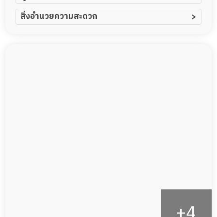
ผู้ป่วยอัมพาต อัมพฤกษ์
สิ่งอำนวยความสะดวก
ผู้ป่วยอัลไซเมอร์
ทีมดูแล 24 ชม.
ผู้ป่วยโรคหลอดเลือดสมอง
พยาบาลวิชาชีพ
ผู้ป่วยติดเตียง
กล้องวงจรปิด
ผู้ป่วยเส้นเลือดสมองแตก
แพทย์เฉพาะทาง
ผู้ป่วยที่มาพักฟื้นทำแผลกดทับ
อาหารตามโภชนาการ
ผู้ป่วยพักฟื้นหลังผ่าตัด
ดูแลความสะอาด ซักผ้า
กายภาพบำบัด
กิจกรรมนันทนาการ
รายงานข้อมูลสุขภาพ