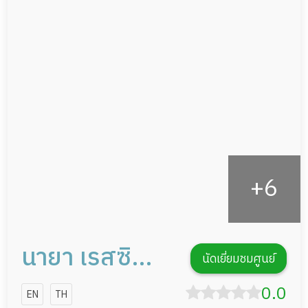
ผู้ป่วยที่มาพักฟื้นทำแผลกดทับ
อาหารตามโภชนาการ
ผู้ป่วยพักฟื้นหลังผ่าตัด
ดูแลความสะอาด ซักผ้า
กายภาพบำบัด
กิจกรรมนันทนาการ
รายงานข้อมูลสุขภาพ
นายา เรสซิ
นัดเยี่ยมชมศูนย์
เด้นซ์
0.0
EN
TH