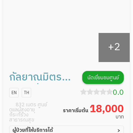
รายงานข้อมูลสุขภาพ
กัลยาณมิตร
นัดเยี่ยมชมศูนย์
เนอสซิ่งโฮม
0.0
EN
TH
ติวานนท์
832 เมตร ศูนย์
18,000
ดูแลผู้สูงอายุ
ราคาเริ่มต้น
นนทบุรี
กระทรวง
บาท
สาธารณสุข
ผู้ป่วยที่ให้บริการได้