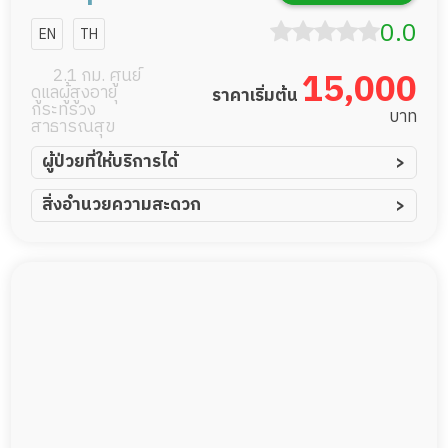
โฮม สาขา
0.0
EN
TH
นนทบุรี
2.1 กม. ศูนย์
15,000
ดูแลผู้สูงอายุ
ราคาเริ่มต้น
กระทรวง
บาท
สาธารณสุข
ผู้ป่วยที่ให้บริการได้
ผู้ป่วยอัมพาต อัมพฤกษ์
สิ่งอำนวยความสะดวก
ผู้ป่วยอัลไซเมอร์
ทีมดูแล 24 ชม.
ผู้ป่วยโรคหลอดเลือดสมอง
พยาบาลวิชาชีพ
ผู้ป่วยติดเตียง
กล้องวงจรปิด
ผู้ป่วยเส้นเลือดสมองแตก
แพทย์เฉพาะทาง
ผู้ป่วยที่มาพักฟื้นทำแผลกดทับ
อาหารตามโภชนาการ
ผู้ป่วยพักฟื้นหลังผ่าตัด
ดูแลความสะอาด ซักผ้า
กายภาพบำบัด