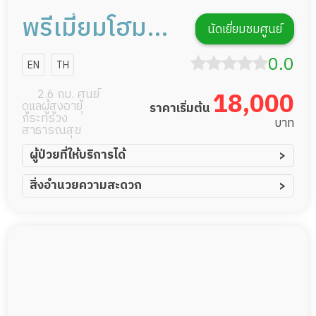
พรีเมี่ยมโฮม
นัดเยี่ยมชมศูนย์
แคร์
0.0
EN
TH
2.6 กม. ศูนย์
18,000
ดูแลผู้สูงอายุ
ราคาเริ่มต้น
กระทรวง
บาท
สาธารณสุข
ผู้ป่วยที่ให้บริการได้
ผู้ป่วยอัมพาต อัมพฤกษ์
สิ่งอำนวยความสะดวก
ผู้ป่วยอัลไซเมอร์
ทีมดูแล 24 ชม.
ผู้ป่วยโรคหลอดเลือดสมอง
พยาบาลวิชาชีพ
ผู้ป่วยติดเตียง
กล้องวงจรปิด
ผู้ป่วยเส้นเลือดสมองแตก
แพทย์เฉพาะทาง
ผู้ป่วยที่มาพักฟื้นทำแผลกดทับ
อาหารตามโภชนาการ
ผู้ป่วยพักฟื้นหลังผ่าตัด