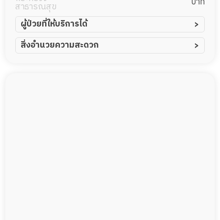
บาท
สาธารณสุข
ผู้ป่วยที่ให้บริการได้
ผู้ป่วยอัมพาต อัมพฤกษ์
สิ่งอำนวยความสะดวก
ผู้ป่วยอัลไซเมอร์
ทีมดูแล 24 ชม.
ผู้ป่วยโรคหลอดเลือดสมอง
พยาบาลวิชาชีพ
ผู้ป่วยติดเตียง
กล้องวงจรปิด
ผู้ป่วยเส้นเลือดสมองแตก
แพทย์เฉพาะทาง
ผู้ป่วยที่มาพักฟื้นทำแผลกดทับ
อาหารตามโภชนาการ
ผู้ป่วยพักฟื้นหลังผ่าตัด
ดูแลความสะอาด ซักผ้า
กายภาพบำบัด
กิจกรรมนันทนาการ
รายงานข้อมูลสุขภาพ