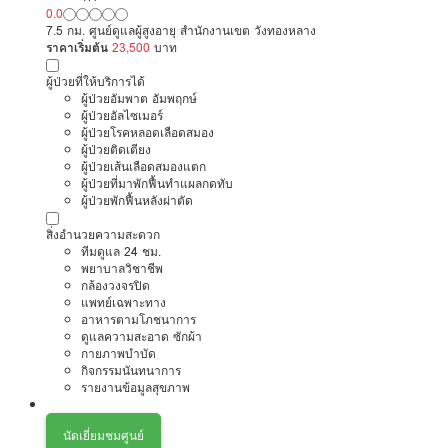
0.0
7.5 กม. ศูนย์ดูแลผู้สูงอายุ สำนักงานเขต วังทองหลาง
ราคาเริ่มต้น
23,500
บาท
ผู้ป่วยที่ให้บริการได้
ผู้ป่วยอัมพาต อัมพฤกษ์
ผู้ป่วยอัลไซเมอร์
ผู้ป่วยโรคหลอดเลือดสมอง
ผู้ป่วยติดเตียง
ผู้ป่วยเส้นเลือดสมองแตก
ผู้ป่วยที่มาพักฟื้นทำแผลกดทับ
ผู้ป่วยพักฟื้นหลังผ่าตัด
สิ่งอำนวยความสะดวก
ทีมดูแล 24 ชม.
พยาบาลวิชาชีพ
กล้องวงจรปิด
แพทย์เฉพาะทาง
อาหารตามโภชนาการ
ดูแลความสะอาด ซักผ้า
กายภาพบำบัด
กิจกรรมนันทนาการ
รายงานข้อมูลสุขภาพ
นัดเยี่ยมชมศูนย์