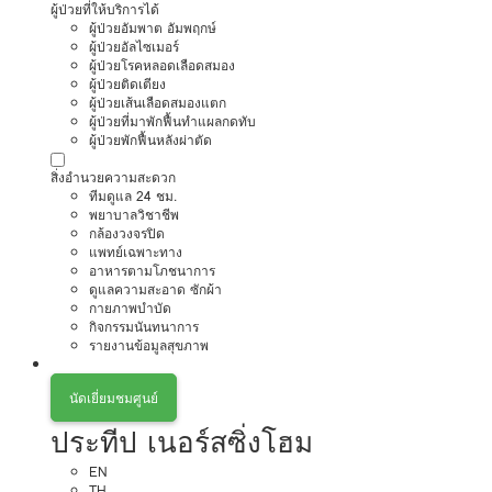
ผู้ป่วยที่ให้บริการได้
ผู้ป่วยอัมพาต อัมพฤกษ์
ผู้ป่วยอัลไซเมอร์
ผู้ป่วยโรคหลอดเลือดสมอง
ผู้ป่วยติดเตียง
ผู้ป่วยเส้นเลือดสมองแตก
ผู้ป่วยที่มาพักฟื้นทำแผลกดทับ
ผู้ป่วยพักฟื้นหลังผ่าตัด
สิ่งอำนวยความสะดวก
ทีมดูแล 24 ชม.
พยาบาลวิชาชีพ
กล้องวงจรปิด
แพทย์เฉพาะทาง
อาหารตามโภชนาการ
ดูแลความสะอาด ซักผ้า
กายภาพบำบัด
กิจกรรมนันทนาการ
รายงานข้อมูลสุขภาพ
นัดเยี่ยมชมศูนย์
ประทีป เนอร์สซิ่งโฮม
EN
TH