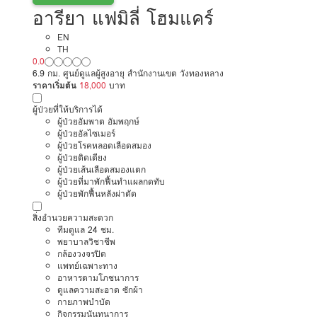
อารียา แฟมิลี่ โฮมแคร์
EN
TH
0.0
6.9 กม. ศูนย์ดูแลผู้สูงอายุ สำนักงานเขต วังทองหลาง
ราคาเริ่มต้น
18,000
บาท
ผู้ป่วยที่ให้บริการได้
ผู้ป่วยอัมพาต อัมพฤกษ์
ผู้ป่วยอัลไซเมอร์
ผู้ป่วยโรคหลอดเลือดสมอง
ผู้ป่วยติดเตียง
ผู้ป่วยเส้นเลือดสมองแตก
ผู้ป่วยที่มาพักฟื้นทำแผลกดทับ
ผู้ป่วยพักฟื้นหลังผ่าตัด
สิ่งอำนวยความสะดวก
ทีมดูแล 24 ชม.
พยาบาลวิชาชีพ
กล้องวงจรปิด
แพทย์เฉพาะทาง
อาหารตามโภชนาการ
ดูแลความสะอาด ซักผ้า
กายภาพบำบัด
กิจกรรมนันทนาการ