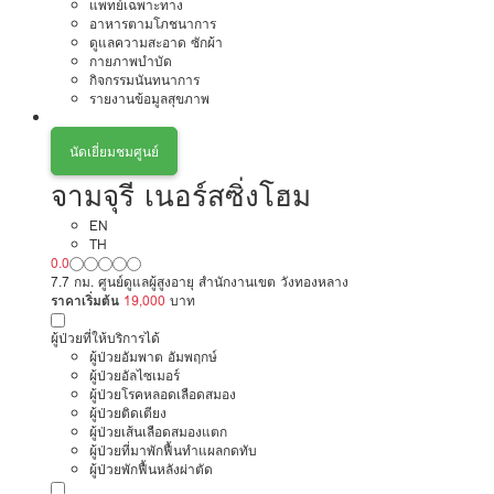
แพทย์เฉพาะทาง
อาหารตามโภชนาการ
ดูแลความสะอาด ซักผ้า
กายภาพบำบัด
กิจกรรมนันทนาการ
รายงานข้อมูลสุขภาพ
นัดเยี่ยมชมศูนย์
จามจุรี เนอร์สซิ่งโฮม
EN
TH
0.0
7.7 กม. ศูนย์ดูแลผู้สูงอายุ สำนักงานเขต วังทองหลาง
ราคาเริ่มต้น
19,000
บาท
ผู้ป่วยที่ให้บริการได้
ผู้ป่วยอัมพาต อัมพฤกษ์
ผู้ป่วยอัลไซเมอร์
ผู้ป่วยโรคหลอดเลือดสมอง
ผู้ป่วยติดเตียง
ผู้ป่วยเส้นเลือดสมองแตก
ผู้ป่วยที่มาพักฟื้นทำแผลกดทับ
ผู้ป่วยพักฟื้นหลังผ่าตัด