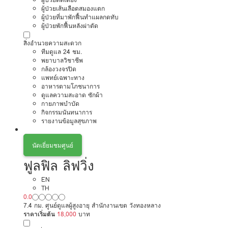
ผู้ป่วยเส้นเลือดสมองแตก
ผู้ป่วยที่มาพักฟื้นทำแผลกดทับ
ผู้ป่วยพักฟื้นหลังผ่าตัด
สิ่งอำนวยความสะดวก
ทีมดูแล 24 ชม.
พยาบาลวิชาชีพ
กล้องวงจรปิด
แพทย์เฉพาะทาง
อาหารตามโภชนาการ
ดูแลความสะอาด ซักผ้า
กายภาพบำบัด
กิจกรรมนันทนาการ
รายงานข้อมูลสุขภาพ
นัดเยี่ยมชมศูนย์
ฟูลฟิล ลิฟวิ่ง
EN
TH
0.0
7.4 กม. ศูนย์ดูแลผู้สูงอายุ สำนักงานเขต วังทองหลาง
ราคาเริ่มต้น
18,000
บาท