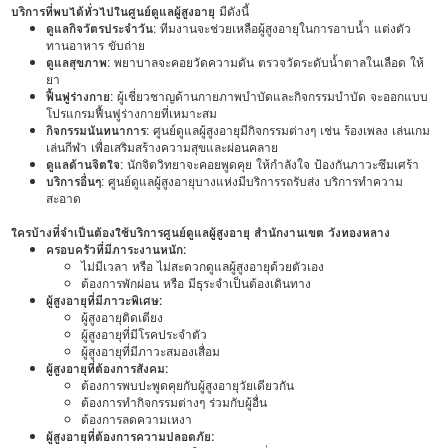
บริการที่พบได้ทั่วไปในศูนย์ดูแลผู้สูงอายุ
มีดังนี้
ดูแลกิจวัตรประจำวัน
: ทีมงานจะช่วยเหลือผู้สูงอายุในการอาบน้ำ แต่งตัว
ทานอาหาร ขับถ่าย
ดูแลสุขภาพ
: พยาบาลจะคอยวัดความดัน ตรวจวัดระดับน้ำตาลในเลือด ให้
ยา
ฟื้นฟูร่างกาย
: ผู้เชี่ยวชาญด้านกายภาพบำบัดและกิจกรรมบำบัด จะออกแบบ
โปรแกรมฟื้นฟูร่างกายที่เหมาะสม
กิจกรรมนันทนาการ
: ศูนย์ดูแลผู้สูงอายุมีกิจกรรมต่างๆ เช่น ร้องเพลง เล่นเกม
เล่นกีฬา เพื่อเสริมสร้างความสุขและผ่อนคลาย
ดูแลด้านจิตใจ
: นักจิตวิทยาจะคอยพูดคุย ให้กำลังใจ ป้องกันภาวะซึมเศร้า
บริการอื่นๆ
: ศูนย์ดูแลผู้สูงอายุบางแห่งมีบริการรถรับส่ง บริการทำความ
สะอาด
ใครบ้างที่จำเป็นต้องใช้บริการศูนย์ดูแลผู้สูงอายุ สำนักงานเขต วังทองหลาง
ครอบครัวที่มีภาระงานหนัก:
ไม่มีเวลา หรือ ไม่สะดวกดูแลผู้สูงอายุด้วยตัวเอง
ต้องการพักผ่อน หรือ มีธุระจำเป็นต้องเดินทาง
ผู้สูงอายุที่มีภาวะพิเศษ:
ผู้สูงอายุติดเตียง
ผู้สูงอายุที่มีโรคประจำตัว
ผู้สูงอายุที่มีภาวะสมองเสื่อม
ผู้สูงอายุที่ต้องการสังคม:
ต้องการพบปะพูดคุยกับผู้สูงอายุวัยเดียวกัน
ต้องการทำกิจกรรมต่างๆ ร่วมกับผู้อื่น
ต้องการลดความเหงา
ผู้สูงอายุที่ต้องการความปลอดภัย: