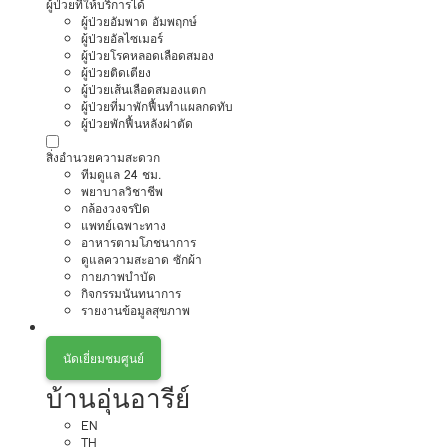
ผู้ป่วยที่ให้บริการได้
ผู้ป่วยอัมพาต อัมพฤกษ์
ผู้ป่วยอัลไซเมอร์
ผู้ป่วยโรคหลอดเลือดสมอง
ผู้ป่วยติดเตียง
ผู้ป่วยเส้นเลือดสมองแตก
ผู้ป่วยที่มาพักฟื้นทำแผลกดทับ
ผู้ป่วยพักฟื้นหลังผ่าตัด
สิ่งอำนวยความสะดวก
ทีมดูแล 24 ชม.
พยาบาลวิชาชีพ
กล้องวงจรปิด
แพทย์เฉพาะทาง
อาหารตามโภชนาการ
ดูแลความสะอาด ซักผ้า
กายภาพบำบัด
กิจกรรมนันทนาการ
รายงานข้อมูลสุขภาพ
นัดเยี่ยมชมศูนย์
บ้านอุ่นอารีย์
EN
TH