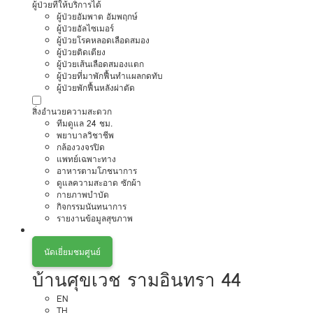
ผู้ป่วยที่ให้บริการได้
ผู้ป่วยอัมพาต อัมพฤกษ์
ผู้ป่วยอัลไซเมอร์
ผู้ป่วยโรคหลอดเลือดสมอง
ผู้ป่วยติดเตียง
ผู้ป่วยเส้นเลือดสมองแตก
ผู้ป่วยที่มาพักฟื้นทำแผลกดทับ
ผู้ป่วยพักฟื้นหลังผ่าตัด
สิ่งอำนวยความสะดวก
ทีมดูแล 24 ชม.
พยาบาลวิชาชีพ
กล้องวงจรปิด
แพทย์เฉพาะทาง
อาหารตามโภชนาการ
ดูแลความสะอาด ซักผ้า
กายภาพบำบัด
กิจกรรมนันทนาการ
รายงานข้อมูลสุขภาพ
นัดเยี่ยมชมศูนย์
บ้านศุขเวช รามอินทรา 44
EN
TH