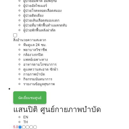
ผู้ป่วยอัมพาต อัมพฤกษ์
ผู้ป่วยอัลไซเมอร์
ผู้ป่วยโรคหลอดเลือดสมอง
ผู้ป่วยติดเตียง
ผู้ป่วยเส้นเลือดสมองแตก
ผู้ป่วยที่มาพักฟื้นทำแผลกดทับ
ผู้ป่วยพักฟื้นหลังผ่าตัด
สิ่งอำนวยความสะดวก
ทีมดูแล 24 ชม.
พยาบาลวิชาชีพ
กล้องวงจรปิด
แพทย์เฉพาะทาง
อาหารตามโภชนาการ
ดูแลความสะอาด ซักผ้า
กายภาพบำบัด
กิจกรรมนันทนาการ
รายงานข้อมูลสุขภาพ
นัดเยี่ยมชมศูนย์
แสนปิติ ศูนย์กายภาพบำบัด
EN
TH
5.0