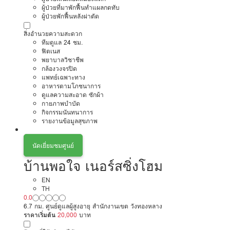
ผู้ป่วยที่มาพักฟื้นทำแผลกดทับ
ผู้ป่วยพักฟื้นหลังผ่าตัด
สิ่งอำนวยความสะดวก
ทีมดูแล 24 ชม.
ฟิตเนส
พยาบาลวิชาชีพ
กล้องวงจรปิด
แพทย์เฉพาะทาง
อาหารตามโภชนาการ
ดูแลความสะอาด ซักผ้า
กายภาพบำบัด
กิจกรรมนันทนาการ
รายงานข้อมูลสุขภาพ
นัดเยี่ยมชมศูนย์
บ้านพอใจ เนอร์สซิ่งโฮม
EN
TH
0.0
6.7 กม. ศูนย์ดูแลผู้สูงอายุ สำนักงานเขต วังทองหลาง
ราคาเริ่มต้น
20,000
บาท