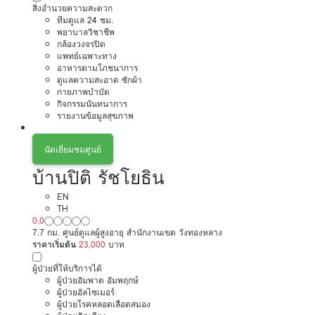
สิ่งอำนวยความสะดวก
ทีมดูแล 24 ชม.
พยาบาลวิชาชีพ
กล้องวงจรปิด
แพทย์เฉพาะทาง
อาหารตามโภชนาการ
ดูแลความสะอาด ซักผ้า
กายภาพบำบัด
กิจกรรมนันทนาการ
รายงานข้อมูลสุขภาพ
นัดเยี่ยมชมศูนย์
บ้านปิติ รัชโยธิน
EN
TH
0.0
7.7 กม. ศูนย์ดูแลผู้สูงอายุ สำนักงานเขต วังทองหลาง
ราคาเริ่มต้น
23,000
บาท
ผู้ป่วยที่ให้บริการได้
ผู้ป่วยอัมพาต อัมพฤกษ์
ผู้ป่วยอัลไซเมอร์
ผู้ป่วยโรคหลอดเลือดสมอง