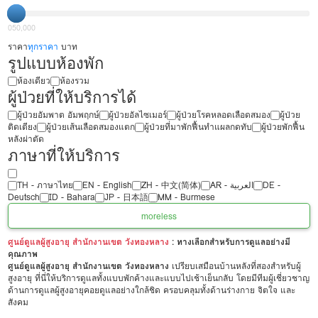
0
50,000
ราคา
ทุกราคา
บาท
รูปแบบห้องพัก
ห้องเดียว
ห้องรวม
ผู้ป่วยที่ให้บริการได้
ผู้ป่วยอัมพาต อัมพฤกษ์
ผู้ป่วยอัลไซเมอร์
ผู้ป่วยโรคหลอดเลือดสมอง
ผู้ป่วย
ติดเตียง
ผู้ป่วยเส้นเลือดสมองแตก
ผู้ป่วยที่มาพักฟื้นทำแผลกดทับ
ผู้ป่วยพักฟื้น
หลังผ่าตัด
ภาษาที่ให้บริการ
TH - ‏ภาษาไทย
EN - English
ZH - 中文(简体)
‏AR - ‏العربية‏
DE -
Deutsch
ID - Bahara
JP - 日本語
MM - Burmese
more
less
ศูนย์ดูแลผู้สูงอายุ สำนักงานเขต วังทองหลาง
: ทางเลือกสำหรับการดูแลอย่างมี
คุณภาพ
ศูนย์ดูแลผู้สูงอายุ สำนักงานเขต วังทองหลาง
เปรียบเสมือนบ้านหลังที่สองสำหรับผู้
สูงอายุ ที่นี่ให้บริการดูแลทั้งแบบพักค้างและแบบไปเช้าเย็นกลับ โดยมีทีมผู้เชี่ยวชาญ
ด้านการดูแลผู้สูงอายุคอยดูแลอย่างใกล้ชิด ครอบคลุมทั้งด้านร่างกาย จิตใจ และ
สังคม