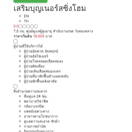
เสริมบุญเนอร์สซิ่งโฮม
EN
TH
0.0
7.5 กม. ศูนย์ดูแลผู้สูงอายุ สำนักงานเขต วังทองหลาง
ราคาเริ่มต้น
18,000
บาท
ผู้ป่วยที่ให้บริการได้
ผู้ป่วยอัมพาต อัมพฤกษ์
ผู้ป่วยอัลไซเมอร์
ผู้ป่วยโรคหลอดเลือดสมอง
ผู้ป่วยติดเตียง
ผู้ป่วยเส้นเลือดสมองแตก
ผู้ป่วยที่มาพักฟื้นทำแผลกดทับ
ผู้ป่วยพักฟื้นหลังผ่าตัด
สิ่งอำนวยความสะดวก
ทีมดูแล 24 ชม.
พยาบาลวิชาชีพ
กล้องวงจรปิด
แพทย์เฉพาะทาง
อาหารตามโภชนาการ
ดูแลความสะอาด ซักผ้า
กายภาพบำบัด
กิจกรรมนันทนาการ