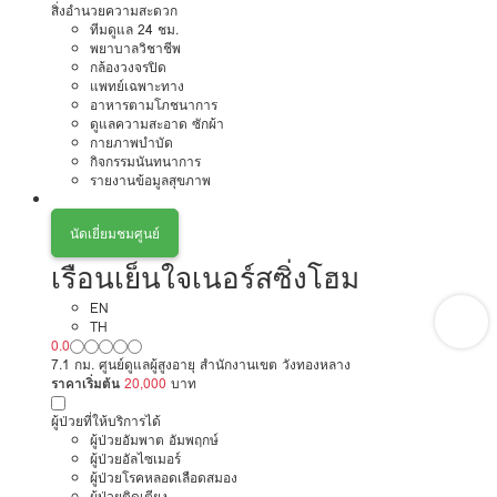
สิ่งอำนวยความสะดวก
ทีมดูแล 24 ชม.
พยาบาลวิชาชีพ
กล้องวงจรปิด
แพทย์เฉพาะทาง
อาหารตามโภชนาการ
ดูแลความสะอาด ซักผ้า
กายภาพบำบัด
กิจกรรมนันทนาการ
รายงานข้อมูลสุขภาพ
นัดเยี่ยมชมศูนย์
เรือนเย็นใจเนอร์สซิ่งโฮม
EN
TH
0.0
7.1 กม. ศูนย์ดูแลผู้สูงอายุ สำนักงานเขต วังทองหลาง
ราคาเริ่มต้น
20,000
บาท
ผู้ป่วยที่ให้บริการได้
ผู้ป่วยอัมพาต อัมพฤกษ์
ผู้ป่วยอัลไซเมอร์
ผู้ป่วยโรคหลอดเลือดสมอง
ผู้ป่วยติดเตียง