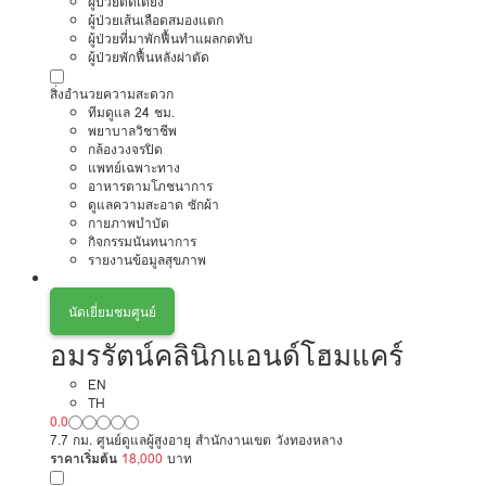
ผู้ป่วยติดเตียง
ผู้ป่วยเส้นเลือดสมองแตก
ผู้ป่วยที่มาพักฟื้นทำแผลกดทับ
ผู้ป่วยพักฟื้นหลังผ่าตัด
สิ่งอำนวยความสะดวก
ทีมดูแล 24 ชม.
พยาบาลวิชาชีพ
กล้องวงจรปิด
แพทย์เฉพาะทาง
อาหารตามโภชนาการ
ดูแลความสะอาด ซักผ้า
กายภาพบำบัด
กิจกรรมนันทนาการ
รายงานข้อมูลสุขภาพ
นัดเยี่ยมชมศูนย์
อมรรัตน์คลินิกแอนด์โฮมแคร์
EN
TH
0.0
7.7 กม. ศูนย์ดูแลผู้สูงอายุ สำนักงานเขต วังทองหลาง
ราคาเริ่มต้น
18,000
บาท