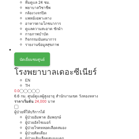
ทีมดูแล 24 ชม.
พยาบาลวิชาชีพ
กล้องวงจรปิด
แพทย์เฉพาะทาง
อาหารตามโภชนาการ
ดูแลความสะอาด ซักผ้า
กายภาพบำบัด
กิจกรรมนันทนาการ
รายงานข้อมูลสุขภาพ
นัดเยี่ยมชมศูนย์
โรงพยาบาลเดอะซีเนียร์
EN
TH
0.0
6.6 กม. ศูนย์ดูแลผู้สูงอายุ สำนักงานเขต วังทองหลาง
ราคาเริ่มต้น
24,000
บาท
ผู้ป่วยที่ให้บริการได้
ผู้ป่วยอัมพาต อัมพฤกษ์
ผู้ป่วยอัลไซเมอร์
ผู้ป่วยโรคหลอดเลือดสมอง
ผู้ป่วยติดเตียง
ผู้ป่วยเส้นเลือดสมองแตก