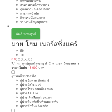
แพทย์เฉพาะทาง
อาหารตามโภชนาการ
ดูแลความสะอาด ซักผ้า
กายภาพบำบัด
กิจกรรมนันทนาการ
รายงานข้อมูลสุขภาพ
นัดเยี่ยมชมศูนย์
มาย โฮม เนอร์สซิ่งแคร์
EN
TH
0.0
7.1 กม. ศูนย์ดูแลผู้สูงอายุ สำนักงานเขต วังทองหลาง
ราคาเริ่มต้น
18,000
บาท
ผู้ป่วยที่ให้บริการได้
ผู้ป่วยอัมพาต อัมพฤกษ์
ผู้ป่วยอัลไซเมอร์
ผู้ป่วยโรคหลอดเลือดสมอง
ผู้ป่วยติดเตียง
ผู้ป่วยเส้นเลือดสมองแตก
ผู้ป่วยที่มาพักฟื้นทำแผลกดทับ
ผู้ป่วยพักฟื้นหลังผ่าตัด