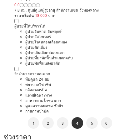
0.0
7.8 กม. ศูนย์ดูแลผู้สูงอายุ สำนักงานเขต วังทองหลาง
ราคาเริ่มต้น
18,000
บาท
ผู้ป่วยที่ให้บริการได้
ผู้ป่วยอัมพาต อัมพฤกษ์
ผู้ป่วยอัลไซเมอร์
ผู้ป่วยโรคหลอดเลือดสมอง
ผู้ป่วยติดเตียง
ผู้ป่วยเส้นเลือดสมองแตก
ผู้ป่วยที่มาพักฟื้นทำแผลกดทับ
ผู้ป่วยพักฟื้นหลังผ่าตัด
สิ่งอำนวยความสะดวก
ทีมดูแล 24 ชม.
พยาบาลวิชาชีพ
กล้องวงจรปิด
แพทย์เฉพาะทาง
อาหารตามโภชนาการ
ดูแลความสะอาด ซักผ้า
กายภาพบำบัด
1
2
3
4
5
6
ช่วงราคา