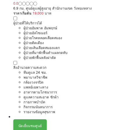
0.0
6.9 กม. ศูนย์ดูแลผู้สูงอายุ สำนักงานเขต วังทองหลาง
ราคาเริ่มต้น
19,000
บาท
ผู้ป่วยที่ให้บริการได้
ผู้ป่วยอัมพาต อัมพฤกษ์
ผู้ป่วยอัลไซเมอร์
ผู้ป่วยโรคหลอดเลือดสมอง
ผู้ป่วยติดเตียง
ผู้ป่วยเส้นเลือดสมองแตก
ผู้ป่วยที่มาพักฟื้นทำแผลกดทับ
ผู้ป่วยพักฟื้นหลังผ่าตัด
สิ่งอำนวยความสะดวก
ทีมดูแล 24 ชม.
พยาบาลวิชาชีพ
กล้องวงจรปิด
แพทย์เฉพาะทาง
อาหารตามโภชนาการ
ดูแลความสะอาด ซักผ้า
กายภาพบำบัด
กิจกรรมนันทนาการ
รายงานข้อมูลสุขภาพ
นัดเยี่ยมชมศูนย์