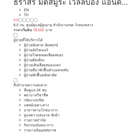
ธราสิริ มัตสึมูระ เวลล์บีอิ้ง แอนด์
โฮมเซอรี่ แคร์ การดูแลผู้สูงอายุ
EN
TH
0.0
หรือผู้มีภาวะพึ่งพิง
6.0 กม. ศูนย์ดูแลผู้สูงอายุ สำนักงานเขต วังทองหลาง
ราคาเริ่มต้น
18,000
บาท
ผู้ป่วยที่ให้บริการได้
ผู้ป่วยอัมพาต อัมพฤกษ์
ผู้ป่วยอัลไซเมอร์
ผู้ป่วยโรคหลอดเลือดสมอง
ผู้ป่วยติดเตียง
ผู้ป่วยเส้นเลือดสมองแตก
ผู้ป่วยที่มาพักฟื้นทำแผลกดทับ
ผู้ป่วยพักฟื้นหลังผ่าตัด
สิ่งอำนวยความสะดวก
ทีมดูแล 24 ชม.
พยาบาลวิชาชีพ
กล้องวงจรปิด
แพทย์เฉพาะทาง
อาหารตามโภชนาการ
ดูแลความสะอาด ซักผ้า
กายภาพบำบัด
กิจกรรมนันทนาการ
รายงานข้อมูลสุขภาพ