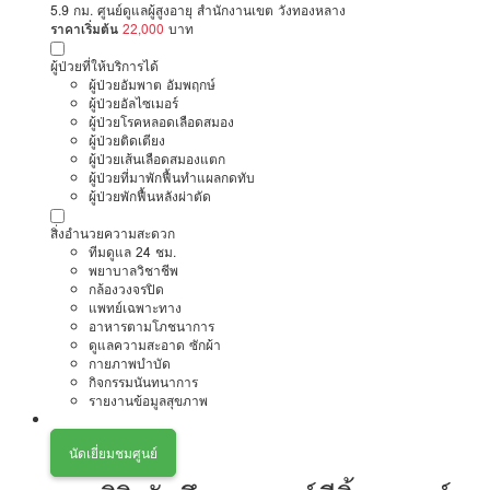
5.9 กม. ศูนย์ดูแลผู้สูงอายุ สำนักงานเขต วังทองหลาง
ราคาเริ่มต้น
22,000
บาท
ผู้ป่วยที่ให้บริการได้
ผู้ป่วยอัมพาต อัมพฤกษ์
ผู้ป่วยอัลไซเมอร์
ผู้ป่วยโรคหลอดเลือดสมอง
ผู้ป่วยติดเตียง
ผู้ป่วยเส้นเลือดสมองแตก
ผู้ป่วยที่มาพักฟื้นทำแผลกดทับ
ผู้ป่วยพักฟื้นหลังผ่าตัด
สิ่งอำนวยความสะดวก
ทีมดูแล 24 ชม.
พยาบาลวิชาชีพ
กล้องวงจรปิด
แพทย์เฉพาะทาง
อาหารตามโภชนาการ
ดูแลความสะอาด ซักผ้า
กายภาพบำบัด
กิจกรรมนันทนาการ
รายงานข้อมูลสุขภาพ
นัดเยี่ยมชมศูนย์