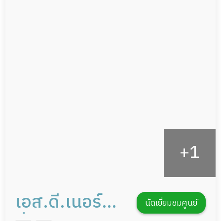
ผู้ป่วยเส้นเลือดสมองแตก
แพทย์เฉพาะทาง
ผู้ป่วยที่มาพักฟื้นทำแผลกดทับ
อาหารตามโภชนาการ
ผู้ป่วยพักฟื้นหลังผ่าตัด
ดูแลความสะอาด ซักผ้า
กายภาพบำบัด
กิจกรรมนันทนาการ
รายงานข้อมูลสุขภาพ
เอส.ดี.เนอร์ส
นัดเยี่ยมชมศูนย์