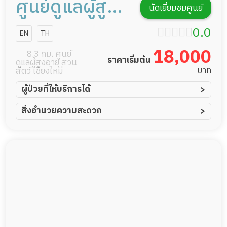
ศูนย์ดูแลผู้สูง
นัดเยี่ยมชมศูนย์
อายุ บ้านลลิสา
0.0
EN
TH
เชียงใหม่
18,000
8.3 กม. ศูนย์
ราคาเริ่มต้น
ดูแลผู้สูงอายุ สวน
บาท
สัตว์ เชียงใหม่
ผู้ป่วยที่ให้บริการได้
ผู้ป่วยอัมพาต อัมพฤกษ์
สิ่งอำนวยความสะดวก
ผู้ป่วยอัลไซเมอร์
ทีมดูแล 24 ชม.
ผู้ป่วยโรคหลอดเลือดสมอง
พยาบาลวิชาชีพ
ผู้ป่วยติดเตียง
กล้องวงจรปิด
ผู้ป่วยเส้นเลือดสมองแตก
แพทย์เฉพาะทาง
ผู้ป่วยที่มาพักฟื้นทำแผลกดทับ
อาหารตามโภชนาการ
ผู้ป่วยพักฟื้นหลังผ่าตัด
ดูแลความสะอาด ซักผ้า
กายภาพบำบัด