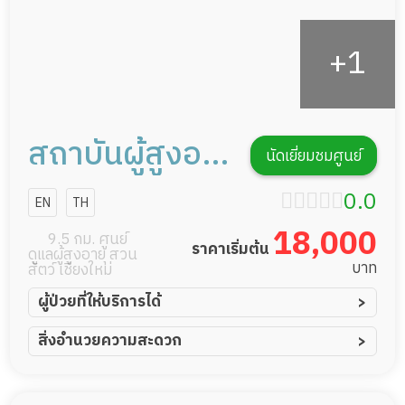
สถาบันผู้สูงอา
นัดเยี่ยมชมศูนย์
ยุแมคเคน
0.0
EN
TH
18,000
9.5 กม. ศูนย์
ราคาเริ่มต้น
ดูแลผู้สูงอายุ สวน
บาท
สัตว์ เชียงใหม่
ผู้ป่วยที่ให้บริการได้
ผู้ป่วยอัมพาต อัมพฤกษ์
สิ่งอำนวยความสะดวก
ผู้ป่วยอัลไซเมอร์
ทีมดูแล 24 ชม.
ผู้ป่วยโรคหลอดเลือดสมอง
พยาบาลวิชาชีพ