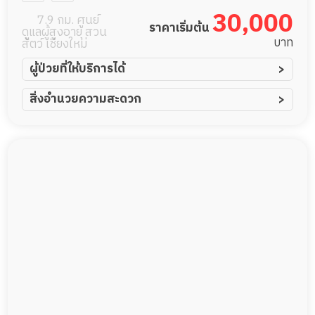
30,000
7.9 กม. ศูนย์
ราคาเริ่มต้น
ดูแลผู้สูงอายุ สวน
บาท
สัตว์ เชียงใหม่
ผู้ป่วยที่ให้บริการได้
ผู้ป่วยอัมพาต อัมพฤกษ์
สิ่งอำนวยความสะดวก
ผู้ป่วยอัลไซเมอร์
ทีมดูแล 24 ชม.
ผู้ป่วยโรคหลอดเลือดสมอง
พยาบาลวิชาชีพ
ผู้ป่วยติดเตียง
กล้องวงจรปิด
ผู้ป่วยเส้นเลือดสมองแตก
แพทย์เฉพาะทาง
ผู้ป่วยที่มาพักฟื้นทำแผลกดทับ
อาหารตามโภชนาการ
ผู้ป่วยพักฟื้นหลังผ่าตัด
ดูแลความสะอาด ซักผ้า
กายภาพบำบัด
กิจกรรมนันทนาการ
รายงานข้อมูลสุขภาพ