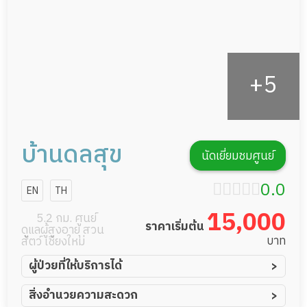
บ้านดลสุข
นัดเยี่ยมชมศูนย์
0.0
EN
TH
15,000
5.2 กม. ศูนย์
ราคาเริ่มต้น
ดูแลผู้สูงอายุ สวน
บาท
สัตว์ เชียงใหม่
ผู้ป่วยที่ให้บริการได้
ผู้ป่วยอัมพาต อัมพฤกษ์
สิ่งอำนวยความสะดวก