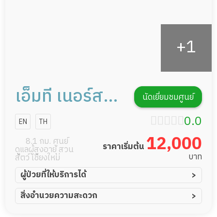
เอ็มที เนอร์สซิ่ง
นัดเยี่ยมชมศูนย์
โฮม
0.0
EN
TH
12,000
8.1 กม. ศูนย์
ราคาเริ่มต้น
ดูแลผู้สูงอายุ สวน
บาท
สัตว์ เชียงใหม่
ผู้ป่วยที่ให้บริการได้
ผู้ป่วยอัมพาต อัมพฤกษ์
สิ่งอำนวยความสะดวก
ผู้ป่วยอัลไซเมอร์
ทีมดูแล 24 ชม.