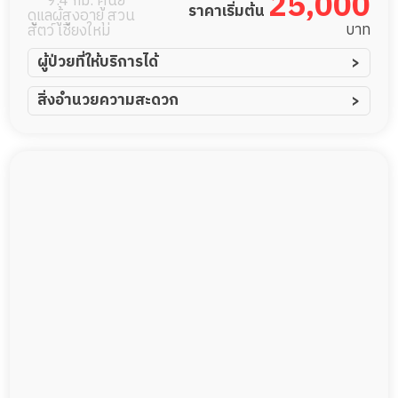
25,000
9.4 กม. ศูนย์
ราคาเริ่มต้น
ดูแลผู้สูงอายุ สวน
บาท
สัตว์ เชียงใหม่
ผู้ป่วยที่ให้บริการได้
ผู้ป่วยอัมพาต อัมพฤกษ์
สิ่งอำนวยความสะดวก
ผู้ป่วยอัลไซเมอร์
ทีมดูแล 24 ชม.
ผู้ป่วยโรคหลอดเลือดสมอง
พยาบาลวิชาชีพ
ผู้ป่วยติดเตียง
กล้องวงจรปิด
ผู้ป่วยเส้นเลือดสมองแตก
แพทย์เฉพาะทาง
ผู้ป่วยที่มาพักฟื้นทำแผลกดทับ
อาหารตามโภชนาการ
ผู้ป่วยพักฟื้นหลังผ่าตัด
ดูแลความสะอาด ซักผ้า
กายภาพบำบัด
กิจกรรมนันทนาการ
รายงานข้อมูลสุขภาพ