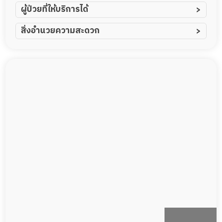
ผู้ป่วยที่ให้บริการได้
ผู้ป่วยอัมพาต อัมพฤกษ์
สิ่งอำนวยความสะดวก
ผู้ป่วยอัลไซเมอร์
ทีมดูแล 24 ชม.
ผู้ป่วยโรคหลอดเลือดสมอง
พยาบาลวิชาชีพ
ผู้ป่วยติดเตียง
กล้องวงจรปิด
ผู้ป่วยเส้นเลือดสมองแตก
แพทย์เฉพาะทาง
ผู้ป่วยที่มาพักฟื้นทำแผลกดทับ
อาหารตามโภชนาการ
ผู้ป่วยพักฟื้นหลังผ่าตัด
ดูแลความสะอาด ซักผ้า
กายภาพบำบัด
กิจกรรมนันทนาการ
รายงานข้อมูลสุขภาพ