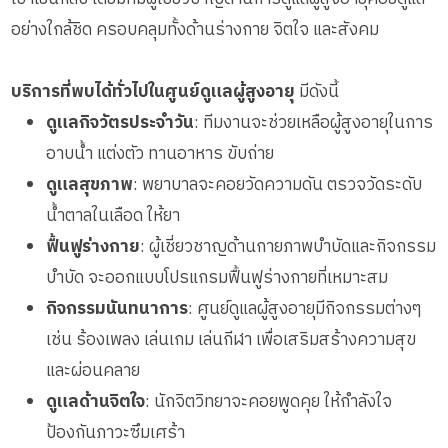
รายงานข้อมูลสุขภาพ
อย่างใกล้ชิด ครอบคลุมทั้งด้านร่างกาย จิตใจ และสังคม
บริการที่พบได้ทั่วไปในศูนย์ดูแลผู้สูงอายุ
มีดังนี้
ดูแลกิจวัตรประจำวัน
: ทีมงานจะช่วยเหลือผู้สูงอายุในการ
อาบน้ำ แต่งตัว ทานอาหาร ขับถ่าย
ดูแลสุขภาพ
: พยาบาลจะคอยวัดความดัน ตรวจวัดระดับ
น้ำตาลในเลือด ให้ยา
ฟื้นฟูร่างกาย
: ผู้เชี่ยวชาญด้านกายภาพบำบัดและกิจกรรม
บำบัด จะออกแบบโปรแกรมฟื้นฟูร่างกายที่เหมาะสม
กิจกรรมนันทนาการ
: ศูนย์ดูแลผู้สูงอายุมีกิจกรรมต่างๆ
เช่น ร้องเพลง เล่นเกม เล่นกีฬา เพื่อเสริมสร้างความสุข
และผ่อนคลาย
ดูแลด้านจิตใจ
: นักจิตวิทยาจะคอยพูดคุย ให้กำลังใจ
ป้องกันภาวะซึมเศร้า