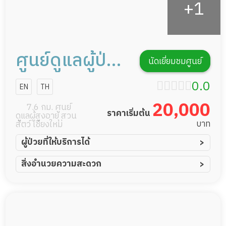
ศูนย์ดูแลผู้ป่วย
นัดเยี่ยมชมศูนย์
ผู้สูงอายุ แทรง
0.0
EN
TH
ควิลา
20,000
7.6 กม. ศูนย์
ราคาเริ่มต้น
ดูแลผู้สูงอายุ สวน
บาท
สัตว์ เชียงใหม่
ผู้ป่วยที่ให้บริการได้
ผู้ป่วยอัมพาต อัมพฤกษ์
สิ่งอำนวยความสะดวก
ผู้ป่วยอัลไซเมอร์
ทีมดูแล 24 ชม.
ผู้ป่วยโรคหลอดเลือดสมอง
พยาบาลวิชาชีพ
ผู้ป่วยเส้นเลือดสมองแตก
กล้องวงจรปิด
ผู้ป่วยที่มาพักฟื้นทำแผลกดทับ