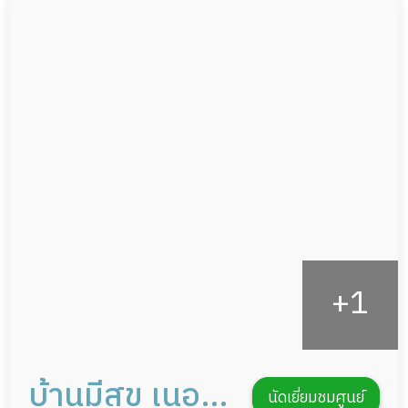
ผู้ป่วยติดเตียง
กล้องวงจรปิด
ผู้ป่วยเส้นเลือดสมองแตก
แพทย์เฉพาะทาง
ผู้ป่วยที่มาพักฟื้นทำแผลกดทับ
อาหารตามโภชนาการ
ผู้ป่วยพักฟื้นหลังผ่าตัด
ดูแลความสะอาด ซักผ้า
กายภาพบำบัด
กิจกรรมนันทนาการ
รายงานข้อมูลสุขภาพ
บ้านมีสุข เนอ
นัดเยี่ยมชมศูนย์