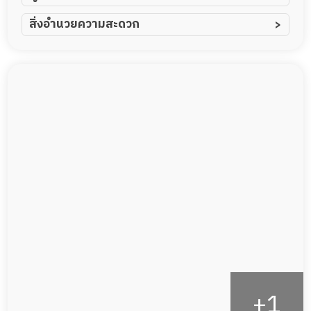
ผู้ป่วยอัมพาต อัมพฤกษ์
สิ่งอำนวยความสะดวก
ผู้ป่วยอัลไซเมอร์
ทีมดูแล 24 ชม.
ผู้ป่วยโรคหลอดเลือดสมอง
พยาบาลวิชาชีพ
ผู้ป่วยติดเตียง
กล้องวงจรปิด
ผู้ป่วยเส้นเลือดสมองแตก
แพทย์เฉพาะทาง
ผู้ป่วยที่มาพักฟื้นทำแผลกดทับ
อาหารตามโภชนาการ
ผู้ป่วยพักฟื้นหลังผ่าตัด
ดูแลความสะอาด ซักผ้า
กายภาพบำบัด
กิจกรรมนันทนาการ
รายงานข้อมูลสุขภาพ