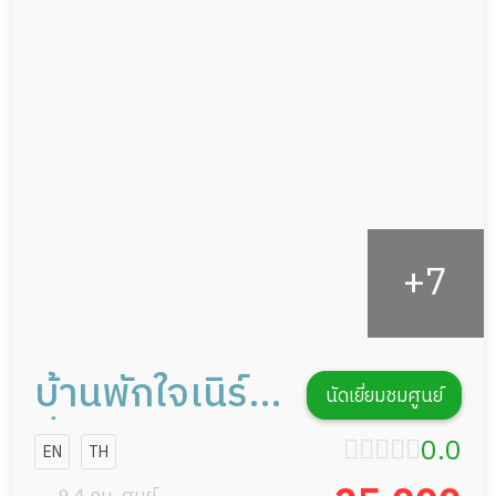
อาหารตามโภชนาการ
ผู้ป่วยพักฟื้นหลังผ่าตัด
ดูแลความสะอาด ซักผ้า
กายภาพบำบัด
กิจกรรมนันทนาการ
รายงานข้อมูลสุขภาพ
บ้านพักใจเนิร์ส
นัดเยี่ยมชมศูนย์
ซิ่งโฮม
0.0
EN
TH