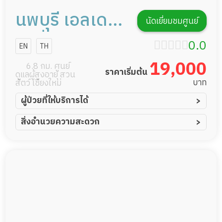
นพบุรี เอลเด
นัดเยี่ยมชมศูนย์
อร์ลี่แคร์
0.0
EN
TH
19,000
6.8 กม. ศูนย์
ราคาเริ่มต้น
ดูแลผู้สูงอายุ สวน
บาท
สัตว์ เชียงใหม่
ผู้ป่วยที่ให้บริการได้
ผู้ป่วยอัมพาต อัมพฤกษ์
สิ่งอำนวยความสะดวก
ผู้ป่วยอัลไซเมอร์
ทีมดูแล 24 ชม.
ผู้ป่วยโรคหลอดเลือดสมอง
พยาบาลวิชาชีพ
ผู้ป่วยติดเตียง
กล้องวงจรปิด
ผู้ป่วยเส้นเลือดสมองแตก
แพทย์เฉพาะทาง
ผู้ป่วยที่มาพักฟื้นทำแผลกดทับ
อาหารตามโภชนาการ
ผู้ป่วยพักฟื้นหลังผ่าตัด
ดูแลความสะอาด ซักผ้า