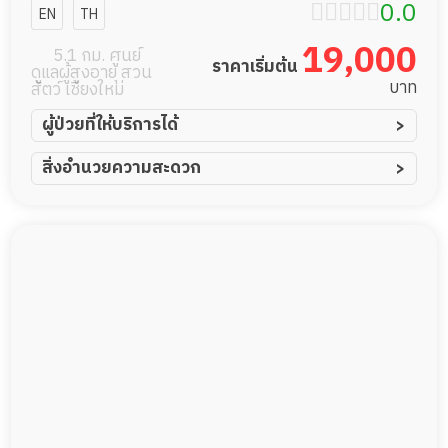
ซิ่งโฮม
0.0
EN
TH
19,000
5.1 กม. ศูนย์
ราคาเริ่มต้น
ดูแลผู้สูงอายุ สวน
บาท
สัตว์ เชียงใหม่
ผู้ป่วยที่ให้บริการได้
ผู้ป่วยอัมพาต อัมพฤกษ์
สิ่งอำนวยความสะดวก
ผู้ป่วยอัลไซเมอร์
ทีมดูแล 24 ชม.
ผู้ป่วยโรคหลอดเลือดสมอง
พยาบาลวิชาชีพ
ผู้ป่วยติดเตียง
กล้องวงจรปิด
ผู้ป่วยเส้นเลือดสมองแตก
แพทย์เฉพาะทาง
ผู้ป่วยที่มาพักฟื้นทำแผลกดทับ
อาหารตามโภชนาการ
ผู้ป่วยพักฟื้นหลังผ่าตัด
ดูแลความสะอาด ซักผ้า
กายภาพบำบัด
กิจกรรมนันทนาการ
รายงานข้อมูลสุขภาพ