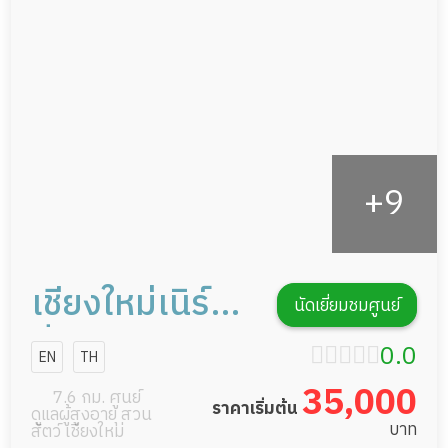
กายภาพบำบัด
กิจกรรมนันทนาการ
รายงานข้อมูลสุขภาพ
เชียงใหม่เนิร์ส
นัดเยี่ยมชมศูนย์
ซิ่งโฮมแคร์
0.0
EN
TH
35,000
7.6 กม. ศูนย์
ราคาเริ่มต้น
ดูแลผู้สูงอายุ สวน
บาท
สัตว์ เชียงใหม่