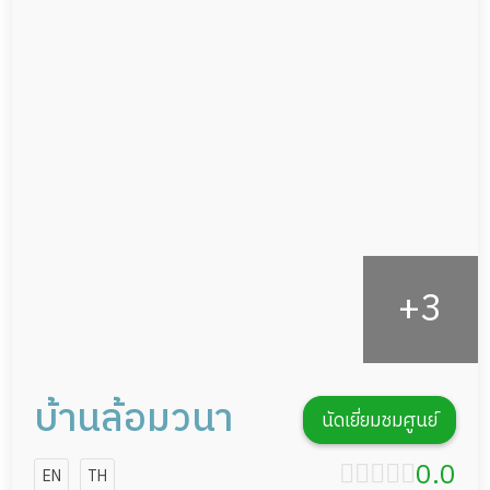
แพทย์เฉพาะทาง
ผู้ป่วยพักฟื้นหลังผ่าตัด
อาหารตามโภชนาการ
ดูแลความสะอาด ซักผ้า
กายภาพบำบัด
กิจกรรมนันทนาการ
รายงานข้อมูลสุขภาพ
บ้านล้อมวนา
นัดเยี่ยมชมศูนย์
0.0
EN
TH