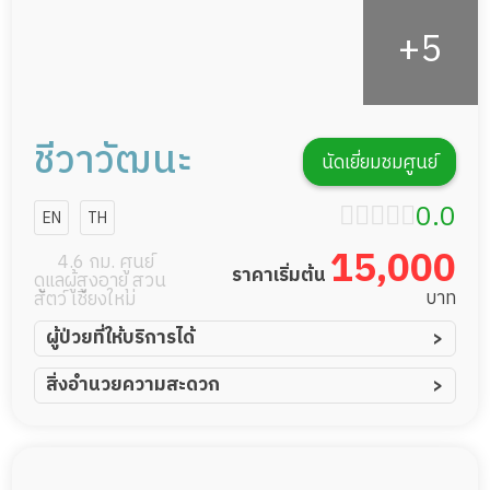
ชีวาวัฒนะ
นัดเยี่ยมชมศูนย์
0.0
EN
TH
15,000
4.6 กม. ศูนย์
ราคาเริ่มต้น
ดูแลผู้สูงอายุ สวน
บาท
สัตว์ เชียงใหม่
ผู้ป่วยที่ให้บริการได้
ผู้ป่วยอัมพาต อัมพฤกษ์
สิ่งอำนวยความสะดวก
ผู้ป่วยอัลไซเมอร์
ทีมดูแล 24 ชม.
ผู้ป่วยโรคหลอดเลือดสมอง
พยาบาลวิชาชีพ
ผู้ป่วยติดเตียง
กล้องวงจรปิด