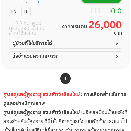
ร์สซิ่งโฮม
0.0
EN
TH
26,000
9.9 กม. ศูนย์
ราคาเริ่มต้น
ดูแลผู้สูงอายุ สวน
บาท
สัตว์ เชียงใหม่
ผู้ป่วยที่ให้บริการได้
ผู้ป่วยอัมพาต อัมพฤกษ์
สิ่งอำนวยความสะดวก
ผู้ป่วยอัลไซเมอร์
ทีมดูแล 24 ชม.
ผู้ป่วยโรคหลอดเลือดสมอง
พยาบาลวิชาชีพ
1
ผู้ป่วยติดเตียง
กล้องวงจรปิด
ผู้ป่วยเส้นเลือดสมองแตก
แพทย์เฉพาะทาง
ศูนย์ดูแลผู้สูงอายุ สวนสัตว์ เชียงใหม่
: ทางเลือกสำหรับการ
ผู้ป่วยที่มาพักฟื้นทำแผลกดทับ
อาหารตามโภชนาการ
ดูแลอย่างมีคุณภาพ
ผู้ป่วยพักฟื้นหลังผ่าตัด
ดูแลความสะอาด ซักผ้า
ศูนย์ดูแลผู้สูงอายุ สวนสัตว์ เชียงใหม่
เปรียบเสมือนบ้านหลังที่
กายภาพบำบัด
สองสำหรับผู้สูงอายุ ที่นี่ให้บริการดูแลทั้งแบบพักค้างและแบบไป
กิจกรรมนันทนาการ
เช้าเย็นกลับ โดยมีทีมผู้เชี่ยวชาญด้านการดูแลผู้สูงอายุคอยดูแล