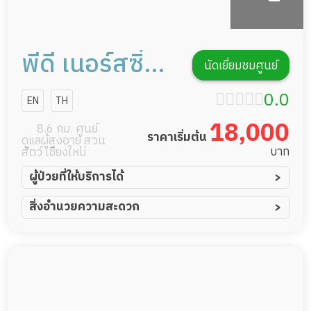
พีดี เนอร์สซิ่ง
นัดเยี่ยมชมศูนย์
โฮม สาขา
0.0
EN
TH
หนองหอย
18,000
8.6 กม. ศูนย์
ราคาเริ่มต้น
ดูแลผู้สูงอายุ สวน
บาท
สัตว์ เชียงใหม่
ผู้ป่วยที่ให้บริการได้
ผู้ป่วยอัมพาต อัมพฤกษ์
สิ่งอำนวยความสะดวก
ผู้ป่วยอัลไซเมอร์
ทีมดูแล 24 ชม.
ผู้ป่วยโรคหลอดเลือดสมอง
พยาบาลวิชาชีพ
ผู้ป่วยติดเตียง
กล้องวงจรปิด
ผู้ป่วยเส้นเลือดสมองแตก
แพทย์เฉพาะทาง
ผู้ป่วยที่มาพักฟื้นทำแผลกดทับ