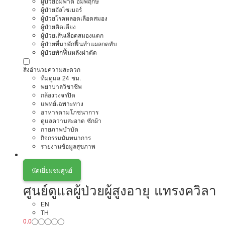
ผู้ป่วยอัมพาต อัมพฤกษ์
ผู้ป่วยอัลไซเมอร์
ผู้ป่วยโรคหลอดเลือดสมอง
ผู้ป่วยติดเตียง
ผู้ป่วยเส้นเลือดสมองแตก
ผู้ป่วยที่มาพักฟื้นทำแผลกดทับ
ผู้ป่วยพักฟื้นหลังผ่าตัด
สิ่งอำนวยความสะดวก
ทีมดูแล 24 ชม.
พยาบาลวิชาชีพ
กล้องวงจรปิด
แพทย์เฉพาะทาง
อาหารตามโภชนาการ
ดูแลความสะอาด ซักผ้า
กายภาพบำบัด
กิจกรรมนันทนาการ
รายงานข้อมูลสุขภาพ
นัดเยี่ยมชมศูนย์
ศูนย์ดูแลผู้ป่วยผู้สูงอายุ แทรงควิลา
EN
TH
0.0