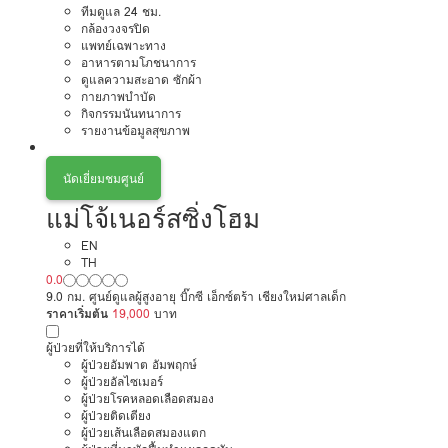
ทีมดูแล 24 ชม.
กล้องวงจรปิด
แพทย์เฉพาะทาง
อาหารตามโภชนาการ
ดูแลความสะอาด ซักผ้า
กายภาพบำบัด
กิจกรรมนันทนาการ
รายงานข้อมูลสุขภาพ
นัดเยี่ยมชมศูนย์
แม่โจ้เนอร์สซิ่งโฮม
EN
TH
0.0
9.0 กม. ศูนย์ดูแลผู้สูงอายุ บิ๊กซี เอ็กซ์ตร้า เชียงใหม่ศาลเด็ก
ราคาเริ่มต้น
19,000
บาท
ผู้ป่วยที่ให้บริการได้
ผู้ป่วยอัมพาต อัมพฤกษ์
ผู้ป่วยอัลไซเมอร์
ผู้ป่วยโรคหลอดเลือดสมอง
ผู้ป่วยติดเตียง
ผู้ป่วยเส้นเลือดสมองแตก