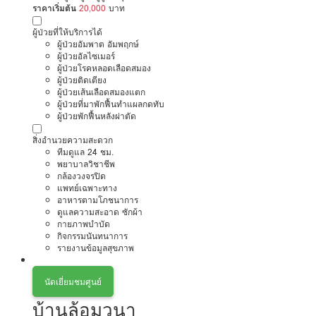
ราคาเริ่มต้น
20,000
บาท
ผู้ป่วยที่ให้บริการได้
ผู้ป่วยอัมพาต อัมพฤกษ์
ผู้ป่วยอัลไซเมอร์
ผู้ป่วยโรคหลอดเลือดสมอง
ผู้ป่วยติดเตียง
ผู้ป่วยเส้นเลือดสมองแตก
ผู้ป่วยที่มาพักฟื้นทำแผลกดทับ
ผู้ป่วยพักฟื้นหลังผ่าตัด
สิ่งอำนวยความสะดวก
ทีมดูแล 24 ชม.
พยาบาลวิชาชีพ
กล้องวงจรปิด
แพทย์เฉพาะทาง
อาหารตามโภชนาการ
ดูแลความสะอาด ซักผ้า
กายภาพบำบัด
กิจกรรมนันทนาการ
รายงานข้อมูลสุขภาพ
นัดเยี่ยมชมศูนย์
บ้านล้อมวนา