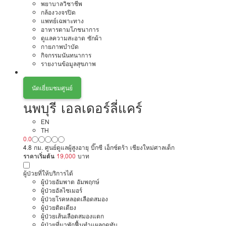
พยาบาลวิชาชีพ
กล้องวงจรปิด
แพทย์เฉพาะทาง
อาหารตามโภชนาการ
ดูแลความสะอาด ซักผ้า
กายภาพบำบัด
กิจกรรมนันทนาการ
รายงานข้อมูลสุขภาพ
นัดเยี่ยมชมศูนย์
นพบุรี เอลเดอร์ลี่แคร์
EN
TH
0.0
4.8 กม. ศูนย์ดูแลผู้สูงอายุ บิ๊กซี เอ็กซ์ตร้า เชียงใหม่ศาลเด็ก
ราคาเริ่มต้น
19,000
บาท
ผู้ป่วยที่ให้บริการได้
ผู้ป่วยอัมพาต อัมพฤกษ์
ผู้ป่วยอัลไซเมอร์
ผู้ป่วยโรคหลอดเลือดสมอง
ผู้ป่วยติดเตียง
ผู้ป่วยเส้นเลือดสมองแตก
ผู้ป่วยที่มาพักฟื้นทำแผลกดทับ