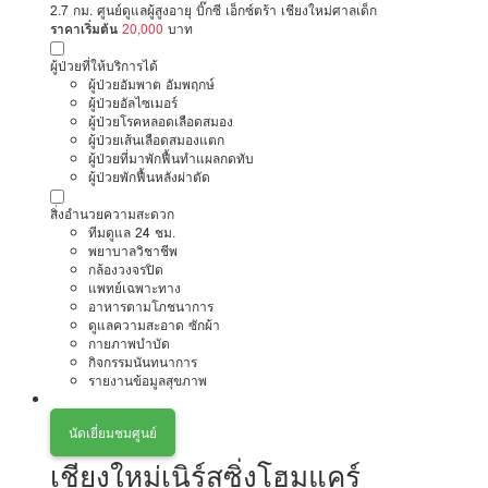
2.7 กม. ศูนย์ดูแลผู้สูงอายุ บิ๊กซี เอ็กซ์ตร้า เชียงใหม่ศาลเด็ก
ราคาเริ่มต้น
20,000
บาท
ผู้ป่วยที่ให้บริการได้
ผู้ป่วยอัมพาต อัมพฤกษ์
ผู้ป่วยอัลไซเมอร์
ผู้ป่วยโรคหลอดเลือดสมอง
ผู้ป่วยเส้นเลือดสมองแตก
ผู้ป่วยที่มาพักฟื้นทำแผลกดทับ
ผู้ป่วยพักฟื้นหลังผ่าตัด
สิ่งอำนวยความสะดวก
ทีมดูแล 24 ชม.
พยาบาลวิชาชีพ
กล้องวงจรปิด
แพทย์เฉพาะทาง
อาหารตามโภชนาการ
ดูแลความสะอาด ซักผ้า
กายภาพบำบัด
กิจกรรมนันทนาการ
รายงานข้อมูลสุขภาพ
นัดเยี่ยมชมศูนย์
เชียงใหม่เนิร์สซิ่งโฮมแคร์