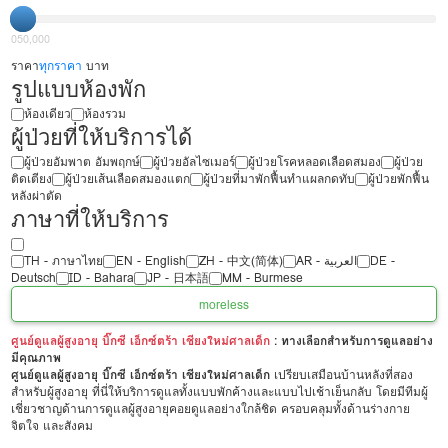
0
50,000
ราคา
ทุกราคา
บาท
รูปแบบห้องพัก
ห้องเดียว
ห้องรวม
ผู้ป่วยที่ให้บริการได้
ผู้ป่วยอัมพาต อัมพฤกษ์
ผู้ป่วยอัลไซเมอร์
ผู้ป่วยโรคหลอดเลือดสมอง
ผู้ป่วย
ติดเตียง
ผู้ป่วยเส้นเลือดสมองแตก
ผู้ป่วยที่มาพักฟื้นทำแผลกดทับ
ผู้ป่วยพักฟื้น
หลังผ่าตัด
ภาษาที่ให้บริการ
TH - ‏ภาษาไทย
EN - English
ZH - 中文(简体)
‏AR - ‏العربية‏
DE -
Deutsch
ID - Bahara
JP - 日本語
MM - Burmese
more
less
ศูนย์ดูแลผู้สูงอายุ บิ๊กซี เอ็กซ์ตร้า เชียงใหม่ศาลเด็ก
: ทางเลือกสำหรับการดูแลอย่าง
มีคุณภาพ
ศูนย์ดูแลผู้สูงอายุ บิ๊กซี เอ็กซ์ตร้า เชียงใหม่ศาลเด็ก
เปรียบเสมือนบ้านหลังที่สอง
สำหรับผู้สูงอายุ ที่นี่ให้บริการดูแลทั้งแบบพักค้างและแบบไปเช้าเย็นกลับ โดยมีทีมผู้
เชี่ยวชาญด้านการดูแลผู้สูงอายุคอยดูแลอย่างใกล้ชิด ครอบคลุมทั้งด้านร่างกาย
จิตใจ และสังคม