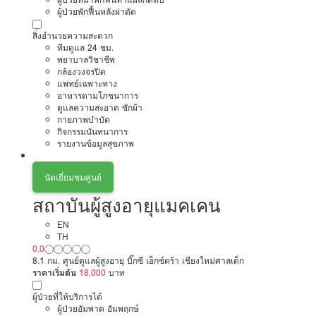
ผู้ป่วยพักฟื้นหลังผ่าตัด
สิ่งอำนวยความสะดวก
ทีมดูแล 24 ชม.
พยาบาลวิชาชีพ
กล้องวงจรปิด
แพทย์เฉพาะทาง
อาหารตามโภชนาการ
ดูแลความสะอาด ซักผ้า
กายภาพบำบัด
กิจกรรมนันทนาการ
รายงานข้อมูลสุขภาพ
นัดเยี่ยมชมศูนย์
สถาบันผู้สูงอายุแมคเคน
EN
TH
0.0
8.1 กม. ศูนย์ดูแลผู้สูงอายุ บิ๊กซี เอ็กซ์ตร้า เชียงใหม่ศาลเด็ก
ราคาเริ่มต้น
18,000
บาท
ผู้ป่วยที่ให้บริการได้
ผู้ป่วยอัมพาต อัมพฤกษ์