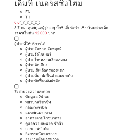
เอ็มที เนอร์สซิ่งโฮม
EN
TH
0.0
8.7 กม. ศูนย์ดูแลผู้สูงอายุ บิ๊กซี เอ็กซ์ตร้า เชียงใหม่ศาลเด็ก
ราคาเริ่มต้น
12,000
บาท
ผู้ป่วยที่ให้บริการได้
ผู้ป่วยอัมพาต อัมพฤกษ์
ผู้ป่วยอัลไซเมอร์
ผู้ป่วยโรคหลอดเลือดสมอง
ผู้ป่วยติดเตียง
ผู้ป่วยเส้นเลือดสมองแตก
ผู้ป่วยที่มาพักฟื้นทำแผลกดทับ
ผู้ป่วยพักฟื้นหลังผ่าตัด
สิ่งอำนวยความสะดวก
ทีมดูแล 24 ชม.
พยาบาลวิชาชีพ
กล้องวงจรปิด
แพทย์เฉพาะทาง
อาหารตามโภชนาการ
ดูแลความสะอาด ซักผ้า
กายภาพบำบัด
กิจกรรมนันทนาการ
รายงานข้อมูลสุขภาพ