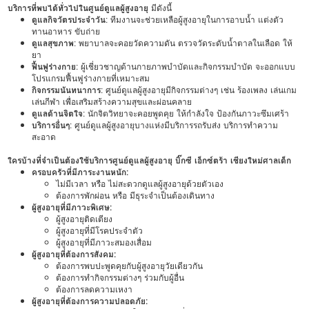
บริการที่พบได้ทั่วไปในศูนย์ดูแลผู้สูงอายุ
มีดังนี้
ดูแลกิจวัตรประจำวัน
: ทีมงานจะช่วยเหลือผู้สูงอายุในการอาบน้ำ แต่งตัว
ทานอาหาร ขับถ่าย
ดูแลสุขภาพ
: พยาบาลจะคอยวัดความดัน ตรวจวัดระดับน้ำตาลในเลือด ให้
ยา
ฟื้นฟูร่างกาย
: ผู้เชี่ยวชาญด้านกายภาพบำบัดและกิจกรรมบำบัด จะออกแบบ
โปรแกรมฟื้นฟูร่างกายที่เหมาะสม
กิจกรรมนันทนาการ
: ศูนย์ดูแลผู้สูงอายุมีกิจกรรมต่างๆ เช่น ร้องเพลง เล่นเกม
เล่นกีฬา เพื่อเสริมสร้างความสุขและผ่อนคลาย
ดูแลด้านจิตใจ
: นักจิตวิทยาจะคอยพูดคุย ให้กำลังใจ ป้องกันภาวะซึมเศร้า
บริการอื่นๆ
: ศูนย์ดูแลผู้สูงอายุบางแห่งมีบริการรถรับส่ง บริการทำความ
สะอาด
ใครบ้างที่จำเป็นต้องใช้บริการศูนย์ดูแลผู้สูงอายุ บิ๊กซี เอ็กซ์ตร้า เชียงใหม่ศาลเด็ก
ครอบครัวที่มีภาระงานหนัก:
ไม่มีเวลา หรือ ไม่สะดวกดูแลผู้สูงอายุด้วยตัวเอง
ต้องการพักผ่อน หรือ มีธุระจำเป็นต้องเดินทาง
ผู้สูงอายุที่มีภาวะพิเศษ:
ผู้สูงอายุติดเตียง
ผู้สูงอายุที่มีโรคประจำตัว
ผู้สูงอายุที่มีภาวะสมองเสื่อม
ผู้สูงอายุที่ต้องการสังคม:
ต้องการพบปะพูดคุยกับผู้สูงอายุวัยเดียวกัน
ต้องการทำกิจกรรมต่างๆ ร่วมกับผู้อื่น
ต้องการลดความเหงา
ผู้สูงอายุที่ต้องการความปลอดภัย: