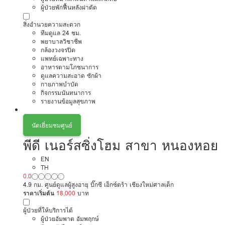
ผู้ป่วยพักฟื้นหลังผ่าตัด
สิ่งอำนวยความสะดวก
ทีมดูแล 24 ชม.
พยาบาลวิชาชีพ
กล้องวงจรปิด
แพทย์เฉพาะทาง
อาหารตามโภชนาการ
ดูแลความสะอาด ซักผ้า
กายภาพบำบัด
กิจกรรมนันทนาการ
รายงานข้อมูลสุขภาพ
นัดเยี่ยมชมศูนย์
พีดี เนอร์สซิ่งโฮม สาขา หนองหอย
EN
TH
0.0
4.9 กม. ศูนย์ดูแลผู้สูงอายุ บิ๊กซี เอ็กซ์ตร้า เชียงใหม่ศาลเด็ก
ราคาเริ่มต้น
18,000
บาท
ผู้ป่วยที่ให้บริการได้
ผู้ป่วยอัมพาต อัมพฤกษ์