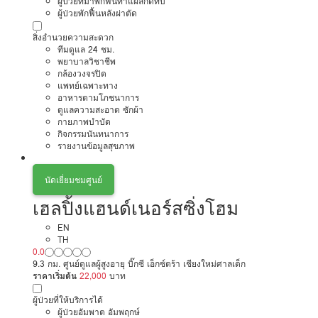
ผู้ป่วยที่มาพักฟื้นทำแผลกดทับ
ผู้ป่วยพักฟื้นหลังผ่าตัด
สิ่งอำนวยความสะดวก
ทีมดูแล 24 ชม.
พยาบาลวิชาชีพ
กล้องวงจรปิด
แพทย์เฉพาะทาง
อาหารตามโภชนาการ
ดูแลความสะอาด ซักผ้า
กายภาพบำบัด
กิจกรรมนันทนาการ
รายงานข้อมูลสุขภาพ
นัดเยี่ยมชมศูนย์
เฮลปิ้งแฮนด์เนอร์สซิ่งโฮม
EN
TH
0.0
9.3 กม. ศูนย์ดูแลผู้สูงอายุ บิ๊กซี เอ็กซ์ตร้า เชียงใหม่ศาลเด็ก
ราคาเริ่มต้น
22,000
บาท
ผู้ป่วยที่ให้บริการได้
ผู้ป่วยอัมพาต อัมพฤกษ์