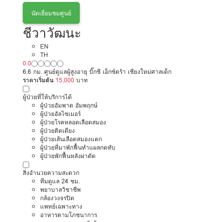
นัดเยี่ยมชมศูนย์
ชีวาวัฒนะ
EN
TH
0.0
6.6 กม. ศูนย์ดูแลผู้สูงอายุ บิ๊กซี เอ็กซ์ตร้า เชียงใหม่ศาลเด็ก
ราคาเริ่มต้น
15,000
บาท
ผู้ป่วยที่ให้บริการได้
ผู้ป่วยอัมพาต อัมพฤกษ์
ผู้ป่วยอัลไซเมอร์
ผู้ป่วยโรคหลอดเลือดสมอง
ผู้ป่วยติดเตียง
ผู้ป่วยเส้นเลือดสมองแตก
ผู้ป่วยที่มาพักฟื้นทำแผลกดทับ
ผู้ป่วยพักฟื้นหลังผ่าตัด
สิ่งอำนวยความสะดวก
ทีมดูแล 24 ชม.
พยาบาลวิชาชีพ
กล้องวงจรปิด
แพทย์เฉพาะทาง
อาหารตามโภชนาการ