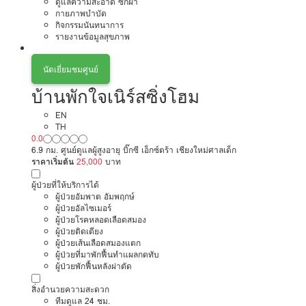
ดูแลความสะอาด ซักผ้า
กายภาพบำบัด
กิจกรรมนันทนาการ
รายงานข้อมูลสุขภาพ
นัดเยี่ยมชมศูนย์
บ้านพักใจเนิร์สซิ่งโฮม
EN
TH
0.0
6.9 กม. ศูนย์ดูแลผู้สูงอายุ บิ๊กซี เอ็กซ์ตร้า เชียงใหม่ศาลเด็ก
ราคาเริ่มต้น
25,000
บาท
ผู้ป่วยที่ให้บริการได้
ผู้ป่วยอัมพาต อัมพฤกษ์
ผู้ป่วยอัลไซเมอร์
ผู้ป่วยโรคหลอดเลือดสมอง
ผู้ป่วยติดเตียง
ผู้ป่วยเส้นเลือดสมองแตก
ผู้ป่วยที่มาพักฟื้นทำแผลกดทับ
ผู้ป่วยพักฟื้นหลังผ่าตัด
สิ่งอำนวยความสะดวก
ทีมดูแล 24 ชม.