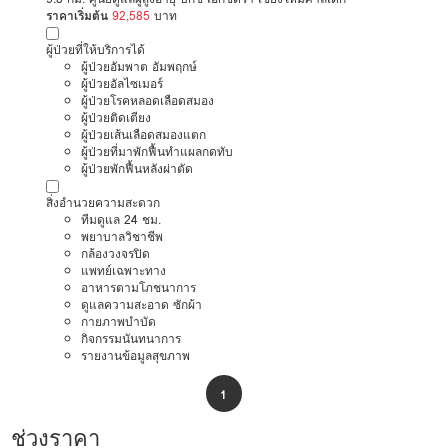
ราคาเริ่มต้น
92,585
บาท
ผู้ป่วยที่ให้บริการได้
ผู้ป่วยอัมพาต อัมพฤกษ์
ผู้ป่วยอัลไซเมอร์
ผู้ป่วยโรคหลอดเลือดสมอง
ผู้ป่วยติดเตียง
ผู้ป่วยเส้นเลือดสมองแตก
ผู้ป่วยที่มาพักฟื้นทำแผลกดทับ
ผู้ป่วยพักฟื้นหลังผ่าตัด
สิ่งอำนวยความสะดวก
ทีมดูแล 24 ชม.
พยาบาลวิชาชีพ
กล้องวงจรปิด
แพทย์เฉพาะทาง
อาหารตามโภชนาการ
ดูแลความสะอาด ซักผ้า
กายภาพบำบัด
กิจกรรมนันทนาการ
รายงานข้อมูลสุขภาพ
1
ช่วงราคา