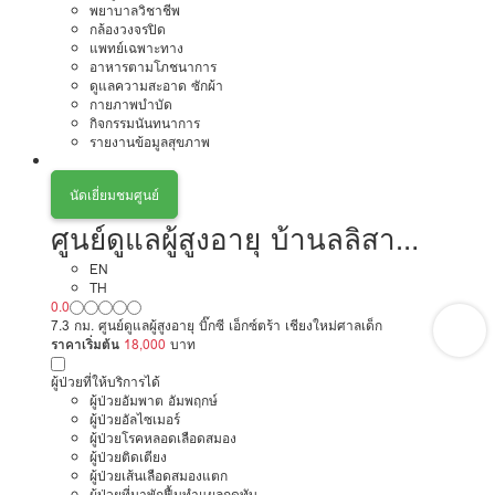
พยาบาลวิชาชีพ
กล้องวงจรปิด
แพทย์เฉพาะทาง
อาหารตามโภชนาการ
ดูแลความสะอาด ซักผ้า
กายภาพบำบัด
กิจกรรมนันทนาการ
รายงานข้อมูลสุขภาพ
นัดเยี่ยมชมศูนย์
ศูนย์ดูแลผู้สูงอายุ บ้านลลิสา
เชียงใหม่
EN
TH
0.0
7.3 กม. ศูนย์ดูแลผู้สูงอายุ บิ๊กซี เอ็กซ์ตร้า เชียงใหม่ศาลเด็ก
ราคาเริ่มต้น
18,000
บาท
ผู้ป่วยที่ให้บริการได้
ผู้ป่วยอัมพาต อัมพฤกษ์
ผู้ป่วยอัลไซเมอร์
ผู้ป่วยโรคหลอดเลือดสมอง
ผู้ป่วยติดเตียง
ผู้ป่วยเส้นเลือดสมองแตก
ผู้ป่วยที่มาพักฟื้นทำแผลกดทับ