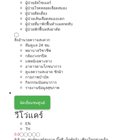
ผู้ป่วยอัลไซเมอร์
ผู้ป่วยโรคหลอดเลือดสมอง
ผู้ป่วยติดเตียง
ผู้ป่วยเส้นเลือดสมองแตก
ผู้ป่วยที่มาพักฟื้นทำแผลกดทับ
ผู้ป่วยพักฟื้นหลังผ่าตัด
สิ่งอำนวยความสะดวก
ทีมดูแล 24 ชม.
พยาบาลวิชาชีพ
กล้องวงจรปิด
แพทย์เฉพาะทาง
อาหารตามโภชนาการ
ดูแลความสะอาด ซักผ้า
กายภาพบำบัด
กิจกรรมนันทนาการ
รายงานข้อมูลสุขภาพ
นัดเยี่ยมชมศูนย์
วีโว่แคร์
EN
TH
0.0
9.8 กม. ศูนย์ดูแลผู้สูงอายุ บิ๊กซี เอ็กซ์ตร้า เชียงใหม่ศาลเด็ก