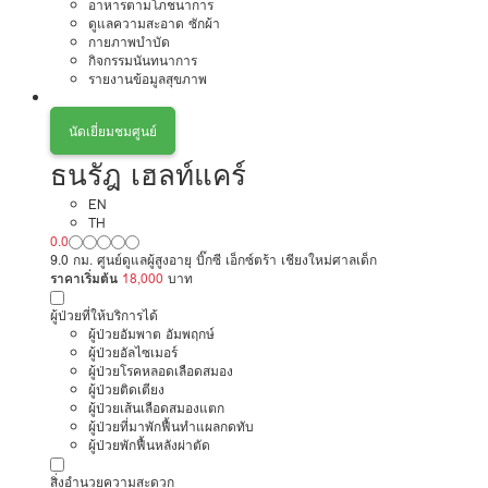
อาหารตามโภชนาการ
ดูแลความสะอาด ซักผ้า
กายภาพบำบัด
กิจกรรมนันทนาการ
รายงานข้อมูลสุขภาพ
นัดเยี่ยมชมศูนย์
ธนรัฎ เฮลท์แคร์
EN
TH
0.0
9.0 กม. ศูนย์ดูแลผู้สูงอายุ บิ๊กซี เอ็กซ์ตร้า เชียงใหม่ศาลเด็ก
ราคาเริ่มต้น
18,000
บาท
ผู้ป่วยที่ให้บริการได้
ผู้ป่วยอัมพาต อัมพฤกษ์
ผู้ป่วยอัลไซเมอร์
ผู้ป่วยโรคหลอดเลือดสมอง
ผู้ป่วยติดเตียง
ผู้ป่วยเส้นเลือดสมองแตก
ผู้ป่วยที่มาพักฟื้นทำแผลกดทับ
ผู้ป่วยพักฟื้นหลังผ่าตัด
สิ่งอำนวยความสะดวก