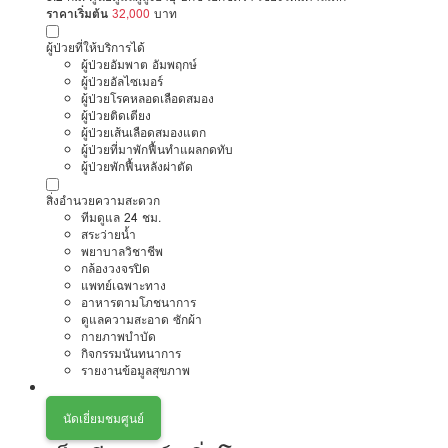
ราคาเริ่มต้น
32,000
บาท
ผู้ป่วยที่ให้บริการได้
ผู้ป่วยอัมพาต อัมพฤกษ์
ผู้ป่วยอัลไซเมอร์
ผู้ป่วยโรคหลอดเลือดสมอง
ผู้ป่วยติดเตียง
ผู้ป่วยเส้นเลือดสมองแตก
ผู้ป่วยที่มาพักฟื้นทำแผลกดทับ
ผู้ป่วยพักฟื้นหลังผ่าตัด
สิ่งอำนวยความสะดวก
ทีมดูแล 24 ชม.
สระว่ายน้ำ
พยาบาลวิชาชีพ
กล้องวงจรปิด
แพทย์เฉพาะทาง
อาหารตามโภชนาการ
ดูแลความสะอาด ซักผ้า
กายภาพบำบัด
กิจกรรมนันทนาการ
รายงานข้อมูลสุขภาพ
นัดเยี่ยมชมศูนย์