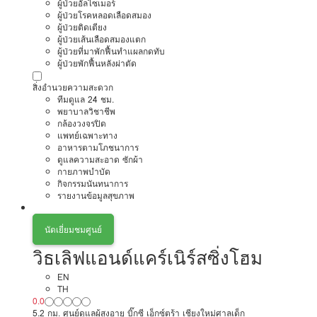
ผู้ป่วยอัลไซเมอร์
ผู้ป่วยโรคหลอดเลือดสมอง
ผู้ป่วยติดเตียง
ผู้ป่วยเส้นเลือดสมองแตก
ผู้ป่วยที่มาพักฟื้นทำแผลกดทับ
ผู้ป่วยพักฟื้นหลังผ่าตัด
สิ่งอำนวยความสะดวก
ทีมดูแล 24 ชม.
พยาบาลวิชาชีพ
กล้องวงจรปิด
แพทย์เฉพาะทาง
อาหารตามโภชนาการ
ดูแลความสะอาด ซักผ้า
กายภาพบำบัด
กิจกรรมนันทนาการ
รายงานข้อมูลสุขภาพ
นัดเยี่ยมชมศูนย์
วิธเลิฟแอนด์แคร์เนิร์สซิ่งโฮม
EN
TH
0.0
5.2 กม. ศูนย์ดูแลผู้สูงอายุ บิ๊กซี เอ็กซ์ตร้า เชียงใหม่ศาลเด็ก