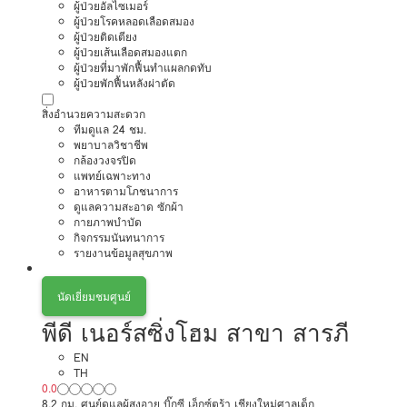
ผู้ป่วยอัลไซเมอร์
ผู้ป่วยโรคหลอดเลือดสมอง
ผู้ป่วยติดเตียง
ผู้ป่วยเส้นเลือดสมองแตก
ผู้ป่วยที่มาพักฟื้นทำแผลกดทับ
ผู้ป่วยพักฟื้นหลังผ่าตัด
สิ่งอำนวยความสะดวก
ทีมดูแล 24 ชม.
พยาบาลวิชาชีพ
กล้องวงจรปิด
แพทย์เฉพาะทาง
อาหารตามโภชนาการ
ดูแลความสะอาด ซักผ้า
กายภาพบำบัด
กิจกรรมนันทนาการ
รายงานข้อมูลสุขภาพ
นัดเยี่ยมชมศูนย์
พีดี เนอร์สซิ่งโฮม สาขา สารภี
EN
TH
0.0
8.2 กม. ศูนย์ดูแลผู้สูงอายุ บิ๊กซี เอ็กซ์ตร้า เชียงใหม่ศาลเด็ก