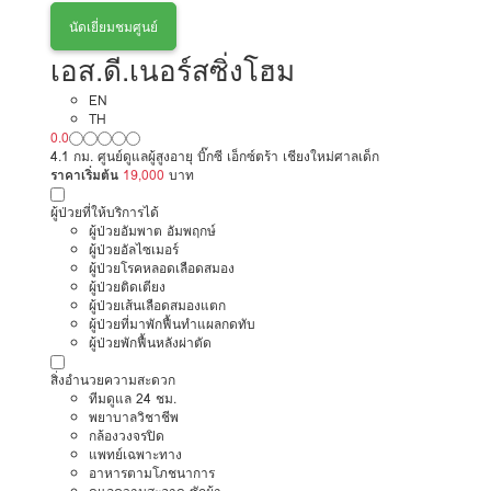
นัดเยี่ยมชมศูนย์
เอส.ดี.เนอร์สซิ่งโฮม
EN
TH
0.0
4.1 กม. ศูนย์ดูแลผู้สูงอายุ บิ๊กซี เอ็กซ์ตร้า เชียงใหม่ศาลเด็ก
ราคาเริ่มต้น
19,000
บาท
ผู้ป่วยที่ให้บริการได้
ผู้ป่วยอัมพาต อัมพฤกษ์
ผู้ป่วยอัลไซเมอร์
ผู้ป่วยโรคหลอดเลือดสมอง
ผู้ป่วยติดเตียง
ผู้ป่วยเส้นเลือดสมองแตก
ผู้ป่วยที่มาพักฟื้นทำแผลกดทับ
ผู้ป่วยพักฟื้นหลังผ่าตัด
สิ่งอำนวยความสะดวก
ทีมดูแล 24 ชม.
พยาบาลวิชาชีพ
กล้องวงจรปิด
แพทย์เฉพาะทาง
อาหารตามโภชนาการ