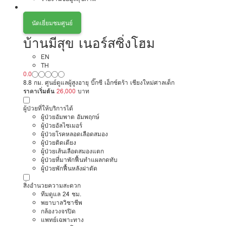
นัดเยี่ยมชมศูนย์
บ้านมีสุข เนอร์สซิ่งโฮม
EN
TH
0.0
8.8 กม. ศูนย์ดูแลผู้สูงอายุ บิ๊กซี เอ็กซ์ตร้า เชียงใหม่ศาลเด็ก
ราคาเริ่มต้น
26,000
บาท
ผู้ป่วยที่ให้บริการได้
ผู้ป่วยอัมพาต อัมพฤกษ์
ผู้ป่วยอัลไซเมอร์
ผู้ป่วยโรคหลอดเลือดสมอง
ผู้ป่วยติดเตียง
ผู้ป่วยเส้นเลือดสมองแตก
ผู้ป่วยที่มาพักฟื้นทำแผลกดทับ
ผู้ป่วยพักฟื้นหลังผ่าตัด
สิ่งอำนวยความสะดวก
ทีมดูแล 24 ชม.
พยาบาลวิชาชีพ
กล้องวงจรปิด
แพทย์เฉพาะทาง