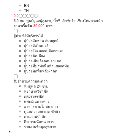
EN
TH
0.0
6.0 กม. ศูนย์ดูแลผู้สูงอายุ บิ๊กซี เอ็กซ์ตร้า เชียงใหม่ศาลเด็ก
ราคาเริ่มต้น
30,000
บาท
ผู้ป่วยที่ให้บริการได้
ผู้ป่วยอัมพาต อัมพฤกษ์
ผู้ป่วยอัลไซเมอร์
ผู้ป่วยโรคหลอดเลือดสมอง
ผู้ป่วยติดเตียง
ผู้ป่วยเส้นเลือดสมองแตก
ผู้ป่วยที่มาพักฟื้นทำแผลกดทับ
ผู้ป่วยพักฟื้นหลังผ่าตัด
สิ่งอำนวยความสะดวก
ทีมดูแล 24 ชม.
พยาบาลวิชาชีพ
กล้องวงจรปิด
แพทย์เฉพาะทาง
อาหารตามโภชนาการ
ดูแลความสะอาด ซักผ้า
กายภาพบำบัด
กิจกรรมนันทนาการ
รายงานข้อมูลสุขภาพ