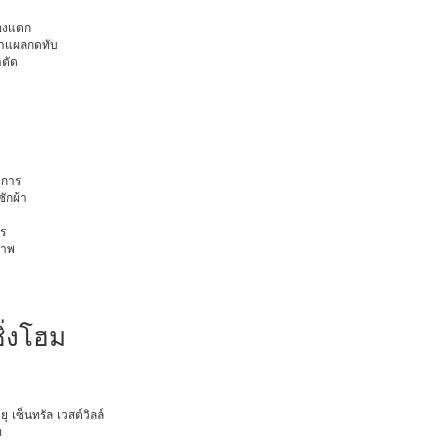
มองแตก
นทำแผลกดทับ
าตัด
การ
ักผ้า
ร
ภาพ
ิ่งโฮม
ยุ เซ็นทรัล เวสต์วิลล์
ท