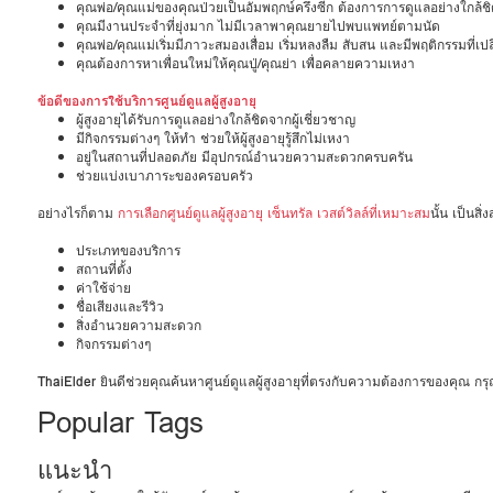
คุณพ่อ/คุณแม่ของคุณป่วยเป็นอัมพฤกษ์ครึ่งซีก ต้องการการดูแลอย่างใกล้ชิ
คุณมีงานประจำที่ยุ่งมาก ไม่มีเวลาพาคุณยายไปพบแพทย์ตามนัด
คุณพ่อ/คุณแม่เริ่มมีภาวะสมองเสื่อม เริ่มหลงลืม สับสน และมีพฤติกรรมที่เป
คุณต้องการหาเพื่อนใหม่ให้คุณปู่/คุณย่า เพื่อคลายความเหงา
ข้อดีของการใช้บริการศูนย์ดูแลผู้สูงอายุ
ผู้สูงอายุได้รับการดูแลอย่างใกล้ชิดจากผู้เชี่ยวชาญ
มีกิจกรรมต่างๆ ให้ทำ ช่วยให้ผู้สูงอายุรู้สึกไม่เหงา
อยู่ในสถานที่ปลอดภัย มีอุปกรณ์อำนวยความสะดวกครบครัน
ช่วยแบ่งเบาภาระของครอบครัว
อย่างไรก็ตาม
การเลือกศูนย์ดูแลผู้สูงอายุ เซ็นทรัล เวสต์วิลล์ที่เหมาะสม
นั้น เป็นส
ประเภทของบริการ
สถานที่ตั้ง
ค่าใช้จ่าย
ชื่อเสียงและรีวิว
สิ่งอำนวยความสะดวก
กิจกรรมต่างๆ
ThaiElder
ยินดีช่วยคุณค้นหาศูนย์ดูแลผู้สูงอายุที่ตรงกับความต้องการของคุณ 
Popular Tags
แนะนำ