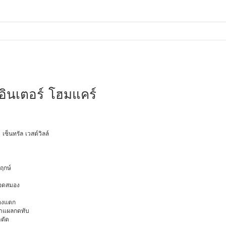
 อินเตอร์ โฮมแคร์
ุ เซ็นทรัล เวสต์วิลล์
พฤกษ์
ือดสมอง
มองแตก
นทำแผลกดทับ
าตัด