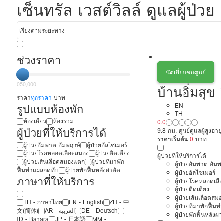
เซ็นทรัล เวสต์วิลล์ ดูแลผู้ป่วย
ช่วงราคา
นัดเยี่ยมชมศูนย์
0
50,000
บ้านอิ่มสุข
ราคา
ทุกราคา
บาท
รูปแบบห้องพัก
EN
TH
ห้องเดียว
ห้องรวม
0.0
ผู้ป่วยที่ให้บริการได้
9.8 กม. ศูนย์ดูแลผู้สูงอาย
ราคาเริ่มต้น
0
บาท
ผู้ป่วยอัมพาต อัมพฤกษ์
ผู้ป่วยอัลไซเมอร์
ผู้ป่วยโรคหลอดเลือดสมอง
ผู้ป่วยติดเตียง
ผู้ป่วยที่ให้บริการได้
ผู้ป่วยเส้นเลือดสมองแตก
ผู้ป่วยที่มาพัก
ผู้ป่วยอัมพาต อัม
ฟื้นทำแผลกดทับ
ผู้ป่วยพักฟื้นหลังผ่าตัด
ผู้ป่วยอัลไซเมอร์
ภาษาที่ให้บริการ
ผู้ป่วยโรคหลอดเล
ผู้ป่วยติดเตียง
ผู้ป่วยเส้นเลือดส
TH - ‏ภาษาไทย
EN - English
ZH - 中
ผู้ป่วยที่มาพักฟื้
文(简体)
‏AR - ‏العربية‏
DE - Deutsch
ผู้ป่วยพักฟื้นหลังผ่
ID - Bahara
JP - 日本語
MM -