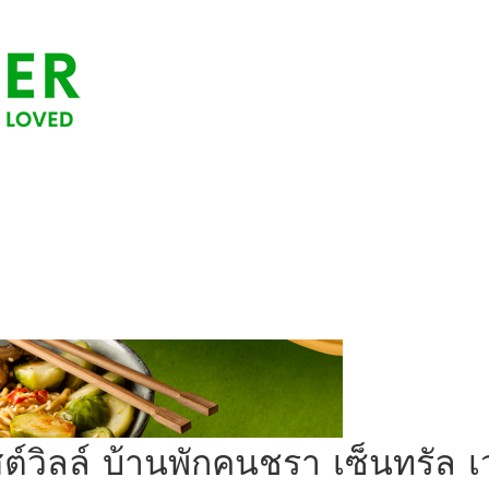
เวสต์วิลล์ บ้านพักคนชรา เซ็นทรัล