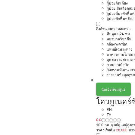
ผู้ป่วยติดเตียง
ผู้ป่วยเส้นเลือดส
ผู้ป่วยที่มาพักฟื้
ผู้ป่วยพักฟื้นหลังผ่
สิ่งอำนวยความสะดวก
ทีมดูแล 24 ชม.
พยาบาลวิชาชีพ
กล้องวงจรปิด
แพทย์เฉพาะทาง
อาหารตามโภชนา
ดูแลความสะอาด ซ
กายภาพบำบัด
กิจกรรมนันทนากา
รายงานข้อมูลสุข
นัดเยี่ยมชมศูนย์
โฮวยูเนอร์ซ
EN
TH
0.0
10.0 กม. ศูนย์ดูแลผู้สูงอา
ราคาเริ่มต้น
28,000
บา