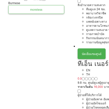
Burmese
สิ่งอำนวยความสะดวก
ทีมดูแล 24 ชม.
more
less
พยาบาลวิชาชีพ
กล้องวงจรปิด
แพทย์เฉพาะทาง
อาหารตามโภชนา
ดูแลความสะอาด ซ
กายภาพบำบัด
กิจกรรมนันทนากา
รายงานข้อมูลสุข
นัดเยี่ยมชมศูนย์
ทีเอ็น เนอร์
EN
TH
0.0
9.8 กม. ศูนย์ดูแลผู้สูงอาย
ราคาเริ่มต้น
16,000
บา
ผู้ป่วยที่ให้บริการได้
ผู้ป่วยอัมพาต อัม
ผู้ป่วยอัลไซเมอร์
ผู้ป่วยโรคหลอดเล