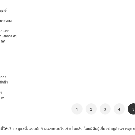
พฤกษ์
ือดสมอง
มองแตก
นทำแผลกดทับ
าตัด
การ
ักผ้า
ร
ภาพ
1
2
3
4
5
ที่นี่ให้บริการดูแลทั้งแบบพักค้างและแบบไปเช้าเย็นกลับ โดยมีทีมผู้เชี่ยวชาญด้านการดูแ