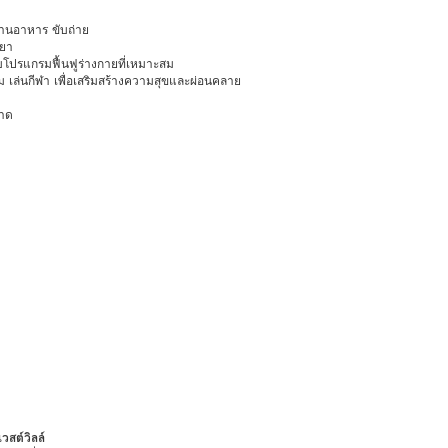
ทานอาหาร ขับถ่าย
้ยา
โปรแกรมฟื้นฟูร่างกายที่เหมาะสม
นเกม เล่นกีฬา เพื่อเสริมสร้างความสุขและผ่อนคลาย
อาด
วสต์วิลล์