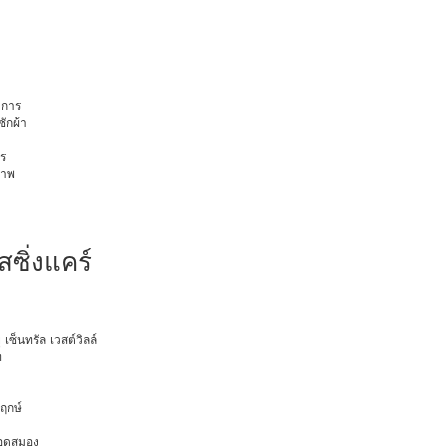
การ
ักผ้า
ร
ภาพ
สซิ่งแคร์
ุ เซ็นทรัล เวสต์วิลล์
ท
พฤกษ์
ือดสมอง