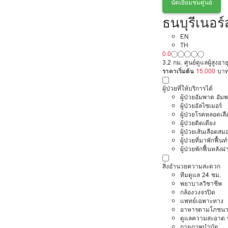
นัดเยี่ยมชมศูนย์
ธนบุรีเนอร
EN
TH
0.0
3.2 กม. ศูนย์ดูแลผู้สูงอ
ราคาเริ่มต้น
15,000
บา
ผู้ป่วยที่ให้บริการได้
ผู้ป่วยอัมพาต อัม
ผู้ป่วยอัลไซเมอร์
ผู้ป่วยโรคหลอดเล
ผู้ป่วยติดเตียง
ผู้ป่วยเส้นเลือดส
ผู้ป่วยที่มาพักฟื้
ผู้ป่วยพักฟื้นหลังผ่
สิ่งอำนวยความสะดวก
ทีมดูแล 24 ชม.
พยาบาลวิชาชีพ
กล้องวงจรปิด
แพทย์เฉพาะทาง
อาหารตามโภชนา
ดูแลความสะอาด ซ
กายภาพบำบัด