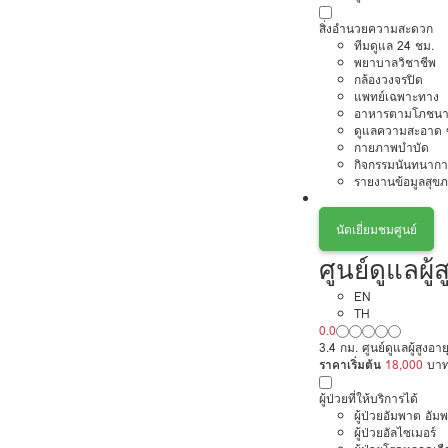
สิ่งอำนวยความสะดวก
ทีมดูแล 24 ชม.
พยาบาลวิชาชีพ
กล้องวงจรปิด
แพทย์เฉพาะทาง
อาหารตามโภชนา
ดูแลความสะอาด ซ
กายภาพบำบัด
กิจกรรมนันทนากา
รายงานข้อมูลสุข
นัดเยี่ยมชมศูนย์
ศูนย์ดูแลผู
EN
TH
0.0
3.4 กม. ศูนย์ดูแลผู้สูงอ
ราคาเริ่มต้น
18,000
บา
ผู้ป่วยที่ให้บริการได้
ผู้ป่วยอัมพาต อัม
ผู้ป่วยอัลไซเมอร์