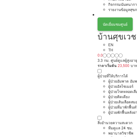
กิจกรรมนันทนากา
รายงานข้อมูลสุข
นัดเยี่ยมชมศูนย์
บ้านศุขเวช
EN
TH
0.0
3.3 กม. ศูนย์ดูแลผู้สูงอ
ราคาเริ่มต้น
23,500
บา
ผู้ป่วยที่ให้บริการได้
ผู้ป่วยอัมพาต อัม
ผู้ป่วยอัลไซเมอร์
ผู้ป่วยโรคหลอดเล
ผู้ป่วยติดเตียง
ผู้ป่วยเส้นเลือดส
ผู้ป่วยที่มาพักฟื้
ผู้ป่วยพักฟื้นหลังผ่
สิ่งอำนวยความสะดวก
ทีมดูแล 24 ชม.
พยาบาลวิชาชีพ