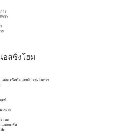
การ
ักผ้า
ร
ภาพ
เนอสซิ่งโฮม
ายุ เดอะ คริสตัล เอกมัย-รามอินทรา
ท
พฤกษ์
ือดสมอง
มองแตก
นทำแผลกดทับ
าตัด