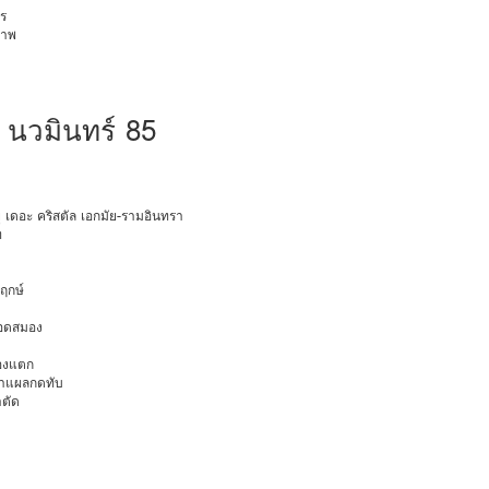
ร
ภาพ
 นวมินทร์ 85
ายุ เดอะ คริสตัล เอกมัย-รามอินทรา
ท
พฤกษ์
ือดสมอง
มองแตก
นทำแผลกดทับ
าตัด