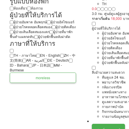
รูปแบบห้องพัก
TH
ห้องเดียว
ห้องรวม
0.0
ผู้ป่วยที่ให้บริการได้
3.0 กม. ศูนย์ดูแลผู้สูงอ
ราคาเริ่มต้น
18,000
บา
ผู้ป่วยอัมพาต อัมพฤกษ์
ผู้ป่วยอัลไซเมอร์
ผู้ป่วยโรคหลอดเลือดสมอง
ผู้ป่วยติดเตียง
ผู้ป่วยที่ให้บริการได้
ผู้ป่วยเส้นเลือดสมองแตก
ผู้ป่วยที่มาพัก
ผู้ป่วยอัมพาต อัม
ฟื้นทำแผลกดทับ
ผู้ป่วยพักฟื้นหลังผ่าตัด
ผู้ป่วยอัลไซเมอร์
ภาษาที่ให้บริการ
ผู้ป่วยโรคหลอดเล
ผู้ป่วยติดเตียง
ผู้ป่วยเส้นเลือดส
TH - ‏ภาษาไทย
EN - English
ZH - 中
ผู้ป่วยที่มาพักฟื้
文(简体)
‏AR - ‏العربية‏
DE - Deutsch
ผู้ป่วยพักฟื้นหลังผ่
ID - Bahara
JP - 日本語
MM -
Burmese
สิ่งอำนวยความสะดวก
ทีมดูแล 24 ชม.
more
less
พยาบาลวิชาชีพ
กล้องวงจรปิด
แพทย์เฉพาะทาง
อาหารตามโภชนา
ดูแลความสะอาด ซ
กายภาพบำบัด
กิจกรรมนันทนากา
รายงานข้อมูลสุข