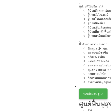
ผู้ป่วยที่ให้บริการได้
ผู้ป่วยอัมพาต อัม
ผู้ป่วยอัลไซเมอร์
ผู้ป่วยโรคหลอดเล
ผู้ป่วยติดเตียง
ผู้ป่วยเส้นเลือดส
ผู้ป่วยที่มาพักฟื้
ผู้ป่วยพักฟื้นหลังผ่
สิ่งอำนวยความสะดวก
ทีมดูแล 24 ชม.
พยาบาลวิชาชีพ
กล้องวงจรปิด
แพทย์เฉพาะทาง
อาหารตามโภชนา
ดูแลความสะอาด ซ
กายภาพบำบัด
กิจกรรมนันทนากา
รายงานข้อมูลสุข
นัดเยี่ยมชมศูนย์
ศูนย์ฟื้นฟูส
EN