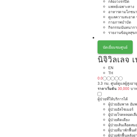
กล้องวงจรปิด
แพทย์เฉพาะทาง
อาหารตามโภชนา
ดูแลความสะอาด ซ
กายภาพบำบัด
กิจกรรมนันทนากา
รายงานข้อมูลสุข
นัดเยี่ยมชมศูนย์
นิจิวิลเลจ 
EN
TH
0.0
3.3 กม. ศูนย์ดูแลผู้สูงอ
ราคาเริ่มต้น
30,000
บา
ผู้ป่วยที่ให้บริการได้
ผู้ป่วยอัมพาต อัม
ผู้ป่วยอัลไซเมอร์
ผู้ป่วยโรคหลอดเล
ผู้ป่วยติดเตียง
ผู้ป่วยเส้นเลือดส
ผู้ป่วยที่มาพักฟื้
ผู้ป่วยพักฟื้นหลังผ่