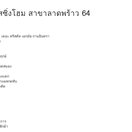
์สซิ่งโฮม สาขาลาดพร้าว 64
ายุ เดอะ คริสตัล เอกมัย-รามอินทรา
ท
พฤกษ์
ือดสมอง
มองแตก
นทำแผลกดทับ
าตัด
การ
ักผ้า