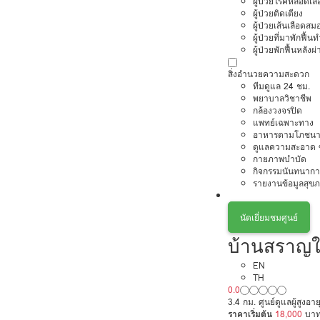
ผู้ป่วยโรคหลอดเล
ผู้ป่วยติดเตียง
ผู้ป่วยเส้นเลือดส
ผู้ป่วยที่มาพักฟื้
ผู้ป่วยพักฟื้นหลังผ่
สิ่งอำนวยความสะดวก
ทีมดูแล 24 ชม.
พยาบาลวิชาชีพ
กล้องวงจรปิด
แพทย์เฉพาะทาง
อาหารตามโภชนา
ดูแลความสะอาด ซ
กายภาพบำบัด
กิจกรรมนันทนากา
รายงานข้อมูลสุข
นัดเยี่ยมชมศูนย์
บ้านสราญใ
EN
TH
0.0
3.4 กม. ศูนย์ดูแลผู้สูงอ
ราคาเริ่มต้น
18,000
บา