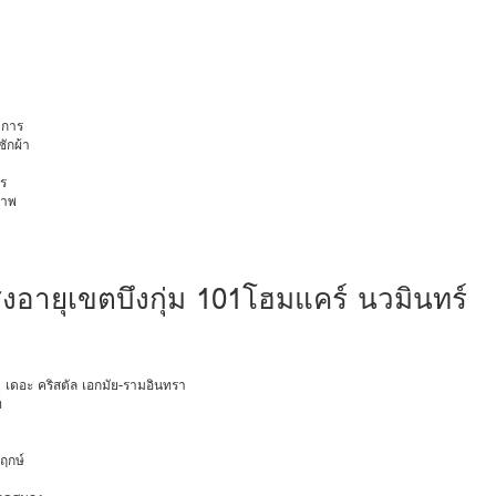
การ
ักผ้า
ร
ภาพ
้สูงอายุเขตบึงกุ่ม 101โฮมแคร์ นวมินทร์
ายุ เดอะ คริสตัล เอกมัย-รามอินทรา
ท
พฤกษ์