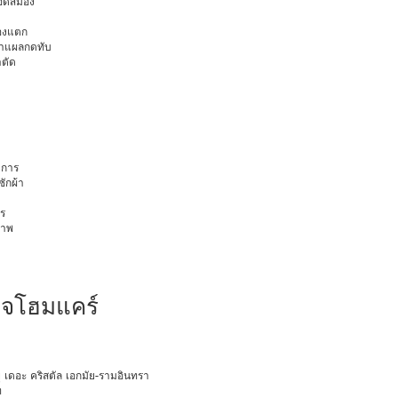
ือดสมอง
มองแตก
นทำแผลกดทับ
าตัด
การ
ักผ้า
ร
ภาพ
จโฮมแคร์
ายุ เดอะ คริสตัล เอกมัย-รามอินทรา
ท