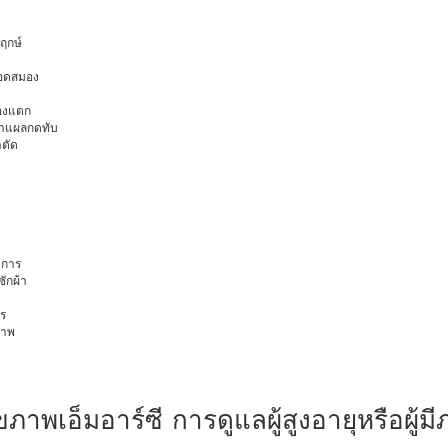
พฤกษ์
ือดสมอง
มองแตก
นทำแผลกดทับ
าตัด
การ
ักผ้า
ร
ภาพ
ุขภาพเอ็มอาร์ซี การดูแลผู้สูงอายุหรือผู้มี