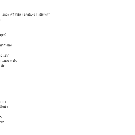
ายุ เดอะ คริสตัล เอกมัย-รามอินทรา
ท
พฤกษ์
ือดสมอง
มองแตก
นทำแผลกดทับ
าตัด
การ
ักผ้า
ร
ภาพ