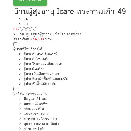
บ้านผู้สูงอายุ Icare พระรามเก้า 49
EN
TH
0.0
9.5 กม. ศูนย์ดูแลผู้สูงอายุ แม็คโคร ลาดพร้าว
ราคาเริ่มต้น
14,500
บาท
ผู้ป่วยที่ให้บริการได้
ผู้ป่วยอัมพาต อัมพฤกษ์
ผู้ป่วยอัลไซเมอร์
ผู้ป่วยโรคหลอดเลือดสมอง
ผู้ป่วยติดเตียง
ผู้ป่วยเส้นเลือดสมองแตก
ผู้ป่วยที่มาพักฟื้นทำแผลกดทับ
ผู้ป่วยพักฟื้นหลังผ่าตัด
สิ่งอำนวยความสะดวก
ทีมดูแล 24 ชม.
พยาบาลวิชาชีพ
กล้องวงจรปิด
แพทย์เฉพาะทาง
อาหารตามโภชนาการ
ดูแลความสะอาด ซักผ้า
กายภาพบำบัด