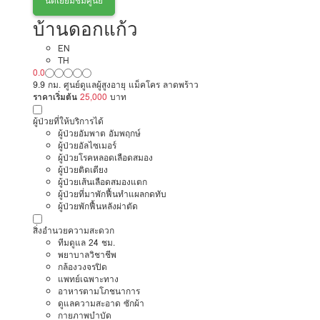
นัดเยี่ยมชมศูนย์
บ้านดอกแก้ว
EN
TH
0.0
9.9 กม. ศูนย์ดูแลผู้สูงอายุ แม็คโคร ลาดพร้าว
ราคาเริ่มต้น
25,000
บาท
ผู้ป่วยที่ให้บริการได้
ผู้ป่วยอัมพาต อัมพฤกษ์
ผู้ป่วยอัลไซเมอร์
ผู้ป่วยโรคหลอดเลือดสมอง
ผู้ป่วยติดเตียง
ผู้ป่วยเส้นเลือดสมองแตก
ผู้ป่วยที่มาพักฟื้นทำแผลกดทับ
ผู้ป่วยพักฟื้นหลังผ่าตัด
สิ่งอำนวยความสะดวก
ทีมดูแล 24 ชม.
พยาบาลวิชาชีพ
กล้องวงจรปิด
แพทย์เฉพาะทาง
อาหารตามโภชนาการ
ดูแลความสะอาด ซักผ้า
กายภาพบำบัด