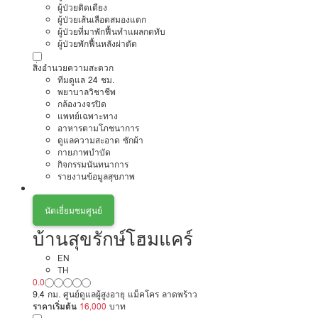
ผู้ป่วยติดเตียง
ผู้ป่วยเส้นเลือดสมองแตก
ผู้ป่วยที่มาพักฟื้นทำแผลกดทับ
ผู้ป่วยพักฟื้นหลังผ่าตัด
สิ่งอำนวยความสะดวก
ทีมดูแล 24 ชม.
พยาบาลวิชาชีพ
กล้องวงจรปิด
แพทย์เฉพาะทาง
อาหารตามโภชนาการ
ดูแลความสะอาด ซักผ้า
กายภาพบำบัด
กิจกรรมนันทนาการ
รายงานข้อมูลสุขภาพ
นัดเยี่ยมชมศูนย์
บ้านสุขรักษ์โฮมแคร์
EN
TH
0.0
9.4 กม. ศูนย์ดูแลผู้สูงอายุ แม็คโคร ลาดพร้าว
ราคาเริ่มต้น
16,000
บาท