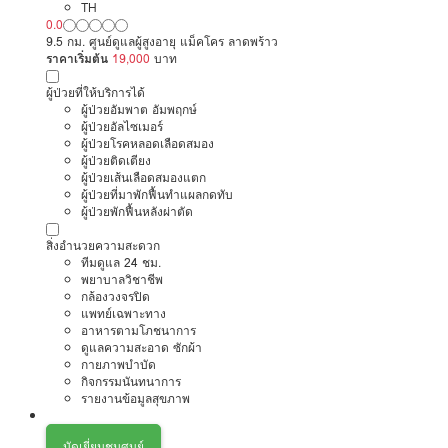
รามคำแหง
TH
0.0
9.5 กม. ศูนย์ดูแลผู้สูงอายุ แม็คโคร ลาดพร้าว
ราคาเริ่มต้น
19,000
บาท
ผู้ป่วยที่ให้บริการได้
ผู้ป่วยอัมพาต อัมพฤกษ์
ผู้ป่วยอัลไซเมอร์
ผู้ป่วยโรคหลอดเลือดสมอง
ผู้ป่วยติดเตียง
ผู้ป่วยเส้นเลือดสมองแตก
ผู้ป่วยที่มาพักฟื้นทำแผลกดทับ
ผู้ป่วยพักฟื้นหลังผ่าตัด
สิ่งอำนวยความสะดวก
ทีมดูแล 24 ชม.
พยาบาลวิชาชีพ
กล้องวงจรปิด
แพทย์เฉพาะทาง
อาหารตามโภชนาการ
ดูแลความสะอาด ซักผ้า
กายภาพบำบัด
กิจกรรมนันทนาการ
รายงานข้อมูลสุขภาพ
นัดเยี่ยมชมศูนย์