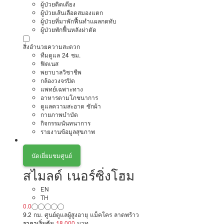
ผู้ป่วยติดเตียง
ผู้ป่วยเส้นเลือดสมองแตก
ผู้ป่วยที่มาพักฟื้นทำแผลกดทับ
ผู้ป่วยพักฟื้นหลังผ่าตัด
สิ่งอำนวยความสะดวก
ทีมดูแล 24 ชม.
ฟิตเนส
พยาบาลวิชาชีพ
กล้องวงจรปิด
แพทย์เฉพาะทาง
อาหารตามโภชนาการ
ดูแลความสะอาด ซักผ้า
กายภาพบำบัด
กิจกรรมนันทนาการ
รายงานข้อมูลสุขภาพ
นัดเยี่ยมชมศูนย์
สไมลด์ เนอร์ซิ่งโฮม
EN
TH
0.0
9.2 กม. ศูนย์ดูแลผู้สูงอายุ แม็คโคร ลาดพร้าว
ราคาเริ่มต้น
18,000
บาท