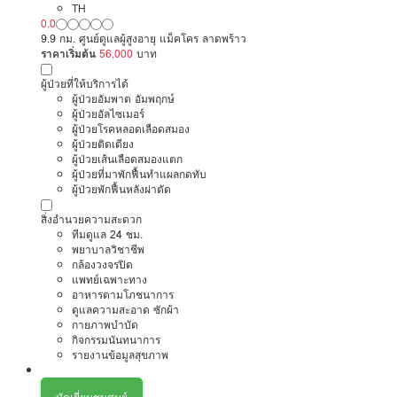
TH
0.0
9.9 กม. ศูนย์ดูแลผู้สูงอายุ แม็คโคร ลาดพร้าว
ราคาเริ่มต้น
56,000
บาท
ผู้ป่วยที่ให้บริการได้
ผู้ป่วยอัมพาต อัมพฤกษ์
ผู้ป่วยอัลไซเมอร์
ผู้ป่วยโรคหลอดเลือดสมอง
ผู้ป่วยติดเตียง
ผู้ป่วยเส้นเลือดสมองแตก
ผู้ป่วยที่มาพักฟื้นทำแผลกดทับ
ผู้ป่วยพักฟื้นหลังผ่าตัด
สิ่งอำนวยความสะดวก
ทีมดูแล 24 ชม.
พยาบาลวิชาชีพ
กล้องวงจรปิด
แพทย์เฉพาะทาง
อาหารตามโภชนาการ
ดูแลความสะอาด ซักผ้า
กายภาพบำบัด
กิจกรรมนันทนาการ
รายงานข้อมูลสุขภาพ