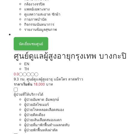
กล้องวงจรปิด
แพทย์เฉพาะทาง
ดูแลความสะอาด ซักผ้า
กายภาพบำบัด
กิจกรรมนันทนาการ
รายงานข้อมูลสุขภาพ
นัดเยี่ยมชมศูนย์
ศูนย์ดูแลผู้สูงอายุกรุงเทพ บางกะปิ
EN
TH
0.0
9.3 กม. ศูนย์ดูแลผู้สูงอายุ แม็คโคร ลาดพร้าว
ราคาเริ่มต้น
18,000
บาท
ผู้ป่วยที่ให้บริการได้
ผู้ป่วยอัมพาต อัมพฤกษ์
ผู้ป่วยอัลไซเมอร์
ผู้ป่วยโรคหลอดเลือดสมอง
ผู้ป่วยติดเตียง
ผู้ป่วยเส้นเลือดสมองแตก
ผู้ป่วยที่มาพักฟื้นทำแผลกดทับ
ผู้ป่วยพักฟื้นหลังผ่าตัด