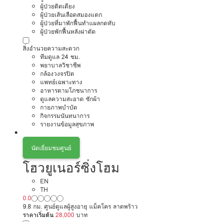
ผู้ป่วยติดเตียง
ผู้ป่วยเส้นเลือดสมองแตก
ผู้ป่วยที่มาพักฟื้นทำแผลกดทับ
ผู้ป่วยพักฟื้นหลังผ่าตัด
สิ่งอำนวยความสะดวก
ทีมดูแล 24 ชม.
พยาบาลวิชาชีพ
กล้องวงจรปิด
แพทย์เฉพาะทาง
อาหารตามโภชนาการ
ดูแลความสะอาด ซักผ้า
กายภาพบำบัด
กิจกรรมนันทนาการ
รายงานข้อมูลสุขภาพ
นัดเยี่ยมชมศูนย์
โฮวยูเนอร์ซิ่งโฮม
EN
TH
0.0
9.8 กม. ศูนย์ดูแลผู้สูงอายุ แม็คโคร ลาดพร้าว
ราคาเริ่มต้น
28,000
บาท