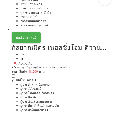
แพทย์เฉพาะทาง
อาหารตามโภชนาการ
ดูแลความสะอาด ซักผ้า
กายภาพบำบัด
กิจกรรมนันทนาการ
รายงานข้อมูลสุขภาพ
นัดเยี่ยมชมศูนย์
กัลยาณมิตร เนอสซิ่งโฮม ติวานนท์
นนทบุรี
EN
TH
0.0
9.5 กม. ศูนย์ดูแลผู้สูงอายุ แม็คโคร ลาดพร้าว
ราคาเริ่มต้น
18,000
บาท
ผู้ป่วยที่ให้บริการได้
ผู้ป่วยอัมพาต อัมพฤกษ์
ผู้ป่วยอัลไซเมอร์
ผู้ป่วยโรคหลอดเลือดสมอง
ผู้ป่วยติดเตียง
ผู้ป่วยเส้นเลือดสมองแตก
ผู้ป่วยที่มาพักฟื้นทำแผลกดทับ
ผู้ป่วยพักฟื้นหลังผ่าตัด