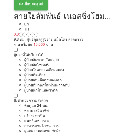
นัดเยี่ยมชมศูนย์
สายใยสัมพันธ์ เนอสซิ่งโฮม
รามอินทรา
EN
TH
0.0
9.3 กม. ศูนย์ดูแลผู้สูงอายุ แม็คโคร ลาดพร้าว
ราคาเริ่มต้น
15,000
บาท
ผู้ป่วยที่ให้บริการได้
ผู้ป่วยอัมพาต อัมพฤกษ์
ผู้ป่วยอัลไซเมอร์
ผู้ป่วยโรคหลอดเลือดสมอง
ผู้ป่วยติดเตียง
ผู้ป่วยเส้นเลือดสมองแตก
ผู้ป่วยที่มาพักฟื้นทำแผลกดทับ
ผู้ป่วยพักฟื้นหลังผ่าตัด
สิ่งอำนวยความสะดวก
ทีมดูแล 24 ชม.
พยาบาลวิชาชีพ
กล้องวงจรปิด
แพทย์เฉพาะทาง
อาหารตามโภชนาการ
ดูแลความสะอาด ซักผ้า