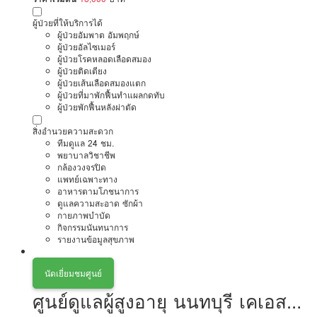
ผู้ป่วยที่ให้บริการได้
ผู้ป่วยอัมพาต อัมพฤกษ์
ผู้ป่วยอัลไซเมอร์
ผู้ป่วยโรคหลอดเลือดสมอง
ผู้ป่วยติดเตียง
ผู้ป่วยเส้นเลือดสมองแตก
ผู้ป่วยที่มาพักฟื้นทำแผลกดทับ
ผู้ป่วยพักฟื้นหลังผ่าตัด
สิ่งอำนวยความสะดวก
ทีมดูแล 24 ชม.
พยาบาลวิชาชีพ
กล้องวงจรปิด
แพทย์เฉพาะทาง
อาหารตามโภชนาการ
ดูแลความสะอาด ซักผ้า
กายภาพบำบัด
กิจกรรมนันทนาการ
รายงานข้อมูลสุขภาพ
นัดเยี่ยมชมศูนย์
ศูนย์ดูแลผู้สูงอายุ นนทบุรี เคเอส