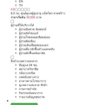
โฮมแคร์
EN
TH
0.0
9.3 กม. ศูนย์ดูแลผู้สูงอายุ แม็คโคร ลาดพร้าว
ราคาเริ่มต้น
30,000
บาท
ผู้ป่วยที่ให้บริการได้
ผู้ป่วยอัมพาต อัมพฤกษ์
ผู้ป่วยอัลไซเมอร์
ผู้ป่วยโรคหลอดเลือดสมอง
ผู้ป่วยติดเตียง
ผู้ป่วยเส้นเลือดสมองแตก
ผู้ป่วยที่มาพักฟื้นทำแผลกดทับ
ผู้ป่วยพักฟื้นหลังผ่าตัด
สิ่งอำนวยความสะดวก
ทีมดูแล 24 ชม.
พยาบาลวิชาชีพ
กล้องวงจรปิด
แพทย์เฉพาะทาง
อาหารตามโภชนาการ
ดูแลความสะอาด ซักผ้า
กายภาพบำบัด
กิจกรรมนันทนาการ
รายงานข้อมูลสุขภาพ