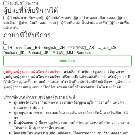
ห้องเดียว
ห้องรวม
ผู้ป่วยที่ให้บริการได้
ผู้ป่วยอัมพาต อัมพฤกษ์
ผู้ป่วยอัลไซเมอร์
ผู้ป่วยโรคหลอดเลือดสมอง
ผู้ป่วย
ติดเตียง
ผู้ป่วยเส้นเลือดสมองแตก
ผู้ป่วยที่มาพักฟื้นทำแผลกดทับ
ผู้ป่วยพักฟื้น
หลังผ่าตัด
ภาษาที่ให้บริการ
TH - ‏ภาษาไทย
EN - English
ZH - 中文(简体)
‏AR - ‏العربية‏
DE -
Deutsch
ID - Bahara
JP - 日本語
MM - Burmese
more
less
ศูนย์ดูแลผู้สูงอายุ แม็คโคร ลาดพร้าว
: ทางเลือกสำหรับการดูแลอย่างมีคุณภาพ
ศูนย์ดูแลผู้สูงอายุ แม็คโคร ลาดพร้าว
เปรียบเสมือนบ้านหลังที่สองสำหรับผู้สูงอายุ ที่
นี่ให้บริการดูแลทั้งแบบพักค้างและแบบไปเช้าเย็นกลับ โดยมีทีมผู้เชี่ยวชาญด้านการ
ดูแลผู้สูงอายุคอยดูแลอย่างใกล้ชิด ครอบคลุมทั้งด้านร่างกาย จิตใจ และสังคม
บริการที่พบได้ทั่วไปในศูนย์ดูแลผู้สูงอายุ
มีดังนี้
ดูแลกิจวัตรประจำวัน
: ทีมงานจะช่วยเหลือผู้สูงอายุในการอาบน้ำ แต่งตัว
ทานอาหาร ขับถ่าย
ดูแลสุขภาพ
: พยาบาลจะคอยวัดความดัน ตรวจวัดระดับน้ำตาลในเลือด ให้
ยา
ฟื้นฟูร่างกาย
: ผู้เชี่ยวชาญด้านกายภาพบำบัดและกิจกรรมบำบัด จะออกแบบ
โปรแกรมฟื้นฟูร่างกายที่เหมาะสม
กิจกรรมนันทนาการ
: ศูนย์ดูแลผู้สูงอายุมีกิจกรรมต่างๆ เช่น ร้องเพลง เล่นเกม