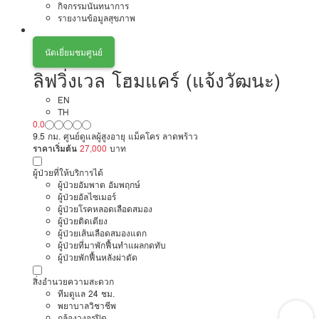
กิจกรรมนันทนาการ
รายงานข้อมูลสุขภาพ
นัดเยี่ยมชมศูนย์
ลิฟวิ่งเวล โฮมแคร์ (แจ้งวัฒนะ)
EN
TH
0.0
9.5 กม. ศูนย์ดูแลผู้สูงอายุ แม็คโคร ลาดพร้าว
ราคาเริ่มต้น
27,000
บาท
ผู้ป่วยที่ให้บริการได้
ผู้ป่วยอัมพาต อัมพฤกษ์
ผู้ป่วยอัลไซเมอร์
ผู้ป่วยโรคหลอดเลือดสมอง
ผู้ป่วยติดเตียง
ผู้ป่วยเส้นเลือดสมองแตก
ผู้ป่วยที่มาพักฟื้นทำแผลกดทับ
ผู้ป่วยพักฟื้นหลังผ่าตัด
สิ่งอำนวยความสะดวก
ทีมดูแล 24 ชม.
พยาบาลวิชาชีพ
กล้องวงจรปิด