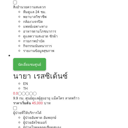
สิ่งอำนวยความสะดวก
ทีมดูแล 24 ชม.
พยาบาลวิชาชีพ
กล้องวงจรปิด
แพทย์เฉพาะทาง
อาหารตามโภชนาการ
ดูแลความสะอาด ซักผ้า
กายภาพบำบัด
กิจกรรมนันทนาการ
รายงานข้อมูลสุขภาพ
นัดเยี่ยมชมศูนย์
นายา เรสซิเด้นซ์
EN
TH
0.0
9.9 กม. ศูนย์ดูแลผู้สูงอายุ แม็คโคร ลาดพร้าว
ราคาเริ่มต้น
45,000
บาท
ผู้ป่วยที่ให้บริการได้
ผู้ป่วยอัมพาต อัมพฤกษ์
ผู้ป่วยอัลไซเมอร์
ผู้ป่วยโรคหลอดเลือดสมอง