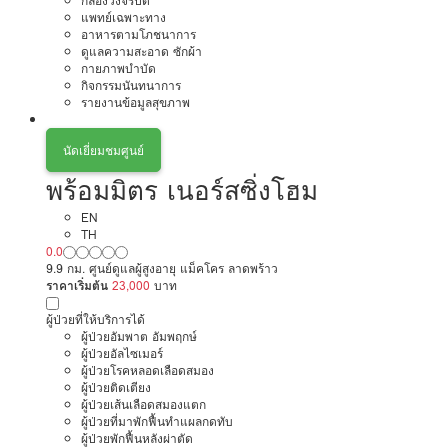
กล้องวงจรปิด
แพทย์เฉพาะทาง
อาหารตามโภชนาการ
ดูแลความสะอาด ซักผ้า
กายภาพบำบัด
กิจกรรมนันทนาการ
รายงานข้อมูลสุขภาพ
นัดเยี่ยมชมศูนย์
พร้อมมิตร เนอร์สซิ่งโฮม
EN
TH
0.0
9.9 กม. ศูนย์ดูแลผู้สูงอายุ แม็คโคร ลาดพร้าว
ราคาเริ่มต้น
23,000
บาท
ผู้ป่วยที่ให้บริการได้
ผู้ป่วยอัมพาต อัมพฤกษ์
ผู้ป่วยอัลไซเมอร์
ผู้ป่วยโรคหลอดเลือดสมอง
ผู้ป่วยติดเตียง
ผู้ป่วยเส้นเลือดสมองแตก
ผู้ป่วยที่มาพักฟื้นทำแผลกดทับ
ผู้ป่วยพักฟื้นหลังผ่าตัด