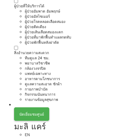
ผู้ป่วยที่ให้บริการได้
ผู้ป่วยอัมพาต อัมพฤกษ์
ผู้ป่วยอัลไซเมอร์
ผู้ป่วยโรคหลอดเลือดสมอง
ผู้ป่วยติดเตียง
ผู้ป่วยเส้นเลือดสมองแตก
ผู้ป่วยที่มาพักฟื้นทำแผลกดทับ
ผู้ป่วยพักฟื้นหลังผ่าตัด
สิ่งอำนวยความสะดวก
ทีมดูแล 24 ชม.
พยาบาลวิชาชีพ
กล้องวงจรปิด
แพทย์เฉพาะทาง
อาหารตามโภชนาการ
ดูแลความสะอาด ซักผ้า
กายภาพบำบัด
กิจกรรมนันทนาการ
รายงานข้อมูลสุขภาพ
นัดเยี่ยมชมศูนย์
มะลิ แคร์
EN