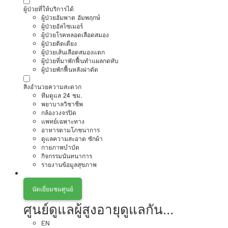
ผู้ป่วยที่ให้บริการได้
ผู้ป่วยอัมพาต อัมพฤกษ์
ผู้ป่วยอัลไซเมอร์
ผู้ป่วยโรคหลอดเลือดสมอง
ผู้ป่วยติดเตียง
ผู้ป่วยเส้นเลือดสมองแตก
ผู้ป่วยที่มาพักฟื้นทำแผลกดทับ
ผู้ป่วยพักฟื้นหลังผ่าตัด
สิ่งอำนวยความสะดวก
ทีมดูแล 24 ชม.
พยาบาลวิชาชีพ
กล้องวงจรปิด
แพทย์เฉพาะทาง
อาหารตามโภชนาการ
ดูแลความสะอาด ซักผ้า
กายภาพบำบัด
กิจกรรมนันทนาการ
รายงานข้อมูลสุขภาพ
นัดเยี่ยมชมศูนย์
ศูนย์ดูแลผู้สูงอายุดูแลกัน
EN