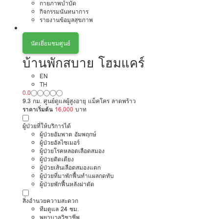
กายภาพบำบัด
กิจกรรมนันทนาการ
รายงานข้อมูลสุขภาพ
นัดเยี่ยมชมศูนย์
บ้านพักสบาย โฮมแคร์
EN
TH
0.0
9.3 กม. ศูนย์ดูแลผู้สูงอายุ แม็คโคร ลาดพร้าว
ราคาเริ่มต้น
16,000
บาท
ผู้ป่วยที่ให้บริการได้
ผู้ป่วยอัมพาต อัมพฤกษ์
ผู้ป่วยอัลไซเมอร์
ผู้ป่วยโรคหลอดเลือดสมอง
ผู้ป่วยติดเตียง
ผู้ป่วยเส้นเลือดสมองแตก
ผู้ป่วยที่มาพักฟื้นทำแผลกดทับ
ผู้ป่วยพักฟื้นหลังผ่าตัด
สิ่งอำนวยความสะดวก
ทีมดูแล 24 ชม.
พยาบาลวิชาชีพ