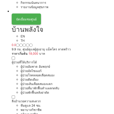
กิจกรรมนันทนาการ
รายงานข้อมูลสุขภาพ
นัดเยี่ยมชมศูนย์
บ้านพลังใจ
EN
TH
0.0
9.9 กม. ศูนย์ดูแลผู้สูงอายุ แม็คโคร ลาดพร้าว
ราคาเริ่มต้น
18,000
บาท
ผู้ป่วยที่ให้บริการได้
ผู้ป่วยอัมพาต อัมพฤกษ์
ผู้ป่วยอัลไซเมอร์
ผู้ป่วยโรคหลอดเลือดสมอง
ผู้ป่วยติดเตียง
ผู้ป่วยเส้นเลือดสมองแตก
ผู้ป่วยที่มาพักฟื้นทำแผลกดทับ
ผู้ป่วยพักฟื้นหลังผ่าตัด
สิ่งอำนวยความสะดวก
ทีมดูแล 24 ชม.
พยาบาลวิชาชีพ