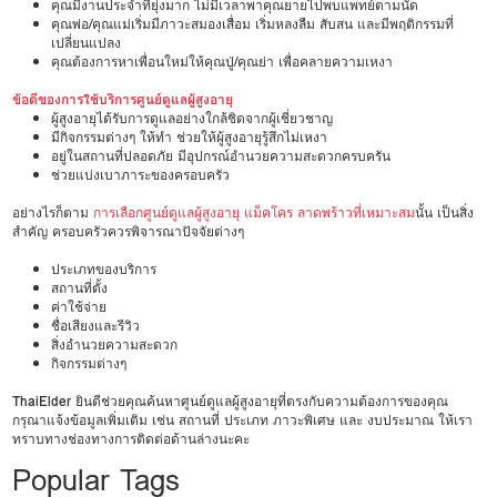
คุณมีงานประจำที่ยุ่งมาก ไม่มีเวลาพาคุณยายไปพบแพทย์ตามนัด
คุณพ่อ/คุณแม่เริ่มมีภาวะสมองเสื่อม เริ่มหลงลืม สับสน และมีพฤติกรรมที่
เปลี่ยนแปลง
คุณต้องการหาเพื่อนใหม่ให้คุณปู่/คุณย่า เพื่อคลายความเหงา
ข้อดีของการใช้บริการศูนย์ดูแลผู้สูงอายุ
ผู้สูงอายุได้รับการดูแลอย่างใกล้ชิดจากผู้เชี่ยวชาญ
มีกิจกรรมต่างๆ ให้ทำ ช่วยให้ผู้สูงอายุรู้สึกไม่เหงา
อยู่ในสถานที่ปลอดภัย มีอุปกรณ์อำนวยความสะดวกครบครัน
ช่วยแบ่งเบาภาระของครอบครัว
อย่างไรก็ตาม
การเลือกศูนย์ดูแลผู้สูงอายุ แม็คโคร ลาดพร้าวที่เหมาะสม
นั้น เป็นสิ่ง
สำคัญ ครอบครัวควรพิจารณาปัจจัยต่างๆ
ประเภทของบริการ
สถานที่ตั้ง
ค่าใช้จ่าย
ชื่อเสียงและรีวิว
สิ่งอำนวยความสะดวก
กิจกรรมต่างๆ
ThaiElder
ยินดีช่วยคุณค้นหาศูนย์ดูแลผู้สูงอายุที่ตรงกับความต้องการของคุณ
กรุณาแจ้งข้อมูลเพิ่มเติม เช่น สถานที่ ประเภท ภาวะพิเศษ และ งบประมาณ ให้เรา
ทราบทางช่องทางการติดต่อด้านล่างนะคะ
Popular Tags