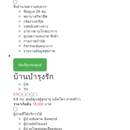
สิ่งอำนวยความสะดวก
ทีมดูแล 24 ชม.
พยาบาลวิชาชีพ
กล้องวงจรปิด
แพทย์เฉพาะทาง
อาหารตามโภชนาการ
ดูแลความสะอาด ซักผ้า
กายภาพบำบัด
กิจกรรมนันทนาการ
รายงานข้อมูลสุขภาพ
นัดเยี่ยมชมศูนย์
บ้านบำรุงรัก
EN
TH
0.0
9.8 กม. ศูนย์ดูแลผู้สูงอายุ แม็คโคร ลาดพร้าว
ราคาเริ่มต้น
18,000
บาท
ผู้ป่วยที่ให้บริการได้
ผู้ป่วยอัมพาต อัมพฤกษ์
ผู้ป่วยอัลไซเมอร์
ผู้ป่วยโรคหลอดเลือดสมอง