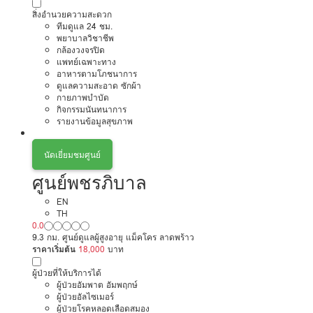
สิ่งอำนวยความสะดวก
ทีมดูแล 24 ชม.
พยาบาลวิชาชีพ
กล้องวงจรปิด
แพทย์เฉพาะทาง
อาหารตามโภชนาการ
ดูแลความสะอาด ซักผ้า
กายภาพบำบัด
กิจกรรมนันทนาการ
รายงานข้อมูลสุขภาพ
นัดเยี่ยมชมศูนย์
ศูนย์พชรภิบาล
EN
TH
0.0
9.3 กม. ศูนย์ดูแลผู้สูงอายุ แม็คโคร ลาดพร้าว
ราคาเริ่มต้น
18,000
บาท
ผู้ป่วยที่ให้บริการได้
ผู้ป่วยอัมพาต อัมพฤกษ์
ผู้ป่วยอัลไซเมอร์
ผู้ป่วยโรคหลอดเลือดสมอง