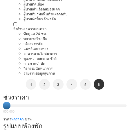
ผู้ป่วยติดเตียง
ผู้ป่วยเส้นเลือดสมองแตก
ผู้ป่วยที่มาพักฟื้นทำแผลกดทับ
ผู้ป่วยพักฟื้นหลังผ่าตัด
สิ่งอำนวยความสะดวก
ทีมดูแล 24 ชม.
พยาบาลวิชาชีพ
กล้องวงจรปิด
แพทย์เฉพาะทาง
อาหารตามโภชนาการ
ดูแลความสะอาด ซักผ้า
กายภาพบำบัด
กิจกรรมนันทนาการ
รายงานข้อมูลสุขภาพ
1
2
3
4
5
6
ช่วงราคา
0
50,000
ราคา
ทุกราคา
บาท
รูปแบบห้องพัก