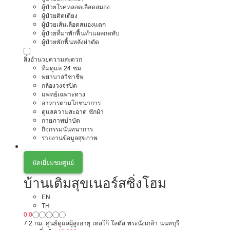
ผู้ป่วยโรคหลอดเลือดสมอง
ผู้ป่วยติดเตียง
ผู้ป่วยเส้นเลือดสมองแตก
ผู้ป่วยที่มาพักฟื้นทำแผลกดทับ
ผู้ป่วยพักฟื้นหลังผ่าตัด
สิ่งอำนวยความสะดวก
ทีมดูแล 24 ชม.
พยาบาลวิชาชีพ
กล้องวงจรปิด
แพทย์เฉพาะทาง
อาหารตามโภชนาการ
ดูแลความสะอาด ซักผ้า
กายภาพบำบัด
กิจกรรมนันทนาการ
รายงานข้อมูลสุขภาพ
นัดเยี่ยมชมศูนย์
บ้านเติมสุขเนอร์สซิ่งโฮม
EN
TH
0.0
7.2 กม. ศูนย์ดูแลผู้สูงอายุ เทสโก้ โลตัส พระนั่งเกล้า นนทบุรี