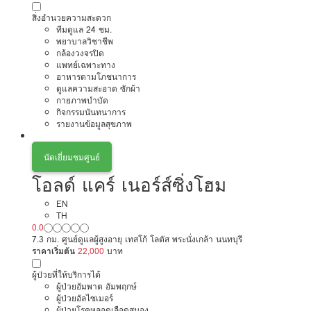
สิ่งอำนวยความสะดวก
ทีมดูแล 24 ชม.
พยาบาลวิชาชีพ
กล้องวงจรปิด
แพทย์เฉพาะทาง
อาหารตามโภชนาการ
ดูแลความสะอาด ซักผ้า
กายภาพบำบัด
กิจกรรมนันทนาการ
รายงานข้อมูลสุขภาพ
นัดเยี่ยมชมศูนย์
โอลด์ แคร์ เนอร์ส์ซิ่งโฮม
EN
TH
0.0
7.3 กม. ศูนย์ดูแลผู้สูงอายุ เทสโก้ โลตัส พระนั่งเกล้า นนทบุรี
ราคาเริ่มต้น
22,000
บาท
ผู้ป่วยที่ให้บริการได้
ผู้ป่วยอัมพาต อัมพฤกษ์
ผู้ป่วยอัลไซเมอร์
ผู้ป่วยโรคหลอดเลือดสมอง