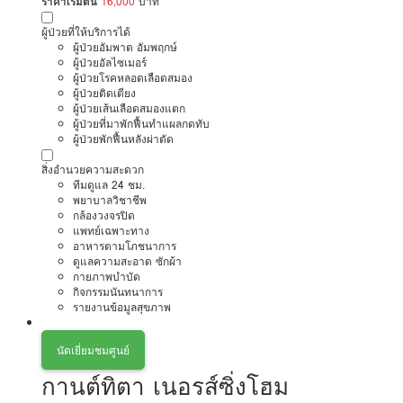
ราคาเริ่มต้น
16,000
บาท
ผู้ป่วยที่ให้บริการได้
ผู้ป่วยอัมพาต อัมพฤกษ์
ผู้ป่วยอัลไซเมอร์
ผู้ป่วยโรคหลอดเลือดสมอง
ผู้ป่วยติดเตียง
ผู้ป่วยเส้นเลือดสมองแตก
ผู้ป่วยที่มาพักฟื้นทำแผลกดทับ
ผู้ป่วยพักฟื้นหลังผ่าตัด
สิ่งอำนวยความสะดวก
ทีมดูแล 24 ชม.
พยาบาลวิชาชีพ
กล้องวงจรปิด
แพทย์เฉพาะทาง
อาหารตามโภชนาการ
ดูแลความสะอาด ซักผ้า
กายภาพบำบัด
กิจกรรมนันทนาการ
รายงานข้อมูลสุขภาพ
นัดเยี่ยมชมศูนย์
กานต์ทิตา เนอรส์ซิ่งโฮม