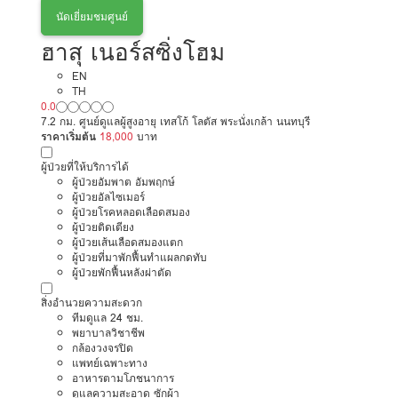
นัดเยี่ยมชมศูนย์
ฮาสุ เนอร์สซิ่งโฮม
EN
TH
0.0
7.2 กม. ศูนย์ดูแลผู้สูงอายุ เทสโก้ โลตัส พระนั่งเกล้า นนทบุรี
ราคาเริ่มต้น
18,000
บาท
ผู้ป่วยที่ให้บริการได้
ผู้ป่วยอัมพาต อัมพฤกษ์
ผู้ป่วยอัลไซเมอร์
ผู้ป่วยโรคหลอดเลือดสมอง
ผู้ป่วยติดเตียง
ผู้ป่วยเส้นเลือดสมองแตก
ผู้ป่วยที่มาพักฟื้นทำแผลกดทับ
ผู้ป่วยพักฟื้นหลังผ่าตัด
สิ่งอำนวยความสะดวก
ทีมดูแล 24 ชม.
พยาบาลวิชาชีพ
กล้องวงจรปิด
แพทย์เฉพาะทาง
อาหารตามโภชนาการ
ดูแลความสะอาด ซักผ้า