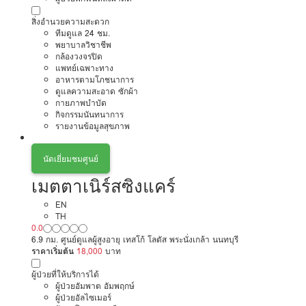
สิ่งอำนวยความสะดวก
ทีมดูแล 24 ชม.
พยาบาลวิชาชีพ
กล้องวงจรปิด
แพทย์เฉพาะทาง
อาหารตามโภชนาการ
ดูแลความสะอาด ซักผ้า
กายภาพบำบัด
กิจกรรมนันทนาการ
รายงานข้อมูลสุขภาพ
นัดเยี่ยมชมศูนย์
เมตตาเนิร์สซิงแคร์
EN
TH
0.0
6.9 กม. ศูนย์ดูแลผู้สูงอายุ เทสโก้ โลตัส พระนั่งเกล้า นนทบุรี
ราคาเริ่มต้น
18,000
บาท
ผู้ป่วยที่ให้บริการได้
ผู้ป่วยอัมพาต อัมพฤกษ์
ผู้ป่วยอัลไซเมอร์