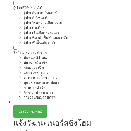
ผู้ป่วยที่ให้บริการได้
ผู้ป่วยอัมพาต อัมพฤกษ์
ผู้ป่วยอัลไซเมอร์
ผู้ป่วยโรคหลอดเลือดสมอง
ผู้ป่วยติดเตียง
ผู้ป่วยเส้นเลือดสมองแตก
ผู้ป่วยที่มาพักฟื้นทำแผลกดทับ
ผู้ป่วยพักฟื้นหลังผ่าตัด
สิ่งอำนวยความสะดวก
ทีมดูแล 24 ชม.
พยาบาลวิชาชีพ
กล้องวงจรปิด
แพทย์เฉพาะทาง
อาหารตามโภชนาการ
ดูแลความสะอาด ซักผ้า
กายภาพบำบัด
กิจกรรมนันทนาการ
รายงานข้อมูลสุขภาพ
นัดเยี่ยมชมศูนย์
แจ้งวัฒนะเนอร์สซิ่งโฮม
EN