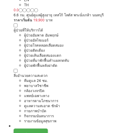
TH
0.0
6.6 กม. ศูนย์ดูแลผู้สูงอายุ เทสโก้ โลตัส พระนั่งเกล้า นนทบุรี
ราคาเริ่มต้น
19,900
บาท
ผู้ป่วยที่ให้บริการได้
ผู้ป่วยอัมพาต อัมพฤกษ์
ผู้ป่วยอัลไซเมอร์
ผู้ป่วยโรคหลอดเลือดสมอง
ผู้ป่วยติดเตียง
ผู้ป่วยเส้นเลือดสมองแตก
ผู้ป่วยที่มาพักฟื้นทำแผลกดทับ
ผู้ป่วยพักฟื้นหลังผ่าตัด
สิ่งอำนวยความสะดวก
ทีมดูแล 24 ชม.
พยาบาลวิชาชีพ
กล้องวงจรปิด
แพทย์เฉพาะทาง
อาหารตามโภชนาการ
ดูแลความสะอาด ซักผ้า
กายภาพบำบัด
กิจกรรมนันทนาการ
รายงานข้อมูลสุขภาพ