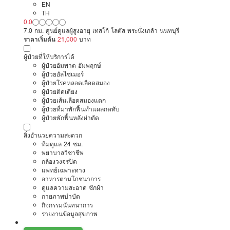
EN
TH
0.0
7.0 กม. ศูนย์ดูแลผู้สูงอายุ เทสโก้ โลตัส พระนั่งเกล้า นนทบุรี
ราคาเริ่มต้น
21,000
บาท
ผู้ป่วยที่ให้บริการได้
ผู้ป่วยอัมพาต อัมพฤกษ์
ผู้ป่วยอัลไซเมอร์
ผู้ป่วยโรคหลอดเลือดสมอง
ผู้ป่วยติดเตียง
ผู้ป่วยเส้นเลือดสมองแตก
ผู้ป่วยที่มาพักฟื้นทำแผลกดทับ
ผู้ป่วยพักฟื้นหลังผ่าตัด
สิ่งอำนวยความสะดวก
ทีมดูแล 24 ชม.
พยาบาลวิชาชีพ
กล้องวงจรปิด
แพทย์เฉพาะทาง
อาหารตามโภชนาการ
ดูแลความสะอาด ซักผ้า
กายภาพบำบัด
กิจกรรมนันทนาการ
รายงานข้อมูลสุขภาพ