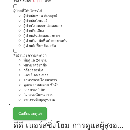
ราคาเริ่มต้น
18,000
บาท
ผู้ป่วยที่ให้บริการได้
ผู้ป่วยอัมพาต อัมพฤกษ์
ผู้ป่วยอัลไซเมอร์
ผู้ป่วยโรคหลอดเลือดสมอง
ผู้ป่วยติดเตียง
ผู้ป่วยเส้นเลือดสมองแตก
ผู้ป่วยที่มาพักฟื้นทำแผลกดทับ
ผู้ป่วยพักฟื้นหลังผ่าตัด
สิ่งอำนวยความสะดวก
ทีมดูแล 24 ชม.
พยาบาลวิชาชีพ
กล้องวงจรปิด
แพทย์เฉพาะทาง
อาหารตามโภชนาการ
ดูแลความสะอาด ซักผ้า
กายภาพบำบัด
กิจกรรมนันทนาการ
รายงานข้อมูลสุขภาพ
นัดเยี่ยมชมศูนย์
ดีดี เนอร์สซิ่งโฮม การดูแลผู้สูงอายุ