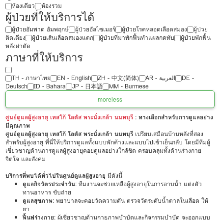
ห้องเดียว
ห้องรวม
ผู้ป่วยที่ให้บริการได้
ผู้ป่วยอัมพาต อัมพฤกษ์
ผู้ป่วยอัลไซเมอร์
ผู้ป่วยโรคหลอดเลือดสมอง
ผู้ป่วย
ติดเตียง
ผู้ป่วยเส้นเลือดสมองแตก
ผู้ป่วยที่มาพักฟื้นทำแผลกดทับ
ผู้ป่วยพักฟื้น
หลังผ่าตัด
ภาษาที่ให้บริการ
TH - ‏ภาษาไทย
EN - English
ZH - 中文(简体)
‏AR - ‏العربية‏
DE -
Deutsch
ID - Bahara
JP - 日本語
MM - Burmese
more
less
ศูนย์ดูแลผู้สูงอายุ เทสโก้ โลตัส พระนั่งเกล้า นนทบุรี
: ทางเลือกสำหรับการดูแลอย่าง
มีคุณภาพ
ศูนย์ดูแลผู้สูงอายุ เทสโก้ โลตัส พระนั่งเกล้า นนทบุรี
เปรียบเสมือนบ้านหลังที่สอง
สำหรับผู้สูงอายุ ที่นี่ให้บริการดูแลทั้งแบบพักค้างและแบบไปเช้าเย็นกลับ โดยมีทีมผู้
เชี่ยวชาญด้านการดูแลผู้สูงอายุคอยดูแลอย่างใกล้ชิด ครอบคลุมทั้งด้านร่างกาย
จิตใจ และสังคม
บริการที่พบได้ทั่วไปในศูนย์ดูแลผู้สูงอายุ
มีดังนี้
ดูแลกิจวัตรประจำวัน
: ทีมงานจะช่วยเหลือผู้สูงอายุในการอาบน้ำ แต่งตัว
ทานอาหาร ขับถ่าย
ดูแลสุขภาพ
: พยาบาลจะคอยวัดความดัน ตรวจวัดระดับน้ำตาลในเลือด ให้
ยา
ฟื้นฟูร่างกาย
: ผู้เชี่ยวชาญด้านกายภาพบำบัดและกิจกรรมบำบัด จะออกแบบ