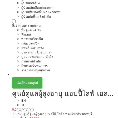
ผู้ป่วยติดเตียง
ผู้ป่วยเส้นเลือดสมองแตก
ผู้ป่วยที่มาพักฟื้นทำแผลกดทับ
ผู้ป่วยพักฟื้นหลังผ่าตัด
สิ่งอำนวยความสะดวก
ทีมดูแล 24 ชม.
ฟิตเนส
พยาบาลวิชาชีพ
กล้องวงจรปิด
แพทย์เฉพาะทาง
อาหารตามโภชนาการ
ดูแลความสะอาด ซักผ้า
กายภาพบำบัด
กิจกรรมนันทนาการ
รายงานข้อมูลสุขภาพ
นัดเยี่ยมชมศูนย์
ศูนย์ดูแลผู้สูงอายุ แฮปปี้ไลฟ์ เฮลธ์
แคร์
EN
TH
0.0
7.0 กม. ศูนย์ดูแลผู้สูงอายุ เทสโก้ โลตัส พระนั่งเกล้า นนทบุรี