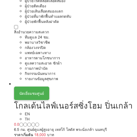
ผู้ป่วยโรคหลอดเลือดสมอง
ผู้ป่วยติดเตียง
ผู้ป่วยเส้นเลือดสมองแตก
ผู้ป่วยที่มาพักฟื้นทำแผลกดทับ
ผู้ป่วยพักฟื้นหลังผ่าตัด
สิ่งอำนวยความสะดวก
ทีมดูแล 24 ชม.
พยาบาลวิชาชีพ
กล้องวงจรปิด
แพทย์เฉพาะทาง
อาหารตามโภชนาการ
ดูแลความสะอาด ซักผ้า
กายภาพบำบัด
กิจกรรมนันทนาการ
รายงานข้อมูลสุขภาพ
นัดเยี่ยมชมศูนย์
โกลเด้นไลฟ์เนอร์สซิ่งโฮม ปิ่นเกล้า
EN
TH
0.0
6.5 กม. ศูนย์ดูแลผู้สูงอายุ เทสโก้ โลตัส พระนั่งเกล้า นนทบุรี
ราคาเริ่มต้น
18,000
บาท