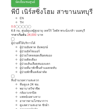
นัดเยี่ยมชมศูนย์
พีบี เนิร์สซิ่งโฮม สาขานนทบุรี
EN
TH
0.0
6.8 กม. ศูนย์ดูแลผู้สูงอายุ เทสโก้ โลตัส พระนั่งเกล้า นนทบุรี
ราคาเริ่มต้น
24,000
บาท
ผู้ป่วยที่ให้บริการได้
ผู้ป่วยอัมพาต อัมพฤกษ์
ผู้ป่วยอัลไซเมอร์
ผู้ป่วยโรคหลอดเลือดสมอง
ผู้ป่วยติดเตียง
ผู้ป่วยเส้นเลือดสมองแตก
ผู้ป่วยที่มาพักฟื้นทำแผลกดทับ
ผู้ป่วยพักฟื้นหลังผ่าตัด
สิ่งอำนวยความสะดวก
ทีมดูแล 24 ชม.
พยาบาลวิชาชีพ
กล้องวงจรปิด
แพทย์เฉพาะทาง
อาหารตามโภชนาการ
ดูแลความสะอาด ซักผ้า