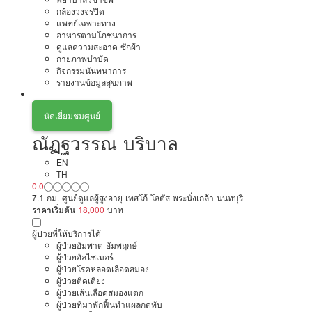
กล้องวงจรปิด
แพทย์เฉพาะทาง
อาหารตามโภชนาการ
ดูแลความสะอาด ซักผ้า
กายภาพบำบัด
กิจกรรมนันทนาการ
รายงานข้อมูลสุขภาพ
นัดเยี่ยมชมศูนย์
ณัฏฐวรรณ บริบาล
EN
TH
0.0
7.1 กม. ศูนย์ดูแลผู้สูงอายุ เทสโก้ โลตัส พระนั่งเกล้า นนทบุรี
ราคาเริ่มต้น
18,000
บาท
ผู้ป่วยที่ให้บริการได้
ผู้ป่วยอัมพาต อัมพฤกษ์
ผู้ป่วยอัลไซเมอร์
ผู้ป่วยโรคหลอดเลือดสมอง
ผู้ป่วยติดเตียง
ผู้ป่วยเส้นเลือดสมองแตก
ผู้ป่วยที่มาพักฟื้นทำแผลกดทับ