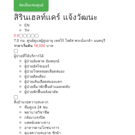
นัดเยี่ยมชมศูนย์
สิรินเฮลท์แคร์ แจ้งวัฒนะ
EN
TH
0.0
7.0 กม. ศูนย์ดูแลผู้สูงอายุ เทสโก้ โลตัส พระนั่งเกล้า นนทบุรี
ราคาเริ่มต้น
18,000
บาท
ผู้ป่วยที่ให้บริการได้
ผู้ป่วยอัมพาต อัมพฤกษ์
ผู้ป่วยอัลไซเมอร์
ผู้ป่วยโรคหลอดเลือดสมอง
ผู้ป่วยติดเตียง
ผู้ป่วยเส้นเลือดสมองแตก
ผู้ป่วยที่มาพักฟื้นทำแผลกดทับ
ผู้ป่วยพักฟื้นหลังผ่าตัด
สิ่งอำนวยความสะดวก
ทีมดูแล 24 ชม.
พยาบาลวิชาชีพ
กล้องวงจรปิด
แพทย์เฉพาะทาง
อาหารตามโภชนาการ
ดูแลความสะอาด ซักผ้า