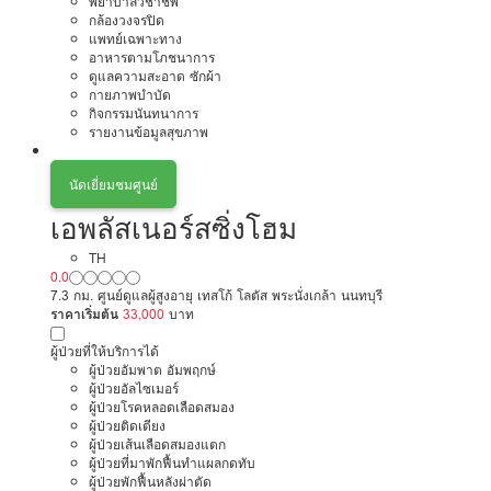
พยาบาลวิชาชีพ
กล้องวงจรปิด
แพทย์เฉพาะทาง
อาหารตามโภชนาการ
ดูแลความสะอาด ซักผ้า
กายภาพบำบัด
กิจกรรมนันทนาการ
รายงานข้อมูลสุขภาพ
นัดเยี่ยมชมศูนย์
เอพลัสเนอร์สซิ่งโฮม
TH
0.0
7.3 กม. ศูนย์ดูแลผู้สูงอายุ เทสโก้ โลตัส พระนั่งเกล้า นนทบุรี
ราคาเริ่มต้น
33,000
บาท
ผู้ป่วยที่ให้บริการได้
ผู้ป่วยอัมพาต อัมพฤกษ์
ผู้ป่วยอัลไซเมอร์
ผู้ป่วยโรคหลอดเลือดสมอง
ผู้ป่วยติดเตียง
ผู้ป่วยเส้นเลือดสมองแตก
ผู้ป่วยที่มาพักฟื้นทำแผลกดทับ
ผู้ป่วยพักฟื้นหลังผ่าตัด