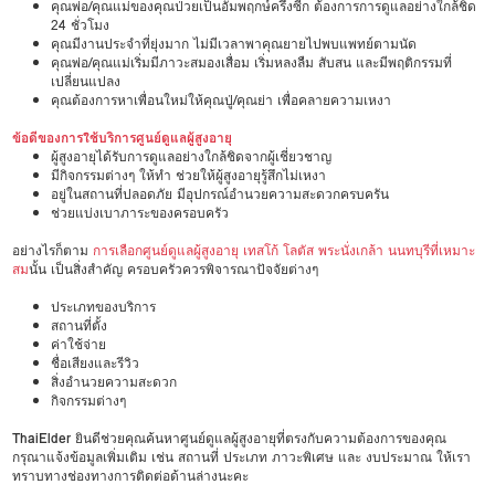
คุณพ่อ/คุณแม่ของคุณป่วยเป็นอัมพฤกษ์ครึ่งซีก ต้องการการดูแลอย่างใกล้ชิด
24 ชั่วโมง
คุณมีงานประจำที่ยุ่งมาก ไม่มีเวลาพาคุณยายไปพบแพทย์ตามนัด
คุณพ่อ/คุณแม่เริ่มมีภาวะสมองเสื่อม เริ่มหลงลืม สับสน และมีพฤติกรรมที่
เปลี่ยนแปลง
คุณต้องการหาเพื่อนใหม่ให้คุณปู่/คุณย่า เพื่อคลายความเหงา
ข้อดีของการใช้บริการศูนย์ดูแลผู้สูงอายุ
ผู้สูงอายุได้รับการดูแลอย่างใกล้ชิดจากผู้เชี่ยวชาญ
มีกิจกรรมต่างๆ ให้ทำ ช่วยให้ผู้สูงอายุรู้สึกไม่เหงา
อยู่ในสถานที่ปลอดภัย มีอุปกรณ์อำนวยความสะดวกครบครัน
ช่วยแบ่งเบาภาระของครอบครัว
อย่างไรก็ตาม
การเลือกศูนย์ดูแลผู้สูงอายุ เทสโก้ โลตัส พระนั่งเกล้า นนทบุรีที่เหมาะ
สม
นั้น เป็นสิ่งสำคัญ ครอบครัวควรพิจารณาปัจจัยต่างๆ
ประเภทของบริการ
สถานที่ตั้ง
ค่าใช้จ่าย
ชื่อเสียงและรีวิว
สิ่งอำนวยความสะดวก
กิจกรรมต่างๆ
ThaiElder
ยินดีช่วยคุณค้นหาศูนย์ดูแลผู้สูงอายุที่ตรงกับความต้องการของคุณ
กรุณาแจ้งข้อมูลเพิ่มเติม เช่น สถานที่ ประเภท ภาวะพิเศษ และ งบประมาณ ให้เรา
ทราบทางช่องทางการติดต่อด้านล่างนะคะ