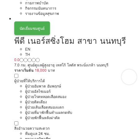
กายภาพบำบัด
กิจกรรมนันทนาการ
รายงานข้อมูลสุขภาพ
นัดเยี่ยมชมศูนย์
พีดี เนอร์สซิ่งโฮม สาขา นนทบุรี
EN
TH
0.0
7.0 กม. ศูนย์ดูแลผู้สูงอายุ เทสโก้ โลตัส พระนั่งเกล้า นนทบุรี
ราคาเริ่มต้น
18,000
บาท
ผู้ป่วยที่ให้บริการได้
ผู้ป่วยอัมพาต อัมพฤกษ์
ผู้ป่วยอัลไซเมอร์
ผู้ป่วยโรคหลอดเลือดสมอง
ผู้ป่วยติดเตียง
ผู้ป่วยเส้นเลือดสมองแตก
ผู้ป่วยที่มาพักฟื้นทำแผลกดทับ
ผู้ป่วยพักฟื้นหลังผ่าตัด
สิ่งอำนวยความสะดวก
ทีมดูแล 24 ชม.
พยาบาลวิชาชีพ