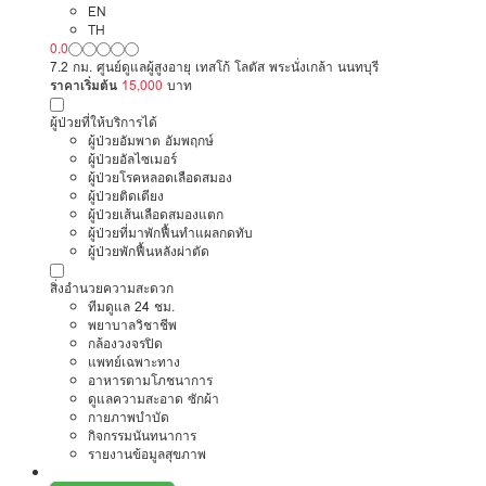
หรือผู้มีภาวะพึ่งพิง สาขา 2
EN
TH
0.0
7.2 กม. ศูนย์ดูแลผู้สูงอายุ เทสโก้ โลตัส พระนั่งเกล้า นนทบุรี
ราคาเริ่มต้น
15,000
บาท
ผู้ป่วยที่ให้บริการได้
ผู้ป่วยอัมพาต อัมพฤกษ์
ผู้ป่วยอัลไซเมอร์
ผู้ป่วยโรคหลอดเลือดสมอง
ผู้ป่วยติดเตียง
ผู้ป่วยเส้นเลือดสมองแตก
ผู้ป่วยที่มาพักฟื้นทำแผลกดทับ
ผู้ป่วยพักฟื้นหลังผ่าตัด
สิ่งอำนวยความสะดวก
ทีมดูแล 24 ชม.
พยาบาลวิชาชีพ
กล้องวงจรปิด
แพทย์เฉพาะทาง
อาหารตามโภชนาการ
ดูแลความสะอาด ซักผ้า
กายภาพบำบัด
กิจกรรมนันทนาการ
รายงานข้อมูลสุขภาพ