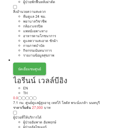
ผู้ป่วยพักฟื้นหลังผ่าตัด
สิ่งอำนวยความสะดวก
ทีมดูแล 24 ชม.
พยาบาลวิชาชีพ
กล้องวงจรปิด
แพทย์เฉพาะทาง
อาหารตามโภชนาการ
ดูแลความสะอาด ซักผ้า
กายภาพบำบัด
กิจกรรมนันทนาการ
รายงานข้อมูลสุขภาพ
นัดเยี่ยมชมศูนย์
ไอรีนน์ เวลล์บีอิง
EN
TH
0.0
7.1 กม. ศูนย์ดูแลผู้สูงอายุ เทสโก้ โลตัส พระนั่งเกล้า นนทบุรี
ราคาเริ่มต้น
27,000
บาท
ผู้ป่วยที่ให้บริการได้
ผู้ป่วยอัมพาต อัมพฤกษ์
ผู้ป่วยอัลไซเมอร์