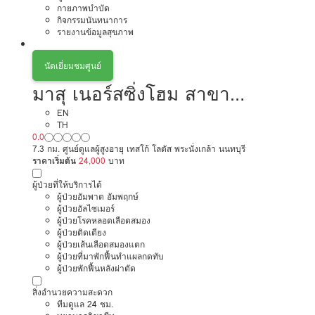
กายภาพบำบัด
กิจกรรมนันทนาการ
รายงานข้อมูลสุขภาพ
นัดเยี่ยมชมศูนย์
มาสุ เนอร์สซิ่งโฮม สาขา
งามวงศ์วาน
EN
TH
0.0
7.3 กม. ศูนย์ดูแลผู้สูงอายุ เทสโก้ โลตัส พระนั่งเกล้า นนทบุรี
ราคาเริ่มต้น
24,000
บาท
ผู้ป่วยที่ให้บริการได้
ผู้ป่วยอัมพาต อัมพฤกษ์
ผู้ป่วยอัลไซเมอร์
ผู้ป่วยโรคหลอดเลือดสมอง
ผู้ป่วยติดเตียง
ผู้ป่วยเส้นเลือดสมองแตก
ผู้ป่วยที่มาพักฟื้นทำแผลกดทับ
ผู้ป่วยพักฟื้นหลังผ่าตัด
สิ่งอำนวยความสะดวก
ทีมดูแล 24 ชม.