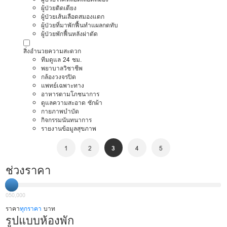
ผู้ป่วยติดเตียง
ผู้ป่วยเส้นเลือดสมองแตก
ผู้ป่วยที่มาพักฟื้นทำแผลกดทับ
ผู้ป่วยพักฟื้นหลังผ่าตัด
สิ่งอำนวยความสะดวก
ทีมดูแล 24 ชม.
พยาบาลวิชาชีพ
กล้องวงจรปิด
แพทย์เฉพาะทาง
อาหารตามโภชนาการ
ดูแลความสะอาด ซักผ้า
กายภาพบำบัด
กิจกรรมนันทนาการ
รายงานข้อมูลสุขภาพ
1
2
3
4
5
ช่วงราคา
0
50,000
ราคา
ทุกราคา
บาท
รูปแบบห้องพัก