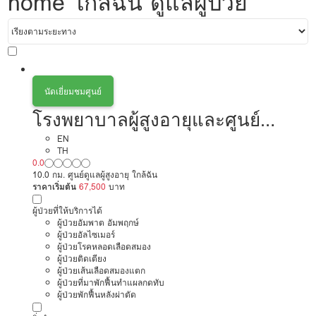
home ใกล้ฉัน ดูแลผู้ป่วย
นัดเยี่ยมชมศูนย์
โรงพยาบาลผู้สูงอายุและศูนย์
เวชศาสตร์ฟื้นฟู
EN
TH
0.0
10.0 กม. ศูนย์ดูแลผู้สูงอายุ ใกล้ฉัน
ราคาเริ่มต้น
67,500
บาท
ผู้ป่วยที่ให้บริการได้
ผู้ป่วยอัมพาต อัมพฤกษ์
ผู้ป่วยอัลไซเมอร์
ผู้ป่วยโรคหลอดเลือดสมอง
ผู้ป่วยติดเตียง
ผู้ป่วยเส้นเลือดสมองแตก
ผู้ป่วยที่มาพักฟื้นทำแผลกดทับ
ผู้ป่วยพักฟื้นหลังผ่าตัด