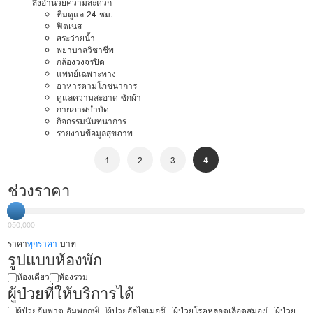
สิ่งอำนวยความสะดวก
ทีมดูแล 24 ชม.
ฟิตเนส
สระว่ายน้ำ
พยาบาลวิชาชีพ
กล้องวงจรปิด
แพทย์เฉพาะทาง
อาหารตามโภชนาการ
ดูแลความสะอาด ซักผ้า
กายภาพบำบัด
กิจกรรมนันทนาการ
รายงานข้อมูลสุขภาพ
1
2
3
4
ช่วงราคา
0
50,000
ราคา
ทุกราคา
บาท
รูปแบบห้องพัก
ห้องเดียว
ห้องรวม
ผู้ป่วยที่ให้บริการได้
ผู้ป่วยอัมพาต อัมพฤกษ์
ผู้ป่วยอัลไซเมอร์
ผู้ป่วยโรคหลอดเลือดสมอง
ผู้ป่วย