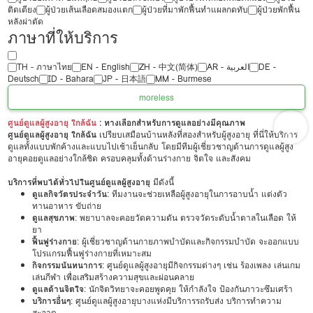
ติดเตียง
ผู้ป่วยเส้นเลือดสมองแตก
ผู้ป่วยที่มาพักฟื้นทำแผลกดทับ
ผู้ป่วยพักฟื้น
หลังผ่าตัด
ภาษาที่ให้บริการ
TH - ‏ภาษาไทย
EN - English
ZH - 中文(简体)
‏AR - ‏العربية‏
DE -
Deutsch
ID - Bahara
JP - 日本語
MM - Burmese
more
less
ศูนย์ดูแลผู้สูงอายุ ใกล้ฉัน
: ทางเลือกสำหรับการดูแลอย่างมีคุณภาพ
ศูนย์ดูแลผู้สูงอายุ ใกล้ฉัน
เปรียบเสมือนบ้านหลังที่สองสำหรับผู้สูงอายุ ที่นี่ให้บริการ
ดูแลทั้งแบบพักค้างและแบบไปเช้าเย็นกลับ โดยมีทีมผู้เชี่ยวชาญด้านการดูแลผู้สูง
อายุคอยดูแลอย่างใกล้ชิด ครอบคลุมทั้งด้านร่างกาย จิตใจ และสังคม
บริการที่พบได้ทั่วไปในศูนย์ดูแลผู้สูงอายุ
มีดังนี้
ดูแลกิจวัตรประจำวัน
: ทีมงานจะช่วยเหลือผู้สูงอายุในการอาบน้ำ แต่งตัว
ทานอาหาร ขับถ่าย
ดูแลสุขภาพ
: พยาบาลจะคอยวัดความดัน ตรวจวัดระดับน้ำตาลในเลือด ให้
ยา
ฟื้นฟูร่างกาย
: ผู้เชี่ยวชาญด้านกายภาพบำบัดและกิจกรรมบำบัด จะออกแบบ
โปรแกรมฟื้นฟูร่างกายที่เหมาะสม
กิจกรรมนันทนาการ
: ศูนย์ดูแลผู้สูงอายุมีกิจกรรมต่างๆ เช่น ร้องเพลง เล่นเกม
เล่นกีฬา เพื่อเสริมสร้างความสุขและผ่อนคลาย
ดูแลด้านจิตใจ
: นักจิตวิทยาจะคอยพูดคุย ให้กำลังใจ ป้องกันภาวะซึมเศร้า
บริการอื่นๆ
: ศูนย์ดูแลผู้สูงอายุบางแห่งมีบริการรถรับส่ง บริการทำความ
สะอาด