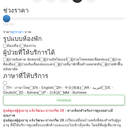
ช่วงราคา
0
50,000
ราคา
ทุกราคา
บาท
รูปแบบห้องพัก
ห้องเดียว
ห้องรวม
ผู้ป่วยที่ให้บริการได้
ผู้ป่วยอัมพาต อัมพฤกษ์
ผู้ป่วยอัลไซเมอร์
ผู้ป่วยโรคหลอดเลือดสมอง
ผู้ป่วย
ติดเตียง
ผู้ป่วยเส้นเลือดสมองแตก
ผู้ป่วยที่มาพักฟื้นทำแผลกดทับ
ผู้ป่วยพักฟื้น
หลังผ่าตัด
ภาษาที่ให้บริการ
TH - ‏ภาษาไทย
EN - English
ZH - 中文(简体)
‏AR - ‏العربية‏
DE -
Deutsch
ID - Bahara
JP - 日本語
MM - Burmese
more
less
ศูนย์ดูแลผู้สูงอายุ แจ้งวัฒนะ-ปากเกร็ด 28
: ทางเลือกสำหรับการดูแลอย่างมี
คุณภาพ
ศูนย์ดูแลผู้สูงอายุ แจ้งวัฒนะ-ปากเกร็ด 28
เปรียบเสมือนบ้านหลังที่สองสำหรับผู้สูง
อายุ ที่นี่ให้บริการดูแลทั้งแบบพักค้างและแบบไปเช้าเย็นกลับ โดยมีทีมผู้เชี่ยวชาญ