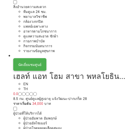
สิ่งอำนวยความสะดวก
ทีมดูแล 24 ชม.
พยาบาลวิชาชีพ
กล้องวงจรปิด
แพทย์เฉพาะทาง
อาหารตามโภชนาการ
ดูแลความสะอาด ซักผ้า
กายภาพบำบัด
กิจกรรมนันทนาการ
รายงานข้อมูลสุขภาพ
นัดเยี่ยมชมศูนย์
เฮลท์ แอท โฮม สาขา พหลโยธิน -
สะพานใหม่
EN
TH
0.0
8.5 กม. ศูนย์ดูแลผู้สูงอายุ แจ้งวัฒนะ-ปากเกร็ด 28
ราคาเริ่มต้น
34,000
บาท
ผู้ป่วยที่ให้บริการได้
ผู้ป่วยอัมพาต อัมพฤกษ์
ผู้ป่วยอัลไซเมอร์
ผู้ป่วยโรคหลอดเลือดสมอง