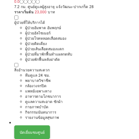
0.0
7.2 กม. ศูนย์ดูแลผู้สูงอายุ แจ้งวัฒนะ-ปากเกร็ด 28
ราคาเริ่มต้น
23,000
บาท
ผู้ป่วยที่ให้บริการได้
ผู้ป่วยอัมพาต อัมพฤกษ์
ผู้ป่วยอัลไซเมอร์
ผู้ป่วยโรคหลอดเลือดสมอง
ผู้ป่วยติดเตียง
ผู้ป่วยเส้นเลือดสมองแตก
ผู้ป่วยที่มาพักฟื้นทำแผลกดทับ
ผู้ป่วยพักฟื้นหลังผ่าตัด
สิ่งอำนวยความสะดวก
ทีมดูแล 24 ชม.
พยาบาลวิชาชีพ
กล้องวงจรปิด
แพทย์เฉพาะทาง
อาหารตามโภชนาการ
ดูแลความสะอาด ซักผ้า
กายภาพบำบัด
กิจกรรมนันทนาการ
รายงานข้อมูลสุขภาพ
นัดเยี่ยมชมศูนย์