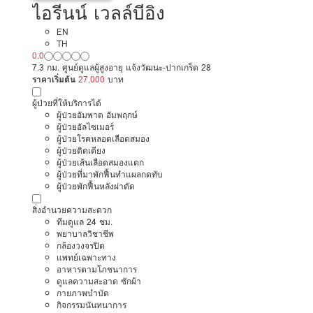
ไอรีนน์ เวลล์บีอิง
EN
TH
0.0
7.3 กม. ศูนย์ดูแลผู้สูงอายุ แจ้งวัฒนะ-ปากเกร็ด 28
ราคาเริ่มต้น
27,000
บาท
ผู้ป่วยที่ให้บริการได้
ผู้ป่วยอัมพาต อัมพฤกษ์
ผู้ป่วยอัลไซเมอร์
ผู้ป่วยโรคหลอดเลือดสมอง
ผู้ป่วยติดเตียง
ผู้ป่วยเส้นเลือดสมองแตก
ผู้ป่วยที่มาพักฟื้นทำแผลกดทับ
ผู้ป่วยพักฟื้นหลังผ่าตัด
สิ่งอำนวยความสะดวก
ทีมดูแล 24 ชม.
พยาบาลวิชาชีพ
กล้องวงจรปิด
แพทย์เฉพาะทาง
อาหารตามโภชนาการ
ดูแลความสะอาด ซักผ้า
กายภาพบำบัด
กิจกรรมนันทนาการ