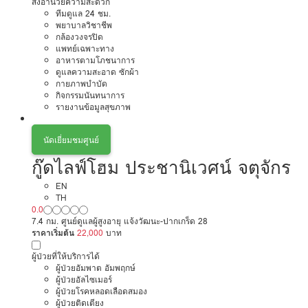
สิ่งอำนวยความสะดวก
ทีมดูแล 24 ชม.
พยาบาลวิชาชีพ
กล้องวงจรปิด
แพทย์เฉพาะทาง
อาหารตามโภชนาการ
ดูแลความสะอาด ซักผ้า
กายภาพบำบัด
กิจกรรมนันทนาการ
รายงานข้อมูลสุขภาพ
นัดเยี่ยมชมศูนย์
กู๊ดไลฟ์โฮม ประชานิเวศน์ จตุจักร
EN
TH
0.0
7.4 กม. ศูนย์ดูแลผู้สูงอายุ แจ้งวัฒนะ-ปากเกร็ด 28
ราคาเริ่มต้น
22,000
บาท
ผู้ป่วยที่ให้บริการได้
ผู้ป่วยอัมพาต อัมพฤกษ์
ผู้ป่วยอัลไซเมอร์
ผู้ป่วยโรคหลอดเลือดสมอง
ผู้ป่วยติดเตียง