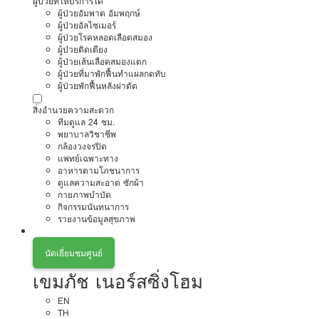
ผู้ป่วยที่ให้บริการได้
ผู้ป่วยอัมพาต อัมพฤกษ์
ผู้ป่วยอัลไซเมอร์
ผู้ป่วยโรคหลอดเลือดสมอง
ผู้ป่วยติดเตียง
ผู้ป่วยเส้นเลือดสมองแตก
ผู้ป่วยที่มาพักฟื้นทำแผลกดทับ
ผู้ป่วยพักฟื้นหลังผ่าตัด
สิ่งอำนวยความสะดวก
ทีมดูแล 24 ชม.
พยาบาลวิชาชีพ
กล้องวงจรปิด
แพทย์เฉพาะทาง
อาหารตามโภชนาการ
ดูแลความสะอาด ซักผ้า
กายภาพบำบัด
กิจกรรมนันทนาการ
รายงานข้อมูลสุขภาพ
นัดเยี่ยมชมศูนย์
เขมภัช เนอร์สซิ่งโฮม
EN
TH