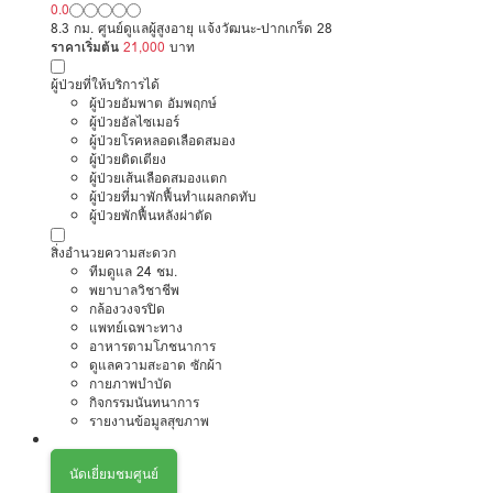
0.0
8.3 กม. ศูนย์ดูแลผู้สูงอายุ แจ้งวัฒนะ-ปากเกร็ด 28
ราคาเริ่มต้น
21,000
บาท
ผู้ป่วยที่ให้บริการได้
ผู้ป่วยอัมพาต อัมพฤกษ์
ผู้ป่วยอัลไซเมอร์
ผู้ป่วยโรคหลอดเลือดสมอง
ผู้ป่วยติดเตียง
ผู้ป่วยเส้นเลือดสมองแตก
ผู้ป่วยที่มาพักฟื้นทำแผลกดทับ
ผู้ป่วยพักฟื้นหลังผ่าตัด
สิ่งอำนวยความสะดวก
ทีมดูแล 24 ชม.
พยาบาลวิชาชีพ
กล้องวงจรปิด
แพทย์เฉพาะทาง
อาหารตามโภชนาการ
ดูแลความสะอาด ซักผ้า
กายภาพบำบัด
กิจกรรมนันทนาการ
รายงานข้อมูลสุขภาพ
นัดเยี่ยมชมศูนย์