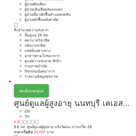
ผู้ป่วยติดเตียง
ผู้ป่วยเส้นเลือดสมองแตก
ผู้ป่วยที่มาพักฟื้นทำแผลกดทับ
ผู้ป่วยพักฟื้นหลังผ่าตัด
สิ่งอำนวยความสะดวก
ทีมดูแล 24 ชม.
พยาบาลวิชาชีพ
กล้องวงจรปิด
แพทย์เฉพาะทาง
อาหารตามโภชนาการ
ดูแลความสะอาด ซักผ้า
กายภาพบำบัด
กิจกรรมนันทนาการ
รายงานข้อมูลสุขภาพ
นัดเยี่ยมชมศูนย์
ศูนย์ดูแลผู้สูงอายุ นนทบุรี เคเอส
โฮมแคร์
EN
TH
0.0
8.6 กม. ศูนย์ดูแลผู้สูงอายุ แจ้งวัฒนะ-ปากเกร็ด 28
ราคาเริ่มต้น
30,000
บาท