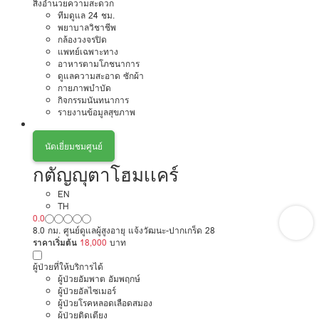
สิ่งอำนวยความสะดวก
ทีมดูแล 24 ชม.
พยาบาลวิชาชีพ
กล้องวงจรปิด
แพทย์เฉพาะทาง
อาหารตามโภชนาการ
ดูแลความสะอาด ซักผ้า
กายภาพบำบัด
กิจกรรมนันทนาการ
รายงานข้อมูลสุขภาพ
นัดเยี่ยมชมศูนย์
กตัญญุตาโฮมเเคร์
EN
TH
0.0
8.0 กม. ศูนย์ดูแลผู้สูงอายุ แจ้งวัฒนะ-ปากเกร็ด 28
ราคาเริ่มต้น
18,000
บาท
ผู้ป่วยที่ให้บริการได้
ผู้ป่วยอัมพาต อัมพฤกษ์
ผู้ป่วยอัลไซเมอร์
ผู้ป่วยโรคหลอดเลือดสมอง
ผู้ป่วยติดเตียง