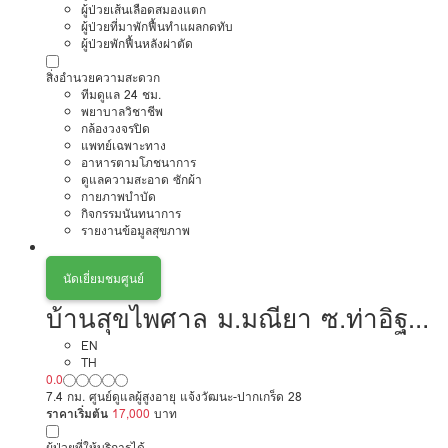
ผู้ป่วยเส้นเลือดสมองแตก
ผู้ป่วยที่มาพักฟื้นทำแผลกดทับ
ผู้ป่วยพักฟื้นหลังผ่าตัด
สิ่งอำนวยความสะดวก
ทีมดูแล 24 ชม.
พยาบาลวิชาชีพ
กล้องวงจรปิด
แพทย์เฉพาะทาง
อาหารตามโภชนาการ
ดูแลความสะอาด ซักผ้า
กายภาพบำบัด
กิจกรรมนันทนาการ
รายงานข้อมูลสุขภาพ
นัดเยี่ยมชมศูนย์
บ้านสุขไพศาล ม.มณียา ซ.ท่าอิฐ
นนทบุรี
EN
TH
0.0
7.4 กม. ศูนย์ดูแลผู้สูงอายุ แจ้งวัฒนะ-ปากเกร็ด 28
ราคาเริ่มต้น
17,000
บาท
ผู้ป่วยที่ให้บริการได้