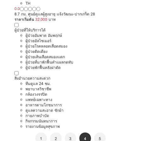
TH
0.0
8.7 กม. ศูนย์ดูแลผู้สูงอายุ แจ้งวัฒนะ-ปากเกร็ด 28
ราคาเริ่มต้น
32,000
บาท
ผู้ป่วยที่ให้บริการได้
ผู้ป่วยอัมพาต อัมพฤกษ์
ผู้ป่วยอัลไซเมอร์
ผู้ป่วยโรคหลอดเลือดสมอง
ผู้ป่วยติดเตียง
ผู้ป่วยเส้นเลือดสมองแตก
ผู้ป่วยที่มาพักฟื้นทำแผลกดทับ
ผู้ป่วยพักฟื้นหลังผ่าตัด
สิ่งอำนวยความสะดวก
ทีมดูแล 24 ชม.
พยาบาลวิชาชีพ
กล้องวงจรปิด
แพทย์เฉพาะทาง
อาหารตามโภชนาการ
ดูแลความสะอาด ซักผ้า
กายภาพบำบัด
กิจกรรมนันทนาการ
รายงานข้อมูลสุขภาพ
1
2
3
4
5