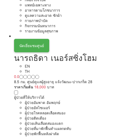
แพทย์เฉพาะทาง
อาหารตามโภชนาการ
ดูแลความสะอาด ซักผ้า
กายภาพบำบัด
กิจกรรมนันทนาการ
รายงานข้อมูลสุขภาพ
นัดเยี่ยมชมศูนย์
นารถธิดา เนอร์สซิ่งโฮม
EN
TH
0.0
8.5 กม. ศูนย์ดูแลผู้สูงอายุ แจ้งวัฒนะ-ปากเกร็ด 28
ราคาเริ่มต้น
18,000
บาท
ผู้ป่วยที่ให้บริการได้
ผู้ป่วยอัมพาต อัมพฤกษ์
ผู้ป่วยอัลไซเมอร์
ผู้ป่วยโรคหลอดเลือดสมอง
ผู้ป่วยติดเตียง
ผู้ป่วยเส้นเลือดสมองแตก
ผู้ป่วยที่มาพักฟื้นทำแผลกดทับ
ผู้ป่วยพักฟื้นหลังผ่าตัด