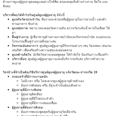
ด้านการดูแลผู้สูงอายุคอยดูแลอย่างใกล้ชิด ครอบคลุมทั้งด้านร่างกาย จิตใจ และ
สังคม
บริการที่พบได้ทั่วไปในศูนย์ดูแลผู้สูงอายุ
มีดังนี้
ดูแลกิจวัตรประจำวัน
: ทีมงานจะช่วยเหลือผู้สูงอายุในการอาบน้ำ แต่งตัว
ทานอาหาร ขับถ่าย
ดูแลสุขภาพ
: พยาบาลจะคอยวัดความดัน ตรวจวัดระดับน้ำตาลในเลือด ให้
ยา
ฟื้นฟูร่างกาย
: ผู้เชี่ยวชาญด้านกายภาพบำบัดและกิจกรรมบำบัด จะออกแบบ
โปรแกรมฟื้นฟูร่างกายที่เหมาะสม
กิจกรรมนันทนาการ
: ศูนย์ดูแลผู้สูงอายุมีกิจกรรมต่างๆ เช่น ร้องเพลง เล่นเกม
เล่นกีฬา เพื่อเสริมสร้างความสุขและผ่อนคลาย
ดูแลด้านจิตใจ
: นักจิตวิทยาจะคอยพูดคุย ให้กำลังใจ ป้องกันภาวะซึมเศร้า
บริการอื่นๆ
: ศูนย์ดูแลผู้สูงอายุบางแห่งมีบริการรถรับส่ง บริการทำความ
สะอาด
ใครบ้างที่จำเป็นต้องใช้บริการศูนย์ดูแลผู้สูงอายุ แจ้งวัฒนะ-ปากเกร็ด 28
ครอบครัวที่มีภาระงานหนัก:
ไม่มีเวลา หรือ ไม่สะดวกดูแลผู้สูงอายุด้วยตัวเอง
ต้องการพักผ่อน หรือ มีธุระจำเป็นต้องเดินทาง
ผู้สูงอายุที่มีภาวะพิเศษ:
ผู้สูงอายุติดเตียง
ผู้สูงอายุที่มีโรคประจำตัว
ผู้สูงอายุที่มีภาวะสมองเสื่อม
ผู้สูงอายุที่ต้องการสังคม:
ต้องการพบปะพูดคุยกับผู้สูงอายุวัยเดียวกัน