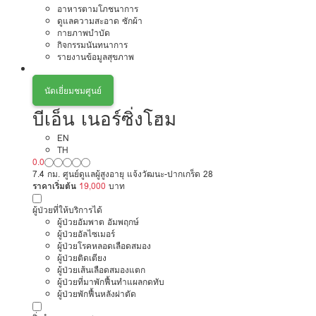
อาหารตามโภชนาการ
ดูแลความสะอาด ซักผ้า
กายภาพบำบัด
กิจกรรมนันทนาการ
รายงานข้อมูลสุขภาพ
นัดเยี่ยมชมศูนย์
บีเอ็น เนอร์ซิ่งโฮม
EN
TH
0.0
7.4 กม. ศูนย์ดูแลผู้สูงอายุ แจ้งวัฒนะ-ปากเกร็ด 28
ราคาเริ่มต้น
19,000
บาท
ผู้ป่วยที่ให้บริการได้
ผู้ป่วยอัมพาต อัมพฤกษ์
ผู้ป่วยอัลไซเมอร์
ผู้ป่วยโรคหลอดเลือดสมอง
ผู้ป่วยติดเตียง
ผู้ป่วยเส้นเลือดสมองแตก
ผู้ป่วยที่มาพักฟื้นทำแผลกดทับ
ผู้ป่วยพักฟื้นหลังผ่าตัด