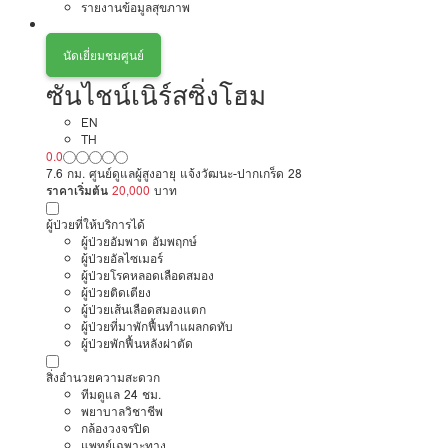
รายงานข้อมูลสุขภาพ
นัดเยี่ยมชมศูนย์
ซันไชน์เนิร์สซิ่งโฮม
EN
TH
0.0
7.6 กม. ศูนย์ดูแลผู้สูงอายุ แจ้งวัฒนะ-ปากเกร็ด 28
ราคาเริ่มต้น
20,000
บาท
ผู้ป่วยที่ให้บริการได้
ผู้ป่วยอัมพาต อัมพฤกษ์
ผู้ป่วยอัลไซเมอร์
ผู้ป่วยโรคหลอดเลือดสมอง
ผู้ป่วยติดเตียง
ผู้ป่วยเส้นเลือดสมองแตก
ผู้ป่วยที่มาพักฟื้นทำแผลกดทับ
ผู้ป่วยพักฟื้นหลังผ่าตัด
สิ่งอำนวยความสะดวก
ทีมดูแล 24 ชม.
พยาบาลวิชาชีพ
กล้องวงจรปิด
แพทย์เฉพาะทาง