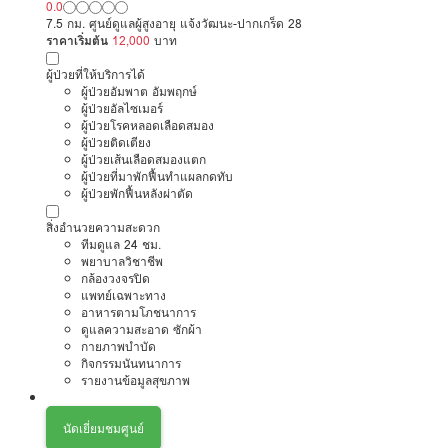
0.0
7.5 กม. ศูนย์ดูแลผู้สูงอายุ แจ้งวัฒนะ-ปากเกร็ด 28
ราคาเริ่มต้น
12,000
บาท
ผู้ป่วยที่ให้บริการได้
ผู้ป่วยอัมพาต อัมพฤกษ์
ผู้ป่วยอัลไซเมอร์
ผู้ป่วยโรคหลอดเลือดสมอง
ผู้ป่วยติดเตียง
ผู้ป่วยเส้นเลือดสมองแตก
ผู้ป่วยที่มาพักฟื้นทำแผลกดทับ
ผู้ป่วยพักฟื้นหลังผ่าตัด
สิ่งอำนวยความสะดวก
ทีมดูแล 24 ชม.
พยาบาลวิชาชีพ
กล้องวงจรปิด
แพทย์เฉพาะทาง
อาหารตามโภชนาการ
ดูแลความสะอาด ซักผ้า
กายภาพบำบัด
กิจกรรมนันทนาการ
รายงานข้อมูลสุขภาพ
นัดเยี่ยมชมศูนย์