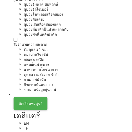
ผู้ป่วยอัมพาต อัมพฤกษ์
ผู้ป่วยอัลไซเมอร์
ผู้ป่วยโรคหลอดเลือดสมอง
ผู้ป่วยติดเตียง
ผู้ป่วยเส้นเลือดสมองแตก
ผู้ป่วยที่มาพักฟื้นทำแผลกดทับ
ผู้ป่วยพักฟื้นหลังผ่าตัด
สิ่งอำนวยความสะดวก
ทีมดูแล 24 ชม.
พยาบาลวิชาชีพ
กล้องวงจรปิด
แพทย์เฉพาะทาง
อาหารตามโภชนาการ
ดูแลความสะอาด ซักผ้า
กายภาพบำบัด
กิจกรรมนันทนาการ
รายงานข้อมูลสุขภาพ
นัดเยี่ยมชมศูนย์
เดลี่แคร์
EN
TH