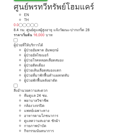
ศูนย์พรทวีทรัพย์โฮมแคร์
EN
TH
0.0
8.4 กม. ศูนย์ดูแลผู้สูงอายุ แจ้งวัฒนะ-ปากเกร็ด 28
ราคาเริ่มต้น
16,000
บาท
ผู้ป่วยที่ให้บริการได้
ผู้ป่วยอัมพาต อัมพฤกษ์
ผู้ป่วยอัลไซเมอร์
ผู้ป่วยโรคหลอดเลือดสมอง
ผู้ป่วยติดเตียง
ผู้ป่วยเส้นเลือดสมองแตก
ผู้ป่วยที่มาพักฟื้นทำแผลกดทับ
ผู้ป่วยพักฟื้นหลังผ่าตัด
สิ่งอำนวยความสะดวก
ทีมดูแล 24 ชม.
พยาบาลวิชาชีพ
กล้องวงจรปิด
แพทย์เฉพาะทาง
อาหารตามโภชนาการ
ดูแลความสะอาด ซักผ้า
กายภาพบำบัด
กิจกรรมนันทนาการ