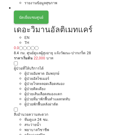
รายงานข้อมูลสุขภาพ
นัดเยี่ยมชมศูนย์
เดอะวิมานอัลติเมทแคร์
EN
TH
0.0
8.4 กม. ศูนย์ดูแลผู้สูงอายุ แจ้งวัฒนะ-ปากเกร็ด 28
ราคาเริ่มต้น
22,000
บาท
ผู้ป่วยที่ให้บริการได้
ผู้ป่วยอัมพาต อัมพฤกษ์
ผู้ป่วยอัลไซเมอร์
ผู้ป่วยโรคหลอดเลือดสมอง
ผู้ป่วยติดเตียง
ผู้ป่วยเส้นเลือดสมองแตก
ผู้ป่วยที่มาพักฟื้นทำแผลกดทับ
ผู้ป่วยพักฟื้นหลังผ่าตัด
สิ่งอำนวยความสะดวก
ทีมดูแล 24 ชม.
สระว่ายน้ำ
พยาบาลวิชาชีพ
กล้องวงจรปิด