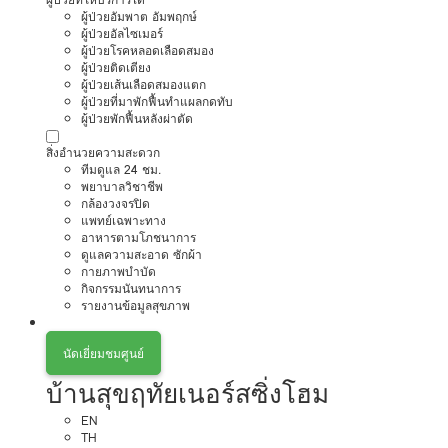
ผู้ป่วยอัมพาต อัมพฤกษ์
ผู้ป่วยอัลไซเมอร์
ผู้ป่วยโรคหลอดเลือดสมอง
ผู้ป่วยติดเตียง
ผู้ป่วยเส้นเลือดสมองแตก
ผู้ป่วยที่มาพักฟื้นทำแผลกดทับ
ผู้ป่วยพักฟื้นหลังผ่าตัด
สิ่งอำนวยความสะดวก
ทีมดูแล 24 ชม.
พยาบาลวิชาชีพ
กล้องวงจรปิด
แพทย์เฉพาะทาง
อาหารตามโภชนาการ
ดูแลความสะอาด ซักผ้า
กายภาพบำบัด
กิจกรรมนันทนาการ
รายงานข้อมูลสุขภาพ
นัดเยี่ยมชมศูนย์
บ้านสุขฤทัยเนอร์สซิ่งโฮม
EN
TH