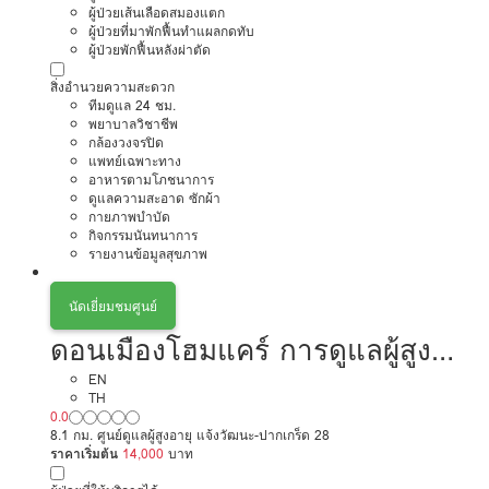
ผู้ป่วยเส้นเลือดสมองแตก
ผู้ป่วยที่มาพักฟื้นทำแผลกดทับ
ผู้ป่วยพักฟื้นหลังผ่าตัด
สิ่งอำนวยความสะดวก
ทีมดูแล 24 ชม.
พยาบาลวิชาชีพ
กล้องวงจรปิด
แพทย์เฉพาะทาง
อาหารตามโภชนาการ
ดูแลความสะอาด ซักผ้า
กายภาพบำบัด
กิจกรรมนันทนาการ
รายงานข้อมูลสุขภาพ
นัดเยี่ยมชมศูนย์
ดอนเมืองโฮมแคร์ การดูแลผู้สูง
อายุหรือผู้มีภาวะพึ่งพิง
EN
TH
0.0
8.1 กม. ศูนย์ดูแลผู้สูงอายุ แจ้งวัฒนะ-ปากเกร็ด 28
ราคาเริ่มต้น
14,000
บาท