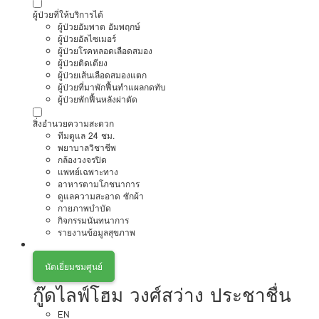
ผู้ป่วยที่ให้บริการได้
ผู้ป่วยอัมพาต อัมพฤกษ์
ผู้ป่วยอัลไซเมอร์
ผู้ป่วยโรคหลอดเลือดสมอง
ผู้ป่วยติดเตียง
ผู้ป่วยเส้นเลือดสมองแตก
ผู้ป่วยที่มาพักฟื้นทำแผลกดทับ
ผู้ป่วยพักฟื้นหลังผ่าตัด
สิ่งอำนวยความสะดวก
ทีมดูแล 24 ชม.
พยาบาลวิชาชีพ
กล้องวงจรปิด
แพทย์เฉพาะทาง
อาหารตามโภชนาการ
ดูแลความสะอาด ซักผ้า
กายภาพบำบัด
กิจกรรมนันทนาการ
รายงานข้อมูลสุขภาพ
นัดเยี่ยมชมศูนย์
กู๊ดไลฟ์โฮม วงศ์สว่าง ประชาชื่น
EN