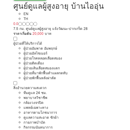
ศูนย์ดูแลผู้สูงอายุ บ้านไออุ่น
EN
TH
0.0
7.5 กม. ศูนย์ดูแลผู้สูงอายุ แจ้งวัฒนะ-ปากเกร็ด 28
ราคาเริ่มต้น
20,000
บาท
ผู้ป่วยที่ให้บริการได้
ผู้ป่วยอัมพาต อัมพฤกษ์
ผู้ป่วยอัลไซเมอร์
ผู้ป่วยโรคหลอดเลือดสมอง
ผู้ป่วยติดเตียง
ผู้ป่วยเส้นเลือดสมองแตก
ผู้ป่วยที่มาพักฟื้นทำแผลกดทับ
ผู้ป่วยพักฟื้นหลังผ่าตัด
สิ่งอำนวยความสะดวก
ทีมดูแล 24 ชม.
พยาบาลวิชาชีพ
กล้องวงจรปิด
แพทย์เฉพาะทาง
อาหารตามโภชนาการ
ดูแลความสะอาด ซักผ้า
กายภาพบำบัด
กิจกรรมนันทนาการ