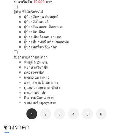
ราคาเริ่มต้น
19,000
บาท
ผู้ป่วยที่ให้บริการได้
ผู้ป่วยอัมพาต อัมพฤกษ์
ผู้ป่วยอัลไซเมอร์
ผู้ป่วยโรคหลอดเลือดสมอง
ผู้ป่วยติดเตียง
ผู้ป่วยเส้นเลือดสมองแตก
ผู้ป่วยที่มาพักฟื้นทำแผลกดทับ
ผู้ป่วยพักฟื้นหลังผ่าตัด
สิ่งอำนวยความสะดวก
ทีมดูแล 24 ชม.
พยาบาลวิชาชีพ
กล้องวงจรปิด
แพทย์เฉพาะทาง
อาหารตามโภชนาการ
ดูแลความสะอาด ซักผ้า
กายภาพบำบัด
กิจกรรมนันทนาการ
รายงานข้อมูลสุขภาพ
1
2
3
4
5
6
ช่วงราคา