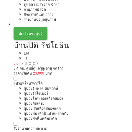
ดูแลความสะอาด ซักผ้า
กายภาพบำบัด
กิจกรรมนันทนาการ
รายงานข้อมูลสุขภาพ
นัดเยี่ยมชมศูนย์
บ้านปิติ รัชโยธิน
EN
TH
0.0
3.4 กม. ศูนย์ดูแลผู้สูงอายุ จตุจักร
ราคาเริ่มต้น
23,000
บาท
ผู้ป่วยที่ให้บริการได้
ผู้ป่วยอัมพาต อัมพฤกษ์
ผู้ป่วยอัลไซเมอร์
ผู้ป่วยโรคหลอดเลือดสมอง
ผู้ป่วยติดเตียง
ผู้ป่วยเส้นเลือดสมองแตก
ผู้ป่วยที่มาพักฟื้นทำแผลกดทับ
ผู้ป่วยพักฟื้นหลังผ่าตัด
สิ่งอำนวยความสะดวก