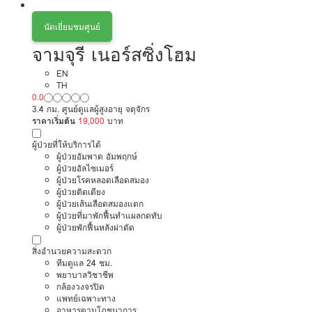
นัดเยี่ยมชมศูนย์
จามจุรี เนอร์สซิ่งโฮม
EN
TH
0.0
3.4 กม. ศูนย์ดูแลผู้สูงอายุ จตุจักร
ราคาเริ่มต้น
19,000
บาท
ผู้ป่วยที่ให้บริการได้
ผู้ป่วยอัมพาต อัมพฤกษ์
ผู้ป่วยอัลไซเมอร์
ผู้ป่วยโรคหลอดเลือดสมอง
ผู้ป่วยติดเตียง
ผู้ป่วยเส้นเลือดสมองแตก
ผู้ป่วยที่มาพักฟื้นทำแผลกดทับ
ผู้ป่วยพักฟื้นหลังผ่าตัด
สิ่งอำนวยความสะดวก
ทีมดูแล 24 ชม.
พยาบาลวิชาชีพ
กล้องวงจรปิด
แพทย์เฉพาะทาง
อาหารตามโภชนาการ