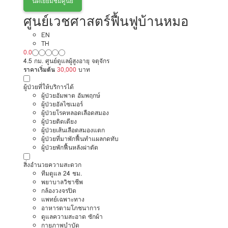
นัดเยี่ยมชมศูนย์
ศูนย์เวชศาสตร์ฟื้นฟูบ้านหมอ
EN
TH
0.0
4.5 กม. ศูนย์ดูแลผู้สูงอายุ จตุจักร
ราคาเริ่มต้น
30,000
บาท
ผู้ป่วยที่ให้บริการได้
ผู้ป่วยอัมพาต อัมพฤกษ์
ผู้ป่วยอัลไซเมอร์
ผู้ป่วยโรคหลอดเลือดสมอง
ผู้ป่วยติดเตียง
ผู้ป่วยเส้นเลือดสมองแตก
ผู้ป่วยที่มาพักฟื้นทำแผลกดทับ
ผู้ป่วยพักฟื้นหลังผ่าตัด
สิ่งอำนวยความสะดวก
ทีมดูแล 24 ชม.
พยาบาลวิชาชีพ
กล้องวงจรปิด
แพทย์เฉพาะทาง
อาหารตามโภชนาการ
ดูแลความสะอาด ซักผ้า
กายภาพบำบัด