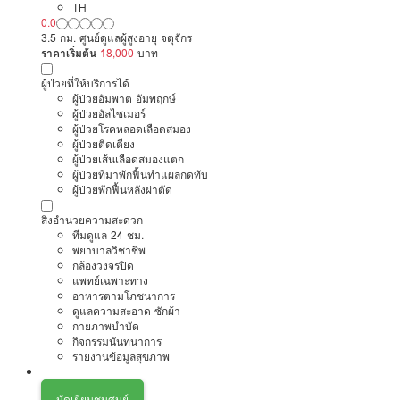
มีภาวะพึ่งพิง
TH
0.0
3.5 กม. ศูนย์ดูแลผู้สูงอายุ จตุจักร
ราคาเริ่มต้น
18,000
บาท
ผู้ป่วยที่ให้บริการได้
ผู้ป่วยอัมพาต อัมพฤกษ์
ผู้ป่วยอัลไซเมอร์
ผู้ป่วยโรคหลอดเลือดสมอง
ผู้ป่วยติดเตียง
ผู้ป่วยเส้นเลือดสมองแตก
ผู้ป่วยที่มาพักฟื้นทำแผลกดทับ
ผู้ป่วยพักฟื้นหลังผ่าตัด
สิ่งอำนวยความสะดวก
ทีมดูแล 24 ชม.
พยาบาลวิชาชีพ
กล้องวงจรปิด
แพทย์เฉพาะทาง
อาหารตามโภชนาการ
ดูแลความสะอาด ซักผ้า
กายภาพบำบัด
กิจกรรมนันทนาการ
รายงานข้อมูลสุขภาพ
นัดเยี่ยมชมศูนย์