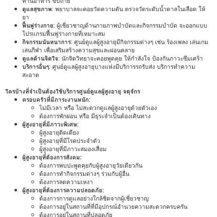
ทานอาหาร ขับถ่าย
ดูแลสุขภาพ
: พยาบาลจะคอยวัดความดัน ตรวจวัดระดับน้ำตาลในเลือด ให้
ยา
ฟื้นฟูร่างกาย
: ผู้เชี่ยวชาญด้านกายภาพบำบัดและกิจกรรมบำบัด จะออกแบบ
โปรแกรมฟื้นฟูร่างกายที่เหมาะสม
กิจกรรมนันทนาการ
: ศูนย์ดูแลผู้สูงอายุมีกิจกรรมต่างๆ เช่น ร้องเพลง เล่นเกม
เล่นกีฬา เพื่อเสริมสร้างความสุขและผ่อนคลาย
ดูแลด้านจิตใจ
: นักจิตวิทยาจะคอยพูดคุย ให้กำลังใจ ป้องกันภาวะซึมเศร้า
บริการอื่นๆ
: ศูนย์ดูแลผู้สูงอายุบางแห่งมีบริการรถรับส่ง บริการทำความ
สะอาด
ใครบ้างที่จำเป็นต้องใช้บริการศูนย์ดูแลผู้สูงอายุ จตุจักร
ครอบครัวที่มีภาระงานหนัก:
ไม่มีเวลา หรือ ไม่สะดวกดูแลผู้สูงอายุด้วยตัวเอง
ต้องการพักผ่อน หรือ มีธุระจำเป็นต้องเดินทาง
ผู้สูงอายุที่มีภาวะพิเศษ:
ผู้สูงอายุติดเตียง
ผู้สูงอายุที่มีโรคประจำตัว
ผู้สูงอายุที่มีภาวะสมองเสื่อม
ผู้สูงอายุที่ต้องการสังคม:
ต้องการพบปะพูดคุยกับผู้สูงอายุวัยเดียวกัน
ต้องการทำกิจกรรมต่างๆ ร่วมกับผู้อื่น
ต้องการลดความเหงา
ผู้สูงอายุที่ต้องการความปลอดภัย:
ต้องการการดูแลอย่างใกล้ชิดจากผู้เชี่ยวชาญ
ต้องการอยู่ในสถานที่ที่มีอุปกรณ์อำนวยความสะดวกครบครัน
ต้องการอยู่ในสถานที่ปลอดภัย