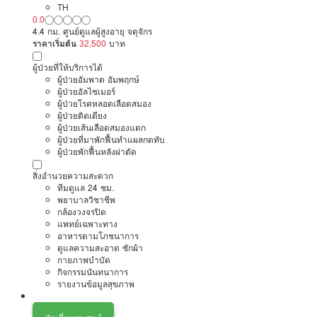
TH
0.0
4.4 กม. ศูนย์ดูแลผู้สูงอายุ จตุจักร
ราคาเริ่มต้น
32,500
บาท
ผู้ป่วยที่ให้บริการได้
ผู้ป่วยอัมพาต อัมพฤกษ์
ผู้ป่วยอัลไซเมอร์
ผู้ป่วยโรคหลอดเลือดสมอง
ผู้ป่วยติดเตียง
ผู้ป่วยเส้นเลือดสมองแตก
ผู้ป่วยที่มาพักฟื้นทำแผลกดทับ
ผู้ป่วยพักฟื้นหลังผ่าตัด
สิ่งอำนวยความสะดวก
ทีมดูแล 24 ชม.
พยาบาลวิชาชีพ
กล้องวงจรปิด
แพทย์เฉพาะทาง
อาหารตามโภชนาการ
ดูแลความสะอาด ซักผ้า
กายภาพบำบัด
กิจกรรมนันทนาการ
รายงานข้อมูลสุขภาพ