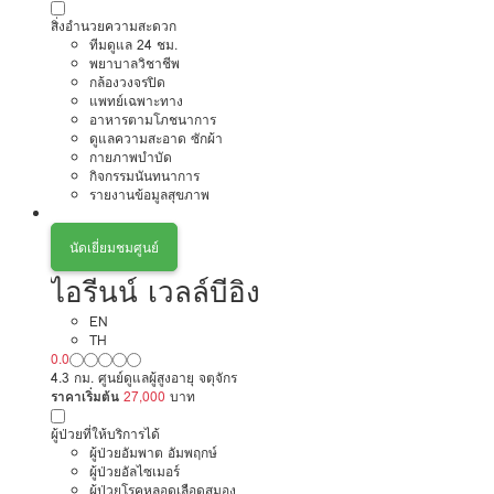
สิ่งอำนวยความสะดวก
ทีมดูแล 24 ชม.
พยาบาลวิชาชีพ
กล้องวงจรปิด
แพทย์เฉพาะทาง
อาหารตามโภชนาการ
ดูแลความสะอาด ซักผ้า
กายภาพบำบัด
กิจกรรมนันทนาการ
รายงานข้อมูลสุขภาพ
นัดเยี่ยมชมศูนย์
ไอรีนน์ เวลล์บีอิง
EN
TH
0.0
4.3 กม. ศูนย์ดูแลผู้สูงอายุ จตุจักร
ราคาเริ่มต้น
27,000
บาท
ผู้ป่วยที่ให้บริการได้
ผู้ป่วยอัมพาต อัมพฤกษ์
ผู้ป่วยอัลไซเมอร์
ผู้ป่วยโรคหลอดเลือดสมอง