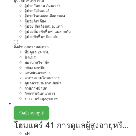
ผู้ป่วยที่ให้บริการได้
ผู้ป่วยอัมพาต อัมพฤกษ์
ผู้ป่วยอัลไซเมอร์
ผู้ป่วยโรคหลอดเลือดสมอง
ผู้ป่วยติดเตียง
ผู้ป่วยเส้นเลือดสมองแตก
ผู้ป่วยที่มาพักฟื้นทำแผลกดทับ
ผู้ป่วยพักฟื้นหลังผ่าตัด
สิ่งอำนวยความสะดวก
ทีมดูแล 24 ชม.
ฟิตเนส
พยาบาลวิชาชีพ
กล้องวงจรปิด
แพทย์เฉพาะทาง
อาหารตามโภชนาการ
ดูแลความสะอาด ซักผ้า
กายภาพบำบัด
กิจกรรมนันทนาการ
รายงานข้อมูลสุขภาพ
นัดเยี่ยมชมศูนย์
โฮมแคร์ 41 การดูแลผู้สูงอายุหรือผู้
EN