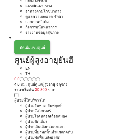
กล้องวงจรปิด
แพทย์เฉพาะทาง
อาหารตามโภชนาการ
ดูแลความสะอาด ซักผ้า
กายภาพบำบัด
กิจกรรมนันทนาการ
รายงานข้อมูลสุขภาพ
นัดเยี่ยมชมศูนย์
ศูนย์ผู้สูงอายุยันฮี
EN
TH
0.0
4.6 กม. ศูนย์ดูแลผู้สูงอายุ จตุจักร
ราคาเริ่มต้น
30,800
บาท
ผู้ป่วยที่ให้บริการได้
ผู้ป่วยอัมพาต อัมพฤกษ์
ผู้ป่วยอัลไซเมอร์
ผู้ป่วยโรคหลอดเลือดสมอง
ผู้ป่วยติดเตียง
ผู้ป่วยเส้นเลือดสมองแตก
ผู้ป่วยที่มาพักฟื้นทำแผลกดทับ
ผู้ป่วยพักฟื้นหลังผ่าตัด