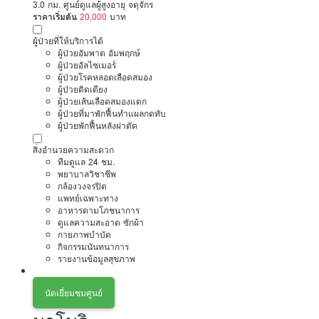
3.0 กม. ศูนย์ดูแลผู้สูงอายุ จตุจักร
ราคาเริ่มต้น
20,000
บาท
ผู้ป่วยที่ให้บริการได้
ผู้ป่วยอัมพาต อัมพฤกษ์
ผู้ป่วยอัลไซเมอร์
ผู้ป่วยโรคหลอดเลือดสมอง
ผู้ป่วยติดเตียง
ผู้ป่วยเส้นเลือดสมองแตก
ผู้ป่วยที่มาพักฟื้นทำแผลกดทับ
ผู้ป่วยพักฟื้นหลังผ่าตัด
สิ่งอำนวยความสะดวก
ทีมดูแล 24 ชม.
พยาบาลวิชาชีพ
กล้องวงจรปิด
แพทย์เฉพาะทาง
อาหารตามโภชนาการ
ดูแลความสะอาด ซักผ้า
กายภาพบำบัด
กิจกรรมนันทนาการ
รายงานข้อมูลสุขภาพ
นัดเยี่ยมชมศูนย์