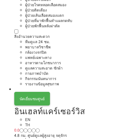
ผู้ป่วยโรคหลอดเลือดสมอง
ผู้ป่วยติดเตียง
ผู้ป่วยเส้นเลือดสมองแตก
ผู้ป่วยที่มาพักฟื้นทำแผลกดทับ
ผู้ป่วยพักฟื้นหลังผ่าตัด
สิ่งอำนวยความสะดวก
ทีมดูแล 24 ชม.
พยาบาลวิชาชีพ
กล้องวงจรปิด
แพทย์เฉพาะทาง
อาหารตามโภชนาการ
ดูแลความสะอาด ซักผ้า
กายภาพบำบัด
กิจกรรมนันทนาการ
รายงานข้อมูลสุขภาพ
นัดเยี่ยมชมศูนย์
อินเฮลท์แคร์เซอร์วิส
EN
TH
0.0
4.8 กม. ศูนย์ดูแลผู้สูงอายุ จตุจักร