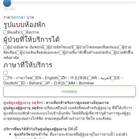
0
50,000
ราคา
ทุกราคา
บาท
รูปแบบห้องพัก
ห้องเดียว
ห้องรวม
ผู้ป่วยที่ให้บริการได้
ผู้ป่วยอัมพาต อัมพฤกษ์
ผู้ป่วยอัลไซเมอร์
ผู้ป่วยโรคหลอดเลือดสมอง
ผู้ป่วย
ติดเตียง
ผู้ป่วยเส้นเลือดสมองแตก
ผู้ป่วยที่มาพักฟื้นทำแผลกดทับ
ผู้ป่วยพักฟื้น
หลังผ่าตัด
ภาษาที่ให้บริการ
TH - ‏ภาษาไทย
EN - English
ZH - 中文(简体)
‏AR - ‏العربية‏
DE -
Deutsch
ID - Bahara
JP - 日本語
MM - Burmese
more
less
ศูนย์ดูแลผู้สูงอายุ จตุจักร
: ทางเลือกสำหรับการดูแลอย่างมีคุณภาพ
ศูนย์ดูแลผู้สูงอายุ จตุจักร
เปรียบเสมือนบ้านหลังที่สองสำหรับผู้สูงอายุ ที่นี่ให้บริการ
ดูแลทั้งแบบพักค้างและแบบไปเช้าเย็นกลับ โดยมีทีมผู้เชี่ยวชาญด้านการดูแลผู้สูง
อายุคอยดูแลอย่างใกล้ชิด ครอบคลุมทั้งด้านร่างกาย จิตใจ และสังคม
บริการที่พบได้ทั่วไปในศูนย์ดูแลผู้สูงอายุ
มีดังนี้
ดูแลกิจวัตรประจำวัน
: ทีมงานจะช่วยเหลือผู้สูงอายุในการอาบน้ำ แต่งตัว