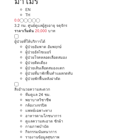
มาโมริ
EN
TH
0.0
3.2 กม. ศูนย์ดูแลผู้สูงอายุ จตุจักร
ราคาเริ่มต้น
20,000
บาท
ผู้ป่วยที่ให้บริการได้
ผู้ป่วยอัมพาต อัมพฤกษ์
ผู้ป่วยอัลไซเมอร์
ผู้ป่วยโรคหลอดเลือดสมอง
ผู้ป่วยติดเตียง
ผู้ป่วยเส้นเลือดสมองแตก
ผู้ป่วยที่มาพักฟื้นทำแผลกดทับ
ผู้ป่วยพักฟื้นหลังผ่าตัด
สิ่งอำนวยความสะดวก
ทีมดูแล 24 ชม.
พยาบาลวิชาชีพ
กล้องวงจรปิด
แพทย์เฉพาะทาง
อาหารตามโภชนาการ
ดูแลความสะอาด ซักผ้า
กายภาพบำบัด
กิจกรรมนันทนาการ
รายงานข้อมูลสุขภาพ