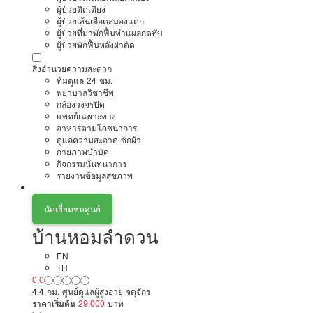
ผู้ป่วยติดเตียง
ผู้ป่วยเส้นเลือดสมองแตก
ผู้ป่วยที่มาพักฟื้นทำแผลกดทับ
ผู้ป่วยพักฟื้นหลังผ่าตัด
สิ่งอำนวยความสะดวก
ทีมดูแล 24 ชม.
พยาบาลวิชาชีพ
กล้องวงจรปิด
แพทย์เฉพาะทาง
อาหารตามโภชนาการ
ดูแลความสะอาด ซักผ้า
กายภาพบำบัด
กิจกรรมนันทนาการ
รายงานข้อมูลสุขภาพ
นัดเยี่ยมชมศูนย์
บ้านหอมลำดวน
EN
TH
0.0
4.4 กม. ศูนย์ดูแลผู้สูงอายุ จตุจักร
ราคาเริ่มต้น
29,000
บาท