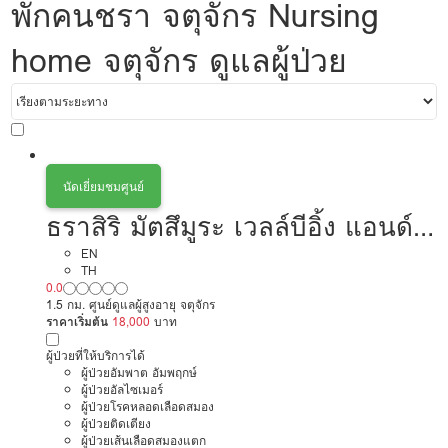
พักคนชรา จตุจักร Nursing
home จตุจักร ดูแลผู้ป่วย
นัดเยี่ยมชมศูนย์
ธราสิริ มัตสึมูระ เวลล์บีอิ้ง แอนด์
โฮมเซอรี่ แคร์ การดูแลผู้สูงอายุ
EN
TH
0.0
หรือผู้มีภาวะพึ่งพิง
1.5 กม. ศูนย์ดูแลผู้สูงอายุ จตุจักร
ราคาเริ่มต้น
18,000
บาท
ผู้ป่วยที่ให้บริการได้
ผู้ป่วยอัมพาต อัมพฤกษ์
ผู้ป่วยอัลไซเมอร์
ผู้ป่วยโรคหลอดเลือดสมอง
ผู้ป่วยติดเตียง
ผู้ป่วยเส้นเลือดสมองแตก