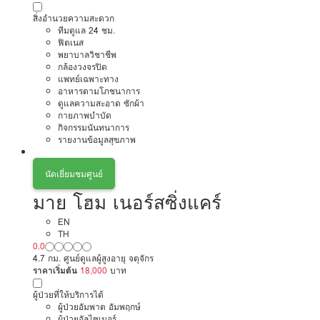
สิ่งอำนวยความสะดวก
ทีมดูแล 24 ชม.
ฟิตเนส
พยาบาลวิชาชีพ
กล้องวงจรปิด
แพทย์เฉพาะทาง
อาหารตามโภชนาการ
ดูแลความสะอาด ซักผ้า
กายภาพบำบัด
กิจกรรมนันทนาการ
รายงานข้อมูลสุขภาพ
นัดเยี่ยมชมศูนย์
มาย โฮม เนอร์สซิ่งแคร์
EN
TH
0.0
4.7 กม. ศูนย์ดูแลผู้สูงอายุ จตุจักร
ราคาเริ่มต้น
18,000
บาท
ผู้ป่วยที่ให้บริการได้
ผู้ป่วยอัมพาต อัมพฤกษ์
ผู้ป่วยอัลไซเมอร์