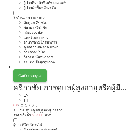
ผู้ป่วยที่มาพักฟื้นทำแผลกดทับ
ผู้ป่วยพักฟื้นหลังผ่าตัด
สิ่งอำนวยความสะดวก
ทีมดูแล 24 ชม.
พยาบาลวิชาชีพ
กล้องวงจรปิด
แพทย์เฉพาะทาง
อาหารตามโภชนาการ
ดูแลความสะอาด ซักผ้า
กายภาพบำบัด
กิจกรรมนันทนาการ
รายงานข้อมูลสุขภาพ
นัดเยี่ยมชมศูนย์
ศรีภาชัย การดูแลผู้สูงอายุหรือผู้มี
ภาวะพึ่งพิง
EN
TH
0.0
1.5 กม. ศูนย์ดูแลผู้สูงอายุ จตุจักร
ราคาเริ่มต้น
28,900
บาท
ผู้ป่วยที่ให้บริการได้
ผู้ป่วยอัมพาต อัมพฤกษ์