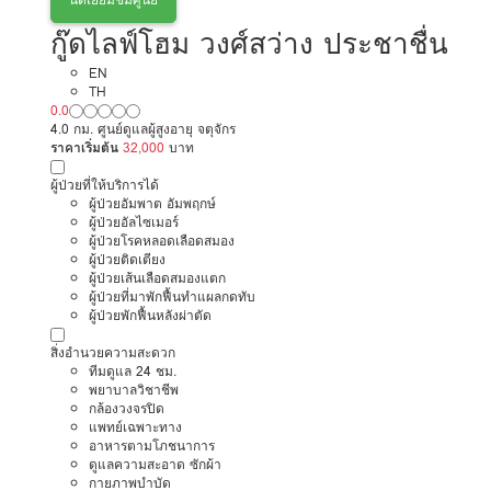
กู๊ดไลฟ์โฮม วงศ์สว่าง ประชาชื่น
EN
TH
0.0
4.0 กม. ศูนย์ดูแลผู้สูงอายุ จตุจักร
ราคาเริ่มต้น
32,000
บาท
ผู้ป่วยที่ให้บริการได้
ผู้ป่วยอัมพาต อัมพฤกษ์
ผู้ป่วยอัลไซเมอร์
ผู้ป่วยโรคหลอดเลือดสมอง
ผู้ป่วยติดเตียง
ผู้ป่วยเส้นเลือดสมองแตก
ผู้ป่วยที่มาพักฟื้นทำแผลกดทับ
ผู้ป่วยพักฟื้นหลังผ่าตัด
สิ่งอำนวยความสะดวก
ทีมดูแล 24 ชม.
พยาบาลวิชาชีพ
กล้องวงจรปิด
แพทย์เฉพาะทาง
อาหารตามโภชนาการ
ดูแลความสะอาด ซักผ้า
กายภาพบำบัด