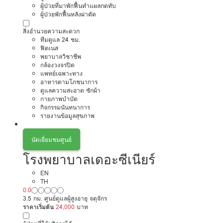
ผู้ป่วยที่มาพักฟื้นทำแผลกดทับ
ผู้ป่วยพักฟื้นหลังผ่าตัด
สิ่งอำนวยความสะดวก
ทีมดูแล 24 ชม.
ฟิตเนส
พยาบาลวิชาชีพ
กล้องวงจรปิด
แพทย์เฉพาะทาง
อาหารตามโภชนาการ
ดูแลความสะอาด ซักผ้า
กายภาพบำบัด
กิจกรรมนันทนาการ
รายงานข้อมูลสุขภาพ
นัดเยี่ยมชมศูนย์
โรงพยาบาลเดอะซีเนียร์
EN
TH
0.0
3.5 กม. ศูนย์ดูแลผู้สูงอายุ จตุจักร
ราคาเริ่มต้น
24,000
บาท