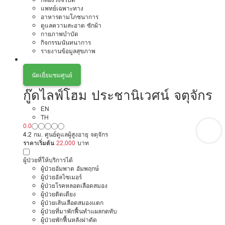
แพทย์เฉพาะทาง
อาหารตามโภชนาการ
ดูแลความสะอาด ซักผ้า
กายภาพบำบัด
กิจกรรมนันทนาการ
รายงานข้อมูลสุขภาพ
นัดเยี่ยมชมศูนย์
กู๊ดไลฟ์โฮม ประชานิเวศน์ จตุจักร
EN
TH
0.0
4.2 กม. ศูนย์ดูแลผู้สูงอายุ จตุจักร
ราคาเริ่มต้น
22,000
บาท
ผู้ป่วยที่ให้บริการได้
ผู้ป่วยอัมพาต อัมพฤกษ์
ผู้ป่วยอัลไซเมอร์
ผู้ป่วยโรคหลอดเลือดสมอง
ผู้ป่วยติดเตียง
ผู้ป่วยเส้นเลือดสมองแตก
ผู้ป่วยที่มาพักฟื้นทำแผลกดทับ
ผู้ป่วยพักฟื้นหลังผ่าตัด