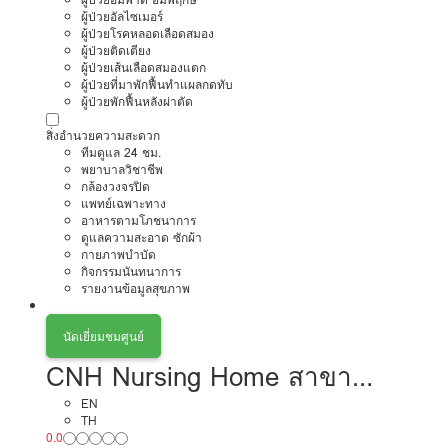
ผู้ป่วยอัลไซเมอร์
ผู้ป่วยโรคหลอดเลือดสมอง
ผู้ป่วยติดเตียง
ผู้ป่วยเส้นเลือดสมองแตก
ผู้ป่วยที่มาพักฟื้นทำแผลกดทับ
ผู้ป่วยพักฟื้นหลังผ่าตัด
สิ่งอำนวยความสะดวก
ทีมดูแล 24 ชม.
พยาบาลวิชาชีพ
กล้องวงจรปิด
แพทย์เฉพาะทาง
อาหารตามโภชนาการ
ดูแลความสะอาด ซักผ้า
กายภาพบำบัด
กิจกรรมนันทนาการ
รายงานข้อมูลสุขภาพ
นัดเยี่ยมชมศูนย์
CNH Nursing Home สาขา
รัชดาภิเษก 32
EN
TH
0.0