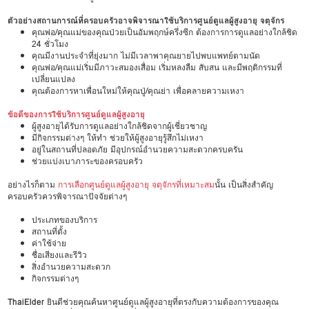
ตัวอย่างสถานการณ์ที่ครอบครัวอาจพิจารณาใช้บริการศูนย์ดูแลผู้สูงอายุ จตุจักร
คุณพ่อ/คุณแม่ของคุณป่วยเป็นอัมพฤกษ์ครึ่งซีก ต้องการการดูแลอย่างใกล้ชิด
24 ชั่วโมง
คุณมีงานประจำที่ยุ่งมาก ไม่มีเวลาพาคุณยายไปพบแพทย์ตามนัด
คุณพ่อ/คุณแม่เริ่มมีภาวะสมองเสื่อม เริ่มหลงลืม สับสน และมีพฤติกรรมที่
เปลี่ยนแปลง
คุณต้องการหาเพื่อนใหม่ให้คุณปู่/คุณย่า เพื่อคลายความเหงา
ข้อดีของการใช้บริการศูนย์ดูแลผู้สูงอายุ
ผู้สูงอายุได้รับการดูแลอย่างใกล้ชิดจากผู้เชี่ยวชาญ
มีกิจกรรมต่างๆ ให้ทำ ช่วยให้ผู้สูงอายุรู้สึกไม่เหงา
อยู่ในสถานที่ปลอดภัย มีอุปกรณ์อำนวยความสะดวกครบครัน
ช่วยแบ่งเบาภาระของครอบครัว
อย่างไรก็ตาม
การเลือกศูนย์ดูแลผู้สูงอายุ จตุจักรที่เหมาะสม
นั้น เป็นสิ่งสำคัญ
ครอบครัวควรพิจารณาปัจจัยต่างๆ
ประเภทของบริการ
สถานที่ตั้ง
ค่าใช้จ่าย
ชื่อเสียงและรีวิว
สิ่งอำนวยความสะดวก
กิจกรรมต่างๆ
ThaiElder
ยินดีช่วยคุณค้นหาศูนย์ดูแลผู้สูงอายุที่ตรงกับความต้องการของคุณ