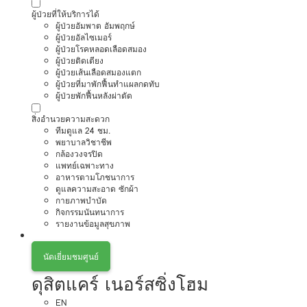
ผู้ป่วยที่ให้บริการได้
ผู้ป่วยอัมพาต อัมพฤกษ์
ผู้ป่วยอัลไซเมอร์
ผู้ป่วยโรคหลอดเลือดสมอง
ผู้ป่วยติดเตียง
ผู้ป่วยเส้นเลือดสมองแตก
ผู้ป่วยที่มาพักฟื้นทำแผลกดทับ
ผู้ป่วยพักฟื้นหลังผ่าตัด
สิ่งอำนวยความสะดวก
ทีมดูแล 24 ชม.
พยาบาลวิชาชีพ
กล้องวงจรปิด
แพทย์เฉพาะทาง
อาหารตามโภชนาการ
ดูแลความสะอาด ซักผ้า
กายภาพบำบัด
กิจกรรมนันทนาการ
รายงานข้อมูลสุขภาพ
นัดเยี่ยมชมศูนย์
ดุสิตแคร์ เนอร์สซิ่งโฮม
EN