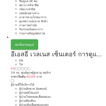
ทีมดูแล 24 ชม.
พยาบาลวิชาชีพ
กล้องวงจรปิด
แพทย์เฉพาะทาง
อาหารตามโภชนาการ
ดูแลความสะอาด ซักผ้า
กายภาพบำบัด
กิจกรรมนันทนาการ
รายงานข้อมูลสุขภาพ
นัดเยี่ยมชมศูนย์
อีเอสอี เวลเนส เซ็นเตอร์ การดูแล
ผู้สูงอายุหรือผู้มีภาวะพึ่งพิง
EN
TH
0.0
3.4 กม. ศูนย์ดูแลผู้สูงอายุ จตุจักร
ราคาเริ่มต้น
43,000
บาท
ผู้ป่วยที่ให้บริการได้
ผู้ป่วยอัมพาต อัมพฤกษ์
ผู้ป่วยอัลไซเมอร์
ผู้ป่วยโรคหลอดเลือดสมอง
ผู้ป่วยติดเตียง
ผู้ป่วยเส้นเลือดสมองแตก