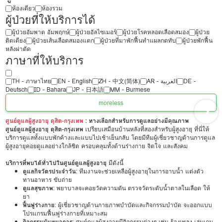
ห้องเดียว
ห้องรวม
ผู้ป่วยที่ให้บริการได้
ผู้ป่วยอัมพาต อัมพฤกษ์
ผู้ป่วยอัลไซเมอร์
ผู้ป่วยโรคหลอดเลือดสมอง
ผู้ป่วย
ติดเตียง
ผู้ป่วยเส้นเลือดสมองแตก
ผู้ป่วยที่มาพักฟื้นทำแผลกดทับ
ผู้ป่วยพักฟื้น
หลังผ่าตัด
ภาษาที่ให้บริการ
TH - ‏ภาษาไทย
EN - English
ZH - 中文(简体)
‏AR - ‏العربية‏
DE -
Deutsch
ID - Bahara
JP - 日本語
MM - Burmese
more
less
ศูนย์ดูแลผู้สูงอายุ ดุสิต-กรุงเทพ
: ทางเลือกสำหรับการดูแลอย่างมีคุณภาพ
ศูนย์ดูแลผู้สูงอายุ ดุสิต-กรุงเทพ
เปรียบเสมือนบ้านหลังที่สองสำหรับผู้สูงอายุ ที่นี่ให้
บริการดูแลทั้งแบบพักค้างและแบบไปเช้าเย็นกลับ โดยมีทีมผู้เชี่ยวชาญด้านการดูแล
ผู้สูงอายุคอยดูแลอย่างใกล้ชิด ครอบคลุมทั้งด้านร่างกาย จิตใจ และสังคม
บริการที่พบได้ทั่วไปในศูนย์ดูแลผู้สูงอายุ
มีดังนี้
ดูแลกิจวัตรประจำวัน
: ทีมงานจะช่วยเหลือผู้สูงอายุในการอาบน้ำ แต่งตัว
ทานอาหาร ขับถ่าย
ดูแลสุขภาพ
: พยาบาลจะคอยวัดความดัน ตรวจวัดระดับน้ำตาลในเลือด ให้
ยา
ฟื้นฟูร่างกาย
: ผู้เชี่ยวชาญด้านกายภาพบำบัดและกิจกรรมบำบัด จะออกแบบ
โปรแกรมฟื้นฟูร่างกายที่เหมาะสม
กิจกรรมนันทนาการ
: ศูนย์ดูแลผู้สูงอายุมีกิจกรรมต่างๆ เช่น ร้องเพลง เล่นเกม