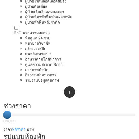
ผู้ป่วยโรคหลอดเลือดสมอง
ผู้ป่วยติดเตียง
ผู้ป่วยเส้นเลือดสมองแตก
ผู้ป่วยที่มาพักฟื้นทำแผลกดทับ
ผู้ป่วยพักฟื้นหลังผ่าตัด
สิ่งอำนวยความสะดวก
ทีมดูแล 24 ชม.
พยาบาลวิชาชีพ
กล้องวงจรปิด
แพทย์เฉพาะทาง
อาหารตามโภชนาการ
ดูแลความสะอาด ซักผ้า
กายภาพบำบัด
กิจกรรมนันทนาการ
รายงานข้อมูลสุขภาพ
1
ช่วงราคา
0
50,000
ราคา
ทุกราคา
บาท
รูปแบบห้องพัก