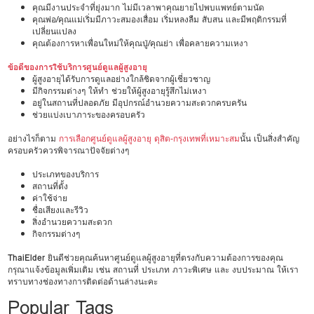
คุณมีงานประจำที่ยุ่งมาก ไม่มีเวลาพาคุณยายไปพบแพทย์ตามนัด
คุณพ่อ/คุณแม่เริ่มมีภาวะสมองเสื่อม เริ่มหลงลืม สับสน และมีพฤติกรรมที่
เปลี่ยนแปลง
คุณต้องการหาเพื่อนใหม่ให้คุณปู่/คุณย่า เพื่อคลายความเหงา
ข้อดีของการใช้บริการศูนย์ดูแลผู้สูงอายุ
ผู้สูงอายุได้รับการดูแลอย่างใกล้ชิดจากผู้เชี่ยวชาญ
มีกิจกรรมต่างๆ ให้ทำ ช่วยให้ผู้สูงอายุรู้สึกไม่เหงา
อยู่ในสถานที่ปลอดภัย มีอุปกรณ์อำนวยความสะดวกครบครัน
ช่วยแบ่งเบาภาระของครอบครัว
อย่างไรก็ตาม
การเลือกศูนย์ดูแลผู้สูงอายุ ดุสิต-กรุงเทพที่เหมาะสม
นั้น เป็นสิ่งสำคัญ
ครอบครัวควรพิจารณาปัจจัยต่างๆ
ประเภทของบริการ
สถานที่ตั้ง
ค่าใช้จ่าย
ชื่อเสียงและรีวิว
สิ่งอำนวยความสะดวก
กิจกรรมต่างๆ
ThaiElder
ยินดีช่วยคุณค้นหาศูนย์ดูแลผู้สูงอายุที่ตรงกับความต้องการของคุณ
กรุณาแจ้งข้อมูลเพิ่มเติม เช่น สถานที่ ประเภท ภาวะพิเศษ และ งบประมาณ ให้เรา
ทราบทางช่องทางการติดต่อด้านล่างนะคะ
Popular Tags