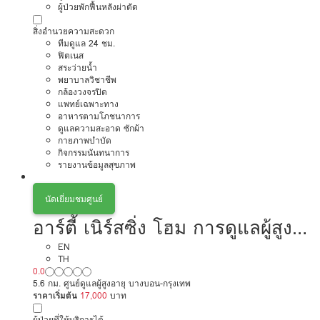
ผู้ป่วยพักฟื้นหลังผ่าตัด
สิ่งอำนวยความสะดวก
ทีมดูแล 24 ชม.
ฟิตเนส
สระว่ายน้ำ
พยาบาลวิชาชีพ
กล้องวงจรปิด
แพทย์เฉพาะทาง
อาหารตามโภชนาการ
ดูแลความสะอาด ซักผ้า
กายภาพบำบัด
กิจกรรมนันทนาการ
รายงานข้อมูลสุขภาพ
นัดเยี่ยมชมศูนย์
อาร์ตี้ เนิร์สซิ่ง โฮม การดูแลผู้สูง
อายุหรือผู้มีภาวะพึ่งพิง
EN
TH
0.0
5.6 กม. ศูนย์ดูแลผู้สูงอายุ บางบอน-กรุงเทพ
ราคาเริ่มต้น
17,000
บาท
ผู้ป่วยที่ให้บริการได้