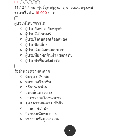
0.0
11,127.7 กม. ศูนย์ดูแลผู้สูงอายุ บางบอน-กรุงเทพ
ราคาเริ่มต้น
19,000
บาท
ผู้ป่วยที่ให้บริการได้
ผู้ป่วยอัมพาต อัมพฤกษ์
ผู้ป่วยอัลไซเมอร์
ผู้ป่วยโรคหลอดเลือดสมอง
ผู้ป่วยติดเตียง
ผู้ป่วยเส้นเลือดสมองแตก
ผู้ป่วยที่มาพักฟื้นทำแผลกดทับ
ผู้ป่วยพักฟื้นหลังผ่าตัด
สิ่งอำนวยความสะดวก
ทีมดูแล 24 ชม.
พยาบาลวิชาชีพ
กล้องวงจรปิด
แพทย์เฉพาะทาง
อาหารตามโภชนาการ
ดูแลความสะอาด ซักผ้า
กายภาพบำบัด
กิจกรรมนันทนาการ
รายงานข้อมูลสุขภาพ
1