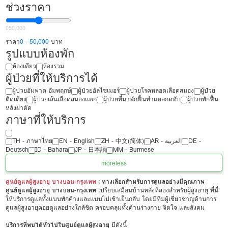
ช่วงราคา
0
50,000
ราคา
0 - 50,000
บาท
รูปแบบห้องพัก
ห้องเดียว
ห้องรวม
ผู้ป่วยที่ให้บริการได้
ผู้ป่วยอัมพาต อัมพฤกษ์
ผู้ป่วยอัลไซเมอร์
ผู้ป่วยโรคหลอดเลือดสมอง
ผู้ป่วย
ติดเตียง
ผู้ป่วยเส้นเลือดสมองแตก
ผู้ป่วยที่มาพักฟื้นทำแผลกดทับ
ผู้ป่วยพักฟื้น
หลังผ่าตัด
ภาษาที่ให้บริการ
TH - ‏ภาษาไทย
EN - English
ZH - 中文(简体)
‏AR - ‏العربية‏
DE -
Deutsch
ID - Bahara
JP - 日本語
MM - Burmese
more
less
ศูนย์ดูแลผู้สูงอายุ บางบอน-กรุงเทพ
: ทางเลือกสำหรับการดูแลอย่างมีคุณภาพ
ศูนย์ดูแลผู้สูงอายุ บางบอน-กรุงเทพ
เปรียบเสมือนบ้านหลังที่สองสำหรับผู้สูงอายุ ที่นี่
ให้บริการดูแลทั้งแบบพักค้างและแบบไปเช้าเย็นกลับ โดยมีทีมผู้เชี่ยวชาญด้านการ
ดูแลผู้สูงอายุคอยดูแลอย่างใกล้ชิด ครอบคลุมทั้งด้านร่างกาย จิตใจ และสังคม
บริการที่พบได้ทั่วไปในศูนย์ดูแลผู้สูงอายุ
มีดังนี้