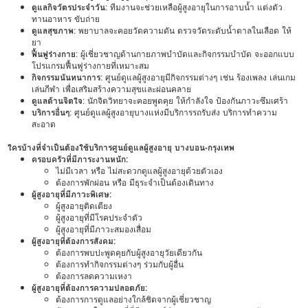
ดูแลกิจวัตรประจำวัน
: ทีมงานจะช่วยเหลือผู้สูงอายุในการอาบน้ำ แต่งตัว
ทานอาหาร ขับถ่าย
ดูแลสุขภาพ
: พยาบาลจะคอยวัดความดัน ตรวจวัดระดับน้ำตาลในเลือด ให้
ยา
ฟื้นฟูร่างกาย
: ผู้เชี่ยวชาญด้านกายภาพบำบัดและกิจกรรมบำบัด จะออกแบบ
โปรแกรมฟื้นฟูร่างกายที่เหมาะสม
กิจกรรมนันทนาการ
: ศูนย์ดูแลผู้สูงอายุมีกิจกรรมต่างๆ เช่น ร้องเพลง เล่นเกม
เล่นกีฬา เพื่อเสริมสร้างความสุขและผ่อนคลาย
ดูแลด้านจิตใจ
: นักจิตวิทยาจะคอยพูดคุย ให้กำลังใจ ป้องกันภาวะซึมเศร้า
บริการอื่นๆ
: ศูนย์ดูแลผู้สูงอายุบางแห่งมีบริการรถรับส่ง บริการทำความ
สะอาด
ใครบ้างที่จำเป็นต้องใช้บริการศูนย์ดูแลผู้สูงอายุ บางบอน-กรุงเทพ
ครอบครัวที่มีภาระงานหนัก:
ไม่มีเวลา หรือ ไม่สะดวกดูแลผู้สูงอายุด้วยตัวเอง
ต้องการพักผ่อน หรือ มีธุระจำเป็นต้องเดินทาง
ผู้สูงอายุที่มีภาวะพิเศษ:
ผู้สูงอายุติดเตียง
ผู้สูงอายุที่มีโรคประจำตัว
ผู้สูงอายุที่มีภาวะสมองเสื่อม
ผู้สูงอายุที่ต้องการสังคม:
ต้องการพบปะพูดคุยกับผู้สูงอายุวัยเดียวกัน
ต้องการทำกิจกรรมต่างๆ ร่วมกับผู้อื่น
ต้องการลดความเหงา
ผู้สูงอายุที่ต้องการความปลอดภัย:
ต้องการการดูแลอย่างใกล้ชิดจากผู้เชี่ยวชาญ