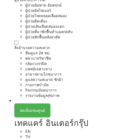
ผู้ป่วยอัมพาต อัมพฤกษ์
ผู้ป่วยอัลไซเมอร์
ผู้ป่วยโรคหลอดเลือดสมอง
ผู้ป่วยติดเตียง
ผู้ป่วยเส้นเลือดสมองแตก
ผู้ป่วยที่มาพักฟื้นทำแผลกดทับ
ผู้ป่วยพักฟื้นหลังผ่าตัด
สิ่งอำนวยความสะดวก
ทีมดูแล 24 ชม.
พยาบาลวิชาชีพ
กล้องวงจรปิด
แพทย์เฉพาะทาง
อาหารตามโภชนาการ
ดูแลความสะอาด ซักผ้า
กายภาพบำบัด
กิจกรรมนันทนาการ
รายงานข้อมูลสุขภาพ
นัดเยี่ยมชมศูนย์
เทคแคร์ อินเตอร์กรุ๊ป
EN
TH