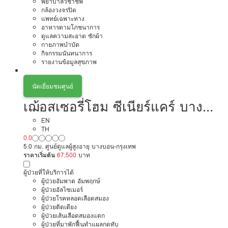
พยาบาลวิชาชีพ
กล้องวงจรปิด
แพทย์เฉพาะทาง
อาหารตามโภชนาการ
ดูแลความสะอาด ซักผ้า
กายภาพบำบัด
กิจกรรมนันทนาการ
รายงานข้อมูลสุขภาพ
นัดเยี่ยมชมศูนย์
เฌ้อสเซอรี่โฮม ซีเนียร์แคร์ บาง
บอน
EN
TH
0.0
5.0 กม. ศูนย์ดูแลผู้สูงอายุ บางบอน-กรุงเทพ
ราคาเริ่มต้น
67,500
บาท
ผู้ป่วยที่ให้บริการได้
ผู้ป่วยอัมพาต อัมพฤกษ์
ผู้ป่วยอัลไซเมอร์
ผู้ป่วยโรคหลอดเลือดสมอง
ผู้ป่วยติดเตียง
ผู้ป่วยเส้นเลือดสมองแตก
ผู้ป่วยที่มาพักฟื้นทำแผลกดทับ