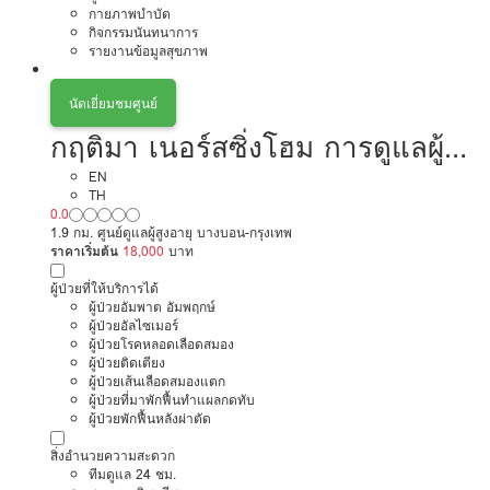
กายภาพบำบัด
กิจกรรมนันทนาการ
รายงานข้อมูลสุขภาพ
นัดเยี่ยมชมศูนย์
กฤติมา เนอร์สซิ่งโฮม การดูแลผู้สูง
อายุ หรือผู้มีภาวะพึ่งพิง
EN
TH
0.0
1.9 กม. ศูนย์ดูแลผู้สูงอายุ บางบอน-กรุงเทพ
ราคาเริ่มต้น
18,000
บาท
ผู้ป่วยที่ให้บริการได้
ผู้ป่วยอัมพาต อัมพฤกษ์
ผู้ป่วยอัลไซเมอร์
ผู้ป่วยโรคหลอดเลือดสมอง
ผู้ป่วยติดเตียง
ผู้ป่วยเส้นเลือดสมองแตก
ผู้ป่วยที่มาพักฟื้นทำแผลกดทับ
ผู้ป่วยพักฟื้นหลังผ่าตัด
สิ่งอำนวยความสะดวก
ทีมดูแล 24 ชม.