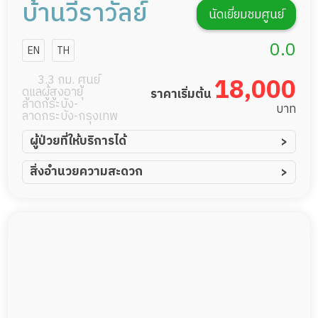
บ้านวีราวัลย์
นัดเยี่ยมชมศูนย์
0.0
EN
TH
3.3 กม. ศูนย์
18,000
ดูแลผู้สูงอายุ
ราคาเริ่มต้น
ลาดกระบัง-
บาท
ลาดกระบัง-กรุงเทพ
ผู้ป่วยที่ให้บริการได้
ผู้ป่วยอัมพาต อัมพฤกษ์
สิ่งอำนวยความสะดวก
ผู้ป่วยอัลไซเมอร์
ทีมดูแล 24 ชม.
ผู้ป่วยโรคหลอดเลือดสมอง
พยาบาลวิชาชีพ
ผู้ป่วยติดเตียง
กล้องวงจรปิด
ผู้ป่วยเส้นเลือดสมองแตก
แพทย์เฉพาะทาง
ผู้ป่วยที่มาพักฟื้นทำแผลกดทับ
อาหารตามโภชนาการ
ผู้ป่วยพักฟื้นหลังผ่าตัด
ดูแลความสะอาด ซักผ้า