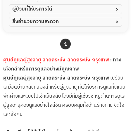
ผู้ป่วยที่ให้บริการได้
ผู้ป่วยอัมพาต อัมพฤกษ์
สิ่งอำนวยความสะดวก
ผู้ป่วยอัลไซเมอร์
ทีมดูแล 24 ชม.
ผู้ป่วยโรคหลอดเลือดสมอง
พยาบาลวิชาชีพ
1
ผู้ป่วยติดเตียง
กล้องวงจรปิด
ผู้ป่วยเส้นเลือดสมองแตก
แพทย์เฉพาะทาง
ศูนย์ดูแลผู้สูงอายุ ลาดกระบัง-ลาดกระบัง-กรุงเทพ
: ทาง
ผู้ป่วยที่มาพักฟื้นทำแผลกดทับ
อาหารตามโภชนาการ
เลือกสำหรับการดูแลอย่างมีคุณภาพ
ผู้ป่วยพักฟื้นหลังผ่าตัด
ดูแลความสะอาด ซักผ้า
ศูนย์ดูแลผู้สูงอายุ ลาดกระบัง-ลาดกระบัง-กรุงเทพ
เปรียบ
กายภาพบำบัด
เสมือนบ้านหลังที่สองสำหรับผู้สูงอายุ ที่นี่ให้บริการดูแลทั้งแบบ
กิจกรรมนันทนาการ
พักค้างและแบบไปเช้าเย็นกลับ โดยมีทีมผู้เชี่ยวชาญด้านการดูแล
รายงานข้อมูลสุขภาพ
ผู้สูงอายุคอยดูแลอย่างใกล้ชิด ครอบคลุมทั้งด้านร่างกาย จิตใจ
และสังคม