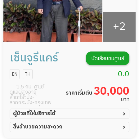
เซ็นจูรี่แคร์
นัดเยี่ยมชมศูนย์
0.0
EN
TH
1.5 กม. ศูนย์
30,000
ดูแลผู้สูงอายุ
ราคาเริ่มต้น
ลาดกระบัง-
บาท
ลาดกระบัง-กรุงเทพ
ผู้ป่วยที่ให้บริการได้
ผู้ป่วยอัมพาต อัมพฤกษ์
สิ่งอำนวยความสะดวก
ผู้ป่วยอัลไซเมอร์
ทีมดูแล 24 ชม.