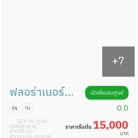
กายภาพบำบัด
กิจกรรมนันทนาการ
รายงานข้อมูลสุขภาพ
ฟลอร่าเนอร์ซิ่ง
นัดเยี่ยมชมศูนย์
โฮม การดูแลผู้
0.0
EN
TH
สูงอายุหรือผู้มี
10.6 กม. ศูนย์
15,000
ดูแลผู้สูงอายุ
ราคาเริ่มต้น
ภาวะพึ่งพิง
ลาดกระบัง-
บาท
ลาดกระบัง-กรุงเทพ