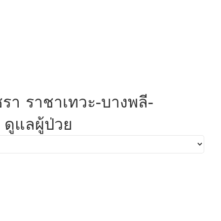
นชรา ราชาเทวะ-บางพลี-
ูแลผู้ป่วย