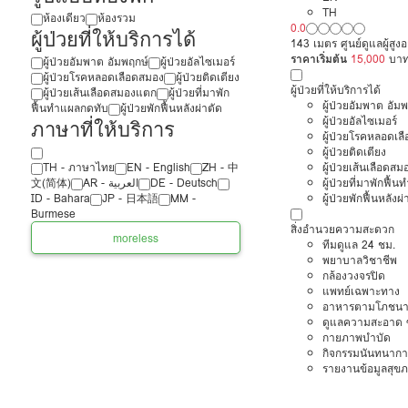
TH
ห้องเดียว
ห้องรวม
0.0
ผู้ป่วยที่ให้บริการได้
143 เมตร ศูนย์ดูแลผู้สู
ราคาเริ่มต้น
15,000
บา
ผู้ป่วยอัมพาต อัมพฤกษ์
ผู้ป่วยอัลไซเมอร์
ผู้ป่วยโรคหลอดเลือดสมอง
ผู้ป่วยติดเตียง
ผู้ป่วยที่ให้บริการได้
ผู้ป่วยเส้นเลือดสมองแตก
ผู้ป่วยที่มาพัก
ผู้ป่วยอัมพาต อัม
ฟื้นทำแผลกดทับ
ผู้ป่วยพักฟื้นหลังผ่าตัด
ผู้ป่วยอัลไซเมอร์
ภาษาที่ให้บริการ
ผู้ป่วยโรคหลอดเล
ผู้ป่วยติดเตียง
ผู้ป่วยเส้นเลือดส
TH - ‏ภาษาไทย
EN - English
ZH - 中
ผู้ป่วยที่มาพักฟื้
文(简体)
‏AR - ‏العربية‏
DE - Deutsch
ผู้ป่วยพักฟื้นหลังผ่
ID - Bahara
JP - 日本語
MM -
Burmese
สิ่งอำนวยความสะดวก
more
less
ทีมดูแล 24 ชม.
พยาบาลวิชาชีพ
กล้องวงจรปิด
แพทย์เฉพาะทาง
อาหารตามโภชนา
ดูแลความสะอาด ซ
กายภาพบำบัด
กิจกรรมนันทนากา
รายงานข้อมูลสุข