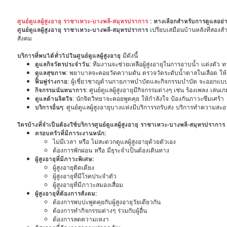
ศูนย์ดูแลผู้สูงอายุ ราชาเทวะ-บางพลี-สมุทรปราการ
: ทางเลือกสำหรับการดูแลอย่
ศูนย์ดูแลผู้สูงอายุ ราชาเทวะ-บางพลี-สมุทรปราการ
เปรียบเสมือนบ้านหลังที่สองสำห
สังคม
บริการที่พบได้ทั่วไปในศูนย์ดูแลผู้สูงอายุ
มีดังนี้
ดูแลกิจวัตรประจำวัน
: ทีมงานจะช่วยเหลือผู้สูงอายุในการอาบน้ำ แต่งตัว 
ดูแลสุขภาพ
: พยาบาลจะคอยวัดความดัน ตรวจวัดระดับน้ำตาลในเลือด ให
ฟื้นฟูร่างกาย
: ผู้เชี่ยวชาญด้านกายภาพบำบัดและกิจกรรมบำบัด จะออกแบบ
กิจกรรมนันทนาการ
: ศูนย์ดูแลผู้สูงอายุมีกิจกรรมต่างๆ เช่น ร้องเพลง เล่
ดูแลด้านจิตใจ
: นักจิตวิทยาจะคอยพูดคุย ให้กำลังใจ ป้องกันภาวะซึมเศร้า
บริการอื่นๆ
: ศูนย์ดูแลผู้สูงอายุบางแห่งมีบริการรถรับส่ง บริการทำความสะ
ใครบ้างที่จำเป็นต้องใช้บริการศูนย์ดูแลผู้สูงอายุ ราชาเทวะ-บางพลี-สมุทรปราการ
ครอบครัวที่มีภาระงานหนัก:
ไม่มีเวลา หรือ ไม่สะดวกดูแลผู้สูงอายุด้วยตัวเอง
ต้องการพักผ่อน หรือ มีธุระจำเป็นต้องเดินทาง
ผู้สูงอายุที่มีภาวะพิเศษ:
ผู้สูงอายุติดเตียง
ผู้สูงอายุที่มีโรคประจำตัว
ผู้สูงอายุที่มีภาวะสมองเสื่อม
ผู้สูงอายุที่ต้องการสังคม:
ต้องการพบปะพูดคุยกับผู้สูงอายุวัยเดียวกัน
ต้องการทำกิจกรรมต่างๆ ร่วมกับผู้อื่น
ต้องการลดความเหงา