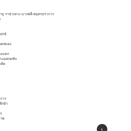
งอายุ ราชาเทวะ-บางพลี-สมุทรปราการ
ท
พฤกษ์
ือดสมอง
มองแตก
นทำแผลกดทับ
าตัด
การ
ักผ้า
ร
ภาพ
1