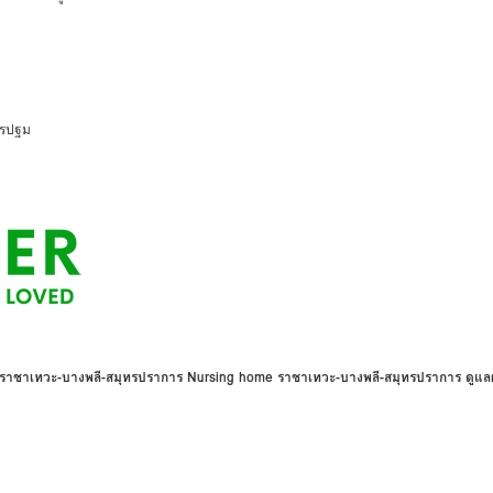
นครปฐม
า ราชาเทวะ-บางพลี-สมุทรปราการ Nursing home ราชาเทวะ-บางพลี-สมุทรปราการ ดูแลผู