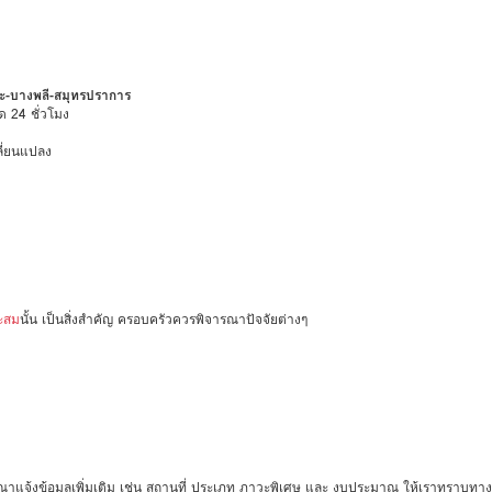
วะ-บางพลี-สมุทรปราการ
ด 24 ชั่วโมง
ลี่ยนแปลง
าะสม
นั้น เป็นสิ่งสำคัญ ครอบครัวควรพิจารณาปัจจัยต่างๆ
กรุณาแจ้งข้อมูลเพิ่มเติม เช่น สถานที่ ประเภท ภาวะพิเศษ และ งบประมาณ ให้เราทราบทา