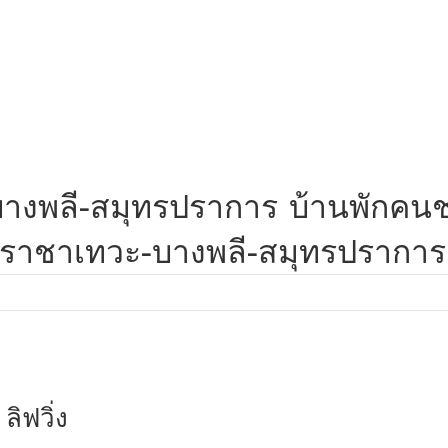
ะ-บางพลี-สมุทรปราการ บ้านพักค
าชาเทวะ-บางพลี-สมุทรปราการ ด
ลิฟวิ่ง