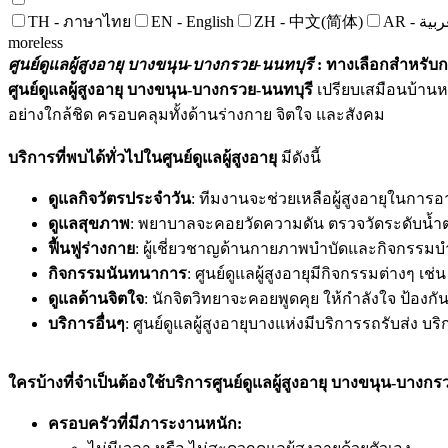
TH - ‏ภาษาไทย
EN - English
ZH - 中文(简体)
‏AR - ية‏
more
less
ศูนย์ดูแลผู้สูงอายุ บางขนุน-บางกรวย-นนทบุรี
: ทางเลือกสำหรับ
ศูนย์ดูแลผู้สูงอายุ บางขนุน-บางกรวย-นนทบุรี
เปรียบเสมือนบ้านหลั
อย่างใกล้ชิด ครอบคลุมทั้งด้านร่างกาย จิตใจ และสังคม
บริการที่พบได้ทั่วไปในศูนย์ดูแลผู้สูงอายุ
มีดังนี้
ดูแลกิจวัตรประจำวัน
: ทีมงานจะช่วยเหลือผู้สูงอายุในการ
ดูแลสุขภาพ
: พยาบาลจะคอยวัดความดัน ตรวจวัดระดับน้ำต
ฟื้นฟูร่างกาย
: ผู้เชี่ยวชาญด้านกายภาพบำบัดและกิจกรรม
กิจกรรมนันทนาการ
: ศูนย์ดูแลผู้สูงอายุมีกิจกรรมต่างๆ เ
ดูแลด้านจิตใจ
: นักจิตวิทยาจะคอยพูดคุย ให้กำลังใจ ป้องกั
บริการอื่นๆ
: ศูนย์ดูแลผู้สูงอายุบางแห่งมีบริการรถรับส่ง
ใครบ้างที่จำเป็นต้องใช้บริการศูนย์ดูแลผู้สูงอายุ บางขนุน-บางกร
ครอบครัวที่มีภาระงานหนัก: