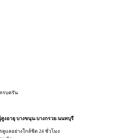
กครบครัน
้สูงอายุ บางขนุน-บางกรวย-นนทบุรี
ดูแลอย่างใกล้ชิด 24 ชั่วโมง