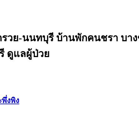
างกรวย-นนทบุรี บ้านพักคนชรา บา
ดูแลผู้ป่วย
พึ่งพิง