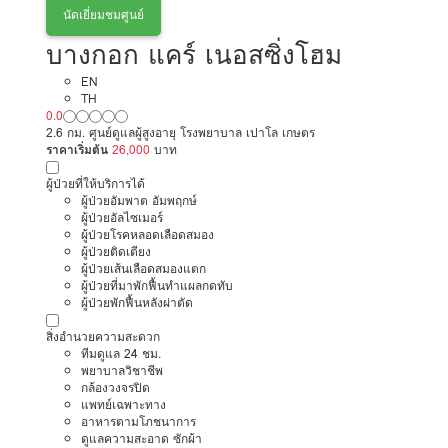
นัดเยี่ยมชมศูนย์
บางกอก แคร์ เนอสซิ่งโฮม
EN
TH
0.0
2.6 กม. ศูนย์ดูแลผู้สูงอายุ โรงพยาบาล เปาโล เกษตร
ราคาเริ่มต้น
26,000
บาท
ผู้ป่วยที่ให้บริการได้
ผู้ป่วยอัมพาต อัมพฤกษ์
ผู้ป่วยอัลไซเมอร์
ผู้ป่วยโรคหลอดเลือดสมอง
ผู้ป่วยติดเตียง
ผู้ป่วยเส้นเลือดสมองแตก
ผู้ป่วยที่มาพักฟื้นทำแผลกดทับ
ผู้ป่วยพักฟื้นหลังผ่าตัด
สิ่งอำนวยความสะดวก
ทีมดูแล 24 ชม.
พยาบาลวิชาชีพ
กล้องวงจรปิด
แพทย์เฉพาะทาง
อาหารตามโภชนาการ
ดูแลความสะอาด ซักผ้า