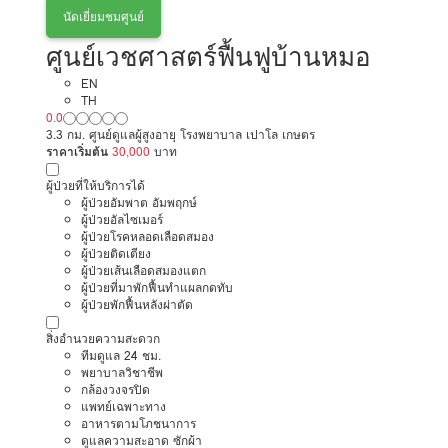
นัดเยี่ยมชมศูนย์
ศูนย์เวชศาสตร์ฟื้นฟูบ้านหมอ
EN
TH
0.0
3.3 กม. ศูนย์ดูแลผู้สูงอายุ โรงพยาบาล เปาโล เกษตร
ราคาเริ่มต้น
30,000
บาท
ผู้ป่วยที่ให้บริการได้
ผู้ป่วยอัมพาต อัมพฤกษ์
ผู้ป่วยอัลไซเมอร์
ผู้ป่วยโรคหลอดเลือดสมอง
ผู้ป่วยติดเตียง
ผู้ป่วยเส้นเลือดสมองแตก
ผู้ป่วยที่มาพักฟื้นทำแผลกดทับ
ผู้ป่วยพักฟื้นหลังผ่าตัด
สิ่งอำนวยความสะดวก
ทีมดูแล 24 ชม.
พยาบาลวิชาชีพ
กล้องวงจรปิด
แพทย์เฉพาะทาง
อาหารตามโภชนาการ
ดูแลความสะอาด ซักผ้า