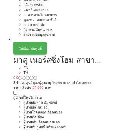
กล้องวงจรปิด
แพทย์เฉพาะทาง
อาหารตามโภชนาการ
ดูแลความสะอาด ซักผ้า
กายภาพบำบัด
กิจกรรมนันทนาการ
รายงานข้อมูลสุขภาพ
นัดเยี่ยมชมศูนย์
มาสุ เนอร์สซิ่งโฮม สาขา
งามวงศ์วาน
EN
TH
0.0
3.4 กม. ศูนย์ดูแลผู้สูงอายุ โรงพยาบาล เปาโล เกษตร
ราคาเริ่มต้น
24,000
บาท
ผู้ป่วยที่ให้บริการได้
ผู้ป่วยอัมพาต อัมพฤกษ์
ผู้ป่วยอัลไซเมอร์
ผู้ป่วยโรคหลอดเลือดสมอง
ผู้ป่วยติดเตียง
ผู้ป่วยเส้นเลือดสมองแตก
ผู้ป่วยที่มาพักฟื้นทำแผลกดทับ