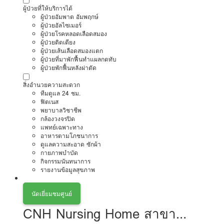
ผู้ป่วยที่ให้บริการได้
ผู้ป่วยอัมพาต อัมพฤกษ์
ผู้ป่วยอัลไซเมอร์
ผู้ป่วยโรคหลอดเลือดสมอง
ผู้ป่วยติดเตียง
ผู้ป่วยเส้นเลือดสมองแตก
ผู้ป่วยที่มาพักฟื้นทำแผลกดทับ
ผู้ป่วยพักฟื้นหลังผ่าตัด
สิ่งอำนวยความสะดวก
ทีมดูแล 24 ชม.
ฟิตเนส
พยาบาลวิชาชีพ
กล้องวงจรปิด
แพทย์เฉพาะทาง
อาหารตามโภชนาการ
ดูแลความสะอาด ซักผ้า
กายภาพบำบัด
กิจกรรมนันทนาการ
รายงานข้อมูลสุขภาพ
นัดเยี่ยมชมศูนย์
CNH Nursing Home สาขา