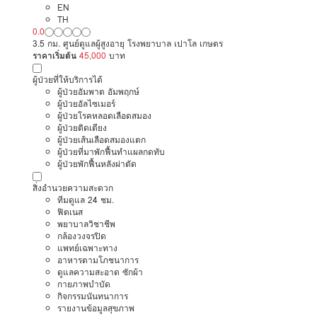
EN
TH
0.0
3.5 กม. ศูนย์ดูแลผู้สูงอายุ โรงพยาบาล เปาโล เกษตร
ราคาเริ่มต้น
45,000
บาท
ผู้ป่วยที่ให้บริการได้
ผู้ป่วยอัมพาต อัมพฤกษ์
ผู้ป่วยอัลไซเมอร์
ผู้ป่วยโรคหลอดเลือดสมอง
ผู้ป่วยติดเตียง
ผู้ป่วยเส้นเลือดสมองแตก
ผู้ป่วยที่มาพักฟื้นทำแผลกดทับ
ผู้ป่วยพักฟื้นหลังผ่าตัด
สิ่งอำนวยความสะดวก
ทีมดูแล 24 ชม.
ฟิตเนส
พยาบาลวิชาชีพ
กล้องวงจรปิด
แพทย์เฉพาะทาง
อาหารตามโภชนาการ
ดูแลความสะอาด ซักผ้า
กายภาพบำบัด
กิจกรรมนันทนาการ
รายงานข้อมูลสุขภาพ