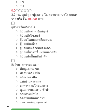
EN
TH
0.0
3.2 กม. ศูนย์ดูแลผู้สูงอายุ โรงพยาบาล เปาโล เกษตร
ราคาเริ่มต้น
19,000
บาท
ผู้ป่วยที่ให้บริการได้
ผู้ป่วยอัมพาต อัมพฤกษ์
ผู้ป่วยอัลไซเมอร์
ผู้ป่วยโรคหลอดเลือดสมอง
ผู้ป่วยติดเตียง
ผู้ป่วยเส้นเลือดสมองแตก
ผู้ป่วยที่มาพักฟื้นทำแผลกดทับ
ผู้ป่วยพักฟื้นหลังผ่าตัด
สิ่งอำนวยความสะดวก
ทีมดูแล 24 ชม.
พยาบาลวิชาชีพ
กล้องวงจรปิด
แพทย์เฉพาะทาง
อาหารตามโภชนาการ
ดูแลความสะอาด ซักผ้า
กายภาพบำบัด
กิจกรรมนันทนาการ
รายงานข้อมูลสุขภาพ