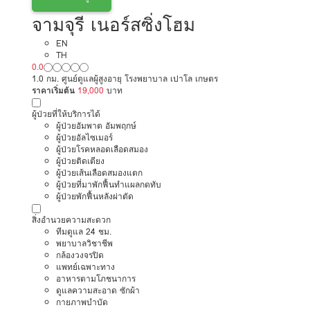
จามจุรี เนอร์สซิ่งโฮม
EN
TH
0.0
1.0 กม. ศูนย์ดูแลผู้สูงอายุ โรงพยาบาล เปาโล เกษตร
ราคาเริ่มต้น
19,000
บาท
ผู้ป่วยที่ให้บริการได้
ผู้ป่วยอัมพาต อัมพฤกษ์
ผู้ป่วยอัลไซเมอร์
ผู้ป่วยโรคหลอดเลือดสมอง
ผู้ป่วยติดเตียง
ผู้ป่วยเส้นเลือดสมองแตก
ผู้ป่วยที่มาพักฟื้นทำแผลกดทับ
ผู้ป่วยพักฟื้นหลังผ่าตัด
สิ่งอำนวยความสะดวก
ทีมดูแล 24 ชม.
พยาบาลวิชาชีพ
กล้องวงจรปิด
แพทย์เฉพาะทาง
อาหารตามโภชนาการ
ดูแลความสะอาด ซักผ้า
กายภาพบำบัด