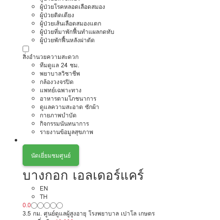
ผู้ป่วยโรคหลอดเลือดสมอง
ผู้ป่วยติดเตียง
ผู้ป่วยเส้นเลือดสมองแตก
ผู้ป่วยที่มาพักฟื้นทำแผลกดทับ
ผู้ป่วยพักฟื้นหลังผ่าตัด
สิ่งอำนวยความสะดวก
ทีมดูแล 24 ชม.
พยาบาลวิชาชีพ
กล้องวงจรปิด
แพทย์เฉพาะทาง
อาหารตามโภชนาการ
ดูแลความสะอาด ซักผ้า
กายภาพบำบัด
กิจกรรมนันทนาการ
รายงานข้อมูลสุขภาพ
นัดเยี่ยมชมศูนย์
บางกอก เอลเดอร์แคร์
EN
TH
0.0
3.5 กม. ศูนย์ดูแลผู้สูงอายุ โรงพยาบาล เปาโล เกษตร