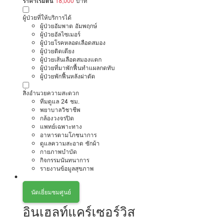
ราคาเริ่มต้น
18,000
บาท
ผู้ป่วยที่ให้บริการได้
ผู้ป่วยอัมพาต อัมพฤกษ์
ผู้ป่วยอัลไซเมอร์
ผู้ป่วยโรคหลอดเลือดสมอง
ผู้ป่วยติดเตียง
ผู้ป่วยเส้นเลือดสมองแตก
ผู้ป่วยที่มาพักฟื้นทำแผลกดทับ
ผู้ป่วยพักฟื้นหลังผ่าตัด
สิ่งอำนวยความสะดวก
ทีมดูแล 24 ชม.
พยาบาลวิชาชีพ
กล้องวงจรปิด
แพทย์เฉพาะทาง
อาหารตามโภชนาการ
ดูแลความสะอาด ซักผ้า
กายภาพบำบัด
กิจกรรมนันทนาการ
รายงานข้อมูลสุขภาพ
นัดเยี่ยมชมศูนย์
อินเฮลท์แคร์เซอร์วิส