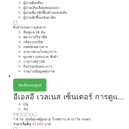
ผู้ป่วยติดเตียง
ผู้ป่วยเส้นเลือดสมองแตก
ผู้ป่วยที่มาพักฟื้นทำแผลกดทับ
ผู้ป่วยพักฟื้นหลังผ่าตัด
สิ่งอำนวยความสะดวก
ทีมดูแล 24 ชม.
พยาบาลวิชาชีพ
กล้องวงจรปิด
แพทย์เฉพาะทาง
อาหารตามโภชนาการ
ดูแลความสะอาด ซักผ้า
กายภาพบำบัด
กิจกรรมนันทนาการ
รายงานข้อมูลสุขภาพ
นัดเยี่ยมชมศูนย์
อีเอสอี เวลเนส เซ็นเตอร์ การดูแล
ผู้สูงอายุหรือผู้มีภาวะพึ่งพิง
EN
TH
0.0
1.9 กม. ศูนย์ดูแลผู้สูงอายุ โรงพยาบาล เปาโล เกษตร
ราคาเริ่มต้น
43,000
บาท