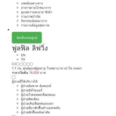
แพทย์เฉพาะทาง
อาหารตามโภชนาการ
ดูแลความสะอาด ซักผ้า
กายภาพบำบัด
กิจกรรมนันทนาการ
รายงานข้อมูลสุขภาพ
นัดเยี่ยมชมศูนย์
ฟูลฟิล ลิฟวิ่ง
EN
TH
0.0
1.1 กม. ศูนย์ดูแลผู้สูงอายุ โรงพยาบาล เปาโล เกษตร
ราคาเริ่มต้น
18,000
บาท
ผู้ป่วยที่ให้บริการได้
ผู้ป่วยอัมพาต อัมพฤกษ์
ผู้ป่วยอัลไซเมอร์
ผู้ป่วยโรคหลอดเลือดสมอง
ผู้ป่วยติดเตียง
ผู้ป่วยเส้นเลือดสมองแตก
ผู้ป่วยที่มาพักฟื้นทำแผลกดทับ
ผู้ป่วยพักฟื้นหลังผ่าตัด