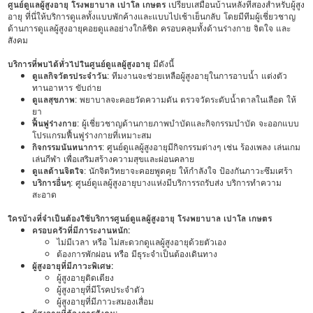
ศูนย์ดูแลผู้สูงอายุ โรงพยาบาล เปาโล เกษตร
เปรียบเสมือนบ้านหลังที่สองสำหรับผู้สูง
อายุ ที่นี่ให้บริการดูแลทั้งแบบพักค้างและแบบไปเช้าเย็นกลับ โดยมีทีมผู้เชี่ยวชาญ
ด้านการดูแลผู้สูงอายุคอยดูแลอย่างใกล้ชิด ครอบคลุมทั้งด้านร่างกาย จิตใจ และ
สังคม
บริการที่พบได้ทั่วไปในศูนย์ดูแลผู้สูงอายุ
มีดังนี้
ดูแลกิจวัตรประจำวัน
: ทีมงานจะช่วยเหลือผู้สูงอายุในการอาบน้ำ แต่งตัว
ทานอาหาร ขับถ่าย
ดูแลสุขภาพ
: พยาบาลจะคอยวัดความดัน ตรวจวัดระดับน้ำตาลในเลือด ให้
ยา
ฟื้นฟูร่างกาย
: ผู้เชี่ยวชาญด้านกายภาพบำบัดและกิจกรรมบำบัด จะออกแบบ
โปรแกรมฟื้นฟูร่างกายที่เหมาะสม
กิจกรรมนันทนาการ
: ศูนย์ดูแลผู้สูงอายุมีกิจกรรมต่างๆ เช่น ร้องเพลง เล่นเกม
เล่นกีฬา เพื่อเสริมสร้างความสุขและผ่อนคลาย
ดูแลด้านจิตใจ
: นักจิตวิทยาจะคอยพูดคุย ให้กำลังใจ ป้องกันภาวะซึมเศร้า
บริการอื่นๆ
: ศูนย์ดูแลผู้สูงอายุบางแห่งมีบริการรถรับส่ง บริการทำความ
สะอาด
ใครบ้างที่จำเป็นต้องใช้บริการศูนย์ดูแลผู้สูงอายุ โรงพยาบาล เปาโล เกษตร
ครอบครัวที่มีภาระงานหนัก:
ไม่มีเวลา หรือ ไม่สะดวกดูแลผู้สูงอายุด้วยตัวเอง
ต้องการพักผ่อน หรือ มีธุระจำเป็นต้องเดินทาง
ผู้สูงอายุที่มีภาวะพิเศษ:
ผู้สูงอายุติดเตียง
ผู้สูงอายุที่มีโรคประจำตัว
ผู้สูงอายุที่มีภาวะสมองเสื่อม