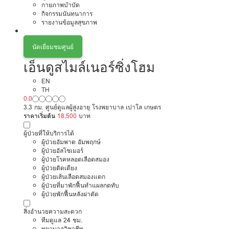
กายภาพบำบัด
กิจกรรมนันทนาการ
รายงานข้อมูลสุขภาพ
นัดเยี่ยมชมศูนย์
เอ็นดูสไมล์เนอร์ซิ่งโฮม
EN
TH
0.0
3.3 กม. ศูนย์ดูแลผู้สูงอายุ โรงพยาบาล เปาโล เกษตร
ราคาเริ่มต้น
18,500
บาท
ผู้ป่วยที่ให้บริการได้
ผู้ป่วยอัมพาต อัมพฤกษ์
ผู้ป่วยอัลไซเมอร์
ผู้ป่วยโรคหลอดเลือดสมอง
ผู้ป่วยติดเตียง
ผู้ป่วยเส้นเลือดสมองแตก
ผู้ป่วยที่มาพักฟื้นทำแผลกดทับ
ผู้ป่วยพักฟื้นหลังผ่าตัด
สิ่งอำนวยความสะดวก
ทีมดูแล 24 ชม.
พยาบาลวิชาชีพ