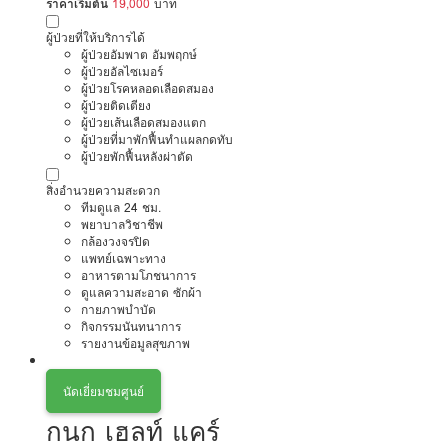
ราคาเริ่มต้น
19,000
บาท
ผู้ป่วยที่ให้บริการได้
ผู้ป่วยอัมพาต อัมพฤกษ์
ผู้ป่วยอัลไซเมอร์
ผู้ป่วยโรคหลอดเลือดสมอง
ผู้ป่วยติดเตียง
ผู้ป่วยเส้นเลือดสมองแตก
ผู้ป่วยที่มาพักฟื้นทำแผลกดทับ
ผู้ป่วยพักฟื้นหลังผ่าตัด
สิ่งอำนวยความสะดวก
ทีมดูแล 24 ชม.
พยาบาลวิชาชีพ
กล้องวงจรปิด
แพทย์เฉพาะทาง
อาหารตามโภชนาการ
ดูแลความสะอาด ซักผ้า
กายภาพบำบัด
กิจกรรมนันทนาการ
รายงานข้อมูลสุขภาพ
นัดเยี่ยมชมศูนย์
กนก เฮลท์ แคร์