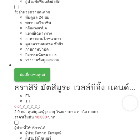
ผู้ป่วยพักฟื้นหลังผ่าตัด
สิ่งอำนวยความสะดวก
ทีมดูแล 24 ชม.
พยาบาลวิชาชีพ
กล้องวงจรปิด
แพทย์เฉพาะทาง
อาหารตามโภชนาการ
ดูแลความสะอาด ซักผ้า
กายภาพบำบัด
กิจกรรมนันทนาการ
รายงานข้อมูลสุขภาพ
นัดเยี่ยมชมศูนย์
ธราสิริ มัตสึมูระ เวลล์บีอิ้ง แอนด์
โฮมเซอรี่ แคร์ การดูแลผู้สูงอายุ
EN
TH
0.0
หรือผู้มีภาวะพึ่งพิง
2.9 กม. ศูนย์ดูแลผู้สูงอายุ โรงพยาบาล เปาโล เกษตร
ราคาเริ่มต้น
18,000
บาท
ผู้ป่วยที่ให้บริการได้
ผู้ป่วยอัมพาต อัมพฤกษ์
ผู้ป่วยอัลไซเมอร์