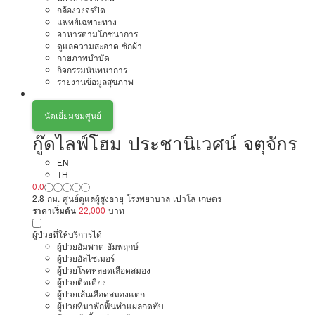
กล้องวงจรปิด
แพทย์เฉพาะทาง
อาหารตามโภชนาการ
ดูแลความสะอาด ซักผ้า
กายภาพบำบัด
กิจกรรมนันทนาการ
รายงานข้อมูลสุขภาพ
นัดเยี่ยมชมศูนย์
กู๊ดไลฟ์โฮม ประชานิเวศน์ จตุจักร
EN
TH
0.0
2.8 กม. ศูนย์ดูแลผู้สูงอายุ โรงพยาบาล เปาโล เกษตร
ราคาเริ่มต้น
22,000
บาท
ผู้ป่วยที่ให้บริการได้
ผู้ป่วยอัมพาต อัมพฤกษ์
ผู้ป่วยอัลไซเมอร์
ผู้ป่วยโรคหลอดเลือดสมอง
ผู้ป่วยติดเตียง
ผู้ป่วยเส้นเลือดสมองแตก
ผู้ป่วยที่มาพักฟื้นทำแผลกดทับ