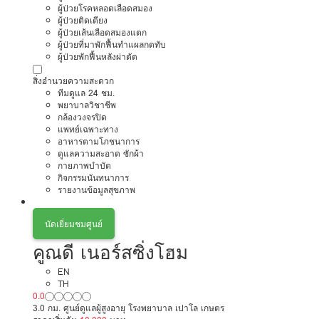
ผู้ป่วยโรคหลอดเลือดสมอง
ผู้ป่วยติดเตียง
ผู้ป่วยเส้นเลือดสมองแตก
ผู้ป่วยที่มาพักฟื้นทำแผลกดทับ
ผู้ป่วยพักฟื้นหลังผ่าตัด
สิ่งอำนวยความสะดวก
ทีมดูแล 24 ชม.
พยาบาลวิชาชีพ
กล้องวงจรปิด
แพทย์เฉพาะทาง
อาหารตามโภชนาการ
ดูแลความสะอาด ซักผ้า
กายภาพบำบัด
กิจกรรมนันทนาการ
รายงานข้อมูลสุขภาพ
นัดเยี่ยมชมศูนย์
คูณดี เนอร์สซิ่งโฮม
EN
TH
0.0
3.0 กม. ศูนย์ดูแลผู้สูงอายุ โรงพยาบาล เปาโล เกษตร