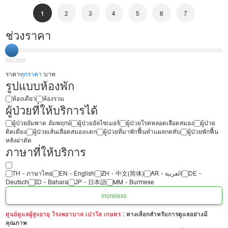
1
2
3
4
5
6
7
ช่วงราคา
0
50,000
ราคา
ทุกราคา
บาท
รูปแบบห้องพัก
ห้องเดียว
ห้องรวม
ผู้ป่วยที่ให้บริการได้
ผู้ป่วยอัมพาต อัมพฤกษ์
ผู้ป่วยอัลไซเมอร์
ผู้ป่วยโรคหลอดเลือดสมอง
ผู้ป่วย
ติดเตียง
ผู้ป่วยเส้นเลือดสมองแตก
ผู้ป่วยที่มาพักฟื้นทำแผลกดทับ
ผู้ป่วยพักฟื้น
หลังผ่าตัด
ภาษาที่ให้บริการ
TH - ‏ภาษาไทย
EN - English
ZH - 中文(简体)
‏AR - ‏العربية‏
DE -
Deutsch
ID - Bahara
JP - 日本語
MM - Burmese
more
less
ศูนย์ดูแลผู้สูงอายุ โรงพยาบาล เปาโล เกษตร
: ทางเลือกสำหรับการดูแลอย่างมี
คุณภาพ