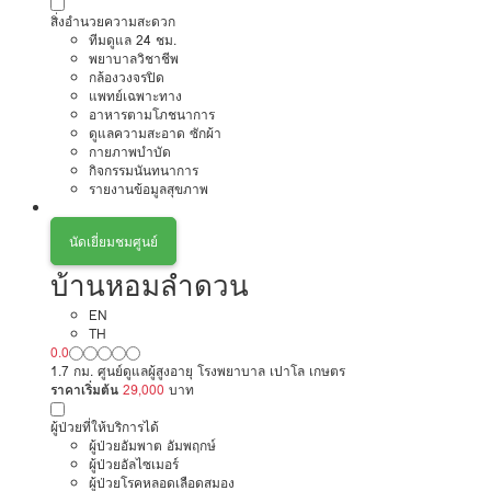
สิ่งอำนวยความสะดวก
ทีมดูแล 24 ชม.
พยาบาลวิชาชีพ
กล้องวงจรปิด
แพทย์เฉพาะทาง
อาหารตามโภชนาการ
ดูแลความสะอาด ซักผ้า
กายภาพบำบัด
กิจกรรมนันทนาการ
รายงานข้อมูลสุขภาพ
นัดเยี่ยมชมศูนย์
บ้านหอมลำดวน
EN
TH
0.0
1.7 กม. ศูนย์ดูแลผู้สูงอายุ โรงพยาบาล เปาโล เกษตร
ราคาเริ่มต้น
29,000
บาท
ผู้ป่วยที่ให้บริการได้
ผู้ป่วยอัมพาต อัมพฤกษ์
ผู้ป่วยอัลไซเมอร์
ผู้ป่วยโรคหลอดเลือดสมอง