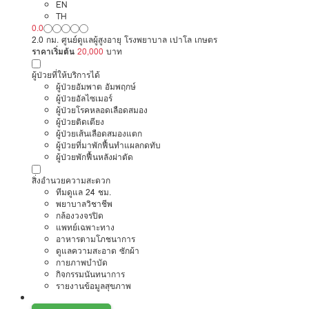
รัชดาภิเษก 32
EN
TH
0.0
2.0 กม. ศูนย์ดูแลผู้สูงอายุ โรงพยาบาล เปาโล เกษตร
ราคาเริ่มต้น
20,000
บาท
ผู้ป่วยที่ให้บริการได้
ผู้ป่วยอัมพาต อัมพฤกษ์
ผู้ป่วยอัลไซเมอร์
ผู้ป่วยโรคหลอดเลือดสมอง
ผู้ป่วยติดเตียง
ผู้ป่วยเส้นเลือดสมองแตก
ผู้ป่วยที่มาพักฟื้นทำแผลกดทับ
ผู้ป่วยพักฟื้นหลังผ่าตัด
สิ่งอำนวยความสะดวก
ทีมดูแล 24 ชม.
พยาบาลวิชาชีพ
กล้องวงจรปิด
แพทย์เฉพาะทาง
อาหารตามโภชนาการ
ดูแลความสะอาด ซักผ้า
กายภาพบำบัด
กิจกรรมนันทนาการ
รายงานข้อมูลสุขภาพ