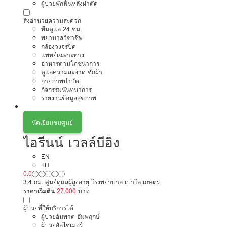
ผู้ป่วยพักฟื้นหลังผ่าตัด
สิ่งอำนวยความสะดวก
ทีมดูแล 24 ชม.
พยาบาลวิชาชีพ
กล้องวงจรปิด
แพทย์เฉพาะทาง
อาหารตามโภชนาการ
ดูแลความสะอาด ซักผ้า
กายภาพบำบัด
กิจกรรมนันทนาการ
รายงานข้อมูลสุขภาพ
นัดเยี่ยมชมศูนย์
ไอรีนน์ เวลล์บีอิง
EN
TH
0.0
3.4 กม. ศูนย์ดูแลผู้สูงอายุ โรงพยาบาล เปาโล เกษตร
ราคาเริ่มต้น
27,000
บาท
ผู้ป่วยที่ให้บริการได้
ผู้ป่วยอัมพาต อัมพฤกษ์
ผู้ป่วยอัลไซเมอร์