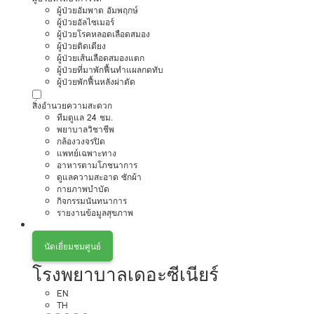
ผู้ป่วยอัมพาต อัมพฤกษ์
ผู้ป่วยอัลไซเมอร์
ผู้ป่วยโรคหลอดเลือดสมอง
ผู้ป่วยติดเตียง
ผู้ป่วยเส้นเลือดสมองแตก
ผู้ป่วยที่มาพักฟื้นทำแผลกดทับ
ผู้ป่วยพักฟื้นหลังผ่าตัด
สิ่งอำนวยความสะดวก
ทีมดูแล 24 ชม.
พยาบาลวิชาชีพ
กล้องวงจรปิด
แพทย์เฉพาะทาง
อาหารตามโภชนาการ
ดูแลความสะอาด ซักผ้า
กายภาพบำบัด
กิจกรรมนันทนาการ
รายงานข้อมูลสุขภาพ
นัดเยี่ยมชมศูนย์
โรงพยาบาลเดอะซีเนียร์
EN
TH