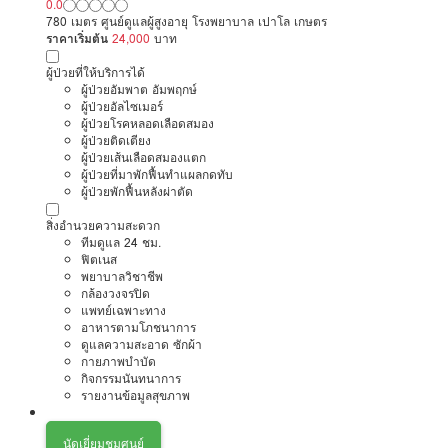
0.0
780 เมตร ศูนย์ดูแลผู้สูงอายุ โรงพยาบาล เปาโล เกษตร
ราคาเริ่มต้น
24,000
บาท
ผู้ป่วยที่ให้บริการได้
ผู้ป่วยอัมพาต อัมพฤกษ์
ผู้ป่วยอัลไซเมอร์
ผู้ป่วยโรคหลอดเลือดสมอง
ผู้ป่วยติดเตียง
ผู้ป่วยเส้นเลือดสมองแตก
ผู้ป่วยที่มาพักฟื้นทำแผลกดทับ
ผู้ป่วยพักฟื้นหลังผ่าตัด
สิ่งอำนวยความสะดวก
ทีมดูแล 24 ชม.
ฟิตเนส
พยาบาลวิชาชีพ
กล้องวงจรปิด
แพทย์เฉพาะทาง
อาหารตามโภชนาการ
ดูแลความสะอาด ซักผ้า
กายภาพบำบัด
กิจกรรมนันทนาการ
รายงานข้อมูลสุขภาพ
นัดเยี่ยมชมศูนย์