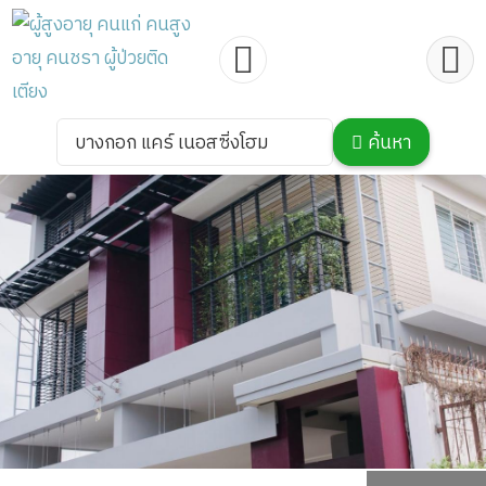
บางกอก แคร์ เนอสซิ่งโฮม
ค้นหา