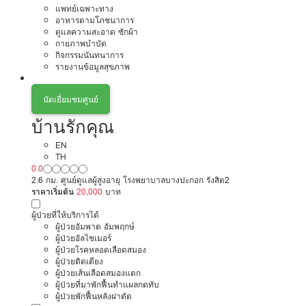
แพทย์เฉพาะทาง
อาหารตามโภชนาการ
ดูแลความสะอาด ซักผ้า
กายภาพบำบัด
กิจกรรมนันทนาการ
รายงานข้อมูลสุขภาพ
นัดเยี่ยมชมศูนย์
บ้านรักคุณ
EN
TH
0.0
2.6 กม. ศูนย์ดูแลผู้สูงอายุ โรงพยาบาลบางปะกอก รังสิต2
ราคาเริ่มต้น
20,000
บาท
ผู้ป่วยที่ให้บริการได้
ผู้ป่วยอัมพาต อัมพฤกษ์
ผู้ป่วยอัลไซเมอร์
ผู้ป่วยโรคหลอดเลือดสมอง
ผู้ป่วยติดเตียง
ผู้ป่วยเส้นเลือดสมองแตก
ผู้ป่วยที่มาพักฟื้นทำแผลกดทับ
ผู้ป่วยพักฟื้นหลังผ่าตัด