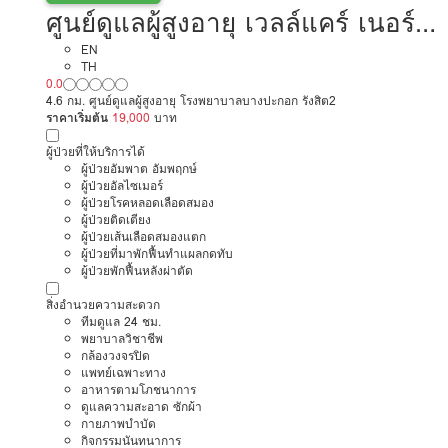
ศูนย์ดูแลผู้สูงอายุ เวลล์แคร์ เนอร์ส
ซิ่งโฮม
EN
TH
0.0
4.6 กม. ศูนย์ดูแลผู้สูงอายุ โรงพยาบาลบางปะกอก รังสิต2
ราคาเริ่มต้น
19,000
บาท
ผู้ป่วยที่ให้บริการได้
ผู้ป่วยอัมพาต อัมพฤกษ์
ผู้ป่วยอัลไซเมอร์
ผู้ป่วยโรคหลอดเลือดสมอง
ผู้ป่วยติดเตียง
ผู้ป่วยเส้นเลือดสมองแตก
ผู้ป่วยที่มาพักฟื้นทำแผลกดทับ
ผู้ป่วยพักฟื้นหลังผ่าตัด
สิ่งอำนวยความสะดวก
ทีมดูแล 24 ชม.
พยาบาลวิชาชีพ
กล้องวงจรปิด
แพทย์เฉพาะทาง
อาหารตามโภชนาการ
ดูแลความสะอาด ซักผ้า
กายภาพบำบัด
กิจกรรมนันทนาการ