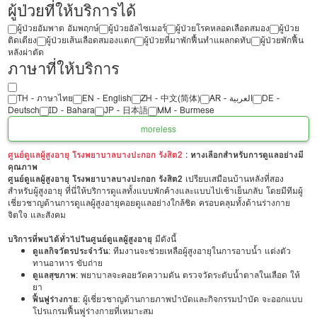
ผู้ป่วยที่ให้บริการได้
ผู้ป่วยอัมพาต อัมพฤกษ์
ผู้ป่วยอัลไซเมอร์
ผู้ป่วยโรคหลอดเลือดสมอง
ผู้ป่วย
ติดเตียง
ผู้ป่วยเส้นเลือดสมองแตก
ผู้ป่วยที่มาพักฟื้นทำแผลกดทับ
ผู้ป่วยพักฟื้น
หลังผ่าตัด
ภาษาที่ให้บริการ
TH - ‏ภาษาไทย
EN - English
ZH - 中文(简体)
‏AR - ‏العربية‏
DE -
Deutsch
ID - Bahara
JP - 日本語
MM - Burmese
more
less
ศูนย์ดูแลผู้สูงอายุ โรงพยาบาลบางปะกอก รังสิต2
: ทางเลือกสำหรับการดูแลอย่างมี
คุณภาพ
ศูนย์ดูแลผู้สูงอายุ โรงพยาบาลบางปะกอก รังสิต2
เปรียบเสมือนบ้านหลังที่สอง
สำหรับผู้สูงอายุ ที่นี่ให้บริการดูแลทั้งแบบพักค้างและแบบไปเช้าเย็นกลับ โดยมีทีมผู้
เชี่ยวชาญด้านการดูแลผู้สูงอายุคอยดูแลอย่างใกล้ชิด ครอบคลุมทั้งด้านร่างกาย
จิตใจ และสังคม
บริการที่พบได้ทั่วไปในศูนย์ดูแลผู้สูงอายุ
มีดังนี้
ดูแลกิจวัตรประจำวัน
: ทีมงานจะช่วยเหลือผู้สูงอายุในการอาบน้ำ แต่งตัว
ทานอาหาร ขับถ่าย
ดูแลสุขภาพ
: พยาบาลจะคอยวัดความดัน ตรวจวัดระดับน้ำตาลในเลือด ให้
ยา
ฟื้นฟูร่างกาย
: ผู้เชี่ยวชาญด้านกายภาพบำบัดและกิจกรรมบำบัด จะออกแบบ
โปรแกรมฟื้นฟูร่างกายที่เหมาะสม