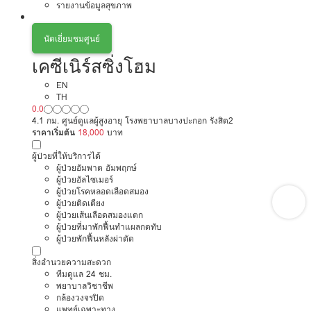
รายงานข้อมูลสุขภาพ
นัดเยี่ยมชมศูนย์
เคซีเนิร์สซิ่งโฮม
EN
TH
0.0
4.1 กม. ศูนย์ดูแลผู้สูงอายุ โรงพยาบาลบางปะกอก รังสิต2
ราคาเริ่มต้น
18,000
บาท
ผู้ป่วยที่ให้บริการได้
ผู้ป่วยอัมพาต อัมพฤกษ์
ผู้ป่วยอัลไซเมอร์
ผู้ป่วยโรคหลอดเลือดสมอง
ผู้ป่วยติดเตียง
ผู้ป่วยเส้นเลือดสมองแตก
ผู้ป่วยที่มาพักฟื้นทำแผลกดทับ
ผู้ป่วยพักฟื้นหลังผ่าตัด
สิ่งอำนวยความสะดวก
ทีมดูแล 24 ชม.
พยาบาลวิชาชีพ
กล้องวงจรปิด
แพทย์เฉพาะทาง