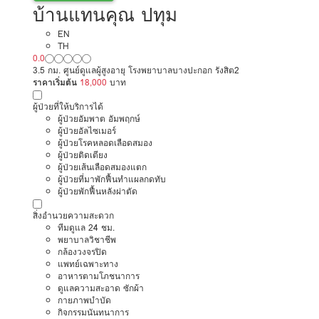
บ้านแทนคุณ ปทุม
EN
TH
0.0
3.5 กม. ศูนย์ดูแลผู้สูงอายุ โรงพยาบาลบางปะกอก รังสิต2
ราคาเริ่มต้น
18,000
บาท
ผู้ป่วยที่ให้บริการได้
ผู้ป่วยอัมพาต อัมพฤกษ์
ผู้ป่วยอัลไซเมอร์
ผู้ป่วยโรคหลอดเลือดสมอง
ผู้ป่วยติดเตียง
ผู้ป่วยเส้นเลือดสมองแตก
ผู้ป่วยที่มาพักฟื้นทำแผลกดทับ
ผู้ป่วยพักฟื้นหลังผ่าตัด
สิ่งอำนวยความสะดวก
ทีมดูแล 24 ชม.
พยาบาลวิชาชีพ
กล้องวงจรปิด
แพทย์เฉพาะทาง
อาหารตามโภชนาการ
ดูแลความสะอาด ซักผ้า
กายภาพบำบัด
กิจกรรมนันทนาการ