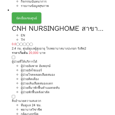
กิจกรรมนันทนาการ
รายงานข้อมูลสุขภาพ
นัดเยี่ยมชมศูนย์
CNH NURSINGHOME สาขา
ซื่อตรง ซอย 20
EN
TH
0.0
2.4 กม. ศูนย์ดูแลผู้สูงอายุ โรงพยาบาลบางปะกอก รังสิต2
ราคาเริ่มต้น
20,000
บาท
ผู้ป่วยที่ให้บริการได้
ผู้ป่วยอัมพาต อัมพฤกษ์
ผู้ป่วยอัลไซเมอร์
ผู้ป่วยโรคหลอดเลือดสมอง
ผู้ป่วยติดเตียง
ผู้ป่วยเส้นเลือดสมองแตก
ผู้ป่วยที่มาพักฟื้นทำแผลกดทับ
ผู้ป่วยพักฟื้นหลังผ่าตัด
สิ่งอำนวยความสะดวก
ทีมดูแล 24 ชม.
พยาบาลวิชาชีพ
กล้องวงจรปิด