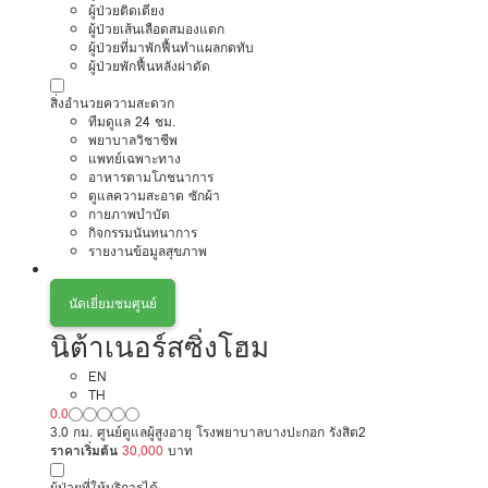
ผู้ป่วยติดเตียง
ผู้ป่วยเส้นเลือดสมองแตก
ผู้ป่วยที่มาพักฟื้นทำแผลกดทับ
ผู้ป่วยพักฟื้นหลังผ่าตัด
สิ่งอำนวยความสะดวก
ทีมดูแล 24 ชม.
พยาบาลวิชาชีพ
แพทย์เฉพาะทาง
อาหารตามโภชนาการ
ดูแลความสะอาด ซักผ้า
กายภาพบำบัด
กิจกรรมนันทนาการ
รายงานข้อมูลสุขภาพ
นัดเยี่ยมชมศูนย์
นิต้าเนอร์สซิ่งโฮม
EN
TH
0.0
3.0 กม. ศูนย์ดูแลผู้สูงอายุ โรงพยาบาลบางปะกอก รังสิต2
ราคาเริ่มต้น
30,000
บาท
ผู้ป่วยที่ให้บริการได้