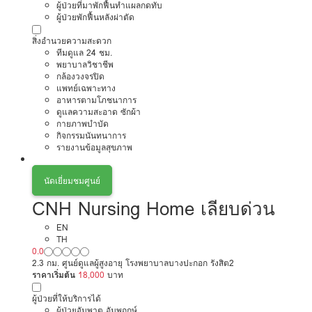
ผู้ป่วยที่มาพักฟื้นทำแผลกดทับ
ผู้ป่วยพักฟื้นหลังผ่าตัด
สิ่งอำนวยความสะดวก
ทีมดูแล 24 ชม.
พยาบาลวิชาชีพ
กล้องวงจรปิด
แพทย์เฉพาะทาง
อาหารตามโภชนาการ
ดูแลความสะอาด ซักผ้า
กายภาพบำบัด
กิจกรรมนันทนาการ
รายงานข้อมูลสุขภาพ
นัดเยี่ยมชมศูนย์
CNH Nursing Home เลียบด่วน
EN
TH
0.0
2.3 กม. ศูนย์ดูแลผู้สูงอายุ โรงพยาบาลบางปะกอก รังสิต2
ราคาเริ่มต้น
18,000
บาท
ผู้ป่วยที่ให้บริการได้
ผู้ป่วยอัมพาต อัมพฤกษ์