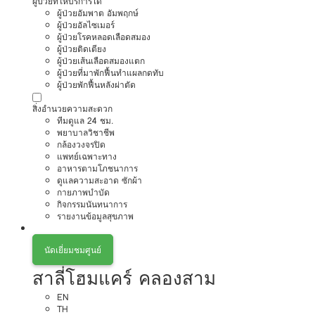
ผู้ป่วยที่ให้บริการได้
ผู้ป่วยอัมพาต อัมพฤกษ์
ผู้ป่วยอัลไซเมอร์
ผู้ป่วยโรคหลอดเลือดสมอง
ผู้ป่วยติดเตียง
ผู้ป่วยเส้นเลือดสมองแตก
ผู้ป่วยที่มาพักฟื้นทำแผลกดทับ
ผู้ป่วยพักฟื้นหลังผ่าตัด
สิ่งอำนวยความสะดวก
ทีมดูแล 24 ชม.
พยาบาลวิชาชีพ
กล้องวงจรปิด
แพทย์เฉพาะทาง
อาหารตามโภชนาการ
ดูแลความสะอาด ซักผ้า
กายภาพบำบัด
กิจกรรมนันทนาการ
รายงานข้อมูลสุขภาพ
นัดเยี่ยมชมศูนย์
สาลี่โฮมแคร์ คลองสาม
EN
TH