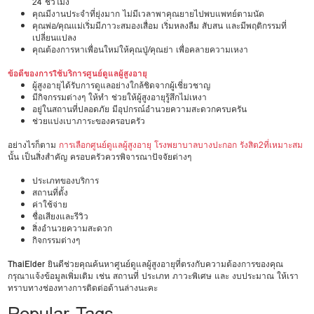
24 ชั่วโมง
คุณมีงานประจำที่ยุ่งมาก ไม่มีเวลาพาคุณยายไปพบแพทย์ตามนัด
คุณพ่อ/คุณแม่เริ่มมีภาวะสมองเสื่อม เริ่มหลงลืม สับสน และมีพฤติกรรมที่
เปลี่ยนแปลง
คุณต้องการหาเพื่อนใหม่ให้คุณปู่/คุณย่า เพื่อคลายความเหงา
ข้อดีของการใช้บริการศูนย์ดูแลผู้สูงอายุ
ผู้สูงอายุได้รับการดูแลอย่างใกล้ชิดจากผู้เชี่ยวชาญ
มีกิจกรรมต่างๆ ให้ทำ ช่วยให้ผู้สูงอายุรู้สึกไม่เหงา
อยู่ในสถานที่ปลอดภัย มีอุปกรณ์อำนวยความสะดวกครบครัน
ช่วยแบ่งเบาภาระของครอบครัว
อย่างไรก็ตาม
การเลือกศูนย์ดูแลผู้สูงอายุ โรงพยาบาลบางปะกอก รังสิต2ที่เหมาะสม
นั้น เป็นสิ่งสำคัญ ครอบครัวควรพิจารณาปัจจัยต่างๆ
ประเภทของบริการ
สถานที่ตั้ง
ค่าใช้จ่าย
ชื่อเสียงและรีวิว
สิ่งอำนวยความสะดวก
กิจกรรมต่างๆ
ThaiElder
ยินดีช่วยคุณค้นหาศูนย์ดูแลผู้สูงอายุที่ตรงกับความต้องการของคุณ
กรุณาแจ้งข้อมูลเพิ่มเติม เช่น สถานที่ ประเภท ภาวะพิเศษ และ งบประมาณ ให้เรา
ทราบทางช่องทางการติดต่อด้านล่างนะคะ
Popular Tags