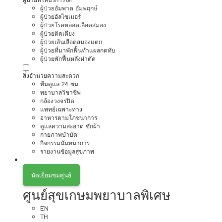
ผู้ป่วยอัมพาต อัมพฤกษ์
ผู้ป่วยอัลไซเมอร์
ผู้ป่วยโรคหลอดเลือดสมอง
ผู้ป่วยติดเตียง
ผู้ป่วยเส้นเลือดสมองแตก
ผู้ป่วยที่มาพักฟื้นทำแผลกดทับ
ผู้ป่วยพักฟื้นหลังผ่าตัด
สิ่งอำนวยความสะดวก
ทีมดูแล 24 ชม.
พยาบาลวิชาชีพ
กล้องวงจรปิด
แพทย์เฉพาะทาง
อาหารตามโภชนาการ
ดูแลความสะอาด ซักผ้า
กายภาพบำบัด
กิจกรรมนันทนาการ
รายงานข้อมูลสุขภาพ
นัดเยี่ยมชมศูนย์
ศูนย์สุขเกษมพยาบาลพิเศษ
EN
TH