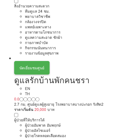
สิ่งอำนวยความสะดวก
ทีมดูแล 24 ชม.
พยาบาลวิชาชีพ
กล้องวงจรปิด
แพทย์เฉพาะทาง
อาหารตามโภชนาการ
ดูแลความสะอาด ซักผ้า
กายภาพบำบัด
กิจกรรมนันทนาการ
รายงานข้อมูลสุขภาพ
นัดเยี่ยมชมศูนย์
ดูแลรักบ้านพักคนชรา
EN
TH
0.0
2.7 กม. ศูนย์ดูแลผู้สูงอายุ โรงพยาบาลบางปะกอก รังสิต2
ราคาเริ่มต้น
20,000
บาท
ผู้ป่วยที่ให้บริการได้
ผู้ป่วยอัมพาต อัมพฤกษ์
ผู้ป่วยอัลไซเมอร์
ผู้ป่วยโรคหลอดเลือดสมอง