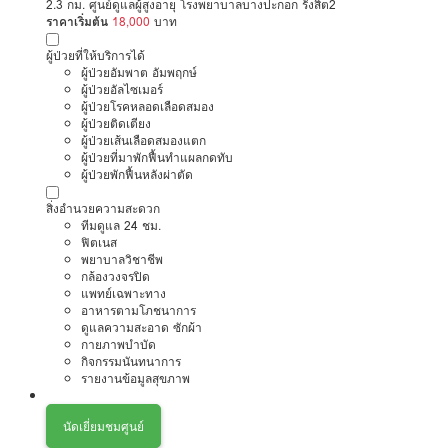
2.3 กม. ศูนย์ดูแลผู้สูงอายุ โรงพยาบาลบางปะกอก รังสิต2
ราคาเริ่มต้น
18,000
บาท
ผู้ป่วยที่ให้บริการได้
ผู้ป่วยอัมพาต อัมพฤกษ์
ผู้ป่วยอัลไซเมอร์
ผู้ป่วยโรคหลอดเลือดสมอง
ผู้ป่วยติดเตียง
ผู้ป่วยเส้นเลือดสมองแตก
ผู้ป่วยที่มาพักฟื้นทำแผลกดทับ
ผู้ป่วยพักฟื้นหลังผ่าตัด
สิ่งอำนวยความสะดวก
ทีมดูแล 24 ชม.
ฟิตเนส
พยาบาลวิชาชีพ
กล้องวงจรปิด
แพทย์เฉพาะทาง
อาหารตามโภชนาการ
ดูแลความสะอาด ซักผ้า
กายภาพบำบัด
กิจกรรมนันทนาการ
รายงานข้อมูลสุขภาพ
นัดเยี่ยมชมศูนย์