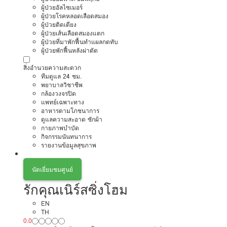
ผู้ป่วยอัลไซเมอร์
ผู้ป่วยโรคหลอดเลือดสมอง
ผู้ป่วยติดเตียง
ผู้ป่วยเส้นเลือดสมองแตก
ผู้ป่วยที่มาพักฟื้นทำแผลกดทับ
ผู้ป่วยพักฟื้นหลังผ่าตัด
สิ่งอำนวยความสะดวก
ทีมดูแล 24 ชม.
พยาบาลวิชาชีพ
กล้องวงจรปิด
แพทย์เฉพาะทาง
อาหารตามโภชนาการ
ดูแลความสะอาด ซักผ้า
กายภาพบำบัด
กิจกรรมนันทนาการ
รายงานข้อมูลสุขภาพ
นัดเยี่ยมชมศูนย์
รักคุณเนิร์สซิ่งโฮม
EN
TH
0.0