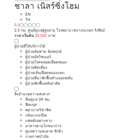
ชาลา เนิสร์ซิ่งโฮม
EN
TH
0.0
2.3 กม. ศูนย์ดูแลผู้สูงอายุ โรงพยาบาลบางปะกอก รังสิต2
ราคาเริ่มต้น
25,000
บาท
ผู้ป่วยที่ให้บริการได้
ผู้ป่วยอัมพาต อัมพฤกษ์
ผู้ป่วยอัลไซเมอร์
ผู้ป่วยโรคหลอดเลือดสมอง
ผู้ป่วยติดเตียง
ผู้ป่วยเส้นเลือดสมองแตก
ผู้ป่วยที่มาพักฟื้นทำแผลกดทับ
ผู้ป่วยพักฟื้นหลังผ่าตัด
สิ่งอำนวยความสะดวก
ทีมดูแล 24 ชม.
ฟิตเนส
พยาบาลวิชาชีพ
กล้องวงจรปิด
แพทย์เฉพาะทาง
อาหารตามโภชนาการ
ดูแลความสะอาด ซักผ้า
กายภาพบำบัด