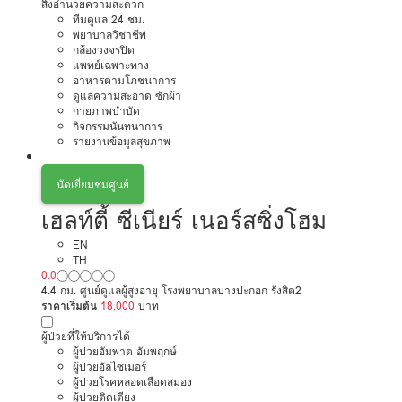
สิ่งอำนวยความสะดวก
ทีมดูแล 24 ชม.
พยาบาลวิชาชีพ
กล้องวงจรปิด
แพทย์เฉพาะทาง
อาหารตามโภชนาการ
ดูแลความสะอาด ซักผ้า
กายภาพบำบัด
กิจกรรมนันทนาการ
รายงานข้อมูลสุขภาพ
นัดเยี่ยมชมศูนย์
เฮลท์ตี้ ซีเนียร์ เนอร์สซิ่งโฮม
EN
TH
0.0
4.4 กม. ศูนย์ดูแลผู้สูงอายุ โรงพยาบาลบางปะกอก รังสิต2
ราคาเริ่มต้น
18,000
บาท
ผู้ป่วยที่ให้บริการได้
ผู้ป่วยอัมพาต อัมพฤกษ์
ผู้ป่วยอัลไซเมอร์
ผู้ป่วยโรคหลอดเลือดสมอง
ผู้ป่วยติดเตียง