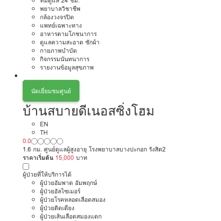
ทีมดูแล 24 ชม.
พยาบาลวิชาชีพ
กล้องวงจรปิด
แพทย์เฉพาะทาง
อาหารตามโภชนาการ
ดูแลความสะอาด ซักผ้า
กายภาพบำบัด
กิจกรรมนันทนาการ
รายงานข้อมูลสุขภาพ
นัดเยี่ยมชมศูนย์
บ้านสบายดีเนอสซิ่งโฮม
EN
TH
0.0
1.6 กม. ศูนย์ดูแลผู้สูงอายุ โรงพยาบาลบางปะกอก รังสิต2
ราคาเริ่มต้น
15,000
บาท
ผู้ป่วยที่ให้บริการได้
ผู้ป่วยอัมพาต อัมพฤกษ์
ผู้ป่วยอัลไซเมอร์
ผู้ป่วยโรคหลอดเลือดสมอง
ผู้ป่วยติดเตียง
ผู้ป่วยเส้นเลือดสมองแตก