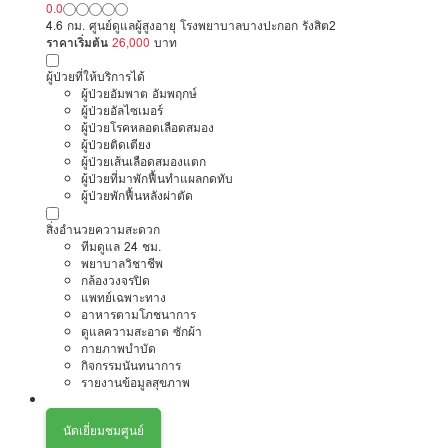
0.0
4.6 กม. ศูนย์ดูแลผู้สูงอายุ โรงพยาบาลบางปะกอก รังสิต2
ราคาเริ่มต้น
26,000
บาท
ผู้ป่วยที่ให้บริการได้
ผู้ป่วยอัมพาต อัมพฤกษ์
ผู้ป่วยอัลไซเมอร์
ผู้ป่วยโรคหลอดเลือดสมอง
ผู้ป่วยติดเตียง
ผู้ป่วยเส้นเลือดสมองแตก
ผู้ป่วยที่มาพักฟื้นทำแผลกดทับ
ผู้ป่วยพักฟื้นหลังผ่าตัด
สิ่งอำนวยความสะดวก
ทีมดูแล 24 ชม.
พยาบาลวิชาชีพ
กล้องวงจรปิด
แพทย์เฉพาะทาง
อาหารตามโภชนาการ
ดูแลความสะอาด ซักผ้า
กายภาพบำบัด
กิจกรรมนันทนาการ
รายงานข้อมูลสุขภาพ
นัดเยี่ยมชมศูนย์