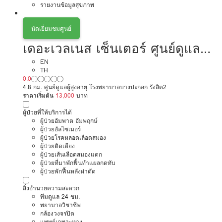
รายงานข้อมูลสุขภาพ
นัดเยี่ยมชมศูนย์
เดอะเวลเนส เซ็นเตอร์ ศูนย์ดูแลผู้
สูงวัย
EN
TH
0.0
4.8 กม. ศูนย์ดูแลผู้สูงอายุ โรงพยาบาลบางปะกอก รังสิต2
ราคาเริ่มต้น
13,000
บาท
ผู้ป่วยที่ให้บริการได้
ผู้ป่วยอัมพาต อัมพฤกษ์
ผู้ป่วยอัลไซเมอร์
ผู้ป่วยโรคหลอดเลือดสมอง
ผู้ป่วยติดเตียง
ผู้ป่วยเส้นเลือดสมองแตก
ผู้ป่วยที่มาพักฟื้นทำแผลกดทับ
ผู้ป่วยพักฟื้นหลังผ่าตัด
สิ่งอำนวยความสะดวก
ทีมดูแล 24 ชม.
พยาบาลวิชาชีพ
กล้องวงจรปิด
แพทย์เฉพาะทาง