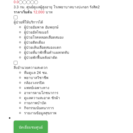
0.0
3.3 กม. ศูนย์ดูแลผู้สูงอายุ โรงพยาบาลบางปะกอก รังสิต2
ราคาเริ่มต้น
12,000
บาท
ผู้ป่วยที่ให้บริการได้
ผู้ป่วยอัมพาต อัมพฤกษ์
ผู้ป่วยอัลไซเมอร์
ผู้ป่วยโรคหลอดเลือดสมอง
ผู้ป่วยติดเตียง
ผู้ป่วยเส้นเลือดสมองแตก
ผู้ป่วยที่มาพักฟื้นทำแผลกดทับ
ผู้ป่วยพักฟื้นหลังผ่าตัด
สิ่งอำนวยความสะดวก
ทีมดูแล 24 ชม.
พยาบาลวิชาชีพ
กล้องวงจรปิด
แพทย์เฉพาะทาง
อาหารตามโภชนาการ
ดูแลความสะอาด ซักผ้า
กายภาพบำบัด
กิจกรรมนันทนาการ
รายงานข้อมูลสุขภาพ
นัดเยี่ยมชมศูนย์