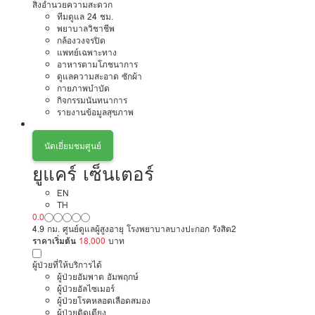
สิ่งอำนวยความสะดวก
ทีมดูแล 24 ชม.
พยาบาลวิชาชีพ
กล้องวงจรปิด
แพทย์เฉพาะทาง
อาหารตามโภชนาการ
ดูแลความสะอาด ซักผ้า
กายภาพบำบัด
กิจกรรมนันทนาการ
รายงานข้อมูลสุขภาพ
นัดเยี่ยมชมศูนย์
ยูแคร์ เซ็นเตอร์
EN
TH
0.0
4.9 กม. ศูนย์ดูแลผู้สูงอายุ โรงพยาบาลบางปะกอก รังสิต2
ราคาเริ่มต้น
18,000
บาท
ผู้ป่วยที่ให้บริการได้
ผู้ป่วยอัมพาต อัมพฤกษ์
ผู้ป่วยอัลไซเมอร์
ผู้ป่วยโรคหลอดเลือดสมอง
ผู้ป่วยติดเตียง