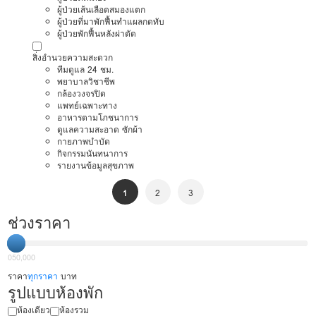
ผู้ป่วยเส้นเลือดสมองแตก
ผู้ป่วยที่มาพักฟื้นทำแผลกดทับ
ผู้ป่วยพักฟื้นหลังผ่าตัด
สิ่งอำนวยความสะดวก
ทีมดูแล 24 ชม.
พยาบาลวิชาชีพ
กล้องวงจรปิด
แพทย์เฉพาะทาง
อาหารตามโภชนาการ
ดูแลความสะอาด ซักผ้า
กายภาพบำบัด
กิจกรรมนันทนาการ
รายงานข้อมูลสุขภาพ
1
2
3
ช่วงราคา
0
50,000
ราคา
ทุกราคา
บาท
รูปแบบห้องพัก
ห้องเดียว
ห้องรวม