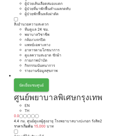
ผู้ป่วยเส้นเลือดสมองแตก
ผู้ป่วยที่มาพักฟื้นทำแผลกดทับ
ผู้ป่วยพักฟื้นหลังผ่าตัด
สิ่งอำนวยความสะดวก
ทีมดูแล 24 ชม.
พยาบาลวิชาชีพ
กล้องวงจรปิด
แพทย์เฉพาะทาง
อาหารตามโภชนาการ
ดูแลความสะอาด ซักผ้า
กายภาพบำบัด
กิจกรรมนันทนาการ
รายงานข้อมูลสุขภาพ
นัดเยี่ยมชมศูนย์
ศูนย์พยาบาลพิเศษกรุงเทพ
EN
TH
0.0
4.4 กม. ศูนย์ดูแลผู้สูงอายุ โรงพยาบาลบางปะกอก รังสิต2
ราคาเริ่มต้น
15,000
บาท