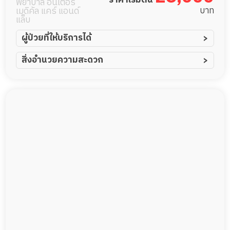
พยาบาล อินเตอร์
บาท
เมดิคัล แคร์ แอนด์
แล็บ
ผู้ป่วยที่ให้บริการได้
ผู้ป่วยอัมพาต อัมพฤกษ์
สิ่งอำนวยความสะดวก
ผู้ป่วยอัลไซเมอร์
ทีมดูแล 24 ชม.
ผู้ป่วยโรคหลอดเลือดสมอง
พยาบาลวิชาชีพ
ผู้ป่วยติดเตียง
กล้องวงจรปิด
ผู้ป่วยเส้นเลือดสมองแตก
แพทย์เฉพาะทาง
ผู้ป่วยที่มาพักฟื้นทำแผลกดทับ
อาหารตามโภชนาการ
ผู้ป่วยพักฟื้นหลังผ่าตัด
ดูแลความสะอาด ซักผ้า
กายภาพบำบัด
กิจกรรมนันทนาการ
รายงานข้อมูลสุขภาพ