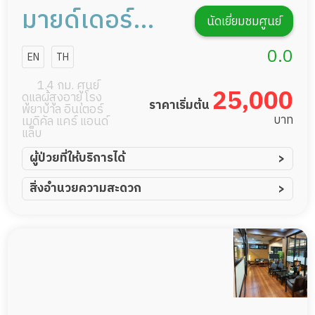
มายด์เดอร์
นัดเยี่ยมชมศูนย์
ซีเนียร์โฮม
0.0
EN
TH
1.4 กม. ศูนย์
25,000
ดูแลผู้สูงอายุ โรง
ราคาเริ่มต้น
พยาบาล อินเตอร์
บาท
เมดิคัล แคร์ แอนด์
แล็บ
ผู้ป่วยที่ให้บริการได้
ผู้ป่วยอัมพาต อัมพฤกษ์
สิ่งอำนวยความสะดวก
ผู้ป่วยอัลไซเมอร์
ทีมดูแล 24 ชม.
ผู้ป่วยโรคหลอดเลือดสมอง
พยาบาลวิชาชีพ
ผู้ป่วยติดเตียง
กล้องวงจรปิด
ผู้ป่วยเส้นเลือดสมองแตก
แพทย์เฉพาะทาง
ผู้ป่วยที่มาพักฟื้นทำแผลกดทับ
อาหารตามโภชนาการ
ผู้ป่วยพักฟื้นหลังผ่าตัด