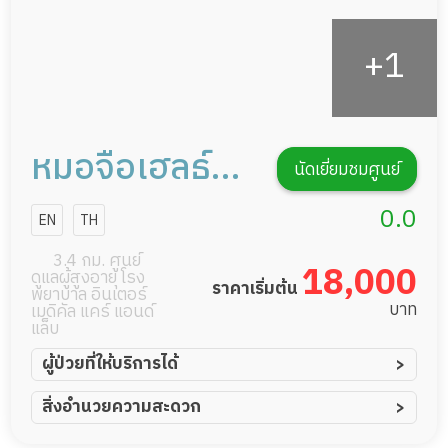
หมอจือเฮลธ์
นัดเยี่ยมชมศูนย์
แคร์
0.0
EN
TH
3.4 กม. ศูนย์
18,000
ดูแลผู้สูงอายุ โรง
ราคาเริ่มต้น
พยาบาล อินเตอร์
บาท
เมดิคัล แคร์ แอนด์
แล็บ
ผู้ป่วยที่ให้บริการได้
ผู้ป่วยอัมพาต อัมพฤกษ์
สิ่งอำนวยความสะดวก
ผู้ป่วยอัลไซเมอร์
ทีมดูแล 24 ชม.