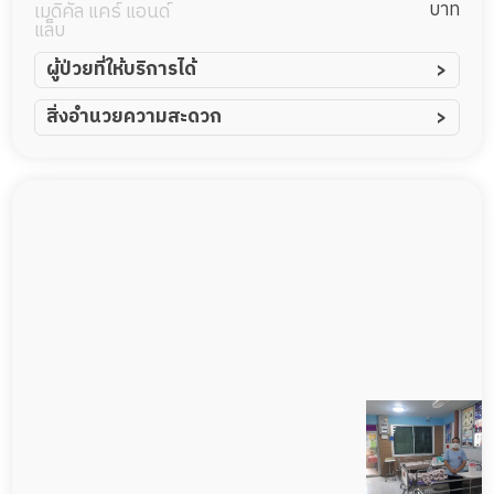
บาท
เมดิคัล แคร์ แอนด์
แล็บ
ผู้ป่วยที่ให้บริการได้
ผู้ป่วยอัมพาต อัมพฤกษ์
สิ่งอำนวยความสะดวก
ผู้ป่วยอัลไซเมอร์
ทีมดูแล 24 ชม.
ผู้ป่วยโรคหลอดเลือดสมอง
พยาบาลวิชาชีพ
ผู้ป่วยติดเตียง
กล้องวงจรปิด
ผู้ป่วยเส้นเลือดสมองแตก
แพทย์เฉพาะทาง
ผู้ป่วยที่มาพักฟื้นทำแผลกดทับ
อาหารตามโภชนาการ
ผู้ป่วยพักฟื้นหลังผ่าตัด
ดูแลความสะอาด ซักผ้า
กายภาพบำบัด
กิจกรรมนันทนาการ
รายงานข้อมูลสุขภาพ
Messenger