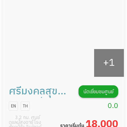
ดูแลความสะอาด ซักผ้า
กายภาพบำบัด
กิจกรรมนันทนาการ
รายงานข้อมูลสุขภาพ
ศรีมงคลสุข
นัดเยี่ยมชมศูนย์
เนอร์สซิ่งแคร์
0.0
EN
TH
3.2 กม. ศูนย์
18,000
ดูแลผู้สูงอายุ โรง
ราคาเริ่มต้น