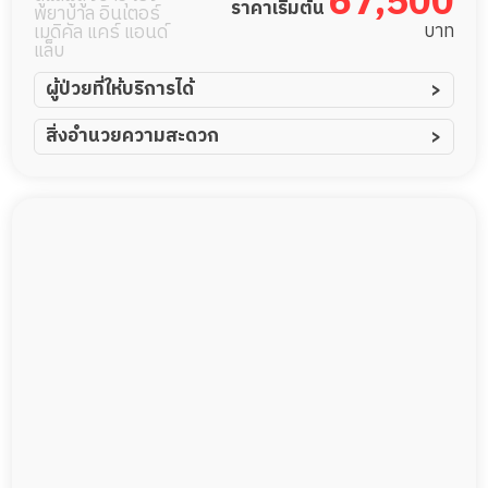
67,500
ราคาเริ่มต้น
พยาบาล อินเตอร์
บาท
เมดิคัล แคร์ แอนด์
แล็บ
ผู้ป่วยที่ให้บริการได้
ผู้ป่วยอัมพาต อัมพฤกษ์
สิ่งอำนวยความสะดวก
ผู้ป่วยอัลไซเมอร์
ทีมดูแล 24 ชม.
ผู้ป่วยโรคหลอดเลือดสมอง
ฟิตเนส
ผู้ป่วยติดเตียง
สระว่ายน้ำ
ผู้ป่วยเส้นเลือดสมองแตก
พยาบาลวิชาชีพ
ผู้ป่วยที่มาพักฟื้นทำแผลกดทับ
กล้องวงจรปิด
ผู้ป่วยพักฟื้นหลังผ่าตัด
แพทย์เฉพาะทาง
อาหารตามโภชนาการ
ดูแลความสะอาด ซักผ้า
กายภาพบำบัด
กิจกรรมนันทนาการ