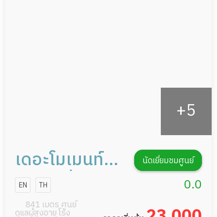
ดูแลความสะอาด ซักผ้า
กายภาพบำบัด
กิจกรรมนันทนาการ
รายงานข้อมูลสุขภาพ
เดอะโมเมนท์
นัดเยี่ยมชมศูนย์
เนอร์สซิ่งโฮม
0.0
EN
TH
841 เมตร ศูนย์
23,000
ดูแลผู้สูงอายุ โรง