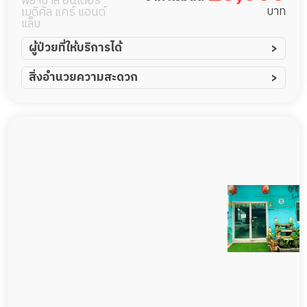
พยาบาล อินเตอร์
บาท
เมดิคัล แคร์ แอนด์
แล็บ
ผู้ป่วยที่ให้บริการได้
ผู้ป่วยอัมพาต อัมพฤกษ์
สิ่งอำนวยความสะดวก
ผู้ป่วยอัลไซเมอร์
ทีมดูแล 24 ชม.
ผู้ป่วยโรคหลอดเลือดสมอง
พยาบาลวิชาชีพ
ผู้ป่วยติดเตียง
กล้องวงจรปิด
ผู้ป่วยเส้นเลือดสมองแตก
แพทย์เฉพาะทาง
ผู้ป่วยที่มาพักฟื้นทำแผลกดทับ
อาหารตามโภชนาการ
ผู้ป่วยพักฟื้นหลังผ่าตัด
ดูแลความสะอาด ซักผ้า
กายภาพบำบัด
กิจกรรมนันทนาการ
รายงานข้อมูลสุขภาพ