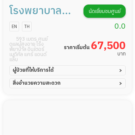
โรงพยาบาลผู้
นัดเยี่ยมชมศูนย์
สูงอายุและ
0.0
EN
TH
ศูนย์
593 เมตร ศูนย์
67,500
ดูแลผู้สูงอายุ โรง
เวชศาสตร์
ราคาเริ่มต้น
พยาบาล อินเตอร์
บาท
เมดิคัล แคร์ แอนด์
แล็บ
ฟื้นฟู
ผู้ป่วยที่ให้บริการได้
ผู้ป่วยอัมพาต อัมพฤกษ์
สิ่งอำนวยความสะดวก
ผู้ป่วยอัลไซเมอร์
ทีมดูแล 24 ชม.
ผู้ป่วยโรคหลอดเลือดสมอง
ฟิตเนส
ผู้ป่วยติดเตียง
สระว่ายน้ำ
ผู้ป่วยเส้นเลือดสมองแตก
พยาบาลวิชาชีพ
ผู้ป่วยที่มาพักฟื้นทำแผลกดทับ
กล้องวงจรปิด