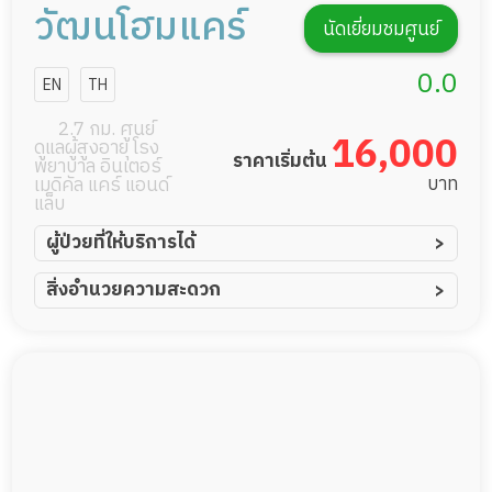
วัฒนโฮมแคร์
นัดเยี่ยมชมศูนย์
0.0
EN
TH
2.7 กม. ศูนย์
16,000
ดูแลผู้สูงอายุ โรง
ราคาเริ่มต้น
พยาบาล อินเตอร์
บาท
เมดิคัล แคร์ แอนด์
แล็บ
ผู้ป่วยที่ให้บริการได้
ผู้ป่วยอัมพาต อัมพฤกษ์
สิ่งอำนวยความสะดวก
ผู้ป่วยอัลไซเมอร์
ทีมดูแล 24 ชม.
ผู้ป่วยโรคหลอดเลือดสมอง
พยาบาลวิชาชีพ
ผู้ป่วยติดเตียง
กล้องวงจรปิด
ผู้ป่วยที่มาพักฟื้นทำแผลกดทับ
แพทย์เฉพาะทาง
ผู้ป่วยพักฟื้นหลังผ่าตัด
อาหารตามโภชนาการ