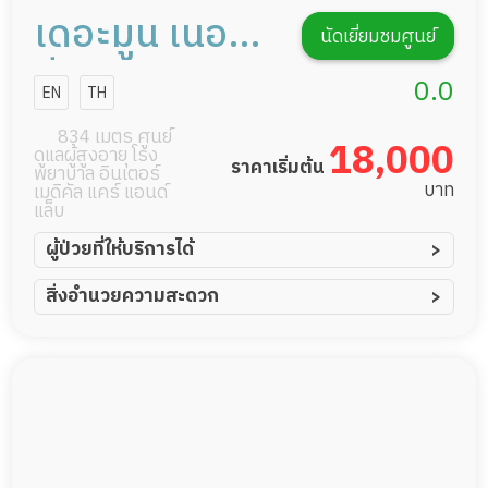
เดอะมูน เนอร์ส
นัดเยี่ยมชมศูนย์
ซิ่งโฮม
0.0
EN
TH
834 เมตร ศูนย์
18,000
ดูแลผู้สูงอายุ โรง
ราคาเริ่มต้น
พยาบาล อินเตอร์
บาท
เมดิคัล แคร์ แอนด์
แล็บ
ผู้ป่วยที่ให้บริการได้
ผู้ป่วยอัมพาต อัมพฤกษ์
สิ่งอำนวยความสะดวก
ผู้ป่วยอัลไซเมอร์
ทีมดูแล 24 ชม.
ผู้ป่วยโรคหลอดเลือดสมอง
พยาบาลวิชาชีพ
ผู้ป่วยติดเตียง
กล้องวงจรปิด
ผู้ป่วยเส้นเลือดสมองแตก
แพทย์เฉพาะทาง
ผู้ป่วยที่มาพักฟื้นทำแผลกดทับ
อาหารตามโภชนาการ
ผู้ป่วยพักฟื้นหลังผ่าตัด