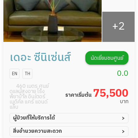
เดอะ ซีนิเซ่นส์
นัดเยี่ยมชมศูนย์
0.0
EN
TH
460 เมตร ศูนย์
75,500
ดูแลผู้สูงอายุ โรง
ราคาเริ่มต้น
พยาบาล อินเตอร์
บาท
เมดิคัล แคร์ แอนด์
แล็บ
ผู้ป่วยที่ให้บริการได้
ผู้ป่วยอัมพาต อัมพฤกษ์
สิ่งอำนวยความสะดวก
ผู้ป่วยอัลไซเมอร์