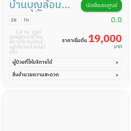
บ้านบุญล้อม
นัดเยี่ยมชมศูนย์
เนิร์สซิ่งโฮม
0.0
EN
TH
(เขตตลิ่งชัน)
3.4 กม. ศูนย์
19,000
ดูแลผู้สูงอายุ โรง
ราคาเริ่มต้น
พยาบาล อินเตอร์
บาท
เมดิคัล แคร์ แอนด์
แล็บ
ผู้ป่วยที่ให้บริการได้
ผู้ป่วยอัมพาต อัมพฤกษ์
สิ่งอำนวยความสะดวก
ผู้ป่วยอัลไซเมอร์
ทีมดูแล 24 ชม.
ผู้ป่วยโรคหลอดเลือดสมอง
พยาบาลวิชาชีพ
ผู้ป่วยติดเตียง
กล้องวงจรปิด
ผู้ป่วยเส้นเลือดสมองแตก
แพทย์เฉพาะทาง
ผู้ป่วยที่มาพักฟื้นทำแผลกดทับ
อาหารตามโภชนาการ
ผู้ป่วยพักฟื้นหลังผ่าตัด
ดูแลความสะอาด ซักผ้า