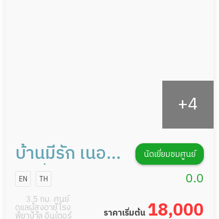
กายภาพบำบัด
กิจกรรมนันทนาการ
รายงานข้อมูลสุขภาพ
บ้านมีรัก เนอ
นัดเยี่ยมชมศูนย์
ร์สซิ่งโฮม
0.0
EN
TH
3.5 กม. ศูนย์
18,000
ดูแลผู้สูงอายุ โรง
ราคาเริ่มต้น
พยาบาล อินเตอร์