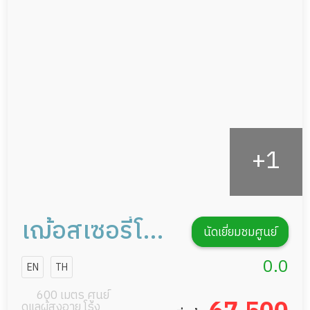
ผู้ป่วยพักฟื้นหลังผ่าตัด
แพทย์เฉพาะทาง
อาหารตามโภชนาการ
ดูแลความสะอาด ซักผ้า
กายภาพบำบัด
กิจกรรมนันทนาการ
รายงานข้อมูลสุขภาพ
เฌ้อสเซอรี่โฮม
นัดเยี่ยมชมศูนย์
พรีเมียม ซีเนียร์
0.0
EN
TH
แคร์
600 เมตร ศูนย์
ดูแลผู้สูงอายุ โรง