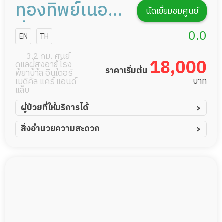
ทองทิพย์เนอส
นัดเยี่ยมชมศูนย์
ซิ่งโฮม
0.0
EN
TH
3.2 กม. ศูนย์
18,000
ดูแลผู้สูงอายุ โรง
ราคาเริ่มต้น
พยาบาล อินเตอร์
บาท
เมดิคัล แคร์ แอนด์
แล็บ
ผู้ป่วยที่ให้บริการได้
ผู้ป่วยอัมพาต อัมพฤกษ์
สิ่งอำนวยความสะดวก
ผู้ป่วยอัลไซเมอร์
ทีมดูแล 24 ชม.
ผู้ป่วยโรคหลอดเลือดสมอง
พยาบาลวิชาชีพ
ผู้ป่วยติดเตียง
กล้องวงจรปิด
ผู้ป่วยเส้นเลือดสมองแตก
แพทย์เฉพาะทาง
ผู้ป่วยที่มาพักฟื้นทำแผลกดทับ
อาหารตามโภชนาการ
ผู้ป่วยพักฟื้นหลังผ่าตัด
ดูแลความสะอาด ซักผ้า