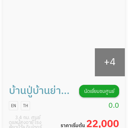
กายภาพบำบัด
กิจกรรมนันทนาการ
รายงานข้อมูลสุขภาพ
บ้านปู่บ้านย่่า
นัดเยี่ยมชมศูนย์
สาขาจรัญ 37
0.0
EN
TH
3.4 กม. ศูนย์
22,000
ดูแลผู้สูงอายุ โรง
ราคาเริ่มต้น
พยาบาล อินเตอร์