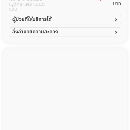
บาท
เมดิคัล แคร์ แอนด์
แล็บ
ผู้ป่วยที่ให้บริการได้
ผู้ป่วยอัมพาต อัมพฤกษ์
สิ่งอำนวยความสะดวก
ผู้ป่วยอัลไซเมอร์
ทีมดูแล 24 ชม.
ผู้ป่วยโรคหลอดเลือดสมอง
พยาบาลวิชาชีพ
ผู้ป่วยติดเตียง
กล้องวงจรปิด
ผู้ป่วยเส้นเลือดสมองแตก
แพทย์เฉพาะทาง
ผู้ป่วยที่มาพักฟื้นทำแผลกดทับ
อาหารตามโภชนาการ
ผู้ป่วยพักฟื้นหลังผ่าตัด
ดูแลความสะอาด ซักผ้า
กายภาพบำบัด
กิจกรรมนันทนาการ
รายงานข้อมูลสุขภาพ