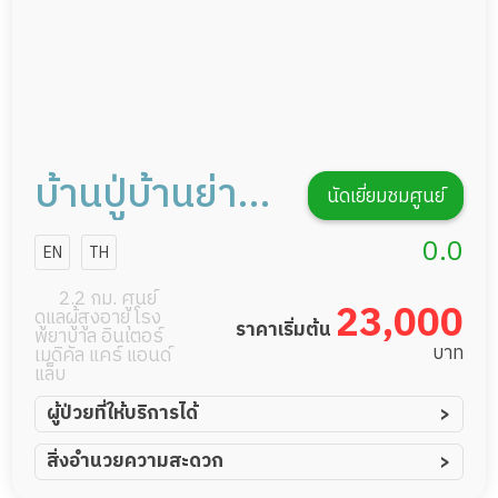
บ้านปู่บ้านย่่า
นัดเยี่ยมชมศูนย์
สาขาจรัญ 13
0.0
EN
TH
2.2 กม. ศูนย์
23,000
ดูแลผู้สูงอายุ โรง
ราคาเริ่มต้น
พยาบาล อินเตอร์
บาท
เมดิคัล แคร์ แอนด์
แล็บ
ผู้ป่วยที่ให้บริการได้
ผู้ป่วยอัมพาต อัมพฤกษ์
สิ่งอำนวยความสะดวก
ผู้ป่วยอัลไซเมอร์
ทีมดูแล 24 ชม.