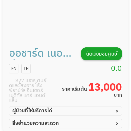
รายงานข้อมูลสุขภาพ
ออชาร์ด เนอร์ส
นัดเยี่ยมชมศูนย์
ซิ่งโฮม
0.0
EN
TH
827 เมตร ศูนย์
13,000
ดูแลผู้สูงอายุ โรง
ราคาเริ่มต้น
พยาบาล อินเตอร์
บาท
เมดิคัล แคร์ แอนด์
แล็บ
ผู้ป่วยที่ให้บริการได้
ผู้ป่วยอัมพาต อัมพฤกษ์
สิ่งอำนวยความสะดวก
ผู้ป่วยอัลไซเมอร์