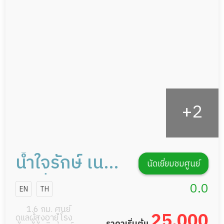
ดูแลความสะอาด ซักผ้า
กายภาพบำบัด
กิจกรรมนันทนาการ
รายงานข้อมูลสุขภาพ
น้ำใจรักษ์ เนอ
นัดเยี่ยมชมศูนย์
ร์สซิ่งโฮม
0.0
EN
TH
1.6 กม. ศูนย์
25,000
ดูแลผู้สูงอายุ โรง
ราคาเริ่มต้น