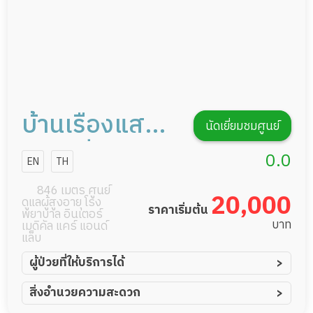
บ้านเรืองแสง
นัดเยี่ยมชมศูนย์
เนอสซิ่งโฮม
0.0
EN
TH
846 เมตร ศูนย์
20,000
ดูแลผู้สูงอายุ โรง
ราคาเริ่มต้น
พยาบาล อินเตอร์
บาท
เมดิคัล แคร์ แอนด์
แล็บ
ผู้ป่วยที่ให้บริการได้
ผู้ป่วยอัมพาต อัมพฤกษ์
สิ่งอำนวยความสะดวก
ผู้ป่วยอัลไซเมอร์