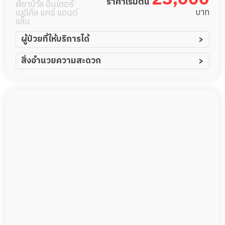
ราคาเริ่มต้น
พยาบาล อินเตอร์
บาท
เมดิคัล แคร์ แอนด์
แล็บ
ผู้ป่วยที่ให้บริการได้
ผู้ป่วยอัมพาต อัมพฤกษ์
สิ่งอำนวยความสะดวก
ผู้ป่วยอัลไซเมอร์
ทีมดูแล 24 ชม.
ผู้ป่วยโรคหลอดเลือดสมอง
พยาบาลวิชาชีพ
ผู้ป่วยติดเตียง
กล้องวงจรปิด
ผู้ป่วยเส้นเลือดสมองแตก
แพทย์เฉพาะทาง
ผู้ป่วยที่มาพักฟื้นทำแผลกดทับ
อาหารตามโภชนาการ
ผู้ป่วยพักฟื้นหลังผ่าตัด
ดูแลความสะอาด ซักผ้า
กายภาพบำบัด
กิจกรรมนันทนาการ
รายงานข้อมูลสุขภาพ