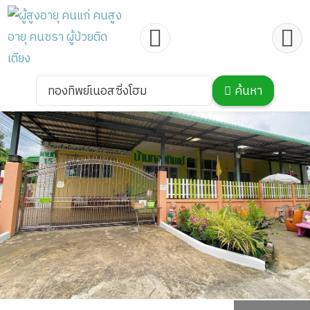
ทองทิพย์เนอสซิ่งโฮม
ค้นหา