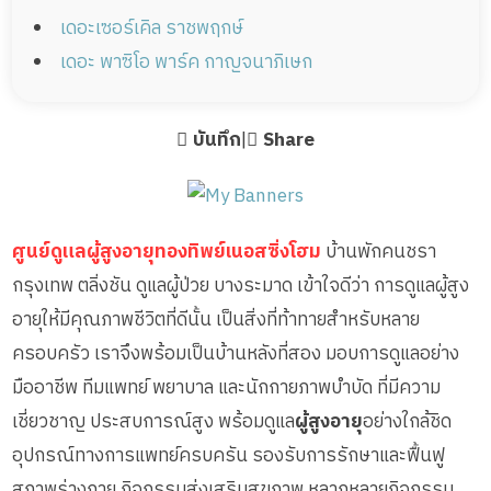
เดอะเซอร์เคิล ราชพฤกษ์
เดอะ พาซิโอ พาร์ค กาญจนาภิเษก
บันทึก
|
Share
ศูนย์ดูแลผู้สูงอายุทองทิพย์เนอสซิ่งโฮม
บ้านพักคนชรา
กรุงเทพ ตลิ่งชัน ดูแลผู้ป่วย บางระมาด เข้าใจดีว่า การดูแลผู้สูง
อายุให้มีคุณภาพชีวิตที่ดีนั้น เป็นสิ่งที่ท้าทายสำหรับหลาย
ครอบครัว เราจึงพร้อมเป็นบ้านหลังที่สอง มอบการดูแลอย่าง
มืออาชีพ ทีมแพทย์ พยาบาล และนักกายภาพบำบัด ที่มีความ
เชี่ยวชาญ ประสบการณ์สูง พร้อมดูแล
ผู้สูงอายุ
อย่างใกล้ชิด
อุปกรณ์ทางการแพทย์ครบครัน รองรับการรักษาและฟื้นฟู
สภาพร่างกาย กิจกรรมส่งเสริมสุขภาพ หลากหลายกิจกรรม