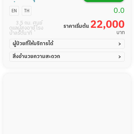
ซิ่งโฮม
0.0
EN
TH
22,000
3.5 กม. ศูนย์
ราคาเริ่มต้น
ดูแลผู้สูงอายุ โรง
บาท
บาลรัตนาที
ผู้ป่วยที่ให้บริการได้
ผู้ป่วยอัมพาต อัมพฤกษ์
สิ่งอำนวยความสะดวก
ผู้ป่วยอัลไซเมอร์
ทีมดูแล 24 ชม.
ผู้ป่วยโรคหลอดเลือดสมอง
พยาบาลวิชาชีพ
ผู้ป่วยติดเตียง
กล้องวงจรปิด
ผู้ป่วยเส้นเลือดสมองแตก
แพทย์เฉพาะทาง
ผู้ป่วยที่มาพักฟื้นทำแผลกดทับ
อาหารตามโภชนาการ
ผู้ป่วยพักฟื้นหลังผ่าตัด
ดูแลความสะอาด ซักผ้า
กายภาพบำบัด
กิจกรรมนันทนาการ