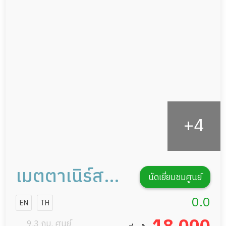
ผู้ป่วยพักฟื้นหลังผ่าตัด
ดูแลความสะอาด ซักผ้า
กายภาพบำบัด
กิจกรรมนันทนาการ
รายงานข้อมูลสุขภาพ
เมตตาเนิร์สซิง
นัดเยี่ยมชมศูนย์
แคร์
0.0
EN
TH
9.3 กม. ศูนย์