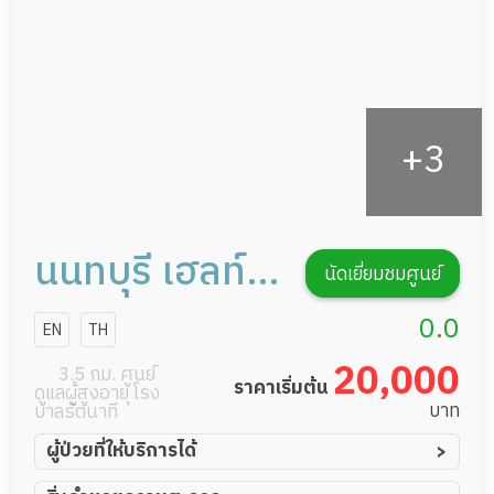
รายงานข้อมูลสุขภาพ
นนทบุรี เฮลท์
นัดเยี่ยมชมศูนย์
แคร์
0.0
EN
TH
20,000
3.5 กม. ศูนย์
ราคาเริ่มต้น
ดูแลผู้สูงอายุ โรง
บาท
บาลรัตนาที
ผู้ป่วยที่ให้บริการได้
ผู้ป่วยอัมพาต อัมพฤกษ์