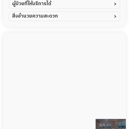
ผู้ป่วยที่ให้บริการได้
ผู้ป่วยอัมพาต อัมพฤกษ์
สิ่งอำนวยความสะดวก
ผู้ป่วยอัลไซเมอร์
ทีมดูแล 24 ชม.
ผู้ป่วยโรคหลอดเลือดสมอง
พยาบาลวิชาชีพ
ผู้ป่วยติดเตียง
กล้องวงจรปิด
ผู้ป่วยเส้นเลือดสมองแตก
อาหารตามโภชนาการ
ผู้ป่วยที่มาพักฟื้นทำแผลกดทับ
ดูแลความสะอาด ซักผ้า
ผู้ป่วยพักฟื้นหลังผ่าตัด
กายภาพบำบัด
กิจกรรมนันทนาการ
รายงานข้อมูลสุขภาพ