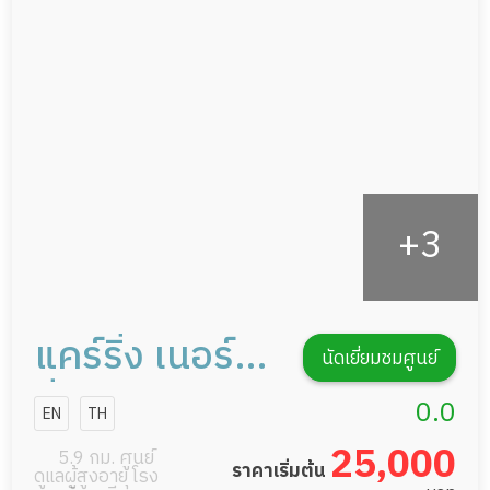
ดูแลความสะอาด ซักผ้า
กายภาพบำบัด
แคร์ริ่ง เนอร์ส
นัดเยี่ยมชมศูนย์
ซิ่ง โฮม
0.0
EN
TH
25,000
5.9 กม. ศูนย์
ราคาเริ่มต้น
ดูแลผู้สูงอายุ โรง