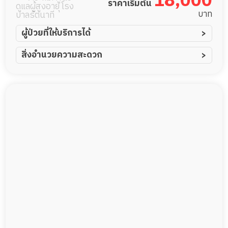
18,000
ราคาเริ่มต้น
ดูแลผู้สูงอายุ โรง
บาท
บาลรัตนาที
ผู้ป่วยที่ให้บริการได้
ผู้ป่วยอัมพาต อัมพฤกษ์
สิ่งอำนวยความสะดวก
ผู้ป่วยอัลไซเมอร์
ทีมดูแล 24 ชม.
ผู้ป่วยโรคหลอดเลือดสมอง
พยาบาลวิชาชีพ
ผู้ป่วยติดเตียง
กายภาพบำบัด
ผู้ป่วยเส้นเลือดสมองแตก
รายงานข้อมูลสุขภาพ
ผู้ป่วยที่มาพักฟื้นทำแผลกดทับ
ผู้ป่วยพักฟื้นหลังผ่าตัด
Messenger