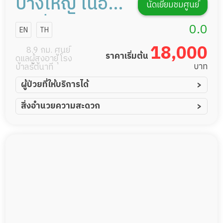
บางใหญ่ เนอ
นัดเยี่ยมชมศูนย์
ร์สซิ่งโฮม
0.0
EN
TH
18,000
8.9 กม. ศูนย์
ราคาเริ่มต้น
ดูแลผู้สูงอายุ โรง
บาท
บาลรัตนาที
ผู้ป่วยที่ให้บริการได้
ผู้ป่วยอัมพาต อัมพฤกษ์
สิ่งอำนวยความสะดวก
ผู้ป่วยอัลไซเมอร์
ทีมดูแล 24 ชม.
ผู้ป่วยโรคหลอดเลือดสมอง
พยาบาลวิชาชีพ
ผู้ป่วยติดเตียง
กล้องวงจรปิด
ผู้ป่วยเส้นเลือดสมองแตก
แพทย์เฉพาะทาง
ผู้ป่วยที่มาพักฟื้นทำแผลกดทับ
อาหารตามโภชนาการ
ผู้ป่วยพักฟื้นหลังผ่าตัด
ดูแลความสะอาด ซักผ้า
กายภาพบำบัด