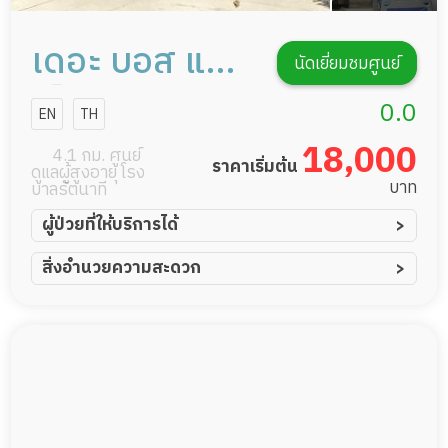
เดอะ บอส แคร์
นัดเยี่ยมชมศูนย์
เซ็นเตอร์ การ
0.0
EN
TH
ดูแลผู้สูงอายุ
18,000
4.1 กม. ศูนย์
ราคาเริ่มต้น
ดูแลผู้สูงอายุ โรง
หรือผู้มีภาวะพึ่ง
บาท
บาลรัตนาที
พิง
ผู้ป่วยที่ให้บริการได้
ผู้ป่วยอัมพาต อัมพฤกษ์
สิ่งอำนวยความสะดวก
ผู้ป่วยอัลไซเมอร์
ทีมดูแล 24 ชม.
ผู้ป่วยโรคหลอดเลือดสมอง
พยาบาลวิชาชีพ
ผู้ป่วยติดเตียง
กล้องวงจรปิด
ผู้ป่วยเส้นเลือดสมองแตก
แพทย์เฉพาะทาง
ผู้ป่วยที่มาพักฟื้นทำแผลกดทับ
อาหารตามโภชนาการ
ผู้ป่วยพักฟื้นหลังผ่าตัด