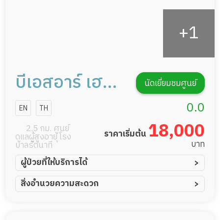
บีเอสอาร์ เฮลท์
นัดเยี่ยมชมศูนย์
แคร์
0.0
EN
TH
18,000
2.5 กม. ศูนย์
ราคาเริ่มต้น
ดูแลผู้สูงอายุ โรง
บาท
บาลรัตนาที
ผู้ป่วยที่ให้บริการได้
ผู้ป่วยอัมพาต อัมพฤกษ์
สิ่งอำนวยความสะดวก
ผู้ป่วยอัลไซเมอร์
ทีมดูแล 24 ชม.
ผู้ป่วยโรคหลอดเลือดสมอง
พยาบาลวิชาชีพ