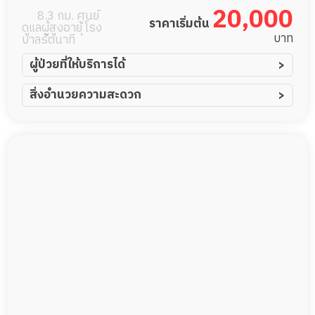
ดูแลผู้สูงอายุ
20,000
8.3 กม. ศูนย์
ราคาเริ่มต้น
ดูแลผู้สูงอายุ โรง
หรือผู้มีภาวะพึ่ง
บาท
บาลรัตนาที
พิง
ผู้ป่วยที่ให้บริการได้
ผู้ป่วยอัมพาต อัมพฤกษ์
สิ่งอำนวยความสะดวก
ผู้ป่วยอัลไซเมอร์
ทีมดูแล 24 ชม.
ผู้ป่วยโรคหลอดเลือดสมอง
พยาบาลวิชาชีพ
ผู้ป่วยติดเตียง
กล้องวงจรปิด
ผู้ป่วยเส้นเลือดสมองแตก
แพทย์เฉพาะทาง
ผู้ป่วยที่มาพักฟื้นทำแผลกดทับ
อาหารตามโภชนาการ
ผู้ป่วยพักฟื้นหลังผ่าตัด
ดูแลความสะอาด ซักผ้า
กายภาพบำบัด
กิจกรรมนันทนาการ
รายงานข้อมูลสุขภาพ