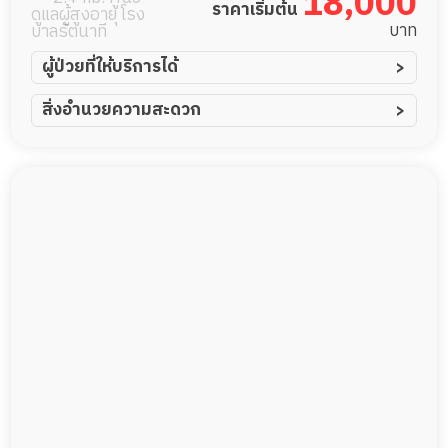
18,000
ราคาเริ่มต้น
ดูแลผู้สูงอายุ โรง
บาท
บาลรัตนาที
ผู้ป่วยที่ให้บริการได้
ผู้ป่วยอัมพาต อัมพฤกษ์
สิ่งอำนวยความสะดวก
ผู้ป่วยอัลไซเมอร์
ทีมดูแล 24 ชม.
ผู้ป่วยโรคหลอดเลือดสมอง
พยาบาลวิชาชีพ
ผู้ป่วยติดเตียง
กล้องวงจรปิด
ผู้ป่วยเส้นเลือดสมองแตก
แพทย์เฉพาะทาง
ผู้ป่วยที่มาพักฟื้นทำแผลกดทับ
อาหารตามโภชนาการ
ผู้ป่วยพักฟื้นหลังผ่าตัด
ดูแลความสะอาด ซักผ้า
กายภาพบำบัด
กิจกรรมนันทนาการ
รายงานข้อมูลสุขภาพ