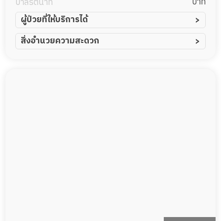
บาท
บาลรัตนาที
ผู้ป่วยที่ให้บริการได้
ผู้ป่วยอัมพาต อัมพฤกษ์
สิ่งอำนวยความสะดวก
ผู้ป่วยอัลไซเมอร์
ทีมดูแล 24 ชม.
ผู้ป่วยโรคหลอดเลือดสมอง
พยาบาลวิชาชีพ
ผู้ป่วยติดเตียง
กล้องวงจรปิด
ผู้ป่วยเส้นเลือดสมองแตก
แพทย์เฉพาะทาง
ผู้ป่วยที่มาพักฟื้นทำแผลกดทับ
อาหารตามโภชนาการ
ผู้ป่วยพักฟื้นหลังผ่าตัด
ดูแลความสะอาด ซักผ้า
กายภาพบำบัด
กิจกรรมนันทนาการ
รายงานข้อมูลสุขภาพ