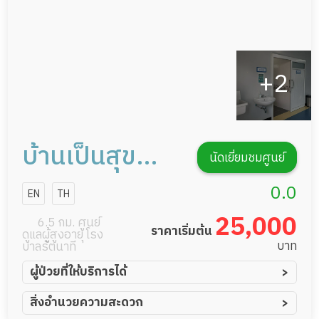
บ้านเป็นสุข
นัดเยี่ยมชมศูนย์
ศูนย์ดูแลผู้สูง
0.0
EN
TH
อายุ
25,000
6.5 กม. ศูนย์
ราคาเริ่มต้น
ดูแลผู้สูงอายุ โรง
บาท
บาลรัตนาที
ผู้ป่วยที่ให้บริการได้
ผู้ป่วยอัมพาต อัมพฤกษ์
สิ่งอำนวยความสะดวก
ผู้ป่วยอัลไซเมอร์