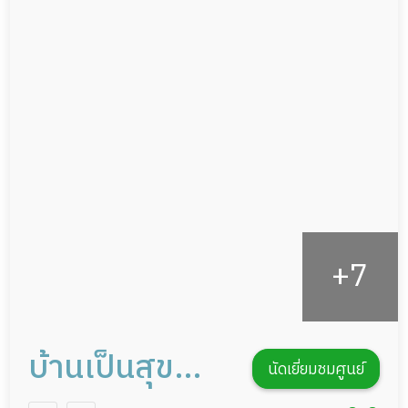
ผู้ป่วยเส้นเลือดสมองแตก
แพทย์เฉพาะทาง
ผู้ป่วยที่มาพักฟื้นทำแผลกดทับ
อาหารตามโภชนาการ
ผู้ป่วยพักฟื้นหลังผ่าตัด
ดูแลความสะอาด ซักผ้า
กายภาพบำบัด
กิจกรรมนันทนาการ
รายงานข้อมูลสุขภาพ
บ้านเป็นสุข
นัดเยี่ยมชมศูนย์