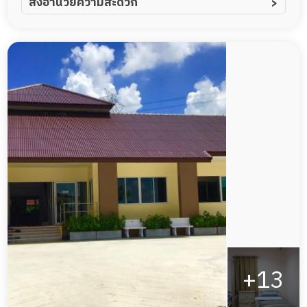
สิ่งอำนวยความสะดวก
ผู้ป่วยอัลไซเมอร์
ทีมดูแล 24 ชม.
ผู้ป่วยโรคหลอดเลือดสมอง
พยาบาลวิชาชีพ
ผู้ป่วยติดเตียง
กล้องวงจรปิด
ผู้ป่วยเส้นเลือดสมองแตก
แพทย์เฉพาะทาง
ผู้ป่วยที่มาพักฟื้นทำแผลกดทับ
อาหารตามโภชนาการ
ผู้ป่วยพักฟื้นหลังผ่าตัด
ดูแลความสะอาด ซักผ้า
กายภาพบำบัด
กิจกรรมนันทนาการ
รายงานข้อมูลสุขภาพ