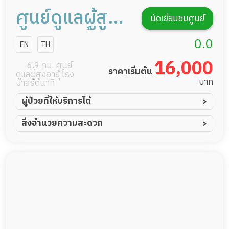
ศูนย์ดูแลผู้สูง
นัดเยี่ยมชมศูนย์
อายุ แฮปปี้ไลฟ์
0.0
EN
TH
เฮลธ์แคร์
16,000
6.9 กม. ศูนย์
ราคาเริ่มต้น
ดูแลผู้สูงอายุ โรง
บาท
บาลรัตนาที
ผู้ป่วยที่ให้บริการได้
ผู้ป่วยอัมพาต อัมพฤกษ์
สิ่งอำนวยความสะดวก
ผู้ป่วยอัลไซเมอร์
ทีมดูแล 24 ชม.
ผู้ป่วยโรคหลอดเลือดสมอง
พยาบาลวิชาชีพ
ผู้ป่วยติดเตียง
กล้องวงจรปิด
ผู้ป่วยเส้นเลือดสมองแตก
แพทย์เฉพาะทาง
ผู้ป่วยที่มาพักฟื้นทำแผลกดทับ
อาหารตามโภชนาการ
ผู้ป่วยพักฟื้นหลังผ่าตัด
ดูแลความสะอาด ซักผ้า