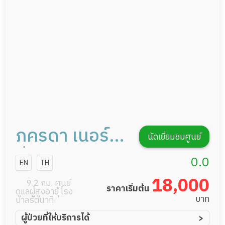
กิจกรรมนันทนาการ
รายงานข้อมูลสุขภาพ
ภครดา เนอร์ส
นัดเยี่ยมชมศูนย์
ซิ่งโฮม
0.0
EN
TH
18,000
9.2 กม. ศูนย์
ราคาเริ่มต้น
ดูแลผู้สูงอายุ โรง
บาท
บาลรัตนาที
ผู้ป่วยที่ให้บริการได้