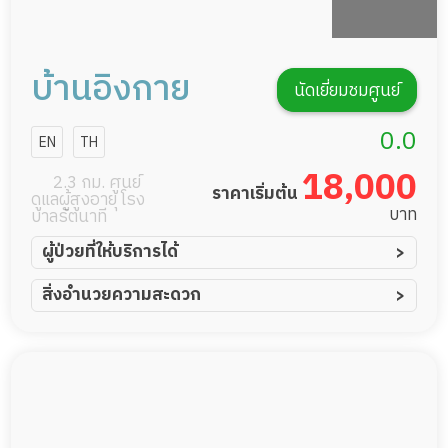
บ้านอิงกาย
นัดเยี่ยมชมศูนย์
0.0
EN
TH
18,000
2.3 กม. ศูนย์
ราคาเริ่มต้น
ดูแลผู้สูงอายุ โรง
บาท
บาลรัตนาที
ผู้ป่วยที่ให้บริการได้
ผู้ป่วยอัมพาต อัมพฤกษ์
สิ่งอำนวยความสะดวก
ผู้ป่วยอัลไซเมอร์
ทีมดูแล 24 ชม.
ผู้ป่วยโรคหลอดเลือดสมอง
พยาบาลวิชาชีพ
ผู้ป่วยติดเตียง
กล้องวงจรปิด
ผู้ป่วยเส้นเลือดสมองแตก
แพทย์เฉพาะทาง
ผู้ป่วยที่มาพักฟื้นทำแผลกดทับ