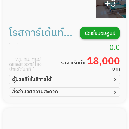
โรสการ์เด้นท์
นัดเยี่ยมชมศูนย์
เนอร์สซิ่งโฮม
0.0
18,000
7.1 กม. ศูนย์
ราคาเริ่มต้น
ดูแลผู้สูงอายุ โรง
บาท
บาลรัตนาที
ผู้ป่วยที่ให้บริการได้
ผู้ป่วยอัมพาต อัมพฤกษ์
สิ่งอำนวยความสะดวก
ผู้ป่วยอัลไซเมอร์
ทีมดูแล 24 ชม.
ผู้ป่วยโรคหลอดเลือดสมอง
พยาบาลวิชาชีพ
ผู้ป่วยติดเตียง
กล้องวงจรปิด
ผู้ป่วยเส้นเลือดสมองแตก
แพทย์เฉพาะทาง