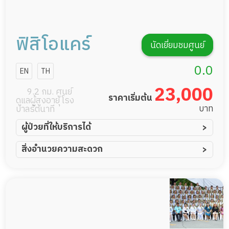
ฟิสิโอแคร์
นัดเยี่ยมชมศูนย์
0.0
EN
TH
23,000
9.2 กม. ศูนย์
ราคาเริ่มต้น
ดูแลผู้สูงอายุ โรง
บาท
บาลรัตนาที
ผู้ป่วยที่ให้บริการได้
ผู้ป่วยอัมพาต อัมพฤกษ์
สิ่งอำนวยความสะดวก
ผู้ป่วยอัลไซเมอร์
ทีมดูแล 24 ชม.
ผู้ป่วยโรคหลอดเลือดสมอง
พยาบาลวิชาชีพ
ผู้ป่วยติดเตียง
กล้องวงจรปิด
ผู้ป่วยเส้นเลือดสมองแตก
แพทย์เฉพาะทาง
ผู้ป่วยที่มาพักฟื้นทำแผลกดทับ
อาหารตามโภชนาการ