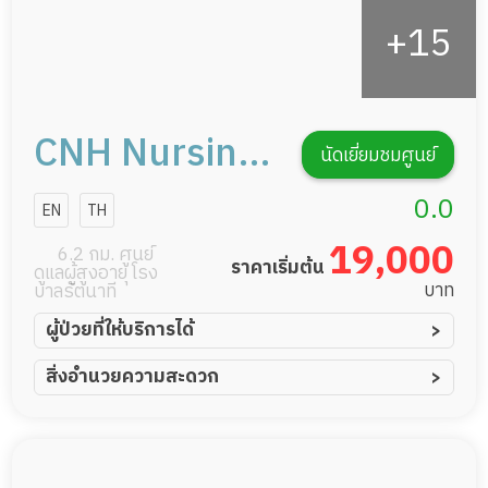
CNH Nursing
นัดเยี่ยมชมศูนย์
Home สาขา
0.0
EN
TH
บางบัวทอง
19,000
6.2 กม. ศูนย์
ราคาเริ่มต้น
ดูแลผู้สูงอายุ โรง
บาท
บาลรัตนาที
ผู้ป่วยที่ให้บริการได้
ผู้ป่วยอัมพาต อัมพฤกษ์
สิ่งอำนวยความสะดวก
ผู้ป่วยอัลไซเมอร์
ทีมดูแล 24 ชม.
ผู้ป่วยโรคหลอดเลือดสมอง
พยาบาลวิชาชีพ
ผู้ป่วยติดเตียง
กล้องวงจรปิด