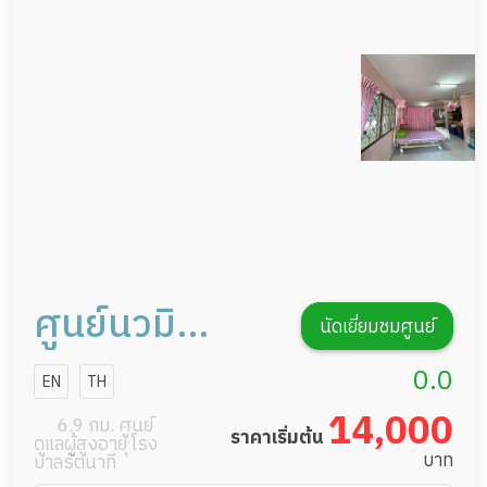
กายภาพบำบัด
กิจกรรมนันทนาการ
รายงานข้อมูลสุขภาพ
ศูนย์นวมิ
นัดเยี่ยมชมศูนย์
นทร์ธิเบศร์ เนอ
0.0
EN
TH
สซิ่งโฮม
14,000
6.9 กม. ศูนย์
ราคาเริ่มต้น
ดูแลผู้สูงอายุ โรง
บาท
บาลรัตนาที