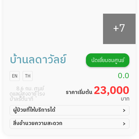
บ้านลดาวัลย์
นัดเยี่ยมชมศูนย์
0.0
EN
TH
23,000
8.6 กม. ศูนย์
ราคาเริ่มต้น
ดูแลผู้สูงอายุ โรง
บาท
บาลรัตนาที
ผู้ป่วยที่ให้บริการได้
ผู้ป่วยอัมพาต อัมพฤกษ์
สิ่งอำนวยความสะดวก
ผู้ป่วยอัลไซเมอร์
ทีมดูแล 24 ชม.