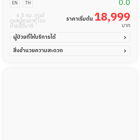
ศูนย์ดูแลผู้สูง
0.0
EN
TH
อายุ
18,999
6.5 กม. ศูนย์
ราคาเริ่มต้น
ดูแลผู้สูงอายุ โรง
บาท
บาลรัตนาที
ผู้ป่วยที่ให้บริการได้
ผู้ป่วยอัมพาต อัมพฤกษ์
สิ่งอำนวยความสะดวก
ผู้ป่วยอัลไซเมอร์
ทีมดูแล 24 ชม.
ผู้ป่วยโรคหลอดเลือดสมอง
พยาบาลวิชาชีพ
ผู้ป่วยติดเตียง
กล้องวงจรปิด
ผู้ป่วยเส้นเลือดสมองแตก
แพทย์เฉพาะทาง
ผู้ป่วยที่มาพักฟื้นทำแผลกดทับ
อาหารตามโภชนาการ
ผู้ป่วยพักฟื้นหลังผ่าตัด
ดูแลความสะอาด ซักผ้า
กายภาพบำบัด
กิจกรรมนันทนาการ
รายงานข้อมูลสุขภาพ