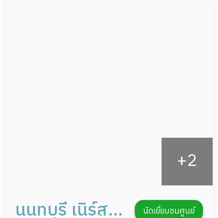
ผู้ป่วยติดเตียง
กล้องวงจรปิด
ผู้ป่วยเส้นเลือดสมองแตก
แพทย์เฉพาะทาง
ผู้ป่วยที่มาพักฟื้นทำแผลกดทับ
อาหารตามโภชนาการ
ผู้ป่วยพักฟื้นหลังผ่าตัด
ดูแลความสะอาด ซักผ้า
กายภาพบำบัด
กิจกรรมนันทนาการ
รายงานข้อมูลสุขภาพ
นนทบุรี เนิร์ส
นัดเยี่ยมชมศูนย์