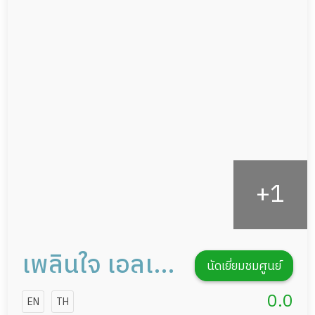
ผู้ป่วยที่มาพักฟื้นทำแผลกดทับ
อาหารตามโภชนาการ
ผู้ป่วยพักฟื้นหลังผ่าตัด
ดูแลความสะอาด ซักผ้า
กายภาพบำบัด
กิจกรรมนันทนาการ
รายงานข้อมูลสุขภาพ
เพลินใจ เอลเด
นัดเยี่ยมชมศูนย์
อร์แคร์ การ
0.0
EN
TH