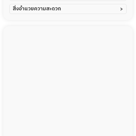
ผู้ป่วยอัมพาต อัมพฤกษ์
สิ่งอำนวยความสะดวก
ผู้ป่วยอัลไซเมอร์
ทีมดูแล 24 ชม.
ผู้ป่วยโรคหลอดเลือดสมอง
พยาบาลวิชาชีพ
ผู้ป่วยติดเตียง
กล้องวงจรปิด
ผู้ป่วยเส้นเลือดสมองแตก
แพทย์เฉพาะทาง
ผู้ป่วยที่มาพักฟื้นทำแผลกดทับ
อาหารตามโภชนาการ
ผู้ป่วยพักฟื้นหลังผ่าตัด
ดูแลความสะอาด ซักผ้า
กายภาพบำบัด
กิจกรรมนันทนาการ
รายงานข้อมูลสุขภาพ