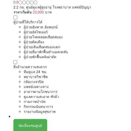
0.0
2.2 กม. ศูนย์ดูแลผู้สูงอายุ โรงพยาบาล แพทย์ปัญญา
ราคาเริ่มต้น
23,000
บาท
ผู้ป่วยที่ให้บริการได้
ผู้ป่วยอัมพาต อัมพฤกษ์
ผู้ป่วยอัลไซเมอร์
ผู้ป่วยโรคหลอดเลือดสมอง
ผู้ป่วยติดเตียง
ผู้ป่วยเส้นเลือดสมองแตก
ผู้ป่วยที่มาพักฟื้นทำแผลกดทับ
ผู้ป่วยพักฟื้นหลังผ่าตัด
สิ่งอำนวยความสะดวก
ทีมดูแล 24 ชม.
พยาบาลวิชาชีพ
กล้องวงจรปิด
แพทย์เฉพาะทาง
อาหารตามโภชนาการ
ดูแลความสะอาด ซักผ้า
กายภาพบำบัด
กิจกรรมนันทนาการ
รายงานข้อมูลสุขภาพ
นัดเยี่ยมชมศูนย์