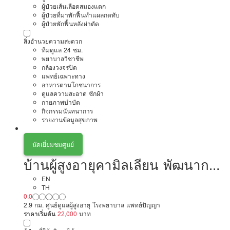
ผู้ป่วยเส้นเลือดสมองแตก
ผู้ป่วยที่มาพักฟื้นทำแผลกดทับ
ผู้ป่วยพักฟื้นหลังผ่าตัด
สิ่งอำนวยความสะดวก
ทีมดูแล 24 ชม.
พยาบาลวิชาชีพ
กล้องวงจรปิด
แพทย์เฉพาะทาง
อาหารตามโภชนาการ
ดูแลความสะอาด ซักผ้า
กายภาพบำบัด
กิจกรรมนันทนาการ
รายงานข้อมูลสุขภาพ
นัดเยี่ยมชมศูนย์
บ้านผู้สูงอายุคามิลเลียน พัฒนาการ
กรุงเทพฯ
EN
TH
0.0
2.9 กม. ศูนย์ดูแลผู้สูงอายุ โรงพยาบาล แพทย์ปัญญา
ราคาเริ่มต้น
22,000
บาท