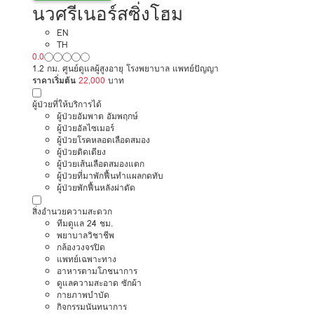
นวศรีเนอร์สซิ่งโฮม
EN
TH
0.0
1.2 กม. ศูนย์ดูแลผู้สูงอายุ โรงพยาบาล แพทย์ปัญญา
ราคาเริ่มต้น
22,000
บาท
ผู้ป่วยที่ให้บริการได้
ผู้ป่วยอัมพาต อัมพฤกษ์
ผู้ป่วยอัลไซเมอร์
ผู้ป่วยโรคหลอดเลือดสมอง
ผู้ป่วยติดเตียง
ผู้ป่วยเส้นเลือดสมองแตก
ผู้ป่วยที่มาพักฟื้นทำแผลกดทับ
ผู้ป่วยพักฟื้นหลังผ่าตัด
สิ่งอำนวยความสะดวก
ทีมดูแล 24 ชม.
พยาบาลวิชาชีพ
กล้องวงจรปิด
แพทย์เฉพาะทาง
อาหารตามโภชนาการ
ดูแลความสะอาด ซักผ้า
กายภาพบำบัด
กิจกรรมนันทนาการ