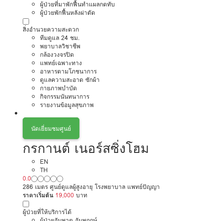
ผู้ป่วยที่มาพักฟื้นทำแผลกดทับ
ผู้ป่วยพักฟื้นหลังผ่าตัด
สิ่งอำนวยความสะดวก
ทีมดูแล 24 ชม.
พยาบาลวิชาชีพ
กล้องวงจรปิด
แพทย์เฉพาะทาง
อาหารตามโภชนาการ
ดูแลความสะอาด ซักผ้า
กายภาพบำบัด
กิจกรรมนันทนาการ
รายงานข้อมูลสุขภาพ
นัดเยี่ยมชมศูนย์
กรกานต์ เนอร์สซิ่งโฮม
EN
TH
0.0
286 เมตร ศูนย์ดูแลผู้สูงอายุ โรงพยาบาล แพทย์ปัญญา
ราคาเริ่มต้น
19,000
บาท
ผู้ป่วยที่ให้บริการได้
ผู้ป่วยอัมพาต อัมพฤกษ์