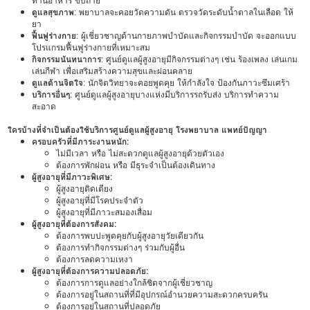
ทานอาหาร ขับถ่าย
ดูแลสุขภาพ
: พยาบาลจะคอยวัดความดัน ตรวจวัดระดับน้ำตาลในเลือด ให้
ยา
ฟื้นฟูร่างกาย
: ผู้เชี่ยวชาญด้านกายภาพบำบัดและกิจกรรมบำบัด จะออกแบบ
โปรแกรมฟื้นฟูร่างกายที่เหมาะสม
กิจกรรมนันทนาการ
: ศูนย์ดูแลผู้สูงอายุมีกิจกรรมต่างๆ เช่น ร้องเพลง เล่นเกม
เล่นกีฬา เพื่อเสริมสร้างความสุขและผ่อนคลาย
ดูแลด้านจิตใจ
: นักจิตวิทยาจะคอยพูดคุย ให้กำลังใจ ป้องกันภาวะซึมเศร้า
บริการอื่นๆ
: ศูนย์ดูแลผู้สูงอายุบางแห่งมีบริการรถรับส่ง บริการทำความ
สะอาด
ใครบ้างที่จำเป็นต้องใช้บริการศูนย์ดูแลผู้สูงอายุ โรงพยาบาล แพทย์ปัญญา
ครอบครัวที่มีภาระงานหนัก:
ไม่มีเวลา หรือ ไม่สะดวกดูแลผู้สูงอายุด้วยตัวเอง
ต้องการพักผ่อน หรือ มีธุระจำเป็นต้องเดินทาง
ผู้สูงอายุที่มีภาวะพิเศษ:
ผู้สูงอายุติดเตียง
ผู้สูงอายุที่มีโรคประจำตัว
ผู้สูงอายุที่มีภาวะสมองเสื่อม
ผู้สูงอายุที่ต้องการสังคม:
ต้องการพบปะพูดคุยกับผู้สูงอายุวัยเดียวกัน
ต้องการทำกิจกรรมต่างๆ ร่วมกับผู้อื่น
ต้องการลดความเหงา
ผู้สูงอายุที่ต้องการความปลอดภัย:
ต้องการการดูแลอย่างใกล้ชิดจากผู้เชี่ยวชาญ
ต้องการอยู่ในสถานที่ที่มีอุปกรณ์อำนวยความสะดวกครบครัน
ต้องการอยู่ในสถานที่ปลอดภัย