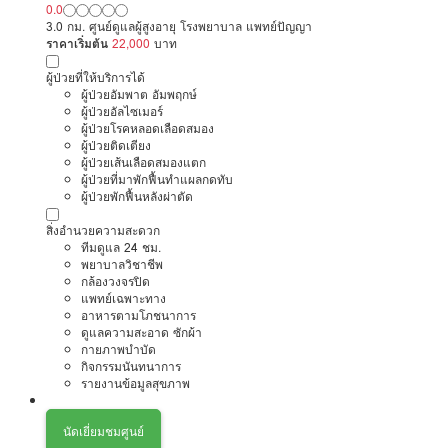
0.0
3.0 กม. ศูนย์ดูแลผู้สูงอายุ โรงพยาบาล แพทย์ปัญญา
ราคาเริ่มต้น
22,000
บาท
ผู้ป่วยที่ให้บริการได้
ผู้ป่วยอัมพาต อัมพฤกษ์
ผู้ป่วยอัลไซเมอร์
ผู้ป่วยโรคหลอดเลือดสมอง
ผู้ป่วยติดเตียง
ผู้ป่วยเส้นเลือดสมองแตก
ผู้ป่วยที่มาพักฟื้นทำแผลกดทับ
ผู้ป่วยพักฟื้นหลังผ่าตัด
สิ่งอำนวยความสะดวก
ทีมดูแล 24 ชม.
พยาบาลวิชาชีพ
กล้องวงจรปิด
แพทย์เฉพาะทาง
อาหารตามโภชนาการ
ดูแลความสะอาด ซักผ้า
กายภาพบำบัด
กิจกรรมนันทนาการ
รายงานข้อมูลสุขภาพ
นัดเยี่ยมชมศูนย์