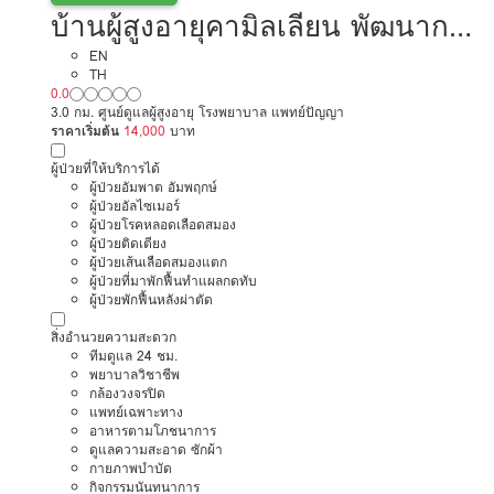
บ้านผู้สูงอายุคามิลเลียน พัฒนาการ
การดูแลผู้สูงอายุหรือผู้มีภาวะพึ่งพิง
EN
TH
0.0
3.0 กม. ศูนย์ดูแลผู้สูงอายุ โรงพยาบาล แพทย์ปัญญา
ราคาเริ่มต้น
14,000
บาท
ผู้ป่วยที่ให้บริการได้
ผู้ป่วยอัมพาต อัมพฤกษ์
ผู้ป่วยอัลไซเมอร์
ผู้ป่วยโรคหลอดเลือดสมอง
ผู้ป่วยติดเตียง
ผู้ป่วยเส้นเลือดสมองแตก
ผู้ป่วยที่มาพักฟื้นทำแผลกดทับ
ผู้ป่วยพักฟื้นหลังผ่าตัด
สิ่งอำนวยความสะดวก
ทีมดูแล 24 ชม.
พยาบาลวิชาชีพ
กล้องวงจรปิด
แพทย์เฉพาะทาง
อาหารตามโภชนาการ
ดูแลความสะอาด ซักผ้า
กายภาพบำบัด
กิจกรรมนันทนาการ