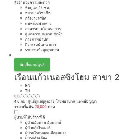
สิ่งอำนวยความสะดวก
ทีมดูแล 24 ชม.
พยาบาลวิชาชีพ
กล้องวงจรปิด
แพทย์เฉพาะทาง
อาหารตามโภชนาการ
ดูแลความสะอาด ซักผ้า
กายภาพบำบัด
กิจกรรมนันทนาการ
รายงานข้อมูลสุขภาพ
นัดเยี่ยมชมศูนย์
เรือนแก้วเนอสซิงโฮม สาขา 2
EN
TH
0.0
4.0 กม. ศูนย์ดูแลผู้สูงอายุ โรงพยาบาล แพทย์ปัญญา
ราคาเริ่มต้น
20,000
บาท
ผู้ป่วยที่ให้บริการได้
ผู้ป่วยอัมพาต อัมพฤกษ์
ผู้ป่วยอัลไซเมอร์
ผู้ป่วยโรคหลอดเลือดสมอง
ผู้ป่วยติดเตียง