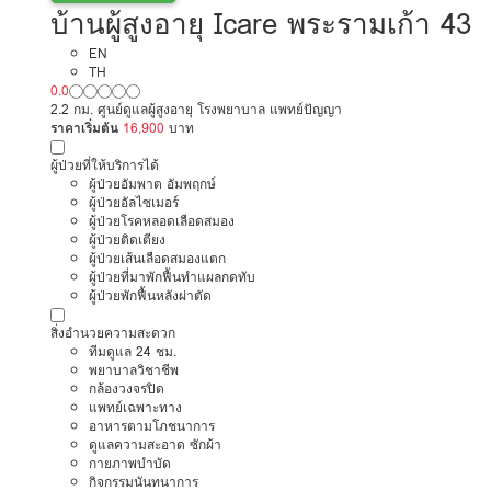
บ้านผู้สูงอายุ Icare พระรามเก้า 43
EN
TH
0.0
2.2 กม. ศูนย์ดูแลผู้สูงอายุ โรงพยาบาล แพทย์ปัญญา
ราคาเริ่มต้น
16,900
บาท
ผู้ป่วยที่ให้บริการได้
ผู้ป่วยอัมพาต อัมพฤกษ์
ผู้ป่วยอัลไซเมอร์
ผู้ป่วยโรคหลอดเลือดสมอง
ผู้ป่วยติดเตียง
ผู้ป่วยเส้นเลือดสมองแตก
ผู้ป่วยที่มาพักฟื้นทำแผลกดทับ
ผู้ป่วยพักฟื้นหลังผ่าตัด
สิ่งอำนวยความสะดวก
ทีมดูแล 24 ชม.
พยาบาลวิชาชีพ
กล้องวงจรปิด
แพทย์เฉพาะทาง
อาหารตามโภชนาการ
ดูแลความสะอาด ซักผ้า
กายภาพบำบัด
กิจกรรมนันทนาการ