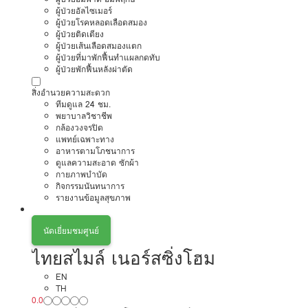
ผู้ป่วยอัลไซเมอร์
ผู้ป่วยโรคหลอดเลือดสมอง
ผู้ป่วยติดเตียง
ผู้ป่วยเส้นเลือดสมองแตก
ผู้ป่วยที่มาพักฟื้นทำแผลกดทับ
ผู้ป่วยพักฟื้นหลังผ่าตัด
สิ่งอำนวยความสะดวก
ทีมดูแล 24 ชม.
พยาบาลวิชาชีพ
กล้องวงจรปิด
แพทย์เฉพาะทาง
อาหารตามโภชนาการ
ดูแลความสะอาด ซักผ้า
กายภาพบำบัด
กิจกรรมนันทนาการ
รายงานข้อมูลสุขภาพ
นัดเยี่ยมชมศูนย์
ไทยสไมล์ เนอร์สซิ่งโฮม
EN
TH
0.0