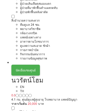
ผู้ป่วยเส้นเลือดสมองแตก
ผู้ป่วยที่มาพักฟื้นทำแผลกดทับ
ผู้ป่วยพักฟื้นหลังผ่าตัด
สิ่งอำนวยความสะดวก
ทีมดูแล 24 ชม.
พยาบาลวิชาชีพ
กล้องวงจรปิด
แพทย์เฉพาะทาง
อาหารตามโภชนาการ
ดูแลความสะอาด ซักผ้า
กายภาพบำบัด
กิจกรรมนันทนาการ
รายงานข้อมูลสุขภาพ
นัดเยี่ยมชมศูนย์
นวรัตน์โฮม
EN
TH
0.0
4.1 กม. ศูนย์ดูแลผู้สูงอายุ โรงพยาบาล แพทย์ปัญญา
ราคาเริ่มต้น
20,000
บาท