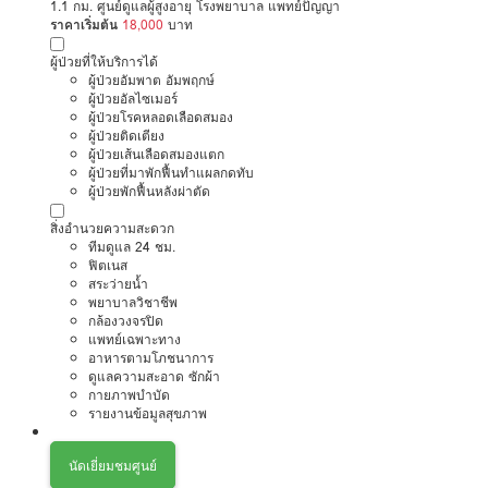
1.1 กม. ศูนย์ดูแลผู้สูงอายุ โรงพยาบาล แพทย์ปัญญา
ราคาเริ่มต้น
18,000
บาท
ผู้ป่วยที่ให้บริการได้
ผู้ป่วยอัมพาต อัมพฤกษ์
ผู้ป่วยอัลไซเมอร์
ผู้ป่วยโรคหลอดเลือดสมอง
ผู้ป่วยติดเตียง
ผู้ป่วยเส้นเลือดสมองแตก
ผู้ป่วยที่มาพักฟื้นทำแผลกดทับ
ผู้ป่วยพักฟื้นหลังผ่าตัด
สิ่งอำนวยความสะดวก
ทีมดูแล 24 ชม.
ฟิตเนส
สระว่ายน้ำ
พยาบาลวิชาชีพ
กล้องวงจรปิด
แพทย์เฉพาะทาง
อาหารตามโภชนาการ
ดูแลความสะอาด ซักผ้า
กายภาพบำบัด
รายงานข้อมูลสุขภาพ
นัดเยี่ยมชมศูนย์