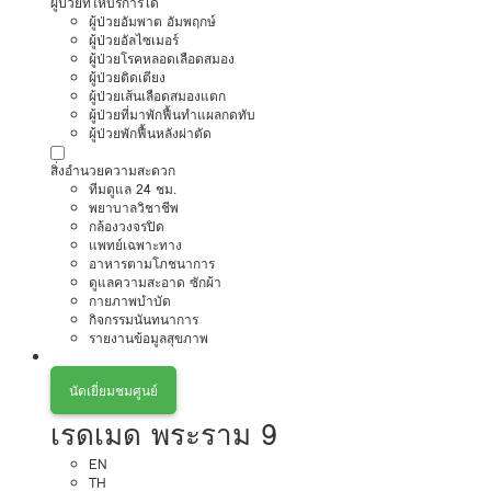
ผู้ป่วยที่ให้บริการได้
ผู้ป่วยอัมพาต อัมพฤกษ์
ผู้ป่วยอัลไซเมอร์
ผู้ป่วยโรคหลอดเลือดสมอง
ผู้ป่วยติดเตียง
ผู้ป่วยเส้นเลือดสมองแตก
ผู้ป่วยที่มาพักฟื้นทำแผลกดทับ
ผู้ป่วยพักฟื้นหลังผ่าตัด
สิ่งอำนวยความสะดวก
ทีมดูแล 24 ชม.
พยาบาลวิชาชีพ
กล้องวงจรปิด
แพทย์เฉพาะทาง
อาหารตามโภชนาการ
ดูแลความสะอาด ซักผ้า
กายภาพบำบัด
กิจกรรมนันทนาการ
รายงานข้อมูลสุขภาพ
นัดเยี่ยมชมศูนย์
เรดเมด พระราม 9
EN
TH