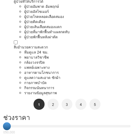
ผู้ป่วยที่ให้บริการได้
ผู้ป่วยอัมพาต อัมพฤกษ์
ผู้ป่วยอัลไซเมอร์
ผู้ป่วยโรคหลอดเลือดสมอง
ผู้ป่วยติดเตียง
ผู้ป่วยเส้นเลือดสมองแตก
ผู้ป่วยที่มาพักฟื้นทำแผลกดทับ
ผู้ป่วยพักฟื้นหลังผ่าตัด
สิ่งอำนวยความสะดวก
ทีมดูแล 24 ชม.
พยาบาลวิชาชีพ
กล้องวงจรปิด
แพทย์เฉพาะทาง
อาหารตามโภชนาการ
ดูแลความสะอาด ซักผ้า
กายภาพบำบัด
กิจกรรมนันทนาการ
รายงานข้อมูลสุขภาพ
1
2
3
4
5
ช่วงราคา
0
50,000