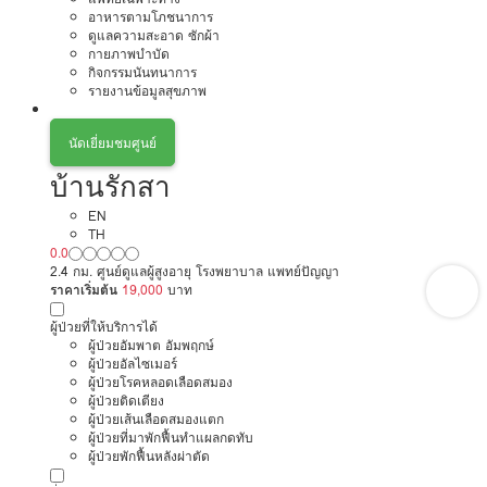
อาหารตามโภชนาการ
ดูแลความสะอาด ซักผ้า
กายภาพบำบัด
กิจกรรมนันทนาการ
รายงานข้อมูลสุขภาพ
นัดเยี่ยมชมศูนย์
บ้านรักสา
EN
TH
0.0
2.4 กม. ศูนย์ดูแลผู้สูงอายุ โรงพยาบาล แพทย์ปัญญา
ราคาเริ่มต้น
19,000
บาท
ผู้ป่วยที่ให้บริการได้
ผู้ป่วยอัมพาต อัมพฤกษ์
ผู้ป่วยอัลไซเมอร์
ผู้ป่วยโรคหลอดเลือดสมอง
ผู้ป่วยติดเตียง
ผู้ป่วยเส้นเลือดสมองแตก
ผู้ป่วยที่มาพักฟื้นทำแผลกดทับ
ผู้ป่วยพักฟื้นหลังผ่าตัด