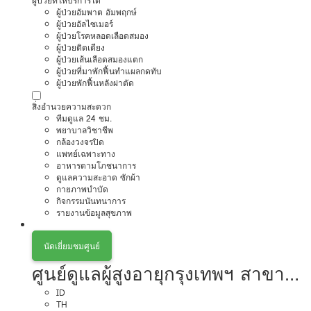
ผู้ป่วยที่ให้บริการได้
ผู้ป่วยอัมพาต อัมพฤกษ์
ผู้ป่วยอัลไซเมอร์
ผู้ป่วยโรคหลอดเลือดสมอง
ผู้ป่วยติดเตียง
ผู้ป่วยเส้นเลือดสมองแตก
ผู้ป่วยที่มาพักฟื้นทำแผลกดทับ
ผู้ป่วยพักฟื้นหลังผ่าตัด
สิ่งอำนวยความสะดวก
ทีมดูแล 24 ชม.
พยาบาลวิชาชีพ
กล้องวงจรปิด
แพทย์เฉพาะทาง
อาหารตามโภชนาการ
ดูแลความสะอาด ซักผ้า
กายภาพบำบัด
กิจกรรมนันทนาการ
รายงานข้อมูลสุขภาพ
นัดเยี่ยมชมศูนย์
ศูนย์ดูแลผู้สูงอายุกรุงเทพฯ สาขา
พระราม9
ID
TH