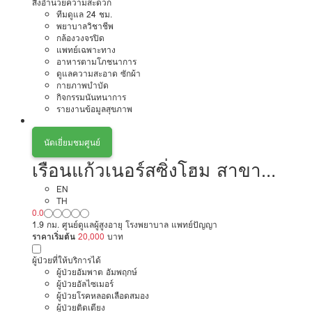
สิ่งอำนวยความสะดวก
ทีมดูแล 24 ชม.
พยาบาลวิชาชีพ
กล้องวงจรปิด
แพทย์เฉพาะทาง
อาหารตามโภชนาการ
ดูแลความสะอาด ซักผ้า
กายภาพบำบัด
กิจกรรมนันทนาการ
รายงานข้อมูลสุขภาพ
นัดเยี่ยมชมศูนย์
เรือนแก้วเนอร์สซิ่งโฮม สาขา
รามคำแหงซอย 21
EN
TH
0.0
1.9 กม. ศูนย์ดูแลผู้สูงอายุ โรงพยาบาล แพทย์ปัญญา
ราคาเริ่มต้น
20,000
บาท
ผู้ป่วยที่ให้บริการได้
ผู้ป่วยอัมพาต อัมพฤกษ์
ผู้ป่วยอัลไซเมอร์
ผู้ป่วยโรคหลอดเลือดสมอง
ผู้ป่วยติดเตียง