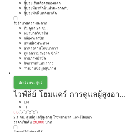
ผู้ป่วยเส้นเลือดสมองแตก
ผู้ป่วยที่มาพักฟื้นทำแผลกดทับ
ผู้ป่วยพักฟื้นหลังผ่าตัด
สิ่งอำนวยความสะดวก
ทีมดูแล 24 ชม.
พยาบาลวิชาชีพ
กล้องวงจรปิด
แพทย์เฉพาะทาง
อาหารตามโภชนาการ
ดูแลความสะอาด ซักผ้า
กายภาพบำบัด
กิจกรรมนันทนาการ
รายงานข้อมูลสุขภาพ
นัดเยี่ยมชมศูนย์
ไวฟ์ลี่ย์ โฮมแคร์ การดูแลผู้สูงอายุ
หรือผู้มีภาวะพึ่งพิง
EN
TH
0.0
2.1 กม. ศูนย์ดูแลผู้สูงอายุ โรงพยาบาล แพทย์ปัญญา
ราคาเริ่มต้น
20,000
บาท