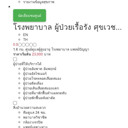
รายงานข้อมูลสุขภาพ
นัดเยี่ยมชมศูนย์
โรงพยาบาล ผู้ป่วยเรื้อรัง ศุขเวช
เนอสซิ่งโฮม
EN
TH
0.0
1.6 กม. ศูนย์ดูแลผู้สูงอายุ โรงพยาบาล แพทย์ปัญญา
ราคาเริ่มต้น
23,000
บาท
ผู้ป่วยที่ให้บริการได้
ผู้ป่วยอัมพาต อัมพฤกษ์
ผู้ป่วยอัลไซเมอร์
ผู้ป่วยโรคหลอดเลือดสมอง
ผู้ป่วยติดเตียง
ผู้ป่วยเส้นเลือดสมองแตก
ผู้ป่วยที่มาพักฟื้นทำแผลกดทับ
ผู้ป่วยพักฟื้นหลังผ่าตัด
สิ่งอำนวยความสะดวก
ทีมดูแล 24 ชม.
พยาบาลวิชาชีพ
กล้องวงจรปิด
แพทย์เฉพาะทาง