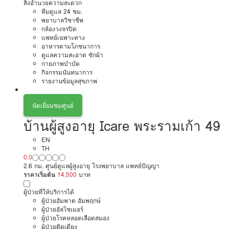
สิ่งอำนวยความสะดวก
ทีมดูแล 24 ชม.
พยาบาลวิชาชีพ
กล้องวงจรปิด
แพทย์เฉพาะทาง
อาหารตามโภชนาการ
ดูแลความสะอาด ซักผ้า
กายภาพบำบัด
กิจกรรมนันทนาการ
รายงานข้อมูลสุขภาพ
นัดเยี่ยมชมศูนย์
บ้านผู้สูงอายุ Icare พระรามเก้า 49
EN
TH
0.0
2.6 กม. ศูนย์ดูแลผู้สูงอายุ โรงพยาบาล แพทย์ปัญญา
ราคาเริ่มต้น
14,500
บาท
ผู้ป่วยที่ให้บริการได้
ผู้ป่วยอัมพาต อัมพฤกษ์
ผู้ป่วยอัลไซเมอร์
ผู้ป่วยโรคหลอดเลือดสมอง
ผู้ป่วยติดเตียง