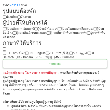
ราคา
ทุกราคา
บาท
รูปแบบห้องพัก
ห้องเดียว
ห้องรวม
ผู้ป่วยที่ให้บริการได้
ผู้ป่วยอัมพาต อัมพฤกษ์
ผู้ป่วยอัลไซเมอร์
ผู้ป่วยโรคหลอดเลือดสมอง
ผู้ป่วย
ติดเตียง
ผู้ป่วยเส้นเลือดสมองแตก
ผู้ป่วยที่มาพักฟื้นทำแผลกดทับ
ผู้ป่วยพักฟื้น
หลังผ่าตัด
ภาษาที่ให้บริการ
TH - ‏ภาษาไทย
EN - English
ZH - 中文(简体)
‏AR - ‏العربية‏
DE -
Deutsch
ID - Bahara
JP - 日本語
MM - Burmese
more
less
ศูนย์ดูแลผู้สูงอายุ โรงพยาบาล แพทย์ปัญญา
: ทางเลือกสำหรับการดูแลอย่างมี
คุณภาพ
ศูนย์ดูแลผู้สูงอายุ โรงพยาบาล แพทย์ปัญญา
เปรียบเสมือนบ้านหลังที่สองสำหรับผู้สูง
อายุ ที่นี่ให้บริการดูแลทั้งแบบพักค้างและแบบไปเช้าเย็นกลับ โดยมีทีมผู้เชี่ยวชาญ
ด้านการดูแลผู้สูงอายุคอยดูแลอย่างใกล้ชิด ครอบคลุมทั้งด้านร่างกาย จิตใจ และ
สังคม
บริการที่พบได้ทั่วไปในศูนย์ดูแลผู้สูงอายุ
มีดังนี้
ดูแลกิจวัตรประจำวัน
: ทีมงานจะช่วยเหลือผู้สูงอายุในการอาบน้ำ แต่งตัว