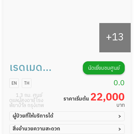
เรดเมด
นัดเยี่ยมชมศูนย์
พระราม 9
0.0
EN
TH
22,000
1.3 กม. ศูนย์
ราคาเริ่มต้น
ดูแลผู้สูงอายุ โรง
บาท
พยาบาล กรุงเทพ
ผู้ป่วยที่ให้บริการได้
ผู้ป่วยอัมพาต อัมพฤกษ์
สิ่งอำนวยความสะดวก