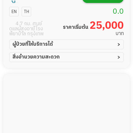
เอ็น ซี
0.0
EN
TH
25,000
4.7 กม. ศูนย์
ราคาเริ่มต้น
ดูแลผู้สูงอายุ โรง
บาท
พยาบาล กรุงเทพ
ผู้ป่วยที่ให้บริการได้
ผู้ป่วยอัมพาต อัมพฤกษ์
สิ่งอำนวยความสะดวก
ผู้ป่วยอัลไซเมอร์
ทีมดูแล 24 ชม.
ผู้ป่วยโรคหลอดเลือดสมอง
พยาบาลวิชาชีพ
ผู้ป่วยติดเตียง
กล้องวงจรปิด
ผู้ป่วยเส้นเลือดสมองแตก
แพทย์เฉพาะทาง
ผู้ป่วยที่มาพักฟื้นทำแผลกดทับ
อาหารตามโภชนาการ
ผู้ป่วยพักฟื้นหลังผ่าตัด
ดูแลความสะอาด ซักผ้า
กายภาพบำบัด
กิจกรรมนันทนาการ