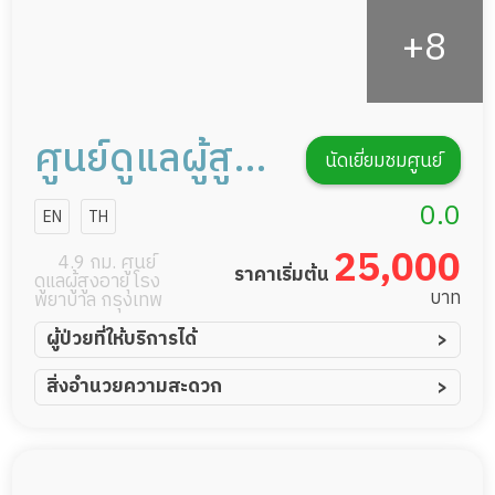
ศูนย์ดูแลผู้สูง
นัดเยี่ยมชมศูนย์
อายุพระราม 9
0.0
EN
TH
25,000
4.9 กม. ศูนย์
ราคาเริ่มต้น
ดูแลผู้สูงอายุ โรง
บาท
พยาบาล กรุงเทพ
ผู้ป่วยที่ให้บริการได้
ผู้ป่วยอัมพาต อัมพฤกษ์
สิ่งอำนวยความสะดวก
ผู้ป่วยอัลไซเมอร์
ทีมดูแล 24 ชม.
ผู้ป่วยโรคหลอดเลือดสมอง
พยาบาลวิชาชีพ
ผู้ป่วยติดเตียง
กล้องวงจรปิด