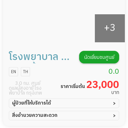
โรงพยาบาล ผู้
นัดเยี่ยมชมศูนย์
ป่วยเรื้อรัง ศุข
0.0
EN
TH
เวช เนอสซิ่ง
23,000
3.0 กม. ศูนย์
ราคาเริ่มต้น
ดูแลผู้สูงอายุ โรง
โฮม
บาท
พยาบาล กรุงเทพ
ผู้ป่วยที่ให้บริการได้
ผู้ป่วยอัมพาต อัมพฤกษ์
สิ่งอำนวยความสะดวก
ผู้ป่วยอัลไซเมอร์
ทีมดูแล 24 ชม.