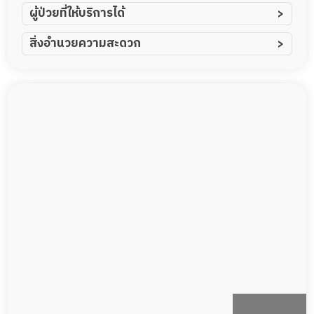
ผู้ป่วยที่ให้บริการได้
ผู้ป่วยอัมพาต อัมพฤกษ์
สิ่งอำนวยความสะดวก
ผู้ป่วยอัลไซเมอร์
ทีมดูแล 24 ชม.
ผู้ป่วยโรคหลอดเลือดสมอง
พยาบาลวิชาชีพ
ผู้ป่วยติดเตียง
กล้องวงจรปิด
ผู้ป่วยเส้นเลือดสมองแตก
แพทย์เฉพาะทาง
ผู้ป่วยที่มาพักฟื้นทำแผลกดทับ
อาหารตามโภชนาการ
ผู้ป่วยพักฟื้นหลังผ่าตัด
ดูแลความสะอาด ซักผ้า
กายภาพบำบัด
กิจกรรมนันทนาการ
รายงานข้อมูลสุขภาพ