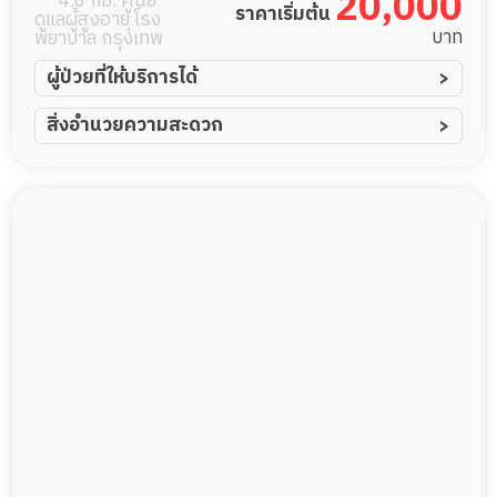
20,000
4.6 กม. ศูนย์
ราคาเริ่มต้น
ดูแลผู้สูงอายุ โรง
บาท
พยาบาล กรุงเทพ
ผู้ป่วยที่ให้บริการได้
ผู้ป่วยอัมพาต อัมพฤกษ์
สิ่งอำนวยความสะดวก
ผู้ป่วยอัลไซเมอร์
ทีมดูแล 24 ชม.
ผู้ป่วยโรคหลอดเลือดสมอง
พยาบาลวิชาชีพ
ผู้ป่วยติดเตียง
กล้องวงจรปิด
ผู้ป่วยเส้นเลือดสมองแตก
แพทย์เฉพาะทาง
ผู้ป่วยที่มาพักฟื้นทำแผลกดทับ
อาหารตามโภชนาการ
ผู้ป่วยพักฟื้นหลังผ่าตัด
ดูแลความสะอาด ซักผ้า
กายภาพบำบัด
กิจกรรมนันทนาการ
รายงานข้อมูลสุขภาพ