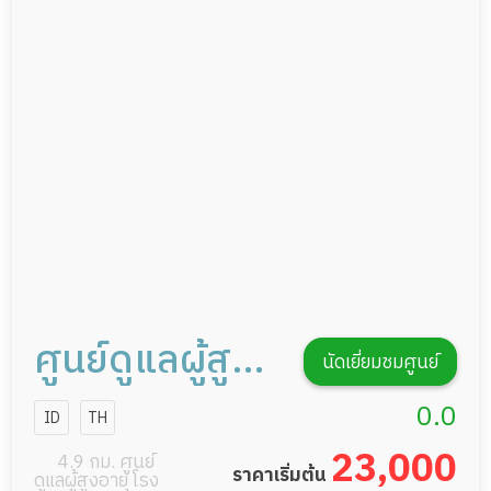
ดูแลความสะอาด ซักผ้า
กายภาพบำบัด
กิจกรรมนันทนาการ
รายงานข้อมูลสุขภาพ
ศูนย์ดูแลผู้สูง
นัดเยี่ยมชมศูนย์
อายุกรุงเทพฯ
0.0
ID
TH
สาขาพระราม9
23,000
4.9 กม. ศูนย์
ราคาเริ่มต้น
ดูแลผู้สูงอายุ โรง