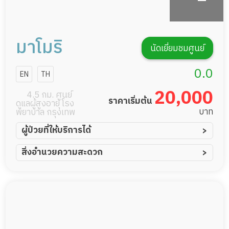
มาโมริ
นัดเยี่ยมชมศูนย์
0.0
EN
TH
20,000
4.5 กม. ศูนย์
ราคาเริ่มต้น
ดูแลผู้สูงอายุ โรง
บาท
พยาบาล กรุงเทพ
ผู้ป่วยที่ให้บริการได้
ผู้ป่วยอัมพาต อัมพฤกษ์
สิ่งอำนวยความสะดวก
ผู้ป่วยอัลไซเมอร์
ทีมดูแล 24 ชม.
ผู้ป่วยโรคหลอดเลือดสมอง
พยาบาลวิชาชีพ
ผู้ป่วยติดเตียง
กล้องวงจรปิด
ผู้ป่วยเส้นเลือดสมองแตก
แพทย์เฉพาะทาง
ผู้ป่วยที่มาพักฟื้นทำแผลกดทับ