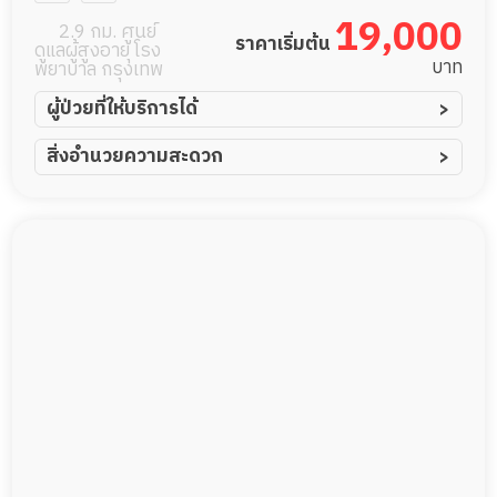
19,000
2.9 กม. ศูนย์
ราคาเริ่มต้น
ดูแลผู้สูงอายุ โรง
บาท
พยาบาล กรุงเทพ
ผู้ป่วยที่ให้บริการได้
ผู้ป่วยอัมพาต อัมพฤกษ์
สิ่งอำนวยความสะดวก
ผู้ป่วยอัลไซเมอร์
ทีมดูแล 24 ชม.
ผู้ป่วยโรคหลอดเลือดสมอง
พยาบาลวิชาชีพ
ผู้ป่วยติดเตียง
กล้องวงจรปิด
ผู้ป่วยเส้นเลือดสมองแตก
แพทย์เฉพาะทาง
ผู้ป่วยที่มาพักฟื้นทำแผลกดทับ
อาหารตามโภชนาการ
ผู้ป่วยพักฟื้นหลังผ่าตัด
ดูแลความสะอาด ซักผ้า
กายภาพบำบัด
กิจกรรมนันทนาการ
รายงานข้อมูลสุขภาพ