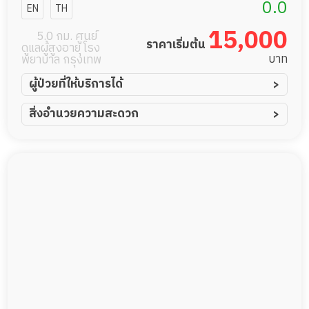
โฮม สาขา
0.0
EN
TH
ลาดพร้าว 64
15,000
5.0 กม. ศูนย์
ราคาเริ่มต้น
ดูแลผู้สูงอายุ โรง
บาท
พยาบาล กรุงเทพ
ผู้ป่วยที่ให้บริการได้
ผู้ป่วยอัมพาต อัมพฤกษ์
สิ่งอำนวยความสะดวก
ผู้ป่วยอัลไซเมอร์
ทีมดูแล 24 ชม.
ผู้ป่วยโรคหลอดเลือดสมอง
พยาบาลวิชาชีพ
ผู้ป่วยติดเตียง
กล้องวงจรปิด
ผู้ป่วยเส้นเลือดสมองแตก
แพทย์เฉพาะทาง
ผู้ป่วยที่มาพักฟื้นทำแผลกดทับ
อาหารตามโภชนาการ
ผู้ป่วยพักฟื้นหลังผ่าตัด
ดูแลความสะอาด ซักผ้า
กายภาพบำบัด
กิจกรรมนันทนาการ
รายงานข้อมูลสุขภาพ
Messenger