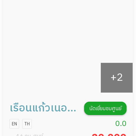
อาหารตามโภชนาการ
ผู้ป่วยพักฟื้นหลังผ่าตัด
ดูแลความสะอาด ซักผ้า
กายภาพบำบัด
กิจกรรมนันทนาการ
รายงานข้อมูลสุขภาพ
เรือนแก้วเนอส
นัดเยี่ยมชมศูนย์
ซิงโฮม สาขา 2
0.0
EN
TH