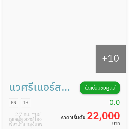
กายภาพบำบัด
กิจกรรมนันทนาการ
รายงานข้อมูลสุขภาพ
นวศรีเนอร์สซิ่ง
นัดเยี่ยมชมศูนย์
โฮม
0.0
EN
TH
22,000
2.7 กม. ศูนย์
ราคาเริ่มต้น
ดูแลผู้สูงอายุ โรง
บาท
พยาบาล กรุงเทพ