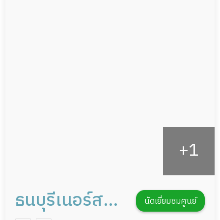
ผู้ป่วยเส้นเลือดสมองแตก
แพทย์เฉพาะทาง
ผู้ป่วยที่มาพักฟื้นทำแผลกดทับ
อาหารตามโภชนาการ
ผู้ป่วยพักฟื้นหลังผ่าตัด
ดูแลความสะอาด ซักผ้า
กายภาพบำบัด
กิจกรรมนันทนาการ
รายงานข้อมูลสุขภาพ
ธนบุรีเนอร์สซิ่ง
นัดเยี่ยมชมศูนย์