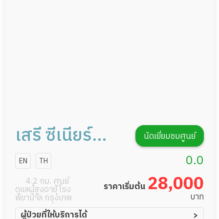
ดูแลความสะอาด ซักผ้า
กายภาพบำบัด
รายงานข้อมูลสุขภาพ
เสรี ซีเนียร์
นัดเยี่ยมชมศูนย์
แคร์
0.0
EN
TH
28,000
4.2 กม. ศูนย์
ราคาเริ่มต้น
ดูแลผู้สูงอายุ โรง
บาท
พยาบาล กรุงเทพ
ผู้ป่วยที่ให้บริการได้