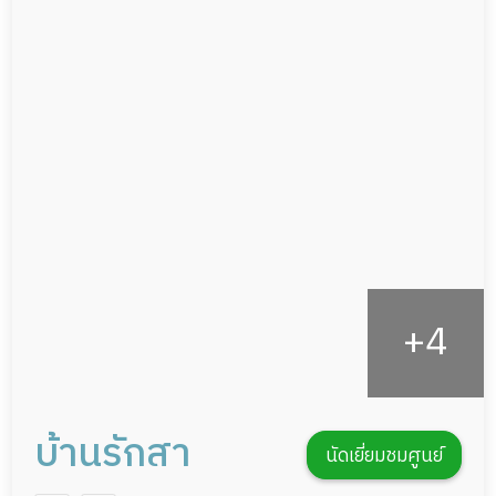
ผู้ป่วยเส้นเลือดสมองแตก
แพทย์เฉพาะทาง
ผู้ป่วยที่มาพักฟื้นทำแผลกดทับ
อาหารตามโภชนาการ
ผู้ป่วยพักฟื้นหลังผ่าตัด
ดูแลความสะอาด ซักผ้า
กายภาพบำบัด
กิจกรรมนันทนาการ
รายงานข้อมูลสุขภาพ
บ้านรักสา
นัดเยี่ยมชมศูนย์