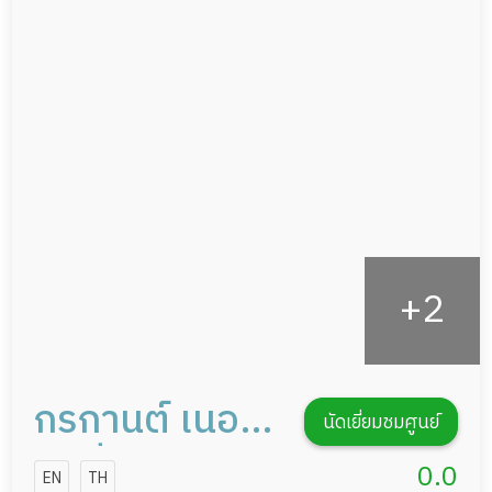
แพทย์เฉพาะทาง
ผู้ป่วยที่มาพักฟื้นทำแผลกดทับ
อาหารตามโภชนาการ
ผู้ป่วยพักฟื้นหลังผ่าตัด
ดูแลความสะอาด ซักผ้า
กายภาพบำบัด
กิจกรรมนันทนาการ
รายงานข้อมูลสุขภาพ
กรกานต์ เนอ
นัดเยี่ยมชมศูนย์
ร์สซิ่งโฮม
0.0
EN
TH