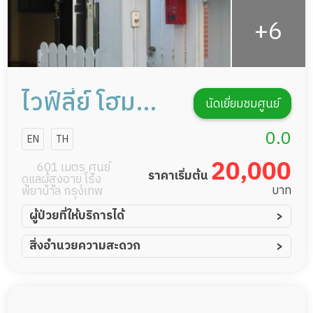
ไวฟ์ลี่ย์ โฮม
นัดเยี่ยมชมศูนย์
แคร์ การดูแลผู้
0.0
EN
TH
สูงอายุหรือผู้มี
20,000
601 เมตร ศูนย์
ราคาเริ่มต้น
ดูแลผู้สูงอายุ โรง
ภาวะพึ่งพิง
บาท
พยาบาล กรุงเทพ
ผู้ป่วยที่ให้บริการได้
ผู้ป่วยอัมพาต อัมพฤกษ์
สิ่งอำนวยความสะดวก
ผู้ป่วยอัลไซเมอร์
ทีมดูแล 24 ชม.
ผู้ป่วยโรคหลอดเลือดสมอง
พยาบาลวิชาชีพ
ผู้ป่วยติดเตียง
กล้องวงจรปิด