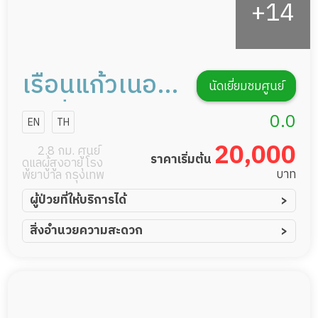
เรือนแก้วเนอ
นัดเยี่ยมชมศูนย์
ร์สซิ่งโฮม สาขา
0.0
EN
TH
รามคำแหงซอย
20,000
2.8 กม. ศูนย์
ราคาเริ่มต้น
ดูแลผู้สูงอายุ โรง
21
บาท
พยาบาล กรุงเทพ
ผู้ป่วยที่ให้บริการได้
ผู้ป่วยอัมพาต อัมพฤกษ์
สิ่งอำนวยความสะดวก
ผู้ป่วยอัลไซเมอร์
ทีมดูแล 24 ชม.
ผู้ป่วยโรคหลอดเลือดสมอง
พยาบาลวิชาชีพ
ผู้ป่วยติดเตียง
กล้องวงจรปิด
ผู้ป่วยเส้นเลือดสมองแตก