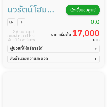
นวรัตน์โฮม
นัดเยี่ยมชมศูนย์
สาขา2
0.0
EN
TH
17,000
2.6 กม. ศูนย์
ราคาเริ่มต้น
ดูแลผู้สูงอายุ โรง
บาท
พยาบาล กรุงเทพ
ผู้ป่วยที่ให้บริการได้
ผู้ป่วยอัมพาต อัมพฤกษ์
สิ่งอำนวยความสะดวก
ผู้ป่วยอัลไซเมอร์
ทีมดูแล 24 ชม.
ผู้ป่วยโรคหลอดเลือดสมอง
พยาบาลวิชาชีพ
ผู้ป่วยติดเตียง
กล้องวงจรปิด
ผู้ป่วยเส้นเลือดสมองแตก
แพทย์เฉพาะทาง
ผู้ป่วยที่มาพักฟื้นทำแผลกดทับ
อาหารตามโภชนาการ
ผู้ป่วยพักฟื้นหลังผ่าตัด
ดูแลความสะอาด ซักผ้า