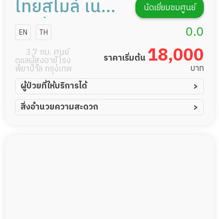
ไทยสไมล์ เนอ
นัดเยี่ยมชมศูนย์
ร์สซิ่งโฮม
0.0
EN
TH
18,000
3.7 กม. ศูนย์
ราคาเริ่มต้น
ดูแลผู้สูงอายุ โรง
บาท
พยาบาล กรุงเทพ
ผู้ป่วยที่ให้บริการได้
ผู้ป่วยอัมพาต อัมพฤกษ์
สิ่งอำนวยความสะดวก
ผู้ป่วยอัลไซเมอร์
ทีมดูแล 24 ชม.
ผู้ป่วยโรคหลอดเลือดสมอง
ฟิตเนส
ผู้ป่วยติดเตียง
สระว่ายน้ำ
ผู้ป่วยเส้นเลือดสมองแตก
พยาบาลวิชาชีพ
ผู้ป่วยที่มาพักฟื้นทำแผลกดทับ
กล้องวงจรปิด
ผู้ป่วยพักฟื้นหลังผ่าตัด
แพทย์เฉพาะทาง
อาหารตามโภชนาการ