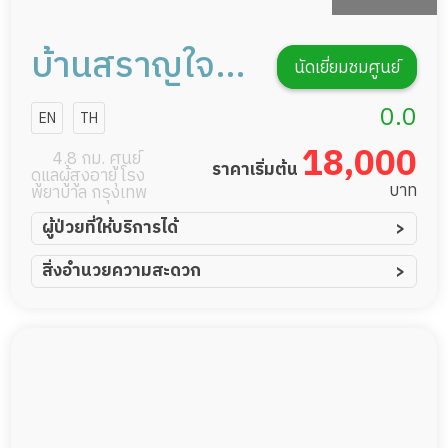
บ้านสราญใจ
นัดเยี่ยมชมศูนย์
โฮมแคร์
0.0
EN
TH
18,000
4.8 กม. ศูนย์
ราคาเริ่มต้น
ดูแลผู้สูงอายุ โรง
บาท
พยาบาล กรุงเทพ
ผู้ป่วยที่ให้บริการได้
ผู้ป่วยอัมพาต อัมพฤกษ์
สิ่งอำนวยความสะดวก
ผู้ป่วยอัลไซเมอร์
ทีมดูแล 24 ชม.
ผู้ป่วยโรคหลอดเลือดสมอง
พยาบาลวิชาชีพ
ผู้ป่วยติดเตียง
กล้องวงจรปิด
ผู้ป่วยเส้นเลือดสมองแตก
แพทย์เฉพาะทาง
ผู้ป่วยที่มาพักฟื้นทำแผลกดทับ
อาหารตามโภชนาการ
ผู้ป่วยพักฟื้นหลังผ่าตัด