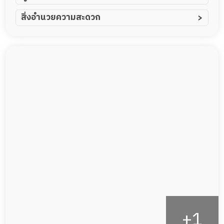
ผู้ป่วยอัมพาต อัมพฤกษ์
สิ่งอำนวยความสะดวก
ผู้ป่วยอัลไซเมอร์
ทีมดูแล 24 ชม.
ผู้ป่วยโรคหลอดเลือดสมอง
พยาบาลวิชาชีพ
ผู้ป่วยติดเตียง
กล้องวงจรปิด
ผู้ป่วยเส้นเลือดสมองแตก
แพทย์เฉพาะทาง
ผู้ป่วยที่มาพักฟื้นทำแผลกดทับ
อาหารตามโภชนาการ
ผู้ป่วยพักฟื้นหลังผ่าตัด
ดูแลความสะอาด ซักผ้า
กายภาพบำบัด
กิจกรรมนันทนาการ
รายงานข้อมูลสุขภาพ