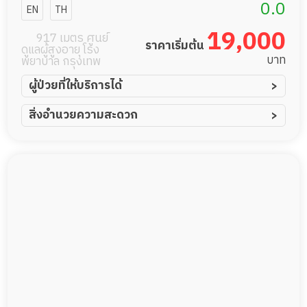
0.0
EN
TH
19,000
917 เมตร ศูนย์
ราคาเริ่มต้น
ดูแลผู้สูงอายุ โรง
บาท
พยาบาล กรุงเทพ
ผู้ป่วยที่ให้บริการได้
ผู้ป่วยอัมพาต อัมพฤกษ์
สิ่งอำนวยความสะดวก
ผู้ป่วยอัลไซเมอร์
ทีมดูแล 24 ชม.
ผู้ป่วยโรคหลอดเลือดสมอง
พยาบาลวิชาชีพ
ผู้ป่วยติดเตียง
กล้องวงจรปิด
ผู้ป่วยเส้นเลือดสมองแตก
แพทย์เฉพาะทาง
ผู้ป่วยที่มาพักฟื้นทำแผลกดทับ
อาหารตามโภชนาการ
ผู้ป่วยพักฟื้นหลังผ่าตัด
ดูแลความสะอาด ซักผ้า
กายภาพบำบัด
กิจกรรมนันทนาการ
รายงานข้อมูลสุขภาพ