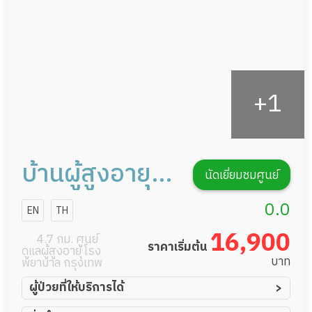
รายงานข้อมูลสุขภาพ
บ้านผู้สูงอายุ
นัดเยี่ยมชมศูนย์
Icare พระราม
0.0
EN
TH
เก้า 43
16,900
4.7 กม. ศูนย์
ราคาเริ่มต้น
ดูแลผู้สูงอายุ โรง
บาท
พยาบาล กรุงเทพ
ผู้ป่วยที่ให้บริการได้
ผู้ป่วยอัมพาต อัมพฤกษ์