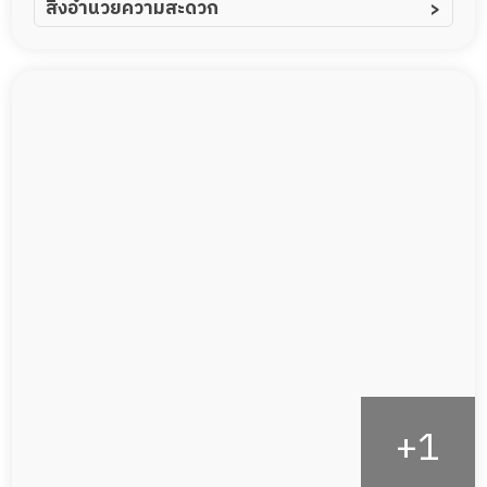
สิ่งอำนวยความสะดวก
ผู้ป่วยอัลไซเมอร์
ทีมดูแล 24 ชม.
ผู้ป่วยโรคหลอดเลือดสมอง
พยาบาลวิชาชีพ
ผู้ป่วยติดเตียง
กล้องวงจรปิด
ผู้ป่วยเส้นเลือดสมองแตก
แพทย์เฉพาะทาง
ผู้ป่วยที่มาพักฟื้นทำแผลกดทับ
อาหารตามโภชนาการ
ผู้ป่วยพักฟื้นหลังผ่าตัด
ดูแลความสะอาด ซักผ้า
กายภาพบำบัด
กิจกรรมนันทนาการ
รายงานข้อมูลสุขภาพ