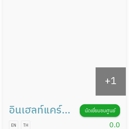
แพทย์เฉพาะทาง
ผู้ป่วยที่มาพักฟื้นทำแผลกดทับ
อาหารตามโภชนาการ
ผู้ป่วยพักฟื้นหลังผ่าตัด
ดูแลความสะอาด ซักผ้า
กายภาพบำบัด
กิจกรรมนันทนาการ
รายงานข้อมูลสุขภาพ
อินเฮลท์แคร์
นัดเยี่ยมชมศูนย์
เซอร์วิส
0.0
EN
TH