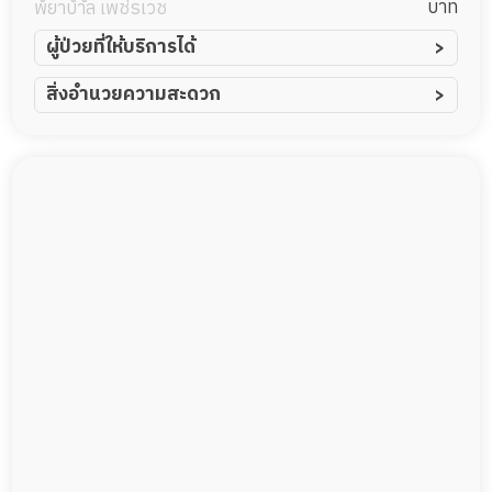
นวมินทร์
บาท
พยาบาล เพชรเวช
ผู้ป่วยที่ให้บริการได้
ผู้ป่วยอัมพาต อัมพฤกษ์
สิ่งอำนวยความสะดวก
ผู้ป่วยอัลไซเมอร์
ทีมดูแล 24 ชม.
ผู้ป่วยโรคหลอดเลือดสมอง
พยาบาลวิชาชีพ
ผู้ป่วยติดเตียง
กล้องวงจรปิด
ผู้ป่วยเส้นเลือดสมองแตก
แพทย์เฉพาะทาง
ผู้ป่วยที่มาพักฟื้นทำแผลกดทับ
อาหารตามโภชนาการ
ผู้ป่วยพักฟื้นหลังผ่าตัด
ดูแลความสะอาด ซักผ้า
กายภาพบำบัด
กิจกรรมนันทนาการ
รายงานข้อมูลสุขภาพ