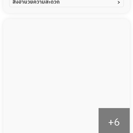
สิ่งอำนวยความสะดวก
ผู้ป่วยอัลไซเมอร์
ทีมดูแล 24 ชม.
ผู้ป่วยโรคหลอดเลือดสมอง
ฟิตเนส
ผู้ป่วยติดเตียง
พยาบาลวิชาชีพ
ผู้ป่วยเส้นเลือดสมองแตก
กล้องวงจรปิด
ผู้ป่วยที่มาพักฟื้นทำแผลกดทับ
แพทย์เฉพาะทาง
ผู้ป่วยพักฟื้นหลังผ่าตัด
อาหารตามโภชนาการ
ดูแลความสะอาด ซักผ้า
กายภาพบำบัด
กิจกรรมนันทนาการ
รายงานข้อมูลสุขภาพ