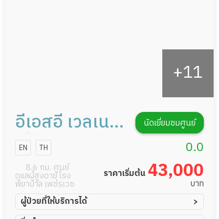
รายงานข้อมูลสุขภาพ
อีเอสอี เวลเนส
นัดเยี่ยมชมศูนย์
เซ็นเตอร์ การ
0.0
EN
TH
ดูแลผู้สูงอายุ
43,000
8.6 กม. ศูนย์
ราคาเริ่มต้น
ดูแลผู้สูงอายุ โรง
หรือผู้มีภาวะพึ่ง
บาท
พยาบาล เพชรเวช
พิง
ผู้ป่วยที่ให้บริการได้
ผู้ป่วยอัมพาต อัมพฤกษ์