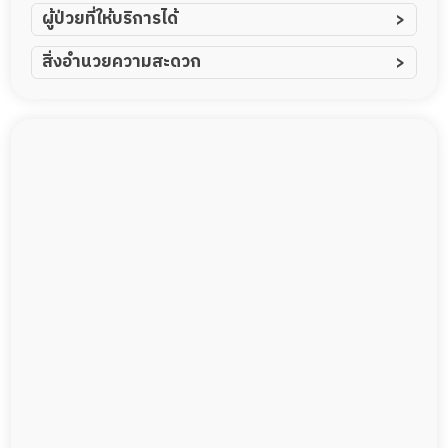
สูงอายุหรือผู้มี
ผู้ป่วยที่ให้บริการได้
ผู้ป่วยอัมพาต อัมพฤกษ์
สิ่งอำนวยความสะดวก
ภาวะพึ่งพิง
ผู้ป่วยอัลไซเมอร์
ทีมดูแล 24 ชม.
ผู้ป่วยโรคหลอดเลือดสมอง
พยาบาลวิชาชีพ
ผู้ป่วยติดเตียง
กล้องวงจรปิด
ผู้ป่วยเส้นเลือดสมองแตก
แพทย์เฉพาะทาง
ผู้ป่วยที่มาพักฟื้นทำแผลกดทับ
อาหารตามโภชนาการ
ผู้ป่วยพักฟื้นหลังผ่าตัด
ดูแลความสะอาด ซักผ้า
กายภาพบำบัด
กิจกรรมนันทนาการ
รายงานข้อมูลสุขภาพ