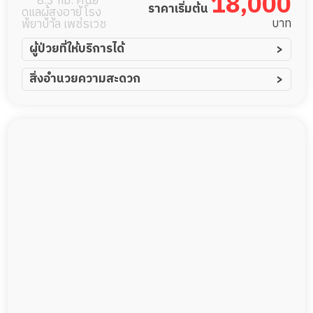
18,000
8.3 กม. ศูนย์
ราคาเริ่มต้น
ดูแลผู้สูงอายุ โรง
แบริ่ง 36
บาท
พยาบาล เพชรเวช
ผู้ป่วยที่ให้บริการได้
ผู้ป่วยอัมพาต อัมพฤกษ์
สิ่งอำนวยความสะดวก
ผู้ป่วยอัลไซเมอร์
ทีมดูแล 24 ชม.
ผู้ป่วยโรคหลอดเลือดสมอง
พยาบาลวิชาชีพ
ผู้ป่วยติดเตียง
กล้องวงจรปิด
ผู้ป่วยเส้นเลือดสมองแตก
แพทย์เฉพาะทาง
ผู้ป่วยที่มาพักฟื้นทำแผลกดทับ
อาหารตามโภชนาการ
ผู้ป่วยพักฟื้นหลังผ่าตัด
ดูแลความสะอาด ซักผ้า
กายภาพบำบัด
กิจกรรมนันทนาการ
รายงานข้อมูลสุขภาพ