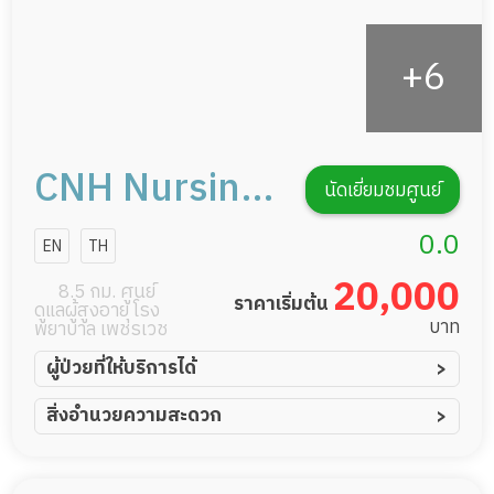
CNH Nursing
นัดเยี่ยมชมศูนย์
Home สาขา
0.0
EN
TH
รัชดาภิเษก 32
20,000
8.5 กม. ศูนย์
ราคาเริ่มต้น
ดูแลผู้สูงอายุ โรง
บาท
พยาบาล เพชรเวช
ผู้ป่วยที่ให้บริการได้
ผู้ป่วยอัมพาต อัมพฤกษ์
สิ่งอำนวยความสะดวก
ผู้ป่วยอัลไซเมอร์
ทีมดูแล 24 ชม.
ผู้ป่วยโรคหลอดเลือดสมอง
พยาบาลวิชาชีพ