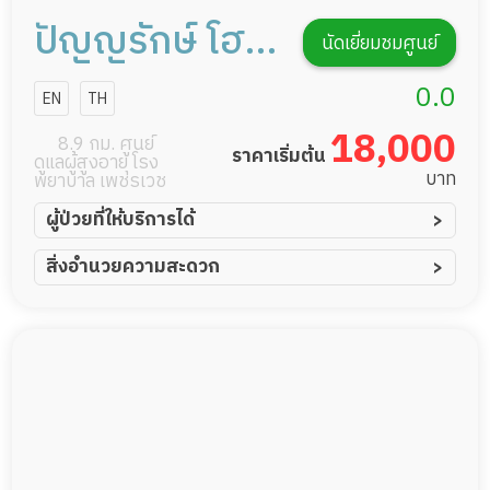
ปัญญรักษ์ โฮม
นัดเยี่ยมชมศูนย์
แคร์
0.0
EN
TH
18,000
8.9 กม. ศูนย์
ราคาเริ่มต้น
ดูแลผู้สูงอายุ โรง
บาท
พยาบาล เพชรเวช
ผู้ป่วยที่ให้บริการได้
ผู้ป่วยอัมพาต อัมพฤกษ์
สิ่งอำนวยความสะดวก
ผู้ป่วยอัลไซเมอร์
ทีมดูแล 24 ชม.
ผู้ป่วยโรคหลอดเลือดสมอง
พยาบาลวิชาชีพ
ผู้ป่วยติดเตียง
กล้องวงจรปิด
ผู้ป่วยเส้นเลือดสมองแตก
แพทย์เฉพาะทาง
ผู้ป่วยที่มาพักฟื้นทำแผลกดทับ
อาหารตามโภชนาการ
ผู้ป่วยพักฟื้นหลังผ่าตัด
ดูแลความสะอาด ซักผ้า
Messenger