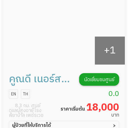
กิจกรรมนันทนาการ
รายงานข้อมูลสุขภาพ
คูณดี เนอร์สซิ่ง
นัดเยี่ยมชมศูนย์
โฮม
0.0
EN
TH
18,000
8.3 กม. ศูนย์
ราคาเริ่มต้น
ดูแลผู้สูงอายุ โรง
บาท
พยาบาล เพชรเวช
ผู้ป่วยที่ให้บริการได้