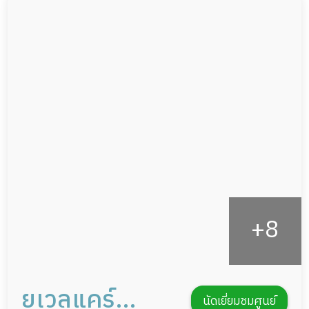
ผู้ป่วยติดเตียง
กล้องวงจรปิด
ผู้ป่วยเส้นเลือดสมองแตก
แพทย์เฉพาะทาง
ผู้ป่วยที่มาพักฟื้นทำแผลกดทับ
อาหารตามโภชนาการ
ผู้ป่วยพักฟื้นหลังผ่าตัด
ดูแลความสะอาด ซักผ้า
กายภาพบำบัด
กิจกรรมนันทนาการ
รายงานข้อมูลสุขภาพ
ยูเวลแคร์
นัดเยี่ยมชมศูนย์