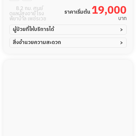
19,000
8.2 กม. ศูนย์
ราคาเริ่มต้น
ดูแลผู้สูงอายุ โรง
บาท
พยาบาล เพชรเวช
ผู้ป่วยที่ให้บริการได้
ผู้ป่วยอัมพาต อัมพฤกษ์
สิ่งอำนวยความสะดวก
ผู้ป่วยอัลไซเมอร์
ทีมดูแล 24 ชม.
ผู้ป่วยโรคหลอดเลือดสมอง
พยาบาลวิชาชีพ
ผู้ป่วยติดเตียง
กล้องวงจรปิด
ผู้ป่วยเส้นเลือดสมองแตก
แพทย์เฉพาะทาง
ผู้ป่วยที่มาพักฟื้นทำแผลกดทับ
อาหารตามโภชนาการ
ผู้ป่วยพักฟื้นหลังผ่าตัด
ดูแลความสะอาด ซักผ้า
กายภาพบำบัด
กิจกรรมนันทนาการ
รายงานข้อมูลสุขภาพ