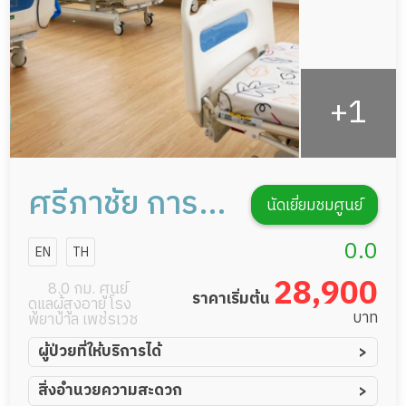
ศรีภาชัย การ
นัดเยี่ยมชมศูนย์
ดูแลผู้สูงอายุ
0.0
EN
TH
หรือผู้มีภาวะพึ่ง
28,900
8.0 กม. ศูนย์
ราคาเริ่มต้น
ดูแลผู้สูงอายุ โรง
พิง
บาท
พยาบาล เพชรเวช
ผู้ป่วยที่ให้บริการได้
ผู้ป่วยอัมพาต อัมพฤกษ์
สิ่งอำนวยความสะดวก