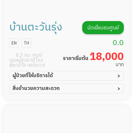
บ้านตะวันรุ่ง
นัดเยี่ยมชมศูนย์
0.0
EN
TH
18,000
8.3 กม. ศูนย์
ราคาเริ่มต้น
ดูแลผู้สูงอายุ โรง
บาท
พยาบาล เพชรเวช
ผู้ป่วยที่ให้บริการได้
ผู้ป่วยอัมพาต อัมพฤกษ์
สิ่งอำนวยความสะดวก
ผู้ป่วยอัลไซเมอร์
ทีมดูแล 24 ชม.
ผู้ป่วยโรคหลอดเลือดสมอง
พยาบาลวิชาชีพ
ผู้ป่วยติดเตียง
กล้องวงจรปิด
ผู้ป่วยเส้นเลือดสมองแตก
แพทย์เฉพาะทาง
ผู้ป่วยที่มาพักฟื้นทำแผลกดทับ