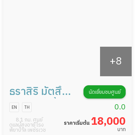
กายภาพบำบัด
กิจกรรมนันทนาการ
รายงานข้อมูลสุขภาพ
ธราสิริ มัตสึมู
นัดเยี่ยมชมศูนย์
ระ เวลล์บีอิ้ง
0.0
EN
TH
แอนด์ โฮมเซอรี่
18,000
8.1 กม. ศูนย์
ราคาเริ่มต้น
ดูแลผู้สูงอายุ โรง
แคร์ การดูแลผู้
บาท
พยาบาล เพชรเวช