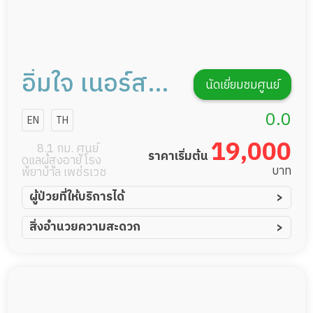
อิ่มใจ เนอร์สซิ่ง
นัดเยี่ยมชมศูนย์
โฮม
0.0
EN
TH
19,000
8.1 กม. ศูนย์
ราคาเริ่มต้น
ดูแลผู้สูงอายุ โรง
บาท
พยาบาล เพชรเวช
ผู้ป่วยที่ให้บริการได้
ผู้ป่วยอัมพาต อัมพฤกษ์
สิ่งอำนวยความสะดวก
ผู้ป่วยอัลไซเมอร์
ทีมดูแล 24 ชม.
ผู้ป่วยโรคหลอดเลือดสมอง
พยาบาลวิชาชีพ
ผู้ป่วยติดเตียง
กล้องวงจรปิด
ผู้ป่วยเส้นเลือดสมองแตก