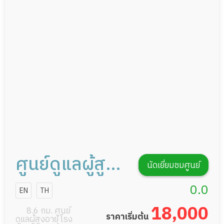
ดูแลความสะอาด ซักผ้า
กายภาพบำบัด
กิจกรรมนันทนาการ
รายงานข้อมูลสุขภาพ
ศูนย์ดูแลผู้สูง
นัดเยี่ยมชมศูนย์
อายุเขตบึงกุ่ม
0.0
EN
TH
101โฮมแคร์
18,000
8.6 กม. ศูนย์
ราคาเริ่มต้น
ดูแลผู้สูงอายุ โรง