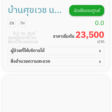
บ้านศุขเวช นว
นัดเยี่ยมชมศูนย์
มินทร์ 85
0.0
EN
TH
23,500
8.1 กม. ศูนย์
ราคาเริ่มต้น
ดูแลผู้สูงอายุ โรง
บาท
พยาบาล เพชรเวช
ผู้ป่วยที่ให้บริการได้
ผู้ป่วยอัมพาต อัมพฤกษ์
สิ่งอำนวยความสะดวก
ผู้ป่วยอัลไซเมอร์
ทีมดูแล 24 ชม.
ผู้ป่วยโรคหลอดเลือดสมอง
พยาบาลวิชาชีพ
ผู้ป่วยติดเตียง
กล้องวงจรปิด
ผู้ป่วยเส้นเลือดสมองแตก
แพทย์เฉพาะทาง
ผู้ป่วยที่มาพักฟื้นทำแผลกดทับ
อาหารตามโภชนาการ
ผู้ป่วยพักฟื้นหลังผ่าตัด
ดูแลความสะอาด ซักผ้า