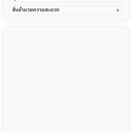
ผู้ป่วยอัมพาต อัมพฤกษ์
สิ่งอำนวยความสะดวก
ผู้ป่วยอัลไซเมอร์
ทีมดูแล 24 ชม.
ผู้ป่วยโรคหลอดเลือดสมอง
พยาบาลวิชาชีพ
ผู้ป่วยติดเตียง
กล้องวงจรปิด
ผู้ป่วยเส้นเลือดสมองแตก
แพทย์เฉพาะทาง
ผู้ป่วยที่มาพักฟื้นทำแผลกดทับ
อาหารตามโภชนาการ
ผู้ป่วยพักฟื้นหลังผ่าตัด
ดูแลความสะอาด ซักผ้า
กายภาพบำบัด
กิจกรรมนันทนาการ
รายงานข้อมูลสุขภาพ