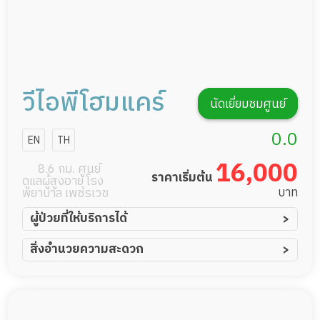
วีไอพีโฮมแคร์
นัดเยี่ยมชมศูนย์
0.0
EN
TH
16,000
8.6 กม. ศูนย์
ราคาเริ่มต้น
ดูแลผู้สูงอายุ โรง
บาท
พยาบาล เพชรเวช
ผู้ป่วยที่ให้บริการได้
ผู้ป่วยอัมพาต อัมพฤกษ์
สิ่งอำนวยความสะดวก
ผู้ป่วยอัลไซเมอร์
ทีมดูแล 24 ชม.
ผู้ป่วยโรคหลอดเลือดสมอง
พยาบาลวิชาชีพ
ผู้ป่วยติดเตียง
กล้องวงจรปิด