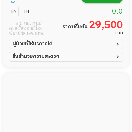
ศรีนครินทร์
0.0
EN
TH
29,500
8.5 กม. ศูนย์
ราคาเริ่มต้น
ดูแลผู้สูงอายุ โรง
บาท
พยาบาล เพชรเวช
ผู้ป่วยที่ให้บริการได้
ผู้ป่วยอัมพาต อัมพฤกษ์
สิ่งอำนวยความสะดวก
ผู้ป่วยอัลไซเมอร์
ทีมดูแล 24 ชม.
ผู้ป่วยโรคหลอดเลือดสมอง
พยาบาลวิชาชีพ
ผู้ป่วยติดเตียง
กล้องวงจรปิด
ผู้ป่วยเส้นเลือดสมองแตก
แพทย์เฉพาะทาง
ผู้ป่วยที่มาพักฟื้นทำแผลกดทับ
อาหารตามโภชนาการ
ผู้ป่วยพักฟื้นหลังผ่าตัด
ดูแลความสะอาด ซักผ้า
กายภาพบำบัด
กิจกรรมนันทนาการ