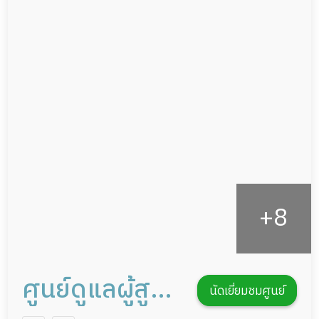
ผู้ป่วยเส้นเลือดสมองแตก
แพทย์เฉพาะทาง
ผู้ป่วยที่มาพักฟื้นทำแผลกดทับ
อาหารตามโภชนาการ
ผู้ป่วยพักฟื้นหลังผ่าตัด
ดูแลความสะอาด ซักผ้า
กายภาพบำบัด
กิจกรรมนันทนาการ
รายงานข้อมูลสุขภาพ
ศูนย์ดูแลผู้สูง
นัดเยี่ยมชมศูนย์