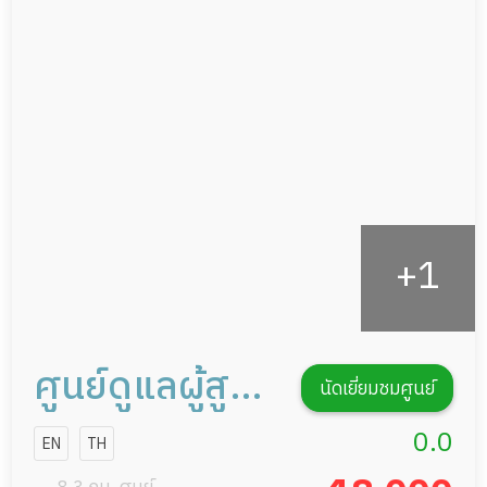
อาหารตามโภชนาการ
ผู้ป่วยพักฟื้นหลังผ่าตัด
ดูแลความสะอาด ซักผ้า
กายภาพบำบัด
กิจกรรมนันทนาการ
รายงานข้อมูลสุขภาพ
ศูนย์ดูแลผู้สูง
นัดเยี่ยมชมศูนย์
อายุแสนสิริ
0.0
EN
TH
โฮม แคร์ สาขา