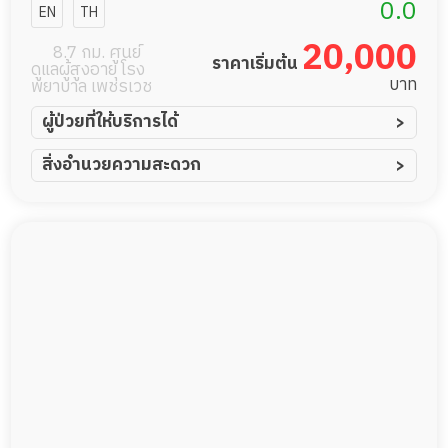
อายุ อิงรัก
0.0
EN
TH
บางนา
20,000
8.7 กม. ศูนย์
ราคาเริ่มต้น
ดูแลผู้สูงอายุ โรง
บาท
พยาบาล เพชรเวช
ผู้ป่วยที่ให้บริการได้
ผู้ป่วยอัมพาต อัมพฤกษ์
สิ่งอำนวยความสะดวก
ผู้ป่วยอัลไซเมอร์
ทีมดูแล 24 ชม.
ผู้ป่วยโรคหลอดเลือดสมอง
พยาบาลวิชาชีพ
ผู้ป่วยติดเตียง
กล้องวงจรปิด
ผู้ป่วยเส้นเลือดสมองแตก
แพทย์เฉพาะทาง
ผู้ป่วยที่มาพักฟื้นทำแผลกดทับ
อาหารตามโภชนาการ
ผู้ป่วยพักฟื้นหลังผ่าตัด
ดูแลความสะอาด ซักผ้า
กายภาพบำบัด
กิจกรรมนันทนาการ
รายงานข้อมูลสุขภาพ