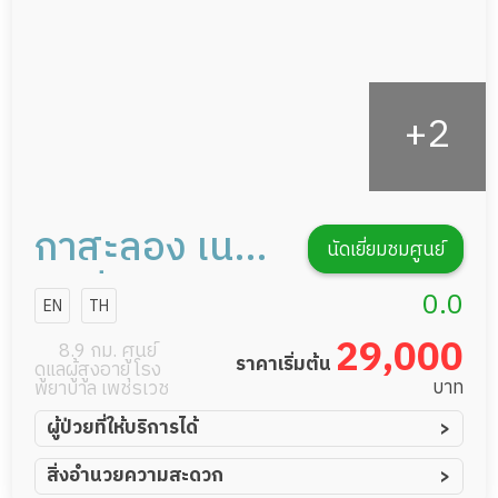
กาสะลอง เนอ
นัดเยี่ยมชมศูนย์
ร์สซิ่งโฮม สาขา
0.0
EN
TH
สาธุประดิษฐ์
29,000
8.9 กม. ศูนย์
ราคาเริ่มต้น
ดูแลผู้สูงอายุ โรง
บาท
พยาบาล เพชรเวช
ผู้ป่วยที่ให้บริการได้
ผู้ป่วยอัมพาต อัมพฤกษ์
สิ่งอำนวยความสะดวก
ผู้ป่วยอัลไซเมอร์