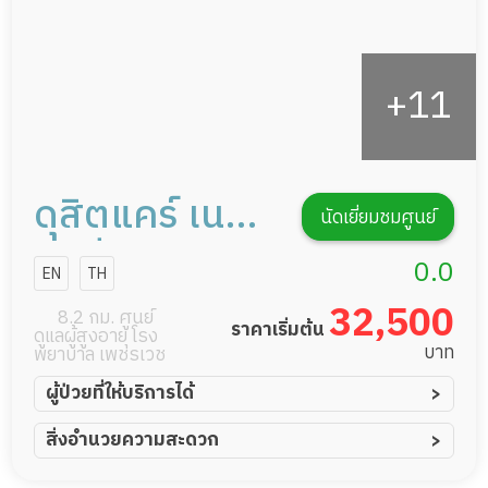
ดุสิตแคร์ เนอ
นัดเยี่ยมชมศูนย์
ร์สซิ่งโฮม
0.0
EN
TH
32,500
8.2 กม. ศูนย์
ราคาเริ่มต้น
ดูแลผู้สูงอายุ โรง
บาท
พยาบาล เพชรเวช
ผู้ป่วยที่ให้บริการได้
ผู้ป่วยอัมพาต อัมพฤกษ์
สิ่งอำนวยความสะดวก
ผู้ป่วยอัลไซเมอร์
ทีมดูแล 24 ชม.