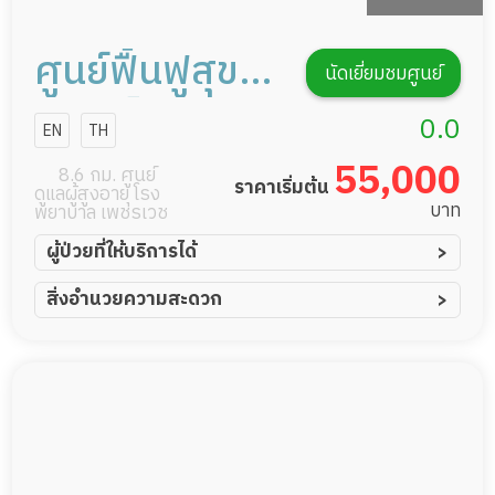
ศูนย์ฟื้นฟูสุข
นัดเยี่ยมชมศูนย์
ภาพเอ็มอาร์ซี
0.0
EN
TH
การดูแลผู้สูง
55,000
8.6 กม. ศูนย์
ราคาเริ่มต้น
ดูแลผู้สูงอายุ โรง
อายุหรือผู้มี
บาท
พยาบาล เพชรเวช
ภาวะพึ่งพิง
ผู้ป่วยที่ให้บริการได้
ผู้ป่วยอัมพาต อัมพฤกษ์
สิ่งอำนวยความสะดวก
ผู้ป่วยอัลไซเมอร์
ทีมดูแล 24 ชม.
ผู้ป่วยโรคหลอดเลือดสมอง
พยาบาลวิชาชีพ
ผู้ป่วยติดเตียง
กล้องวงจรปิด
ผู้ป่วยเส้นเลือดสมองแตก
แพทย์เฉพาะทาง
ผู้ป่วยที่มาพักฟื้นทำแผลกดทับ
อาหารตามโภชนาการ
ผู้ป่วยพักฟื้นหลังผ่าตัด