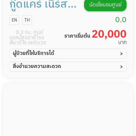
กู๊ดแคร์ เนิร์ส
นัดเยี่ยมชมศูนย์
ซิ่งโฮม
0.0
EN
TH
20,000
8.3 กม. ศูนย์
ราคาเริ่มต้น
ดูแลผู้สูงอายุ โรง
บาท
พยาบาล เพชรเวช
ผู้ป่วยที่ให้บริการได้
ผู้ป่วยอัมพาต อัมพฤกษ์
สิ่งอำนวยความสะดวก
ผู้ป่วยอัลไซเมอร์
ทีมดูแล 24 ชม.
ผู้ป่วยโรคหลอดเลือดสมอง
พยาบาลวิชาชีพ
ผู้ป่วยติดเตียง
กล้องวงจรปิด
ผู้ป่วยเส้นเลือดสมองแตก
แพทย์เฉพาะทาง
ผู้ป่วยที่มาพักฟื้นทำแผลกดทับ
อาหารตามโภชนาการ
ผู้ป่วยพักฟื้นหลังผ่าตัด
ดูแลความสะอาด ซักผ้า
กายภาพบำบัด