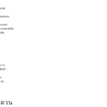
พฤกษ์
ือดสมอง
มองแตก
นทำแผลกดทับ
าตัด
การ
ักผ้า
ร
ภาพ
ำดวน