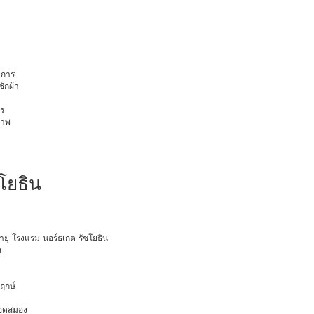
การ
ักผ้า
ร
ภาพ
ชโยธิน
อายุ โรงแรม นอร์ธเกต รัชโยธิน
ท
พฤกษ์
ือดสมอง