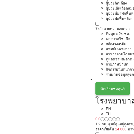
ผู้ป่วยติดเตียง
ผู้ป่วยเส้นเลือดส
ผู้ป่วยที่มาพักฟื้
ผู้ป่วยพักฟื้นหลังผ่
สิ่งอำนวยความสะดวก
ทีมดูแล 24 ชม.
พยาบาลวิชาชีพ
กล้องวงจรปิด
แพทย์เฉพาะทาง
อาหารตามโภชนา
ดูแลความสะอาด ซ
กายภาพบำบัด
กิจกรรมนันทนากา
รายงานข้อมูลสุข
นัดเยี่ยมชมศูนย์
โรงพยาบาลเ
EN
TH
0.0
1.2 กม. ศูนย์ดูแลผู้สูงอ
ราคาเริ่มต้น
24,000
บา