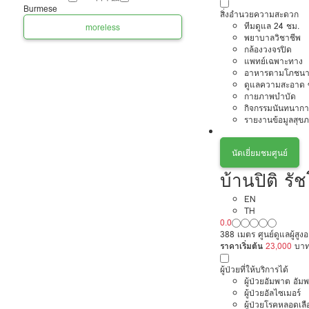
Burmese
สิ่งอำนวยความสะดวก
ทีมดูแล 24 ชม.
more
less
พยาบาลวิชาชีพ
กล้องวงจรปิด
แพทย์เฉพาะทาง
อาหารตามโภชนา
ดูแลความสะอาด ซ
กายภาพบำบัด
กิจกรรมนันทนากา
รายงานข้อมูลสุข
นัดเยี่ยมชมศูนย์
บ้านปิติ รั
EN
TH
0.0
388 เมตร ศูนย์ดูแลผู้สูง
ราคาเริ่มต้น
23,000
บา
ผู้ป่วยที่ให้บริการได้
ผู้ป่วยอัมพาต อัม
ผู้ป่วยอัลไซเมอร์
ผู้ป่วยโรคหลอดเล