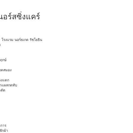
อร์สซิ่งแคร์
ายุ โรงแรม นอร์ธเกต รัชโยธิน
ท
พฤกษ์
ือดสมอง
มองแตก
นทำแผลกดทับ
าตัด
การ
ักผ้า