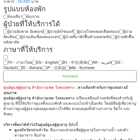
ราคา
0 - 50,000
บาท
รูปแบบห้องพัก
ห้องเดียว
ห้องรวม
ผู้ป่วยที่ให้บริการได้
ผู้ป่วยอัมพาต อัมพฤกษ์
ผู้ป่วยอัลไซเมอร์
ผู้ป่วยโรคหลอดเลือดสมอง
ผู้ป่วย
ติดเตียง
ผู้ป่วยเส้นเลือดสมองแตก
ผู้ป่วยที่มาพักฟื้นทำแผลกดทับ
ผู้ป่วยพักฟื้น
หลังผ่าตัด
ภาษาที่ให้บริการ
TH - ‏ภาษาไทย
EN - English
ZH - 中文(简体)
‏AR - ‏العربية‏
DE -
Deutsch
ID - Bahara
JP - 日本語
MM - Burmese
more
less
ศูนย์ดูแลผู้สูงอายุ สำนักงานเขต วังทองหลาง
: ทางเลือกสำหรับการดูแลอย่างมี
คุณภาพ
ศูนย์ดูแลผู้สูงอายุ สำนักงานเขต วังทองหลาง
เปรียบเสมือนบ้านหลังที่สองสำหรับผู้
สูงอายุ ที่นี่ให้บริการดูแลทั้งแบบพักค้างและแบบไปเช้าเย็นกลับ โดยมีทีมผู้เชี่ยวชาญ
ด้านการดูแลผู้สูงอายุคอยดูแลอย่างใกล้ชิด ครอบคลุมทั้งด้านร่างกาย จิตใจ และ
สังคม
บริการที่พบได้ทั่วไปในศูนย์ดูแลผู้สูงอายุ
มีดังนี้
ดูแลกิจวัตรประจำวัน
: ทีมงานจะช่วยเหลือผู้สูงอายุในการอาบน้ำ แต่งตัว
ทานอาหาร ขับถ่าย