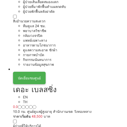
ผู้ป่วยเส้นเลือดสมองแตก
ผู้ป่วยที่มาพักฟื้นทำแผลกดทับ
ผู้ป่วยพักฟื้นหลังผ่าตัด
สิ่งอำนวยความสะดวก
ทีมดูแล 24 ชม.
พยาบาลวิชาชีพ
กล้องวงจรปิด
แพทย์เฉพาะทาง
อาหารตามโภชนาการ
ดูแลความสะอาด ซักผ้า
กายภาพบำบัด
กิจกรรมนันทนาการ
รายงานข้อมูลสุขภาพ
นัดเยี่ยมชมศูนย์
เดอะ เบลสซิ่ง
EN
TH
0.0
10.0 กม. ศูนย์ดูแลผู้สูงอายุ สำนักงานเขต วังทองหลาง
ราคาเริ่มต้น
48,500
บาท
ผู้ป่วยที่ให้บริการได้