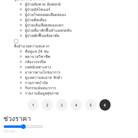
ผู้ป่วยอัมพาต อัมพฤกษ์
ผู้ป่วยอัลไซเมอร์
ผู้ป่วยโรคหลอดเลือดสมอง
ผู้ป่วยติดเตียง
ผู้ป่วยเส้นเลือดสมองแตก
ผู้ป่วยที่มาพักฟื้นทำแผลกดทับ
ผู้ป่วยพักฟื้นหลังผ่าตัด
สิ่งอำนวยความสะดวก
ทีมดูแล 24 ชม.
พยาบาลวิชาชีพ
กล้องวงจรปิด
แพทย์เฉพาะทาง
อาหารตามโภชนาการ
ดูแลความสะอาด ซักผ้า
กายภาพบำบัด
กิจกรรมนันทนาการ
รายงานข้อมูลสุขภาพ
1
2
3
4
5
6
ช่วงราคา
0
50,000